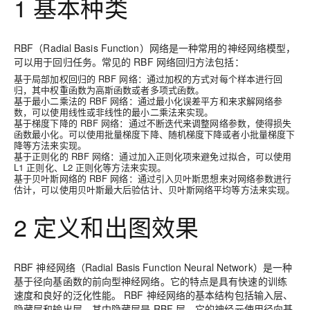
1 基本种类
RBF（Radial Basis Function）网络是一种常用的神经网络模型，
可以用于回归任务。常见的 RBF 网络回归方法包括：
基于局部加权回归的 RBF 网络：通过加权的方式对每个样本进行回
归，其中权重函数为高斯函数或者多项式函数。
基于最小二乘法的 RBF 网络：通过最小化误差平方和来求解网络参
数，可以使用线性或非线性的最小二乘法来实现。
基于梯度下降的 RBF 网络：通过不断迭代来调整网络参数，使得损失
函数最小化。可以使用批量梯度下降、随机梯度下降或者小批量梯度下
降等方法来实现。
基于正则化的 RBF 网络：通过加入正则化项来避免过拟合，可以使用
L1 正则化、L2 正则化等方法来实现。
基于贝叶斯网络的 RBF 网络：通过引入贝叶斯思想来对网络参数进行
估计，可以使用贝叶斯最大后验估计、贝叶斯网络平均等方法来实现。
2 定义和出图效果
RBF 神经网络（Radial Basis Function Neural Network）是一种
基于径向基函数的前向型神经网络。它的特点是具有快速的训练
速度和良好的泛化性能。 RBF 神经网络的基本结构包括输入层、
隐藏层和输出层。其中隐藏层是 RBF 层，它的神经元使用径向基