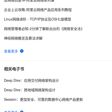
阿里云MaxCompute（大数据）公开数据集---带你玩
19083
9
企业上云攻略-阿里云网络产品应用系列教程
转人工智能
实时计算 Flink SQL 核心功能解密
14709
10
Linux网络进阶 - TCP/IP协议及OSI七层模型
网络管理者必知-2分钟了解新出台的《网络安全法》
神经网络概览及算法详解
查看更多
相关电子书
Deep Dive：应用交付网络架构设计
Deep Dive：跨地域网络架构设计
Session：更加安全、可靠的数据中心网络产品更新