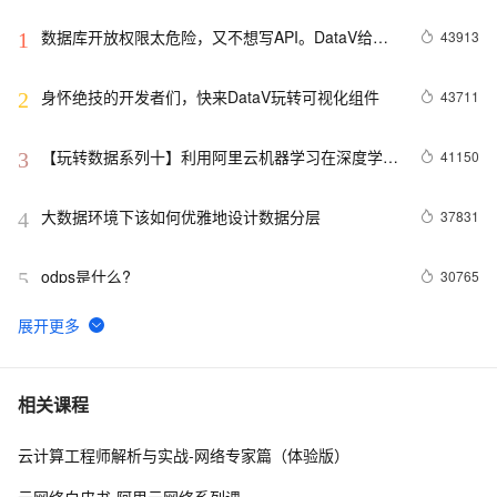
数据库开放权限太危险，又不想写API。DataV给你
43913
1
另外一个选择。
身怀绝技的开发者们，快来DataV玩转可视化组件
43711
2
【玩转数据系列十】利用阿里云机器学习在深度学习
41150
3
框架下实现智能图片分类
大数据环境下该如何优雅地设计数据分层
37831
4
odps是什么?
30765
5
DataV接入ECharts图表库  可视化利器强强联手
20470
6
分布式快照算法: Chandy-Lamport
20461
7
相关课程
云计算工程师解析与实战-网络专家篇（体验版）
MaxCompute执行作业慢的原因排查
19316
8
云网络白皮书-阿里云网络系列课