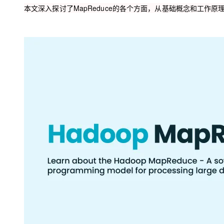
存储
天池大赛
Qwen3.7-Plus
云解析DNS
解决方案免费试用 新老
本文深入探讨了MapReduce的各个方面，从基础概念和工作
电子合同
最高领取价值200元试用
能看、能想、能动手的多模
安全
网络与CDN
AI 算法大赛
畅捷通
大数据开发治理平台 Data
AI 产品 免费试用
网络
安全
云开发大赛
Qwen3-VL-Plus
Tableau 订阅
1亿+ 大模型 tokens 和 
可观测
入门学习赛
中间件
AI空中课堂在线直播课
云防火墙
140+云产品 免费试用
上云与迁云
云原生的云上边界网络安全
产品新客免费试用，最长1
数据库
生态解决方案
大模型服务
企业出海
大模型ACA认证体验
大数据计算
助力企业全员 AI 认知与能
行业生态解决方案
千问AI平台-Token Plan
政企业务
媒体服务
开发者生态解决方案
企业服务与云通信
千问AI平台-模型体验
AI 开发和 AI 应用解决
在线体验全尺寸、多种模态
域名与网站
Happy 系列大模型
终端用户计算
Serverless
开发工具