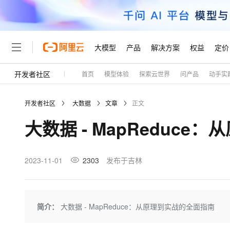
大模型
产品
解决方案
权益
定价
开发者社区
首页
模型体验
探索云世界
问产品
动手实
大模型
产品
解决方案
权益
定价
云市场
伙伴
服务
了解阿里云
精选产品
精选解决方案
普惠上云
产品定价
精选商城
成为销售伙伴
售前咨询
为什么选择阿里云
千问AI平台
开发者社区
大数据
文章
正文
了解云产品的定价详情
大模型服务平台百炼
睿译宝，AI翻译排版一
普惠上云 官方力荐
分销伙伴
在线服务
网站建设
什么是云计算
大
大数据 - MapReduc
大模型服务与应用平台
上传文档即自动完成翻译和
云服务器38元/年起，超
咨询伙伴
多端小程序
技术领先
云上成本管理
售后服务
轻量应用服务器
GLM-5.2：长任务时代
官方推荐返现计划
大模型
精选产品
精选解决方案
Salesforce 国际版订阅
稳定可靠
管理和优化成本
推荐新用户得奖励，单订单
销售伙伴合作计划
2023-11-01
2303
发布于吉林
自助服务
友盟天域
安全合规
人工智能与机器学习
AI
文本生成
云数据库 RDS
Hermes Agent，打造
云工开物
无影生态合作计划
在线服务
观测云
分析师报告
自主进化，持久记忆，越用
高校专属算力普惠，学生认
计算
互联网应用开发
Qwen3.8-Max
HOT
Salesforce On Alibaba C
工单服务
Tuya 物联网平台阿里云
研究报告与白皮书
人工智能平台 PAI
快速拥有专属 OpenClaw
简介：
大数据 - MapReduce：从原理到实战的全面指南
大模
Consulting Partner 合
大数据
容器
智能体时代全能旗舰模型
免费试用
短信专区
一站式AI开发、训练和推
蓝凌 OA
AI 大模型销售与服务生
现代化应用