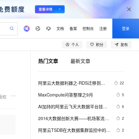
文档
备案
控制台
注册
登录
个人
积分
发布
验
作计划
器
AI 活动
专业服务
服务伙伴合作计划
开发者社区
加入我们
产品动态
服务平台百炼
阿里云 OPC 创新助力计划
热门文章
最新文章
一站式生成采购清单，支持单品或批量购买
可编辑精美 PPT 文稿
S产品伙伴计划（繁花）
峰会
CS
造的大模型服务与应用开发平台
Agency Agents：拥有专属领域专家
AI 生产力先锋
Al MaaS 服务伙伴赋能合作
域名
博文
Careers
至高可申请百万元
Qwen3.8-Max 模型上线
 轻松生成专业的 PPT
开启高性价比 AI 编程新体验
弹性可伸缩的云计算服务
先锋实践拓展 AI 生产力的边界
多领域专家智能体,一键组建 AI 虚拟交付团队
Token 补贴，五大权
计划
海大会
伙伴信用分合作计划
商标
问答
社会招聘
阿里云大数据利器之-RDS迁移到
22
益加速 OPC 成功
帕鲁游戏服务器
SS
HappyHorse 打造一站式影视创作平台
飞天发布时刻
HOT
Open Search 向量检索版支
划
备案
电子书
校园招聘
Maxcompute实现动态分区
联机服务器，轻松开启游戏
视频创作，一键激活电商全链路生产力
稳定、安全、高性价比、高性能的云存储服务
所见，即是所愿
持视频检索 Pipeline 功能
可视化编排打通从文字构思到成片全链路闭环
更多支持
MaxCompute问答整理之9月
5
版权
划
公司注册
镜像站
视频生成
语音识别与合成
 智能体与工作流应用
漫剧工坊：一站式动画创作平台
AI 实训营
应用身份服务 (IDaaS)
AI加持的阿里云飞天大数据平台技术
6
合作伙伴培训与认证
划
上云迁移
站生成，高效打造优质广告素材
全接入的云上超级电脑
通过阿里云百炼高效搭建AI应用,助力高效开发
快速生产连贯的高质量长漫剧
从基础到进阶，Agent 创客手把手教你
OpenClaw 管理能力上线
揭秘
lScope
我要反馈
e-1.1-T2V
Qwen3-TTS-Flash
2016大数据创新大赛——机场客流量
2
查询合作伙伴
n Alibaba Cloud ISV 合作
代维服务
建企业门户网站
10 分钟搭建微信、支付宝小程序
MaxCompute MaxFrame 提
的时空分布预测模型解析
畅细腻的高质量视频
离线语音合成大模型，多语言方言自适应，低延迟高稳定
创新加速
阿里云TSDB在大数据集群监控中的方
ope
登录合作伙伴管理后台
2
我要建议
站，无忧落地极速上线
以可视化方式快速构建移动和 PC 门户网站
国内短信简单易用，安全可靠，秒级触达，全球覆盖200+国家和地区。
高效部署网站，快速应用到小程序
供自动弹性内存功能
案与实战