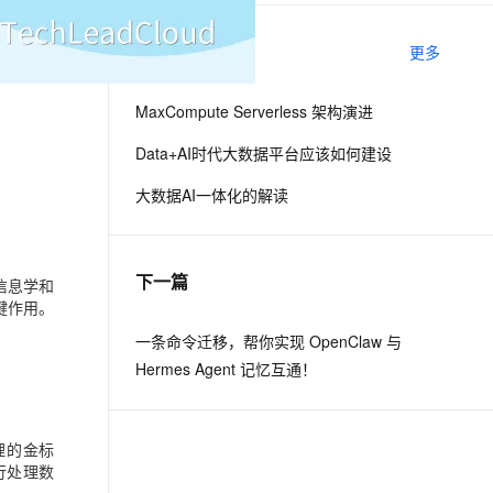
相关电子书
更多
息提取
与 AI 智能体进行实时音视频通话
从文本、图片、视频中提取结构化的属性信息
构建支持视频理解的 AI 音视频实时通话应用
MaxCompute Serverless 架构演进
t.diy 一步搞定创意建站
构建大模型应用的安全防护体系
Data+AI时代大数据平台应该如何建设
通过自然语言交互简化开发流程,全栈开发支持
通过阿里云安全产品对 AI 应用进行安全防护
大数据AI一体化的解读
下一篇
信息学和
键作用。
一条命令迁移，帮你实现 OpenClaw 与
Hermes Agent 记忆互通！
处理的金标
行处理数