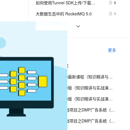
安全
如何使用Tunnel SDK上传/下载
我要投诉
e-1.1-I2V
Cosyvoice-V3-Flash
8
PolarDB
上云场景组合购
Milvus 弹性伸缩功能新增节
伴
MaxCompute复杂类型数据
漫剧创作，剧本、分镜、视频高效生成
100%兼容MySQL、PostgreSQL，兼容Oracle，支持集中和分布式
覆盖90%+业务场景，专享组合折扣价
点支持范围
畅自然，细节丰富
高表现力语音合成大模型，语音克隆听感自然
VPN
大数据生态中的 RocketMQ 5.0
1
ernetes 版 ACK
云聚AI 严选权益
AI 原生数据库服务发布
SSL 证书
DTS数据同步集成MaxCompute数仓
3
2V
Fun-ASR
，一键激活高效办公新体验
理容器应用的 K8s 服务
精选AI产品，从模型到应用全链提效
Agent 数据网关
文戏情感细腻自然，动作戏激烈拳拳到肉，实现更强表演能力
支持中英文自由切换，具备更强的噪声鲁棒性
堡垒机
从历年 Gartner hype cycle 看大数据
11
AI 用量加速计划
云原生数据库 PolarDB
行业的发展历史和趋势
防火墙
、识别商机，让客服更高效、服务更出色。
大数据数据采集的数据类型的结构化
新老同享，达量后返
Agentic Database 发布
4
相关课程
更多
数据
主机安全
应用
大数据Impala教程
千问办公
NEW
AI 应用及服务市场
的智能体编程平台
一站式AI生产力平台
大数据Spark2020最新课程（知识精讲与实战演练）第二阶段
AI 应用
伶鹊
大数据Spark2020版（知识精讲与实战演练）第三阶段
企业级人与Agent协作平台，接入和调度多个数字员工
智能客服平台，对话机器人、对话分析、智能外呼
大模型
大数据Spark2020版（知识精讲与实战演练）第四阶段
大模型服务平台百炼 - 全妙
自然语言处理
2020版大数据实战项目之DMP广告系统（第二阶段）
应用创作平台
多模态内容创作工具，已接入 DeepSeek
数据标注
2020版大数据实战项目之DMP广告系统（第四阶段）
机器学习