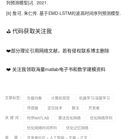
列预测模型[J]. 2021.
[6] 詹可, 朱仁传. 基于EMD-LSTM的波高时间序列预测模型.
⛳️ 代码获取关注我
❤️部分理论引用网络文献，若有侵权联系博主删除
❤️ 关注我领取海量matlab电子书和数学建模资料
文章标签：
负载均衡
计算机视觉
机器学习/深度学习
传感器
定位技术
算法
开发者
关键词：
时序MATLAB
算法优化网络
优化网络序列
优化网络时间序列
优化记忆网络
来 源：
开发者社区
>
人工智能
>
文章
> 正文