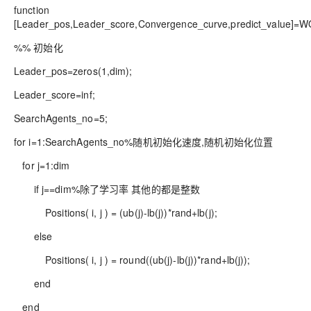
function
[Leader_pos,Leader_score,Convergence_curve,predict_value]=WO
%% 初始化
Leader_pos=zeros(1,dim);
Leader_score=inf;
SearchAgents_no=5;
for i=1:SearchAgents_no%随机初始化速度,随机初始化位置
for j=1:dim
if j==dim%除了学习率 其他的都是整数
Positions( i, j ) = (ub(j)-lb(j))*rand+lb(j);
else
Positions( i, j ) = round((ub(j)-lb(j))*rand+lb(j));
end
end