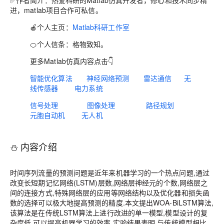
✅作者简介：热爱科研的Matlab仿真开发者，修心和技术同步精
进，matlab项目合作可私信。
🍎个人主页：
Matlab科研工作室
🍊个人信条：格物致知。
更多Matlab仿真内容点击👇
智能优化算法
神经网络预测
雷达通信
无
线传感器
电力系统
信号处理
图像处理
路径规划
元胞自动机
无人机
⛄ 内容介绍
时间序列流量的预测问题是近年来机器学习的一个热点问题,通过
改变长短期记忆网络(LSTM)层数,网络层神经元的个数,网络层之
间的连接方式,特殊网络层的应用等网络结构以及优化器和损失函
数的选择可以极大地提高预测的精度.本文提出WOA-BiLSTM算法,
该算法是在传统LSTM算法上进行改进的单一模型,模型设计的复
杂度低,可以提高机器学习的效率.实验结果表明,与传统模型相比,