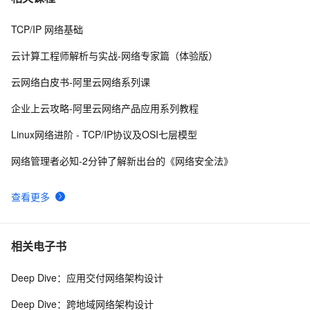
现
TCP/IP 网络基础
《算法技术手册》一3.5.5 算法分析
534
8
云计算工程师解析与实战-网络专家篇（体验版）
【推荐算法】商品推荐_2244
8
9
云网络白皮书-阿里云网络系列课
微软的22道数据结构算法面试题
617
10
企业上云攻略-阿里云网络产品应用系列教程
Linux网络进阶 - TCP/IP协议及OSI七层模型
网络管理者必知-2分钟了解新出台的《网络安全法》
查看更多
相关电子书
Deep Dive：应用交付网络架构设计
Deep Dive：跨地域网络架构设计