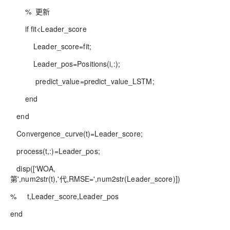
% 更新
if fit<Leader_score
Leader_score=fit;
Leader_pos=Positions(i,:);
predict_value=predict_value_LSTM;
end
end
Convergence_curve(t)=Leader_score;
process(t,:)=Leader_pos;
disp(['WOA,
第',num2str(t),'代,RMSE=',num2str(Leader_score)])
% t,Leader_score,Leader_pos
end