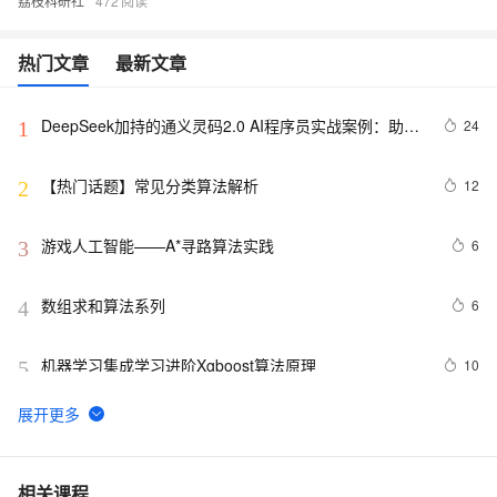
荔枝科研社
472
热门文章
最新文章
DeepSeek加持的通义灵码2.0 AI程序员实战案例：助力
24
1
嵌入式开发中的算法生成革新
【热门话题】常见分类算法解析
12
2
游戏人工智能——A*寻路算法实践
6
3
数组求和算法系列
6
4
机器学习集成学习进阶Xgboost算法原理
10
5
【转】算法基础（二）：栈的应用 --- 迷宫解题
6
6
非线性回归中的Levenberg-Marquardt算法理论和代码实
5
7
相关课程