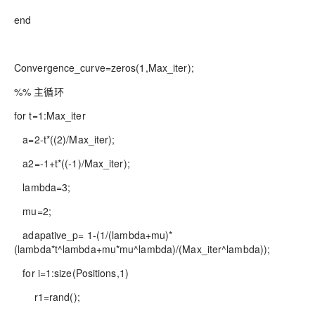
end
Convergence_curve=zeros(1,Max_iter);
%% 主循环
for t=1:Max_iter
a=2-t*((2)/Max_iter);
a2=-1+t*((-1)/Max_iter);
lambda=3;
mu=2;
adapative_p= 1-(1/(lambda+mu)*
(lambda*t^lambda+mu*mu^lambda)/(Max_iter^lambda));
for i=1:size(Positions,1)
r1=rand();