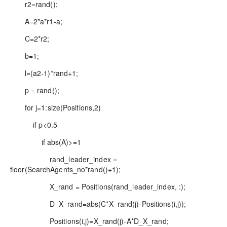
r2=rand();
A=2*a*r1-a;
C=2*r2;
b=1;
l=(a2-1)*rand+1;
p = rand();
for j=1:size(Positions,2)
if p<0.5
if abs(A)>=1
rand_leader_index =
floor(SearchAgents_no*rand()+1);
X_rand = Positions(rand_leader_index, :);
D_X_rand=abs(C*X_rand(j)-Positions(i,j));
Positions(i,j)=X_rand(j)-A*D_X_rand;