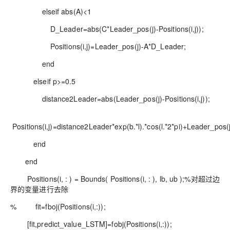
elseif abs(A)<1
D_Leader=abs(C*Leader_pos(j)-Positions(i,j));
Positions(i,j)=Leader_pos(j)-A*D_Leader;
end
elseif p>=0.5
distance2Leader=abs(Leader_pos(j)-Positions(i,j));
Positions(i,j)=distance2Leader*exp(b.*l).*cos(l.*2*pi)+Leader_pos(j
end
end
Positions(i, : ) = Bounds( Positions(i, : ), lb, ub );%对超过边
界的变量进行去除
% fit=fboj(Positions(i,:));
[fit,predict_value_LSTM]=fobj(Positions(i,:));