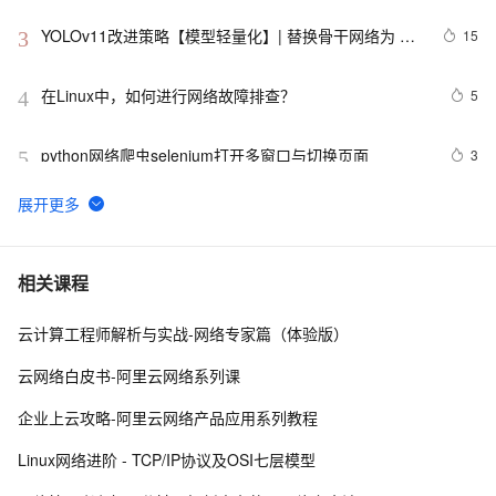
YOLOv11改进策略【模型轻量化】| 替换骨干网络为 
15
3
GhostNet V3 2024华为的重参数轻量化模型
在Linux中，如何进行网络故障排查？ 
5
4
python网络爬虫selenium打开多窗口与切换页面
3
5
Android监听手机网络变化
5
6
网络基础 CAS协议学习总结 
10
7
相关课程
云计算工程师解析与实战-网络专家篇（体验版）
企业运维训练营之云上网络原理和实战（第2期），助力
8
8
从业者在云上网络技术浪潮中站稳脚跟！
云网络白皮书-阿里云网络系列课
【计算机网络】网络安全 : 对称密钥分配 ( 密钥分配 | 密
9
9
企业上云攻略-阿里云网络产品应用系列教程
钥分配中心 KDC | 对称密钥分配 | 密钥分配协议 | 
Kerberos 协议 )
对比了思科和华为网络设备的基本配置、接口配置、
12
10
Linux网络进阶 - TCP/IP协议及OSI七层模型
VLAN配置、路由配置、访问控制列表配置及其他重要命