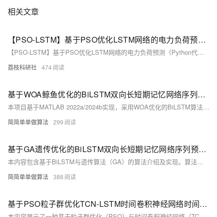
相关文章
【PSO-LSTM】基于PSO优化LSTM网络的电力负荷预测（Python代码实现）
【PSO-LSTM】基于PSO优化LSTM网络的电力负荷预测（Python代码实现）
荔枝科研社
474
基于WOA鲸鱼优化的BiLSTM双向长短期记忆网络序列预测算法matlab仿真,对比BiLSTM和LSTM
本项目基于MATLAB 2022a/2024b实现，采用WOA优化的BiLSTM算法进行序列预测。核心代码包含完整中文注释与操作视频，展示从参数优化到模型训练、预测的全流程。BiLSTM通过前向与后向LSTM结合，有效捕捉序列前后文信息，解决传统RNN梯度消失问题。WOA优化超参数（如学习率、隐藏层神经元数），提升模型性能，避免局部最优解。附有运行效果图预览，最终输出预测值与实际值对比，RMSE评估精度。适合研究时序数据分析与深度学习优化的开发者参考。
简简单单做算法
299
基于GA遗传优化的BiLSTM双向长短期记忆网络序列预测算法matlab仿真,对比BiLSTM和LSTM
本内容包含基于BiLSTM与遗传算法（GA）的算法介绍及实现。算法通过MATLAB2022a/2024b运行，核心为优化BiLSTM超参数（如学习率、神经元数量），提升预测性能。LSTM解决传统RNN梯度问题，捕捉长期依赖；BiLSTM双向处理序列，融合前文后文信息，适合全局信息任务。附完整代码（含注释）、操作视频及无水印运行效果预览，适用于股票预测等场景，精度优于单向LSTM。
简简单单做算法
388
基于PSO粒子群优化TCN-LSTM时间卷积神经网络时间序列预测算法matlab仿真
本内容展示了一种基于粒子群优化（PSO）与时间卷积神经网络（TCN）的时间序列预测方法。通过 MATLAB2022a 实现，完整程序运行无水印，核心代码附详细中文注释及操作视频。算法利用 PSO 优化 TCN 的超参数（如卷积核大小、层数等），提升非线性时间序列预测性能。TCN 结构包含因果卷积层与残差连接，结合 LSTM 构建混合模型，经多次迭代选择最优超参数，最终实现更准确可靠的预测效果，适用于金融、气象等领域。