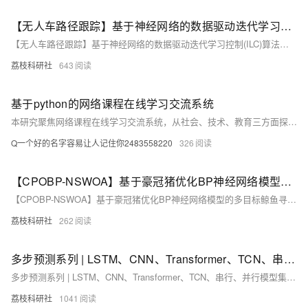
【无人车路径跟踪】基于神经网络的数据驱动迭代学习控制(ILC)算法，用于具有未知模型和重复任务的非线性单输入单输出(SISO)离散时间系统的无人车的路径跟踪（Matlab代码实现）
【无人车路径跟踪】基于神经网络的数据驱动迭代学习控制(ILC)算法，用于具有未知模型和重复任务的非线性单输入单输出(SISO)离散时间系统的无人车的路径跟踪（Matlab代码实现）
荔枝科研社
643
基于python的网络课程在线学习交流系统
本研究聚焦网络课程在线学习交流系统，从社会、技术、教育三方面探讨其发展背景与意义。系统借助Java、Spring Boot、MySQL、Vue等技术实现，融合云计算、大数据与人工智能，推动教育公平与教学模式创新，具有重要理论价值与实践意义。
Q一个好的名字容易让人记住你2483558220
326
【CPOBP-NSWOA】基于豪冠猪优化BP神经网络模型的多目标鲸鱼寻优算法研究（Matlab代码实现）
【CPOBP-NSWOA】基于豪冠猪优化BP神经网络模型的多目标鲸鱼寻优算法研究（Matlab代码实现）
荔枝科研社
262
多步预测系列 | LSTM、CNN、Transformer、TCN、串行、并行模型集合研究（Python代码实现）
多步预测系列 | LSTM、CNN、Transformer、TCN、串行、并行模型集合研究（Python代码实现）
荔枝科研社
1041