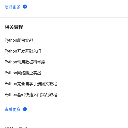
【玩转数据系列四】听说啤酒和尿布很配？本期教你
9363
6
用协同过滤做推荐
【玩转数据系列七】有娃的注意了，机器学习教您如
8888
7
相关课程
何提高孩子学习成绩
Python爬虫实战
基于协同过滤算法的推荐
8147
8
Python开发基础入门
FM算法介绍
7889
9
Python常用数据科学库
【上报纸啦】95后大学生用机器学习PAI大战老年痴呆
7773
10
Python网络爬虫实战
Python完全自学手册图文教程
Python基础快速入门实战教程
查看更多