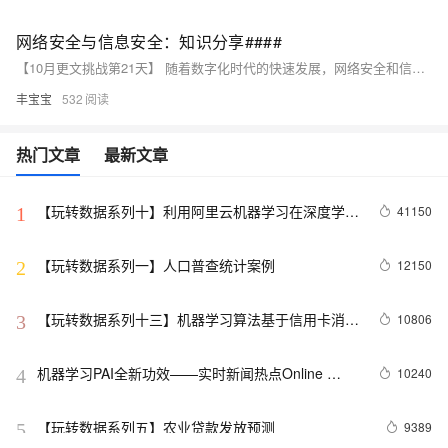
网络安全与信息安全：知识分享####
【10月更文挑战第21天】 随着数字化时代的快速发展，网络安全和信息安全已成为个人和企业不可忽视的关键问题。本文将探讨网络安全漏洞、加密技术以及安全意识的重要性，并提供一些实用的建议，帮助读者提高自身的网络安全防护能力。 ####
丰宝宝
532
热门文章
最新文章
【玩转数据系列十】利用阿里云机器学习在深度学习
41150
1
框架下实现智能图片分类
【玩转数据系列一】人口普查统计案例
12150
2
【玩转数据系列十三】机器学习算法基于信用卡消费
10806
3
记录做信用评分
机器学习PAI全新功效——实时新闻热点Online 
10240
4
Learning实践
【玩转数据系列五】农业贷款发放预测
9389
5