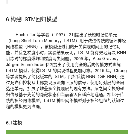
6
.
构建
LSTM
回归
模型
Hochreiter 等学者（1997）[21]提出了长短时记忆单元
（Long Short-Term Memory，LSTM）用于改进传统的循环神经
网络模型（RNN），该模型通过门
的开关实现时间上的记忆功
能，并反之梯度小时，实验结果表明，
LSTM 能有效地解决 RNN
训练时的梯度爆炸和梯度消失问题。2005 年，Alex Graves，
Jürgen Schmidhuber[22]提出了使用完全的后向传播方式训练
LSTM 模型，使得LSTM 的实现过程更加可靠。2015 年，Chung
等学者提出了简化版本的LSTM，门控反馈 RNN（GF-RNN）通
过允许和控制从上部复现层流向下层的信号，使用每对层的全局
选通单元，扩展了堆叠多个复现层的现有方法。层之
间交换的递
归信号基于先前的隐藏状态和当前输入自适应地选通。相比于传
统的神经网络模型。
LSTM 神经网络模型对于神经组织的认知过
程的模拟更为准确。
6.1
建模