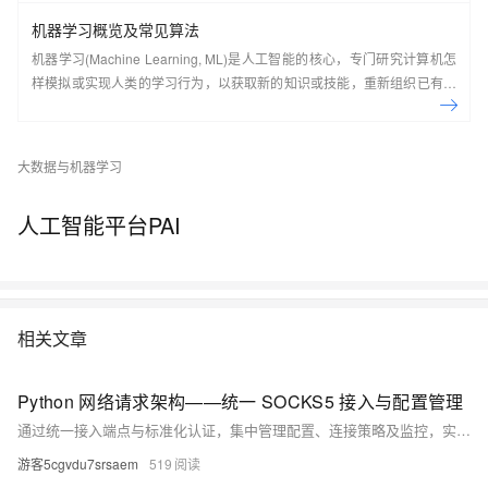
机器学习概览及常见算法
机器学习(Machine Learning, ML)是人工智能的核心，专门研究计算机怎
样模拟或实现人类的学习行为，以获取新的知识或技能，重新组织已有的
知识结构使之不断改善自身的性能，它是使计算机具有智能的根本途径，
其应用遍及人工智能的各个领域。 本课程将带你入门机器学习，掌握机器
学习的概念和常用的算法。
大数据与机器学习
人工智能平台PAI
相关文章
Python 网络请求架构——统一 SOCKS5 接入与配置管理
通过统一接入端点与标准化认证，集中管理配置、连接策略及监控，实现跨技术栈的一致性网络出口，提升系统稳定性、可维护性与可观测性。
游客5cgvdu7srsaem
519