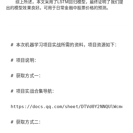
综上所述，本文采用了LSTM回归
模型，最终证明了我们提
出的模型效果良好。
可用于日常金融中股票价格的预测。
# 本次机器学习项目实战所需的资料，项目资源如下：
# 项目说明：
# 获取方式一：
# 项目实战合集导航：
https
:
/
/
docs
.
qq
.
com
/
sheet
/
DTVd0Y2NNQUlWcmd6
?
t
# 获取方式二：