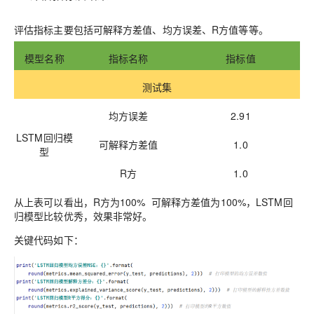
评估指标主要包括可解释方差值、均方误差、
R方值
等等。
模型名称
指标名称
指标值
测试集
均方误差
2.91
LSTM回归模
可解释方差值
1.0
型
R方
1.0
从上表可以看出，
R方
为
100
%
可解释方差值
为
100
%，
LSTM
回
归模型比较优秀，效果非常好。
关键代码如下：