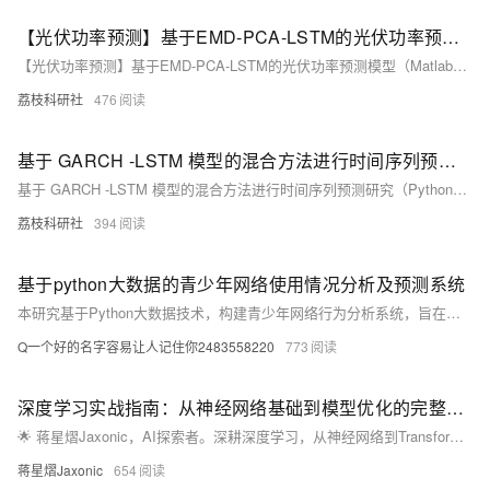
【光伏功率预测】基于EMD-PCA-LSTM的光伏功率预测模型（Matlab代码实现）
【光伏功率预测】基于EMD-PCA-LSTM的光伏功率预测模型（Matlab代码实现）
荔枝科研社
476
基于 GARCH -LSTM 模型的混合方法进行时间序列预测研究（Python代码实现）
基于 GARCH -LSTM 模型的混合方法进行时间序列预测研究（Python代码实现）
荔枝科研社
394
基于python大数据的青少年网络使用情况分析及预测系统
本研究基于Python大数据技术，构建青少年网络行为分析系统，旨在破解现有防沉迷模式下用户画像模糊、预警滞后等难题。通过整合多平台亿级数据，运用机器学习实现精准行为预测与实时干预，推动数字治理向“数据驱动”转型，为家庭、学校及政府提供科学决策支持，助力青少年健康上网。
Q一个好的名字容易让人记住你2483558220
773
深度学习实战指南：从神经网络基础到模型优化的完整攻略
🌟 蒋星熠Jaxonic，AI探索者。深耕深度学习，从神经网络到Transformer，用代码践行智能革命。分享实战经验，助你构建CV、NLP模型，共赴二进制星辰大海。
蒋星熠Jaxonic
654