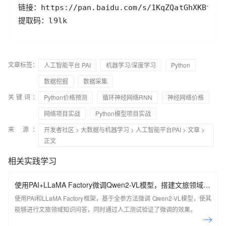
链接：https
:
/
/
pan
.
baidu
.
com
/
s
/
1
KqZQatGhXKBtLBG
提取码：l9lk
文章标签：
人工智能平台 PAI
机器学习/深度学习
Python
数据挖掘
数据采集
关键词：
Python价格预测
循环神经网络RNN
神经网络价格
网络项目实战
Python模型项目实战
来 源：
开发者社区
>
大数据与机器学习
>
人工智能平台PAI
>
文章
>
正文
相关实践学习
使用PAI+LLaMA Factory微调Qwen2-VL模型，搭建文旅领域知
识问答机器人
使用PAI和LLaMA Factory框架，基于全参方法微调 Qwen2-VL模型，使其
能够进行文旅领域知识问答，同时通过人工测试验证了微调的效果。