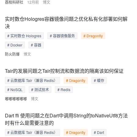
荔枝科研社
12月前
博文
实时数仓Hologres容器镜像问题之优化私有化部署如何解
决
# 实时数仓 Hologres
# 容器镜像服务
# Dragonfly
# Docker
# 容器
防火防爆
博文
Tair的发展问题之Tair控制流和数据流的隔离该如何保证
# 云数据库 Tair（兼容 Redis）
# Dragonfly
# 缓存
# NoSQL
# 测试技术
# Redis
嘟嘟嘟嘟嘟嘟
博文
Dart ffi 使用问题之在Dart中调用String的toNativeUtf8方法
时有什么是需要注意的
# 云数据库 Tair（兼容 Redis）
# Dragonfly
# Dart