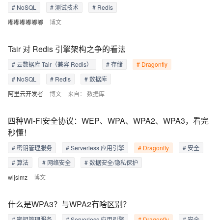
# NoSQL
# 测试技术
# Redis
嘟嘟嘟嘟嘟嘟
博文
Tair 对 Redis 引擎架构之争的看法
# 云数据库 Tair（兼容 Redis）
# 存储
# Dragonfly
# NoSQL
# Redis
# 数据库
阿里云开发者
博文
来自：
数据库
四种Wi-Fi安全协议：WEP、WPA、WPA2、WPA3，看完
秒懂！
# 密钥管理服务
# Serverless 应用引擎
# Dragonfly
# 安全
# 算法
# 网络安全
# 数据安全/隐私保护
wljslmz
博文
什么是WPA3？与WPA2有啥区别？
# 密钥管理服务
# Serverless 应用引擎
# Dragonfly
# 安全