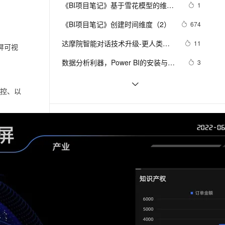
安全
我要投诉
e-1.1-I2V
Cosyvoice-V3-Flash
《BI项目笔记》基于雪花模型的维度
1
PolarDB
上云场景组合购
Milvus 弹性伸缩功能新增节
伴
国产品
设计
漫剧创作，剧本、分镜、视频高效生成
100%兼容MySQL、PostgreSQL，兼容Oracle，支持集中和分布式
覆盖90%+业务场景，专享组合折扣价
点支持范围
畅自然，细节丰富
高表现力语音合成大模型，语音克隆听感自然
VPN
《BI项目笔记》创建时间维度（2）
674
ernetes 版 ACK
云聚AI 严选权益
AI 原生数据库服务发布
SSL 证书
达摩院智能对话技术升级-更人类，
2V
Fun-ASR
11
屏可视
，一键激活高效办公新体验
理容器应用的 K8s 服务
精选AI产品，从模型到应用全链提效
Agent 数据网关
更温暖-通义对话大模型SPACE加持
文戏情感细腻自然，动作戏激烈拳拳到肉，实现更强表演能力
支持中英文自由切换，具备更强的噪声鲁棒性
堡垒机
数据分析利器，Power BI的安装与介
3
下的新一代对话智能-SPACE-T：从
AI 用量加速计划
云原生数据库 PolarDB
绍（一）
防火墙
客服迈向智能BI
、识别商机，让客服更高效、服务更出色。
新老同享，达量后返
Agentic Database 发布
BI只是一种解决方案
4
监控、以
主机安全
应用
BI图表可视化编辑器设计
7
千问办公
NEW
OA与帆软BI跨系统用户、部门、岗位
6
AI 应用及服务市场
相关课程
更多
的智能体编程平台
一站式AI生产力平台
同步总结
AI 应用
伶鹊
高校精品课-华东师范大学-数据仓库与商务智能
企业级人与Agent协作平台，接入和调度多个数字员工
智能客服平台，对话机器人、对话分析、智能外呼
大模型
Quick BI在业务数据分析中的实战应用
大模型服务平台百炼 - 全妙
自然语言处理
场景实践-基于阿里云Quick BI 对MOOC网站日志分析
应用创作平台
多模态内容创作工具，已接入 DeepSeek
数据标注
场景实践-阿里云 Quick BI 在房源的画像分析上的应用
机器学习