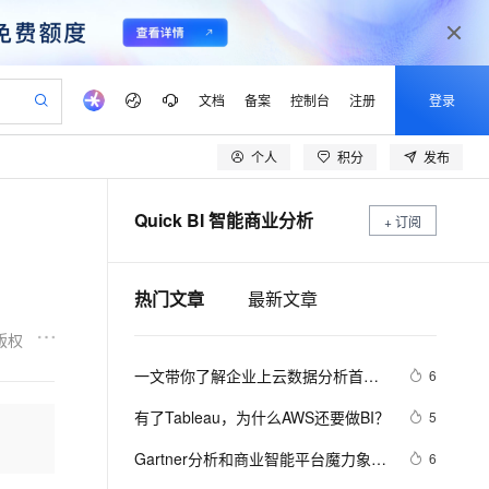
文档
备案
控制台
注册
登录
个人
积分
发布
验
作计划
器
AI 活动
专业服务
服务伙伴合作计划
开发者社区
加入我们
产品动态
服务平台百炼
阿里云 OPC 创新助力计划
Quick BI 智能商业分析
一站式生成采购清单，支持单品或批量购买
+ 订阅
S产品伙伴计划（繁花）
峰会
CS
造的大模型服务与应用开发平台
Qwen Audio：打造专属 AI 语音助手
一句话生成原生可编辑精美 PPT 文稿
AI 生产力先锋
Al MaaS 服务伙伴赋能合作
域名
博文
Careers
NEW
至高可申请百万元
Qwen3.8-Max 模型上线
开启高性价比 AI 编程新体验
弹性可伸缩的云计算服务
Qwen-Audio-3.0-Realtime 端到端实时语音角色扮演
输入一句话想法, 轻松生成专业的 PPT
先锋实践拓展 AI 生产力的边界
Token 补贴，五大权
计划
海大会
伙伴信用分合作计划
商标
问答
社会招聘
热门文章
最新文章
益加速 OPC 成功
eek-V4-Pro
SS
一键部署幻兽帕鲁游戏服务器
飞天发布时刻
HOT
Open Search 向量检索版支
划
备案
电子书
校园招聘
pSeek-V4-Pro
视频创作，一键激活电商全链路生产力
稳定、安全、高性价比、高性能的云存储服务
一键购买专属联机服务器，轻松开启游戏
所见，即是所愿
持视频检索 Pipeline 功能
更多支持
版权
划
公司注册
镜像站
视频生成
语音识别与合成
专属 QwenPaw
漫剧工坊：一站式动画创作平台
AI 实训营
HOT
应用身份服务 (IDaaS)
一文带你了解企业上云数据分析首选
6
合作伙伴培训与认证
划
上云迁移
站生成，高效打造优质广告素材
全接入的云上超级电脑
从聊天伙伴进化为能主动干活的本地数字员工
快速生产连贯的高质量长漫剧
从基础到进阶，Agent 创客手把手教你
OpenClaw 管理能力上线
产品Quick BI
lScope
我要反馈
e-1.1-T2V
Qwen3-TTS-Flash
有了Tableau，为什么AWS还要做BI？
5
查询合作伙伴
n Alibaba Cloud ISV 合作
代维服务
建企业门户网站
10 分钟搭建微信、支付宝小程序
MaxCompute MaxFrame 提
畅细腻的高质量视频
离线语音合成大模型，多语言方言自适应，低延迟高稳定
创新加速
ope
Gartner分析和商业智能平台魔力象限
登录合作伙伴管理后台
我要建议
6
站，无忧落地极速上线
以可视化方式快速构建移动和 PC 门户网站
国内短信简单易用，安全可靠，秒级触达，全球覆盖200+国家和地区。
高效部署网站，快速应用到小程序
供自动弹性内存功能
公布，阿里云Quick BI成首个入选中