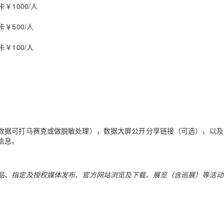
卡￥1000/人
卡￥500/人
卡￥100/人
数据可打马赛克或做脱敏处理），数据大屏公开分享链接（可选），以及
信息。
品、指定及授权媒体发布、官方网站浏览及下载、展览（含巡展）等活动