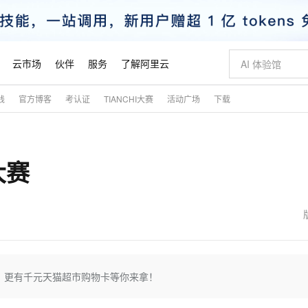
云市场
伙伴
服务
了解阿里云
践
官方博客
考认证
TIANCHI大赛
活动广场
下载
AI 特惠
数据与 API
成为产品伙伴
企业增值服务
最佳实践
价格计算器
AI 场景体
基础软件
产品伙伴合
阿里云认证
市场活动
配置报价
大模型
自助选配和估算价格
新方式
睿译宝，AI翻译排版一步到位
智启 AI 普惠权益
产品生态集成认证中心
企业支持计划
云上春晚
域名与网站
千问官方 MaaS 平台，为开发者和 Agent 而生，新用户赠送 1 亿 + tokens 额度
AI Coding
阿里云Maa
2026 阿里云
云服务器 E
为企业打
数据集
Windows
大模型认证
模型
NEW
大赛
交付可用成果
值低价云产品抢先购
上传文档即自动完成翻译和格式还原
至高享 1亿+免费 tokens，加速 Al 应用落地
提供智能易用的域名与建站服务
智能编程，一键
安全可靠、
产品生态伙伴
专家技术服务
云上奥运之旅
弹性计算合作
阿里云中企出
手机三要素
宝塔 Linux
全部认证
价格优势
有专属领域专家
GLM-5.2：长任务时代开源旗舰模型
阿里云 OPC 创新助力计划
千问大模型
即刻拥有 DeepS
AI 电商营销
对象存储 O
大模型
产品生态伙伴工作台
企业增值服务台
云栖战略参考
云存储合作计
云栖大会
身份实名认证
CentOS
训练营
推动算力普惠，释放技术红利
最高返9万
多领域专家智能体,一键组建 AI 虚拟交付团队
快速构建应用程序和网站，即刻迈出上云第一步
至高百万元 Token 补贴，加速一人公司成长
多元化、高性能、安全可靠的大模型服务
真正可用的 1M 上下文,一次完成代码全链路开发
轻松解锁专属 Dee
从图文生成到
云上的中国
数据库合作计
活动全景
短信
Docker
图片和
站式影视创作平台
Hermes Agent，打造自进化智能体
Token Plan 模型订阅计划
数字证书管理服务（原SSL证书）
5 分钟轻松部署
AI 广告创作
无影云电脑
企业成长
NEW
信息公告
看见新力量
云网络合作计
OCR 文字识别
JAVA
证享300元代金券
可视化编排打通从文字构思到成片全链路闭环
全托管，含MySQL、PostgreSQL、SQL Server、MariaDB多引擎
自主进化，持久记忆，越用越聪明
Qwen3.8-Max 首发尝鲜，限时加量 10 倍，夜间低至2折
实现全站HTTPS，呈现可信的WEB访问
图文、视频一
随时随地安
魔搭 Mode
Kimi-K3
HappyHors
NEW
loud
服务实践
官网公告
金融模力时刻
Salesforce O
版
发票查验
全能环境
Claude Code + GStack 打造工程团队
千问办公，限时限量积分加倍
Qoder
低代码高效构
AI 建站
短信服务
，更有千元天猫超市购物卡等你来拿！
型
NEW
作计划
Kimi 最新旗舰模型，长程编程与推理利器
让文字生成流
计划
创新中心
魔搭 ModelSc
健康状态
理服务
让AI从“聊天伙伴”进化为能干活的“数字员工”
安装技能 GStack，拥有专属 AI 工程团队
你的AI工作搭子，覆盖日常办公高频场景
面向真实软件的智能体编程平台
0 代码专业建
客户案例
天气预报查询
操作系统
态合作计划