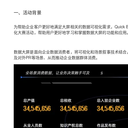
存储
天池大赛
Qwen3.7-Plus
云解析DNS
解决方案免费试用 新老
电子合同
最高领取价值200元试用
能看、能想、能动手的多模
安全
网络与CDN
一、活动背景
AI 算法大赛
畅捷通
大数据开发治理平台 Data
AI 产品 免费试用
网络
安全
云开发大赛
Qwen3-VL-Plus
Tableau 订阅
为帮助企业客户更好地满足大屏相关的数据可视化需求，Quick B
1亿+ 大模型 tokens 和 
化大赛活动，帮助用户更好地学习和掌握数据大屏的功能和应用
可观测
入门学习赛
中间件
AI空中课堂在线直播课
云防火墙
140+云产品 免费试用
上云与迁云
云原生的云上边界网络安全
产品新客免费试用，最长1
数据库
数据大屏是面向企业数据消费者，将可视化和场景叙事技术结合
生态解决方案
大模型服务
企业出海
大模型ACA认证体验
及对外PR等场景、从而推动企业数据群体消费。
大数据计算
助力企业全员 AI 认知与能
行业生态解决方案
千问AI平台-Token Plan
政企业务
媒体服务
开发者生态解决方案
企业服务与云通信
千问AI平台-模型体验
AI 开发和 AI 应用解决
在线体验全尺寸、多种模态
域名与网站
Happy 系列大模型
终端用户计算
Serverless
开发工具