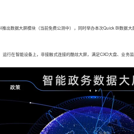
Deepseek-v4-pro
HappyHors
同享
万小智 AI 建站低至 15元/月
Qoder CN
AI 短剧/漫剧
云原生数据库 
快递物流查询
WordPress
成为服务伙
高校合作
点，立即开启云上创新
覆盖公网/内网、递归/权威、移动APP等全场景解析服务
送.CN域名，送备案服务码
基于千问大模型等，支持代码智能生成、研发智能问答
AI助力短剧
态智能体模型
旗舰 MoE 大模型，百万上下文与顶尖推理能力
图生视频，流
Ubuntu
服务生态伙伴
云工开物
企业应用
Works
Night Plan 支持 Qwen 3.8-Max
云原生大数据计算服务 MaxCompute
AI 办公
容器服务 Kub
NEW
GLM-5.2
Wan2.7-T
Red Hat
I推出数据大屏模块（当前免费公测中），同时举办本次Quick BI数据大
30+ 款产品免费体验
Data Agent 驱动的一站式 Data+AI 开发治理平台
夜间 5 折，Qwen/Meoo/TokenPlan 客户专享
面向分析的企业级SaaS模式云数据仓库
AI智能应用
提供一站式管
科研合作
。
视觉 Coding、空间感知、多模态思考等全面升级
1M上下文，专为长程任务能力而生
ERP
堂（旗舰版）
SUSE
智能客服
CRM
防护产品
2个月
自动承接线索
，运行在智能设备上，非接触式连接的酷炫大屏，满足CXO大盘、业务
建站小程序
OA 办公系统
AI 应用构建
大模型原生
力提升
财税管理
模板建站
Qoder
大模型服务平台百炼-应用模版
HOT
NEW
面向真实软件
个人版上线、团队版降价；千问3.8-Max首发发尝鲜
丰富多元化的应用模版和解决方案
400电话
定制建站
万有无界
大模型服务平台百炼-智能体
方案
广告营销
模板小程序
的模型效果
灵活可视化地构建企业级 Agent
定制小程序
秒悟
人工智能平台 PAI
APP 开发
云端极速 AI 
新一代 AI 视频生成模型，深度适配广告营销等场景
AI Native 的算法工程平台，一站式完成建模、训练、推理服务部署
建站系统