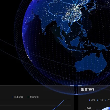
AI 应用
10分钟微调：让0.6B模型媲美235B模
多模态数据信
型
依托云原生高可用架构,实现Dify私有化部署
用1%尺寸在特定领域达到大模型90%以上效果
一个 AI 助手
超强辅助，Bol
即刻拥有 DeepSeek-R1 满血版
在企业官网、通讯软件中为客户提供 AI 客服
多种方案随心选，轻松解锁专属 DeepSeek