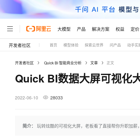
大模型
产品
解决方案
权益
定价
开发者社区
首页
模型体验
探索云世界
问产品
动手实
大模型
产品
解决方案
权益
定价
云市场
伙伴
服务
了解阿里云
精选产品
精选解决方案
普惠上云
产品定价
精选商城
成为销售伙伴
售前咨询
为什么选择阿里云
千问AI平台
开发者社区
Quick BI 智能商业分析
文章
正文
了解云产品的定价详情
大模型服务平台百炼
千问办公，解锁你的工作
普惠上云 官方力荐
分销伙伴
在线服务
网站建设
什么是云计算
大
Quick BI数据大屏可视化
大模型服务与应用平台
企业级Agent产品，直接
云服务器38元/年起，超
咨询伙伴
多端小程序
技术领先
云上成本管理
售后服务
轻量应用服务器
Agency Agents：拥
官方推荐返现计划
大模型
精选产品
精选解决方案
Salesforce 国际版订阅
稳定可靠
管理和优化成本
推荐新用户得奖励，单订单
销售伙伴合作计划
2022-06-10
28033
自助服务
友盟天域
安全合规
人工智能与机器学习
AI
文本生成
云数据库 RDS
HappyHorse 打造一
云工开物
无影生态合作计划
在线服务
观测云
分析师报告
高校专属算力普惠，学生认
计算
互联网应用开发
Qwen3.8-Max
HOT
Salesforce On Alibaba C
工单服务
Tuya 物联网平台阿里云
研究报告与白皮书
人工智能平台 PAI
快速拥有专属 OpenClaw
简介：
玩转炫酷的可视化大屏，老板看了直接帮你升职加薪
大模
Consulting Partner 合
大数据
容器
智能体时代全能旗舰模型
免费试用
短信专区
一站式AI开发、训练和推
蓝凌 OA
AI 大模型销售与服务生
现代化应用