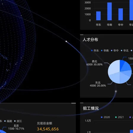
海量数据实时在线分析 Quick BI入门
息提取
与 AI 智能体进行实时音视频通话
从文本、图片、视频中提取结构化的属性信息
构建支持视频理解的 AI 音视频实时通话应用
相关电子书
更多
t.diy 一步搞定创意建站
构建大模型应用的安全防护体系
通过自然语言交互简化开发流程,全栈开发支持
通过阿里云安全产品对 AI 应用进行安全防护
基于MaxCompute的大数据BI分析
《阿里云MaxCompute & 帆软企业级BI分析》
Quick BI产品白皮书
下一篇
一条命令迁移，帮你实现 OpenClaw 与
Hermes Agent 记忆互通！