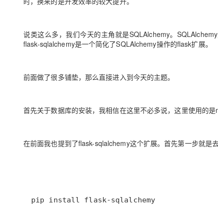
时，换来的是开发效率的较大提升。
大模型解决方案
迁移与运维管理
快速部署 Dify，高效搭建 
说类这么多，我们今天的主角就是
SQLAlchemy。
SQLAlc
专有云
flask-sqlalchemy是一个简化了SQLAlchemy操作的flask扩展。
10 分钟在聊天系统中增加
前面做了很多铺垫，那么直接进入到今天的主题。
首先关于数据库的安装，我相信在这里不必多说，这里使用的是my
在前面我也提到了flask-sqlalchemy这个扩展。
首先第一步就是
pip install flask-sqlalchemy