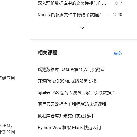
安全
深入理解数据库中的交叉连接与自然
我要投诉
e-1.1-I2V
Cosyvoice-V3-Flash
7
PolarDB
上云场景组合购
现高效云数据库管理！
伴
Qoder CN V1.7.0 发布
连接
漫剧创作，剧本、分镜、视频高效生成
100%兼容MySQL、PostgreSQL，兼容Oracle，支持集中和分布式
覆盖90%+业务场景，专享组合折扣价
畅自然，细节丰富
高表现力语音合成大模型，语音克隆听感自然
VPN
Nacos 的配置文件中修改了数据库的
10
连接地址
ernetes 版 ACK
云聚AI 严选权益
云安全中心 AI BAS 智能自动
SSL 证书
weblogic连接RAC数据库
5
2V
Fun-ASR
，一键激活高效办公新体验
理容器应用的 K8s 服务
精选AI产品，从模型到应用全链提效
化模拟渗透攻击产品发布
文戏情感细腻自然，动作戏激烈拳拳到肉，实现更强表演能力
支持中英文自由切换，具备更强的噪声鲁棒性
堡垒机
什么是数据库子查询？
45
AI 用量加速计划
DataWorks ChatBI 会话支持
防火墙
、识别商机，让客服更高效、服务更出色。
数据库基础知识
新老同享，达量后返
上传临时文件分析
8
相关课程
更多
主机安全
应用
瑶池数据库 Data Agent 入门实战课
千问办公
NEW
AI 应用及服务市场
来给应用
的智能体编程平台
一站式AI生产力平台
开源PolarDB分布式版部署实操
AI 应用
伶鹊
阿里云DAS-您的专属AI专家，引领数据库自治驾驶
企业级人与Agent协作平台，接入和调度多个数字员工
智能客服平台，对话机器人、对话分析、智能外呼
大模型
阿里云云数据库工程师ACA认证课程
大模型服务平台百炼 - 全妙
自然语言处理
数据库仓库升级交付实践指引
应用创作平台
多模态内容创作工具，已接入 DeepSeek
数据标注
ORM。
Python Web 框架 Flask 快速入门
开销的同
机器学习