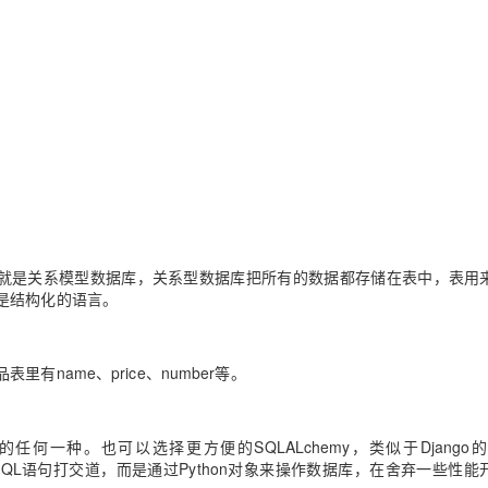
Deepseek-v4-pro
HappyHors
同享
万小智 AI 建站低至 15元/月
Qoder CN
AI 短剧/漫剧
云原生数据库 
快递物流查询
WordPress
成为服务伙
高校合作
点，立即开启云上创新
覆盖公网/内网、递归/权威、移动APP等全场景解析服务
送.CN域名，送备案服务码
基于千问大模型等，支持代码智能生成、研发智能问答
AI助力短剧
态智能体模型
旗舰 MoE 大模型，百万上下文与顶尖推理能力
图生视频，流
Ubuntu
服务生态伙伴
云工开物
企业应用
Works
Night Plan 支持 Qwen 3.8-Max
云原生大数据计算服务 MaxCompute
AI 办公
容器服务 Kub
NEW
GLM-5.2
Wan2.7-T
Red Hat
30+ 款产品免费体验
Data Agent 驱动的一站式 Data+AI 开发治理平台
夜间 5 折，Qwen/Meoo/TokenPlan 客户专享
面向分析的企业级SaaS模式云数据仓库
AI智能应用
提供一站式管
科研合作
视觉 Coding、空间感知、多模态思考等全面升级
1M上下文，专为长程任务能力而生
ERP
堂（旗舰版）
SUSE
智能客服
CRM
防护产品
2个月
自动承接线索
建站小程序
OA 办公系统
AI 应用构建
大模型原生
力提升
财税管理
模板建站
Qoder
大模型服务平台百炼-应用模版
HOT
NEW
库就是关系模型数据库，
关系型数据库把所有的数据都存储在表中，表用
面向真实软件
个人版上线、团队版降价；千问3.8-Max首发发尝鲜
丰富多元化的应用模版和解决方案
400电话
定制建站
是结构化的语言。
万有无界
大模型服务平台百炼-智能体
方案
广告营销
模板小程序
的模型效果
灵活可视化地构建企业级 Agent
定制小程序
name、price、number等。
秒悟
人工智能平台 PAI
APP 开发
云端极速 AI 
新一代 AI 视频生成模型，深度适配广告营销等场景
AI Native 的算法工程平台，一站式完成建模、训练、推理服务部署
建站系统
的任何一种。也可以选择更方便的SQLALchemy，类似于Django的
SQL语句打交道，而是通过Python对象来操作数据库，在舍弃一些性能