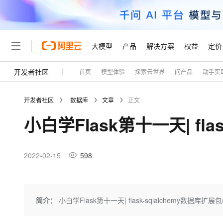
大模型
产品
解决方案
权益
定价
开发者社区
首页
模型体验
探索云世界
问产品
动手实
大模型
产品
解决方案
权益
定价
云市场
伙伴
服务
了解阿里云
精选产品
精选解决方案
普惠上云
产品定价
精选商城
成为销售伙伴
售前咨询
为什么选择阿里云
千问AI平台
开发者社区
数据库
文章
正文
了解云产品的定价详情
大模型服务平台百炼
睿译宝，AI翻译排版一
普惠上云 官方力荐
分销伙伴
在线服务
网站建设
什么是云计算
大
小白学Flask第十一天| fla
大模型服务与应用平台
上传文档即自动完成翻译和
云服务器38元/年起，超
咨询伙伴
多端小程序
技术领先
云上成本管理
售后服务
轻量应用服务器
GLM-5.2：长任务时代
官方推荐返现计划
大模型
精选产品
精选解决方案
Salesforce 国际版订阅
稳定可靠
管理和优化成本
推荐新用户得奖励，单订单
销售伙伴合作计划
2022-02-15
598
自助服务
友盟天域
安全合规
人工智能与机器学习
AI
文本生成
云数据库 RDS
Hermes Agent，打造
云工开物
无影生态合作计划
在线服务
观测云
分析师报告
自主进化，持久记忆，越用
高校专属算力普惠，学生认
计算
互联网应用开发
Qwen3.8-Max
HOT
Salesforce On Alibaba C
工单服务
Tuya 物联网平台阿里云
研究报告与白皮书
人工智能平台 PAI
快速拥有专属 OpenClaw
简介：
小白学Flask第十一天| flask-sqlalchemy数据库扩展包
大模
Consulting Partner 合
大数据
容器
智能体时代全能旗舰模型
免费试用
短信专区
一站式AI开发、训练和推
蓝凌 OA
AI 大模型销售与服务生
现代化应用