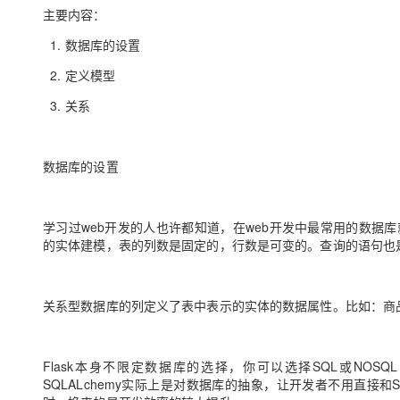
存储
天池大赛
Qwen3.7-Plus
云解析DNS
解决方案免费试用 新老
主要内容：
电子合同
最高领取价值200元试用
能看、能想、能动手的多模
安全
网络与CDN
AI 算法大赛
1. 数据库的设置
畅捷通
大数据开发治理平台 Data
AI 产品 免费试用
网络
安全
云开发大赛
2. 定义模型
Qwen3-VL-Plus
Tableau 订阅
1亿+ 大模型 tokens 和 
3. 关系
可观测
入门学习赛
中间件
AI空中课堂在线直播课
云防火墙
140+云产品 免费试用
上云与迁云
云原生的云上边界网络安全
产品新客免费试用，最长1
数据库
生态解决方案
数据库的设置
大模型服务
企业出海
大模型ACA认证体验
大数据计算
助力企业全员 AI 认知与能
行业生态解决方案
千问AI平台-Token Plan
政企业务
媒体服务
学习过web开发的人也许都知道，在web开发中最常用的数据
开发者生态解决方案
的实体建模，表的列数是固定的，行数是可变的。查询的语句也
企业服务与云通信
千问AI平台-模型体验
AI 开发和 AI 应用解决
在线体验全尺寸、多种模态
域名与网站
关系型数据库的列定义了表中表示的实体的数据属性。比如：商品表里有
Happy 系列大模型
终端用户计算
Serverless
Flask本身不限定数据库的选择，你可以选择SQL或NOSQL
SQLALchemy实际上是对数据库的抽象，让开发者不用直接和
开发工具