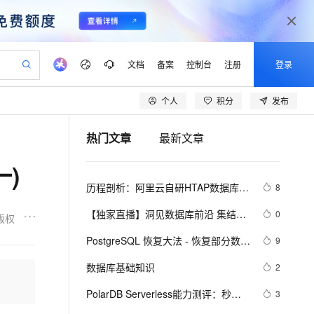
文档
备案
控制台
注册
登录
个人
积分
发布
验
作计划
器
AI 活动
专业服务
服务伙伴合作计划
开发者社区
加入我们
产品动态
服务平台百炼
阿里云 OPC 创新助力计划
热门文章
最新文章
一站式生成采购清单，支持单品或批量购买
可编辑精美 PPT 文稿
S产品伙伴计划（繁花）
峰会
CS
造的大模型服务与应用开发平台
Agency Agents：拥有专属领域专家
AI 生产力先锋
Al MaaS 服务伙伴赋能合作
域名
博文
Careers
PolarDB Agentic Database
至高可申请百万元
一)
 轻松生成专业的 PPT
开启高性价比 AI 编程新体验
弹性可伸缩的云计算服务
先锋实践拓展 AI 生产力的边界
发布
多领域专家智能体,一键组建 AI 虚拟交付团队
Token 补贴，五大权
计划
海大会
伙伴信用分合作计划
商标
问答
社会招聘
历程剖析：阿里云自研HTAP数据库的
8
益加速 OPC 成功
帕鲁游戏服务器
SS
HappyHorse 打造一站式影视创作平台
飞天发布时刻
HOT
秒悟 Meoo CLI 支持一键部
划
备案
电子书
校园招聘
技术发展之路
联机服务器，轻松开启游戏
视频创作，一键激活电商全链路生产力
稳定、安全、高性价比、高性能的云存储服务
所见，即是所愿
署项目至阿里云账号
可视化编排打通从文字构思到成片全链路闭环
更多支持
【独家直播】洞见数据库前沿 集结阿
0
版权
划
公司注册
镜像站
视频生成
语音识别与合成
里云数据库最强阵容 DTCC 2019 八
 智能体与工作流应用
漫剧工坊：一站式动画创作平台
AI 实训营
Flink OSS 支持
PostgreSQL 恢复大法 - 恢复部分数据
9
合作伙伴培训与认证
大亮点抢先看
划
上云迁移
站生成，高效打造优质广告素材
全接入的云上超级电脑
通过阿里云百炼高效搭建AI应用,助力高效开发
快速生产连贯的高质量长漫剧
从基础到进阶，Agent 创客手把手教你
AssumeRole 角色自定义
库、跳过坏块、修复无法启动的数据
lScope
我要反馈
e-1.1-T2V
Qwen3-TTS-Flash
数据库基础知识
2
查询合作伙伴
库
n Alibaba Cloud ISV 合作
代维服务
建企业门户网站
10 分钟搭建微信、支付宝小程序
百炼 Qwen3.7-Flash 系列模
畅细腻的高质量视频
离线语音合成大模型，多语言方言自适应，低延迟高稳定
创新加速
PolarDB Serverless能力测评：秒级
ope
登录合作伙伴管理后台
3
我要建议
站，无忧落地极速上线
以可视化方式快速构建移动和 PC 门户网站
国内短信简单易用，安全可靠，秒级触达，全球覆盖200+国家和地区。
高效部署网站，快速应用到小程序
型发布
弹升、无感伸缩与强一致性，助您实