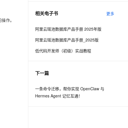
相关电子书
更多
息提取
与 AI 智能体进行实时音视频通话
的操作。
从文本、图片、视频中提取结构化的属性信息
构建支持视频理解的 AI 音视频实时通话应用
阿里云瑶池数据库产品手册 2025年版
t.diy 一步搞定创意建站
构建大模型应用的安全防护体系
阿里云瑶池数据库产品手册_2025版
通过自然语言交互简化开发流程,全栈开发支持
通过阿里云安全产品对 AI 应用进行安全防护
低代码开发师（初级）实战教程
下一篇
一条命令迁移，帮你实现 OpenClaw 与
Hermes Agent 记忆互通！