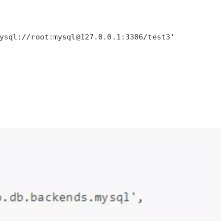
ysql://root:mysql@127.0.0.1:3306/test3'