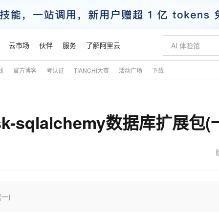
云市场
伙伴
服务
了解阿里云
践
官方博客
考认证
TIANCHI大赛
活动广场
下载
AI 特惠
数据与 API
成为产品伙伴
企业增值服务
最佳实践
价格计算器
AI 场景体
基础软件
产品伙伴合
阿里云认证
市场活动
配置报价
大模型
自助选配和估算价格
步到位
智启 AI 普惠权益
产品生态集成认证中心
企业支持计划
云上春晚
域名与网站
Qwen Audio：打造专属 AI 语音助手
千问官方 MaaS 平台，为开发者和 Agent 而生，新用户赠送 1 亿 + tokens 额度
一句话生成原生
AI Coding
阿里云Maa
2026 阿里云
云服务器 E
为企业打
数据集
Windows
大模型认证
模型
NEW
NEW
sk-sqlalchemy数据库扩展包(
格式还原
值低价云产品抢先购
至高享 1亿+免费 tokens，加速 Al 应用落地
提供智能易用的域名与建站服务
Qwen-Audio-3.0-Realtime 端到端实时语音角色扮演
输入一句话想法,
智能编程，一键
安全可靠、
产品生态伙伴
专家技术服务
云上奥运之旅
弹性计算合作
阿里云中企出
手机三要素
宝塔 Linux
全部认证
价格优势
开源旗舰模型
即刻拥有 DeepSeek-V4-Pro
阿里云 OPC 创新助力计划
千问大模型
一键部署幻兽
AI 电商营销
对象存储 O
大模型
产品生态伙伴工作台
企业增值服务台
云栖战略参考
云存储合作计
云栖大会
身份实名认证
CentOS
训练营
推动算力普惠，释放技术红利
最高返9万
真正可用的 1M 上下文,一次完成代码全链路开发
快速构建应用程序和网站，即刻迈出上云第一步
轻松解锁专属 DeepSeek-V4-Pro
至高百万元 Token 补贴，加速一人公司成长
多元化、高性能、安全可靠的大模型服务
一键购买专属
从图文生成到
云上的中国
数据库合作计
活动全景
短信
Docker
图片和
自进化智能体
5 分钟轻松部署专属 QwenPaw
Token Plan 模型订阅计划
数字证书管理服务（原SSL证书）
高效搭建 AI
AI 广告创作
无影云电脑
企业成长
NEW
HOT
信息公告
看见新力量
云网络合作计
OCR 文字识别
JAVA
越聪明
证享300元代金券
全托管，含MySQL、PostgreSQL、SQL Server、MariaDB多引擎
Qwen3.8-Max 首发尝鲜，限时加量 10 倍，夜间低至2折
实现全站 HTTPS，呈现可信的 Web 访问
从聊天伙伴进化为能主动干活的本地数字员工
图文、视频一
随时随地安
魔搭 Mode
Kimi-K3
HappyHors
NEW
loud
服务实践
官网公告
金融模力时刻
Salesforce O
版
发票查验
全能环境
Claude Code + GStack 打造工程团队
千问办公，限时限量积分加倍
Qoder
低代码高效构
AI 建站
短信服务
(一)
型
NEW
作计划
Kimi 最新旗舰模型，长程编程与推理利器
让文字生成流
计划
创新中心
魔搭 ModelSc
健康状态
理服务
让AI从“聊天伙伴”进化为能干活的“数字员工”
安装技能 GStack，拥有专属 AI 工程团队
你的AI工作搭子，覆盖日常办公高频场景
面向真实软件的智能体编程平台
0 代码专业建
客户案例
天气预报查询
操作系统
态合作计划