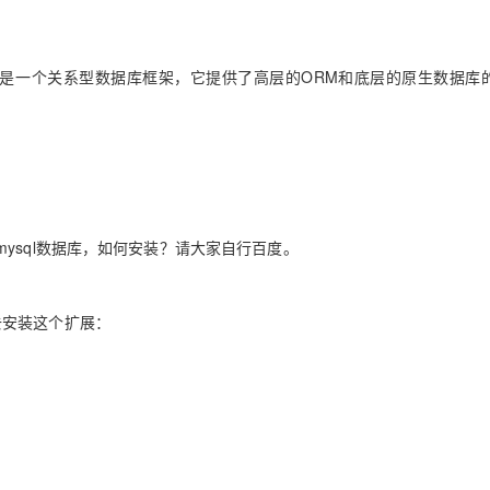
AI 应用
10分钟微调：让0.6B模型媲美235B模
多模态数据信
hemy是一个关系型数据库框架，它提供了高层的ORM和底层的原生数据库
型
依托云原生高可用架构,实现Dify私有化部署
用1%尺寸在特定领域达到大模型90%以上效果
一个 AI 助手
超强辅助，Bol
即刻拥有 DeepSeek-R1 满血版
在企业官网、通讯软件中为客户提供 AI 客服
多种方案随心选，轻松解锁专属 DeepSeek
sql数据库，如何安装？
请大家自行百度。
去安装这个扩展：