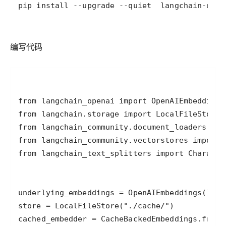
pip install --upgrade --quiet  langchain-open
编写代码