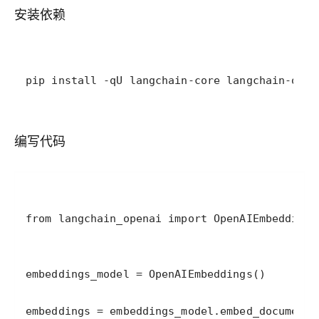
安装依赖
pip install -qU langchain-core langchain-open
编写代码