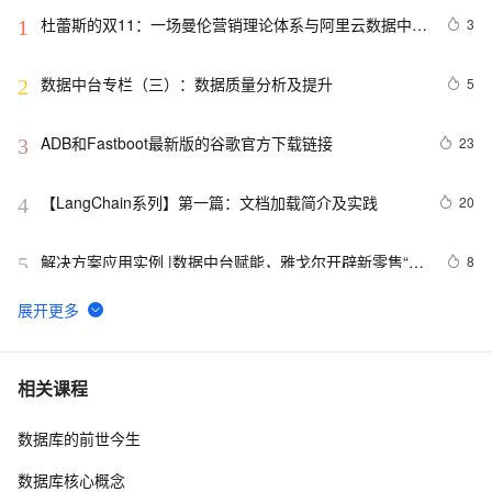
杜蕾斯的双11：一场曼伦营销理论体系与阿里云数据中台
3
1
相结合的实践
数据中台专栏（三）：数据质量分析及提升
5
2
ADB和Fastboot最新版的谷歌官方下载链接
23
3
【LangChain系列】第一篇：文档加载简介及实践
20
4
解决方案应用实例 |数据中台赋能，雅戈尔开辟新零售“战
8
5
场”
langchain 入门指南 - 让 AI 记住你说过的话
15
6
数据中台（02）- 数据中台能力与应用场景
8
7
相关课程
数据库的前世今生
基于LangChain手工测试用例转App自动化测试生成工
18
8
具
数据库核心概念