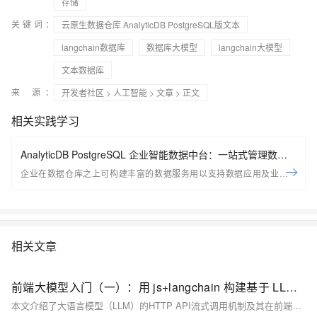
存储
关键词：
云原生数据仓库 AnalyticDB PostgreSQL版文本
langchain数据库
数据库大模型
langchain大模型
文本数据库
来 源：
开发者社区
>
人工智能
>
文章
> 正文
相关实践学习
AnalyticDB PostgreSQL 企业智能数据中台：一站式管理数据
服务资产
企业在数据仓库之上可构建丰富的数据服务用以支持数据应用及业务场
景；ADB PG推出全新企业智能数据平台，用以帮助用户一站式的管理企
业数据服务资产，包括创建， 管理，探索， 监控等； 助力企业在现有平
台之上快速构建起数据服务资产体系
相关文章
前端大模型入门（一）：用 js+langchain 构建基于 LLM 的应用
本文介绍了大语言模型（LLM）的HTTP API流式调用机制及其在前端的实现方法。通过流式调用，服务器可以逐步发送生成的文本内容，前端则实时处理并展示这些数据块，从而提升用户体验和实时性。文章详细讲解了如何使用`fetch`发起流式请求、处理响应流数据、逐步更新界面、处理中断和错误，以及优化用户交互。流式调用特别适用于聊天机器人、搜索建议等应用场景，能够显著减少用户的等待时间，增强交互性。