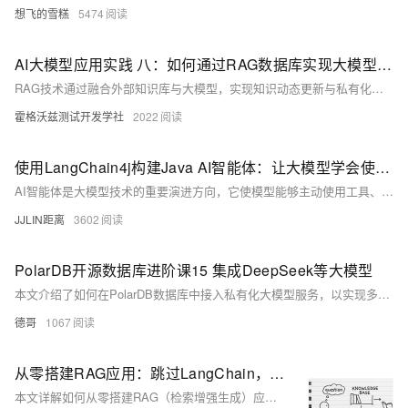
想飞的雪糕
5474
AI大模型应用实践 八：如何通过RAG数据库实现大模型的私有化定制与优化
RAG技术通过融合外部知识库与大模型，实现知识动态更新与私有化定制，解决大模型知识固化、幻觉及数据安全难题。本文详解RAG原理、数据库选型（向量库、图库、知识图谱、混合架构）及应用场景，助力企业高效构建安全、可解释的智能系统。
霍格沃兹测试开发学社
2022
使用LangChain4j构建Java AI智能体：让大模型学会使用工具
AI智能体是大模型技术的重要演进方向，它使模型能够主动使用工具、与环境交互，以完成复杂任务。本文详细介绍如何在Java应用中，借助LangChain4j框架构建一个具备工具使用能力的AI智能体。我们将创建一个能够进行数学计算和实时信息查询的智能体，涵盖工具定义、智能体组装、记忆管理以及Spring Boot集成等关键步骤，并展示如何通过简单的对话界面与智能体交互。
JJLIN距离
3602
PolarDB开源数据库进阶课15 集成DeepSeek等大模型
本文介绍了如何在PolarDB数据库中接入私有化大模型服务，以实现多种应用场景。实验环境依赖于Docker容器中的loop设备模拟共享存储，具体搭建方法可参考相关系列文章。文中详细描述了部署ollama服务、编译并安装http和openai插件的过程，并通过示例展示了如何使用这些插件调用大模型API进行文本分析和情感分类等任务。此外，还探讨了如何设计表结构及触发器函数自动处理客户反馈数据，以及生成满足需求的SQL查询语句。最后对比了不同模型的回答效果，展示了deepseek-r1模型的优势。
德哥
1067
从零搭建RAG应用：跳过LangChain，掌握文本分块、向量检索、指代消解等核心技术实现
本文详解如何从零搭建RAG（检索增强生成）应用，跳过LangChain等框架，深入掌握文本解析、分块、向量检索、对话记忆、指代消解等核心技术，提升系统可控性与优化能力。