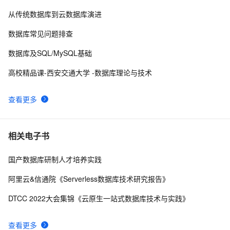
LeetCode 169 Majority Element（主要元素）（vector、
6
9
从传统数据库到云数据库演进
map）
推荐｜ AllData数据中台开源项目
4
10
数据库常见问题排查
数据库及SQL/MySQL基础
高校精品课-西安交通大学 -数据库理论与技术
查看更多
相关电子书
国产数据库研制人才培养实践
阿里云&信通院《Serverless数据库技术研究报告》
DTCC 2022大会集锦《云原生一站式数据库技术与实践》
查看更多