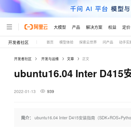
大模型
产品
解决方案
权益
定价
开发者社区
首页
模型体验
探索云世界
问产品
动手实
大模型
产品
解决方案
权益
定价
云市场
伙伴
服务
了解阿里云
精选产品
精选解决方案
普惠上云
产品定价
精选商城
成为销售伙伴
售前咨询
为什么选择阿里云
千问AI平台
开发者社区
开发与运维
文章
正文
了解云产品的定价详情
大模型服务平台百炼
千问办公，解锁你的工作
普惠上云 官方力荐
分销伙伴
在线服务
网站建设
什么是云计算
大
ubuntu16.04 Inter D
大模型服务与应用平台
企业级Agent产品，直接
云服务器38元/年起，超
咨询伙伴
多端小程序
技术领先
云上成本管理
售后服务
轻量应用服务器
Agency Agents：拥
官方推荐返现计划
大模型
精选产品
精选解决方案
Salesforce 国际版订阅
稳定可靠
管理和优化成本
推荐新用户得奖励，单订单
销售伙伴合作计划
2022-01-13
939
自助服务
友盟天域
安全合规
人工智能与机器学习
AI
文本生成
云数据库 RDS
HappyHorse 打造一
云工开物
无影生态合作计划
在线服务
观测云
分析师报告
高校专属算力普惠，学生认
计算
互联网应用开发
Qwen3.8-Max
HOT
Salesforce On Alibaba C
工单服务
Tuya 物联网平台阿里云
研究报告与白皮书
人工智能平台 PAI
快速拥有专属 OpenClaw
简介：
ubuntu16.04 Inter D415安装指南（SDK+ROS+Pyth
大模
Consulting Partner 合
大数据
容器
智能体时代全能旗舰模型
免费试用
短信专区
一站式AI开发、训练和推
蓝凌 OA
AI 大模型销售与服务生
现代化应用