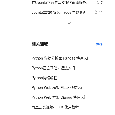
安全
在Ubuntu平台搭建RTMP直播服务器
我要投诉
e-1.1-I2V
Cosyvoice-V3-Flash
7
PolarDB
上云场景组合购
Milvus 弹性伸缩功能新增节
伴
使用SRS简要指南
漫剧创作，剧本、分镜、视频高效生成
100%兼容MySQL、PostgreSQL，兼容Oracle，支持集中和分布式
覆盖90%+业务场景，专享组合折扣价
点支持范围
畅自然，细节丰富
高表现力语音合成大模型，语音克隆听感自然
VPN
ubuntu22/20 安装macos 主题桌面
11
ernetes 版 ACK
云聚AI 严选权益
AI 原生数据库服务发布
SSL 证书
Ubuntu Touch将支持用户数据加
615
2V
Fun-ASR
，一键激活高效办公新体验
理容器应用的 K8s 服务
精选AI产品，从模型到应用全链提效
Agent 数据网关
密：目前暂无时间表
文戏情感细腻自然，动作戏激烈拳拳到肉，实现更强表演能力
支持中英文自由切换，具备更强的噪声鲁棒性
堡垒机
ubuntu12.04 安装配置jdk1.7
689
AI 用量加速计划
云原生数据库 PolarDB
防火墙
、识别商机，让客服更高效、服务更出色。
【Valgrind】Valgrind安装（ubuntu系
新老同享，达量后返
Agentic Database 发布
5
相关课程
更多
统）
主机安全
应用
Python 数据分析库 Pandas 快速入门
千问办公
NEW
AI 应用及服务市场
的智能体编程平台
一站式AI生产力平台
Python语言基础 - 语法入门
AI 应用
伶鹊
Python网络编程
企业级人与Agent协作平台，接入和调度多个数字员工
智能客服平台，对话机器人、对话分析、智能外呼
大模型
Python Web 框架 Flask 快速入门
大模型服务平台百炼 - 全妙
自然语言处理
Python Web 框架 Django 快速入门
应用创作平台
多模态内容创作工具，已接入 DeepSeek
数据标注
阿里云资源编排ROS使用教程
机器学习