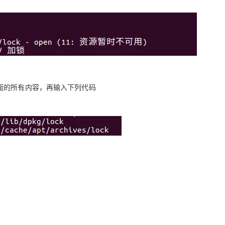
AI 应用
10分钟微调：让0.6B模型媲美235B模
多模态数据信
型
依托云原生高可用架构,实现Dify私有化部署
用1%尺寸在特定领域达到大模型90%以上效果
一个 AI 助手
超强辅助，Bol
即刻拥有 DeepSeek-R1 满血版
在企业官网、通讯软件中为客户提供 AI 客服
多种方案随心选，轻松解锁专属 DeepSeek
，删除文件里面的所有内容，再输入下列代码