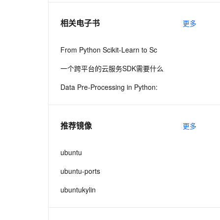
相关电子书
更多
息提取
与 AI 智能体进行实时音视频通话
从文本、图片、视频中提取结构化的属性信息
构建支持视频理解的 AI 音视频实时通话应用
From Python Scikit-Learn to Sc
t.diy 一步搞定创意建站
构建大模型应用的安全防护体系
一个跨平台的云服务SDK需要什么
通过自然语言交互简化开发流程,全栈开发支持
通过阿里云安全产品对 AI 应用进行安全防护
Data Pre-Processing in Python:
推荐镜像
更多
ubuntu
ubuntu-ports
ubuntukylin