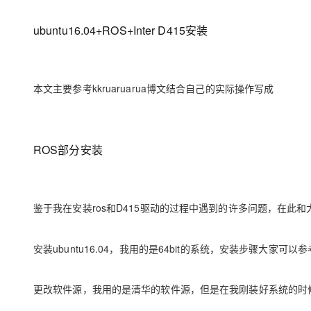
存储
天池大赛
Qwen3.7-Plus
云解析DNS
解决方案免费试用 新老
电子合同
最高领取价值200元试用
能看、能想、能动手的多模
安全
网络与CDN
ubuntu16.04+ROS+Inter D415安装
AI 算法大赛
畅捷通
大数据开发治理平台 Data
AI 产品 免费试用
网络
安全
云开发大赛
Qwen3-VL-Plus
Tableau 订阅
1亿+ 大模型 tokens 和 
可观测
入门学习赛
中间件
本文主要参考kkruaruarua博文结合自己的实际操作写成
AI空中课堂在线直播课
云防火墙
140+云产品 免费试用
上云与迁云
云原生的云上边界网络安全
产品新客免费试用，最长1
数据库
生态解决方案
大模型服务
企业出海
大模型ACA认证体验
大数据计算
ROS部分安装
助力企业全员 AI 认知与能
行业生态解决方案
千问AI平台-Token Plan
政企业务
媒体服务
开发者生态解决方案
企业服务与云通信
千问AI平台-模型体验
AI 开发和 AI 应用解决
鉴于我在安装ros和D415驱动的过程中遇到的许多问题，在此
在线体验全尺寸、多种模态
域名与网站
安装ubuntu16.04，我用的是64bit的系统，安装步骤大家可以
Happy 系列大模型
终端用户计算
Serverless
更改软件源，我用的是清华的软件源，但是在我刚装好系统的时
开发工具