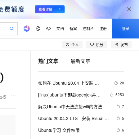
文档
备案
控制台
注册
登录
个人
积分
发布
验
作计划
器
AI 活动
专业服务
服务伙伴合作计划
开发者社区
加入我们
产品动态
服务平台百炼
阿里云 OPC 创新助力计划
热门文章
最新文章
一站式生成采购清单，支持单品或批量购买
io：打造专属 AI 语音助手
S产品伙伴计划（繁花）
峰会
CS
造的大模型服务与应用开发平台
一句话生成原生可编辑精美 PPT 文稿
AI 生产力先锋
Al MaaS 服务伙伴赋能合作
域名
博文
Careers
至高可申请百万元
Qwen3.8-Max 模型上线
n）
开启高性价比 AI 编程新体验
弹性可伸缩的云计算服务
Qwen-Audio-3.0-Realtime 端到端实时语音角色扮演
输入一句话想法, 轻松生成专业的 PPT
先锋实践拓展 AI 生产力的边界
Token 补贴，五大权
计划
海大会
伙伴信用分合作计划
商标
问答
社会招聘
如何在 Ubuntu 20.04 上安装 
20
益加速 OPC 成功
eek-V4-Pro
SS
一键部署幻兽帕鲁游戏服务器
飞天发布时刻
HOT
Open Search 向量检索版支
划
备案
电子书
校园招聘
GCC(build-essential)
pSeek-V4-Pro
视频创作，一键激活电商全链路生产力
稳定、安全、高性价比、高性能的云存储服务
一键购买专属联机服务器，轻松开启游戏
所见，即是所愿
持视频检索 Pipeline 功能
更多支持
[linux]ubuntu下卸载openjdk并安
5253
版权
划
公司注册
镜像站
视频生成
语音识别与合成
装sunjdk
专属 QwenPaw
漫剧工坊：一站式动画创作平台
AI 实训营
HOT
应用身份服务 (IDaaS)
解决Ubuntu中无法连接wifi的方法
7
合作伙伴培训与认证
划
上云迁移
站生成，高效打造优质广告素材
全接入的云上超级电脑
从聊天伙伴进化为能主动干活的本地数字员工
快速生产连贯的高质量长漫剧
从基础到进阶，Agent 创客手把手教你
OpenClaw 管理能力上线
lScope
我要反馈
e-1.1-T2V
Qwen3-TTS-Flash
Ubuntu 20.04.3 LTS - 安装 Visual 
5
查询合作伙伴
n Alibaba Cloud ISV 合作
代维服务
建企业门户网站
10 分钟搭建微信、支付宝小程序
MaxCompute MaxFrame 提
Studio Code
畅细腻的高质量视频
离线语音合成大模型，多语言方言自适应，低延迟高稳定
创新加速
Ubuntu学习 文件权限
ope
登录合作伙伴管理后台
6
我要建议
站，无忧落地极速上线
以可视化方式快速构建移动和 PC 门户网站
国内短信简单易用，安全可靠，秒级触达，全球覆盖200+国家和地区。
高效部署网站，快速应用到小程序
供自动弹性内存功能