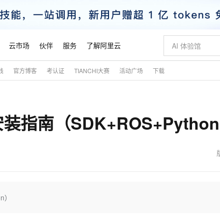
云市场
伙伴
服务
了解阿里云
践
官方博客
考认证
TIANCHI大赛
活动广场
下载
AI 特惠
数据与 API
成为产品伙伴
企业增值服务
最佳实践
价格计算器
AI 场景体
基础软件
产品伙伴合
阿里云认证
市场活动
配置报价
大模型
自助选配和估算价格
新方式
睿译宝，AI翻译排版一步到位
智启 AI 普惠权益
产品生态集成认证中心
企业支持计划
云上春晚
域名与网站
千问官方 MaaS 平台，为开发者和 Agent 而生，新用户赠送 1 亿 + tokens 额度
Qwen Aud
AI Coding
阿里云Maa
2026 阿里云
云服务器 E
为企业打
数据集
Windows
大模型认证
模型
NEW
NEW
415安装指南（SDK+ROS+Pytho
交付可用成果
值低价云产品抢先购
上传文档即自动完成翻译和格式还原
至高享 1亿+免费 tokens，加速 Al 应用落地
提供智能易用的域名与建站服务
智能编程，一键
安全可靠、
产品生态伙伴
专家技术服务
云上奥运之旅
弹性计算合作
阿里云中企出
手机三要素
宝塔 Linux
全部认证
价格优势
有专属领域专家
GLM-5.2：长任务时代开源旗舰模型
阿里云 OPC 创新助力计划
千问大模型
即刻拥有 DeepS
AI 电商营销
对象存储 O
大模型
产品生态伙伴工作台
企业增值服务台
云栖战略参考
云存储合作计
云栖大会
身份实名认证
CentOS
训练营
推动算力普惠，释放技术红利
最高返9万
多领域专家智能体,一键组建 AI 虚拟交付团队
快速构建应用程序和网站，即刻迈出上云第一步
至高百万元 Token 补贴，加速一人公司成长
多元化、高性能、安全可靠的大模型服务
真正可用的 1M 上下文,一次完成代码全链路开发
轻松解锁专属 Dee
从图文生成到
云上的中国
数据库合作计
活动全景
短信
Docker
图片和
站式影视创作平台
Hermes Agent，打造自进化智能体
Token Plan 模型订阅计划
数字证书管理服务（原SSL证书）
5 分钟轻松部署
AI 广告创作
无影云电脑
企业成长
NEW
信息公告
看见新力量
云网络合作计
OCR 文字识别
JAVA
证享300元代金券
可视化编排打通从文字构思到成片全链路闭环
全托管，含MySQL、PostgreSQL、SQL Server、MariaDB多引擎
自主进化，持久记忆，越用越聪明
Qwen3.8-Max 首发尝鲜，限时加量 10 倍，夜间低至2折
实现全站HTTPS，呈现可信的WEB访问
图文、视频一
随时随地安
魔搭 Mode
Kimi-K3
HappyHors
NEW
loud
服务实践
官网公告
金融模力时刻
Salesforce O
版
发票查验
全能环境
Claude Code + GStack 打造工程团队
千问办公，限时限量积分加倍
Qoder
低代码高效构
AI 建站
短信服务
on）
型
NEW
作计划
Kimi 最新旗舰模型，长程编程与推理利器
让文字生成流
计划
创新中心
魔搭 ModelSc
健康状态
理服务
让AI从“聊天伙伴”进化为能干活的“数字员工”
安装技能 GStack，拥有专属 AI 工程团队
你的AI工作搭子，覆盖日常办公高频场景
面向真实软件的智能体编程平台
0 代码专业建
客户案例
天气预报查询
操作系统
态合作计划