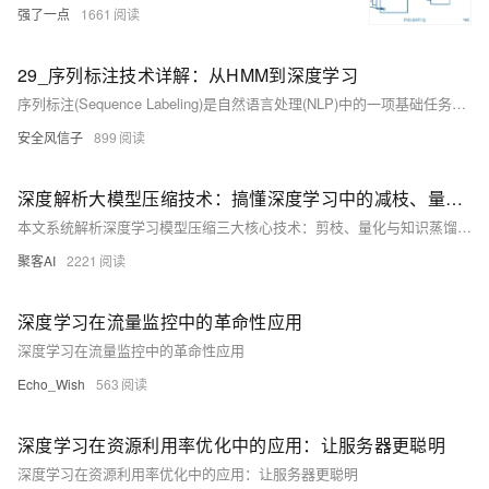
强了一点
1661
29_序列标注技术详解：从HMM到深度学习
序列标注(Sequence Labeling)是自然语言处理(NLP)中的一项基础任务，其目标是为序列中的每个元素分配一个标签。在NLP领域，序列标注技术广泛应用于分词、词性标注、命名实体识别、情感分析等任务。
安全风信子
899
深度解析大模型压缩技术：搞懂深度学习中的减枝、量化、知识蒸馏
本文系统解析深度学习模型压缩三大核心技术：剪枝、量化与知识蒸馏，详解如何实现模型缩小16倍、推理加速4倍。涵盖技术原理、工程实践与组合策略，助力AI模型高效部署至边缘设备。
聚客AI
2221
深度学习在流量监控中的革命性应用
深度学习在流量监控中的革命性应用
Echo_Wish
563
深度学习在资源利用率优化中的应用：让服务器更聪明
深度学习在资源利用率优化中的应用：让服务器更聪明