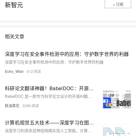
新智元
+ 订阅
相关文章
深度学习在安全事件检测中的应用：守护数字世界的利器
深度学习在安全事件检测中的应用：守护数字世界的利器
Echo_Wish
612
科研论文翻译神器！BabelDOC：开源AI工具让PDF论文秒变双语对照，公式图表全保留
BabelDOC 是一款专为科学论文设计的开源AI翻译工具，采用先进的无损解析技术和智能布局识别算法，能完美保留原文格式并生成双语对照翻译。
蚝油菜花
3286
计算机视觉五大技术——深度学习在图像处理中的应用
深度学习利用多层神经网络实现人工智能，计算机视觉是其重要应用之一。图像分类通过卷积神经网络（CNN）判断图片类别，如“猫”或“狗”。目标检测不仅识别物体，还确定其位置，R-CNN系列模型逐步优化检测速度与精度。语义分割对图像每个像素分类，FCN开创像素级分类范式，DeepLab等进一步提升细节表现。实例分割结合目标检测与语义分割，Mask R-CNN实现精准实例区分。关键点检测用于人体姿态估计、人脸特征识别等，OpenPose和HRNet等技术推动该领域发展。这些方法在效率与准确性上不断进步，广泛应用于实际场景。