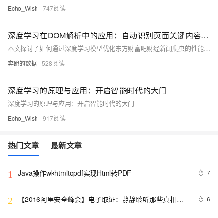
Echo_Wish
747
深度学习在DOM解析中的应用：自动识别页面关键内容区块
本文探讨了如何通过深度学习模型优化东方财富吧财经新闻爬虫的性能。针对网络请求、DOM解析与模型推理等瓶颈，采用代理复用、批量推理、多线程并发及模型量化等策略，将单页耗时从5秒优化至2秒，提升60%以上。代码示例涵盖代理配置、TFLite模型加载、批量预测及多线程抓取，确保高效稳定运行，为大规模数据采集提供参考。
奔跑的数据
528
深度学习的原理与应用：开启智能时代的大门
深度学习的原理与应用：开启智能时代的大门
Echo_Wish
917
热门文章
最新文章
Java操作wkhtmltopdf实现Html转PDF
7
1
【2016阿里安全峰会】电子取证：静静聆听那些真相
6
2
【附PDF下载】