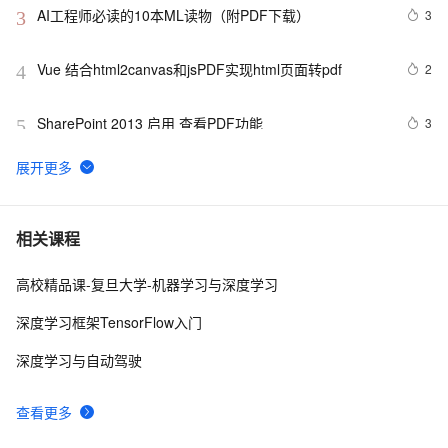
AI工程师必读的10本ML读物（附PDF下载）
3
3
Vue 结合html2canvas和jsPDF实现html页面转pdf 
2
4
SharePoint 2013 启用 查看PDF功能
3
5
csdn 《程序员》杂志2011年第4期.pdf 下载链接。
2
6
跟着Nature学作图：R语言ggplot2散点栅格化能够减小输
8
7
相关课程
出pdf的文件大小
高校精品课-复旦大学-机器学习与深度学习
使用CodeBuddy实现批量转换PPT、Excel、Word为PDF
2
8
文件工具
深度学习框架TensorFlow入门
卸载Adobe Reader！一款免费、好用、轻量的PDF阅读
3
9
深度学习与自动驾驶
器
Pechkin：html -> pdf 利器
7
10
查看更多