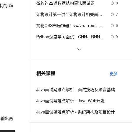
安全
我要投诉
e-1.1-I2V
Cosyvoice-V3-Flash
微软的22道数据结构算法面试题
8
PolarDB
上云场景组合购
Milvus 弹性伸缩功能新增节
制的
伴
(Markov) 和主题模型(T M)1
Co
漫剧创作，剧本、分镜、视频高效生成
100%兼容MySQL、PostgreSQL，兼容Oracle，支持集中和分布式
覆盖90%+业务场景，专享组合折扣价
点支持范围
畅自然，细节丰富
高表现力语音合成大模型，语音克隆听感自然
VPN
架构设计第一讲：架构设计相关面试
7
题汇总
ernetes 版 ACK
云聚AI 严选权益
AI 原生数据库服务发布
SSL 证书
揭秘CSS布局神器：vw/vh、rem、%
2V
Fun-ASR
6
，一键激活高效办公新体验
理容器应用的 K8s 服务
精选AI产品，从模型到应用全链提效
Agent 数据网关
与px大PK，掌握它们，让你的网页设
文戏情感细腻自然，动作戏激烈拳拳到肉，实现更强表演能力
支持中英文自由切换，具备更强的噪声鲁棒性
堡垒机
Python深度学习面试：CNN、RNN与
9
计秒变高大上，面试难题迎刃而解！
AI 用量加速计划
云原生数据库 PolarDB
Transformer详解
防火墙
、识别商机，让客服更高效、服务更出色。
新老同享，达量后返
Agentic Database 发布
【Spring Boot自动装配原理详解与常
7
见面试题】—— 每天一点小知识
主机安全
应用
10年Java面试总结：Java程序员面试
6
（下）
必备的面试技巧
千问办公
NEW
给面试官上一课：HTTPS是先进行
14
AI 应用及服务市场
相关课程
更多
的智能体编程平台
一站式AI生产力平台
TCP三次握手，再进行TLS四次握手
AI 应用
伶鹊
Java面试疑难点解析 - 面试技巧及语言基础
企业级人与Agent协作平台，接入和调度多个数字员工
智能客服平台，对话机器人、对话分析、智能外呼
大模型
Java面试疑难点解析 - Java Web开发
大模型服务平台百炼 - 全妙
自然语言处理
Java面试疑难点解析 - 系统架构及项目设计
应用创作平台
多模态内容创作工具，已接入 DeepSeek
数据标注
后输出两
机器学习