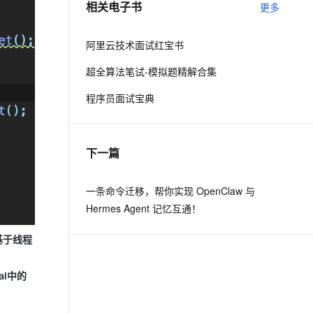
相关电子书
更多
息提取
与 AI 智能体进行实时音视频通话
阿里云技术面试红宝书
从文本、图片、视频中提取结构化的属性信息
构建支持视频理解的 AI 音视频实时通话应用
超全算法笔试-模拟题精解合集
t.diy 一步搞定创意建站
构建大模型应用的安全防护体系
通过自然语言交互简化开发流程,全栈开发支持
通过阿里云安全产品对 AI 应用进行安全防护
程序员面试宝典
下一篇
一条命令迁移，帮你实现 OpenClaw 与
Hermes Agent 记忆互通！
基于线程
al中的