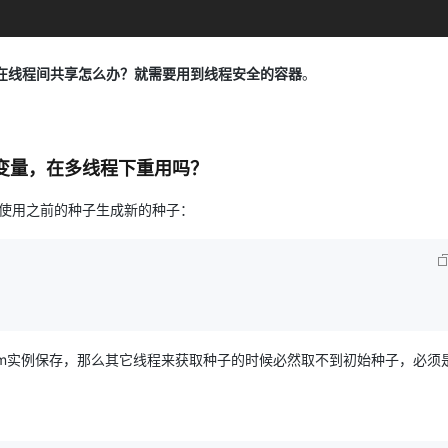
资源在线程间共享怎么办？就需要用到线程安全的容器
。
。
置到静态变量，在多线程下重用吗？
ed再使用之前的种子生成新的种子：
lRandom实例保存，那么其它线程来获取种子的时候必然取不到初始种子，必