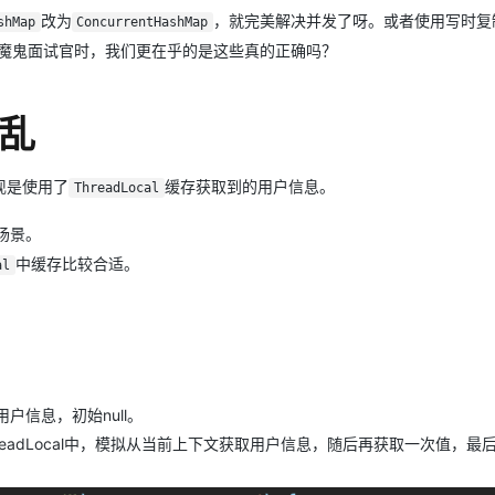
Deepseek-v4-pro
HappyHors
同享
万小智 AI 建站低至 15元/月
Qoder CN
AI 短剧/漫剧
云原生数据库 
快递物流查询
WordPress
改为
，就完美解决并发了呀。或者使用写时复
成为服务伙
shMap
ConcurrentHashMap
高校合作
点，立即开启云上创新
覆盖公网/内网、递归/权威、移动APP等全场景解析服务
送.CN域名，送备案服务码
基于千问大模型等，支持代码智能生成、研发智能问答
AI助力短剧
态智能体模型
旗舰 MoE 大模型，百万上下文与顶尖推理能力
图生视频，流
魔鬼面试官时，我们更在乎的是这些真的正确吗？
Ubuntu
服务生态伙伴
云工开物
企业应用
Works
Night Plan 支持 Qwen 3.8-Max
云原生大数据计算服务 MaxCompute
AI 办公
容器服务 Kub
NEW
GLM-5.2
Wan2.7-T
Red Hat
30+ 款产品免费体验
Data Agent 驱动的一站式 Data+AI 开发治理平台
夜间 5 折，Qwen/Meoo/TokenPlan 客户专享
面向分析的企业级SaaS模式云数据仓库
AI智能应用
提供一站式管
科研合作
错乱
视觉 Coding、空间感知、多模态思考等全面升级
1M上下文，专为长程任务能力而生
ERP
堂（旗舰版）
SUSE
智能客服
CRM
防护产品
2个月
自动承接线索
现是使用了
缓存获取到的用户信息。
ThreadLocal
建站小程序
OA 办公系统
AI 应用构建
大模型原生
场景。
力提升
财税管理
模板建站
Qoder
大模型服务平台百炼-应用模版
HOT
NEW
中缓存比较合适。
al
面向真实软件
个人版上线、团队版降价；千问3.8-Max首发发尝鲜
丰富多元化的应用模版和解决方案
400电话
定制建站
万有无界
大模型服务平台百炼-智能体
方案
广告营销
模板小程序
的模型效果
灵活可视化地构建企业级 Agent
定制小程序
秒悟
人工智能平台 PAI
APP 开发
用户信息，初始null。
云端极速 AI 
新一代 AI 视频生成模型，深度适配广告营销等场景
AI Native 的算法工程平台，一站式完成建模、训练、推理服务部署
hreadLocal中，模拟从当前上下文获取用户信息，随后再获取一次值，最
建站系统