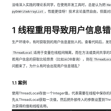
存储
天池大赛
Qwen3.7-Plus
云解析DNS
解决方案免费试用 新老
电子合同
没啥深入实践的理论系同学，在使用并发工具时，总是认为把
Ha
最高领取价值200元试用
能看、能想、能动手的多模
安全
网络与CDN
AI 算法大赛
，性能更佳呀！技术言论虽然自由，但面对
pyOnWriteArrayList
畅捷通
大数据开发治理平台 Data
AI 产品 免费试用
网络
安全
云开发大赛
Qwen3-VL-Plus
Tableau 订阅
1亿+ 大模型 tokens 和 
1 线程重用导致用户信息
可观测
入门学习赛
中间件
AI空中课堂在线直播课
云防火墙
140+云产品 免费试用
上云与迁云
云原生的云上边界网络安全
产品新客免费试用，最长1
数据库
生产环境中，有时获取到的用户信息是别人的。查看代码后，发
生态解决方案
大模型服务
企业出海
大模型ACA认证体验
大数据计算
适用于变量在线程间隔离，而在方法或类间共享的
ThreadLocal
助力企业全员 AI 认知与能
行业生态解决方案
千问AI平台-Token Plan
政企业务
若用户信息的获取比较昂贵（比如从DB查询），则在
ThreadLoc
媒体服务
开发者生态解决方案
问题来了，为什么有时会出现用户信息错乱？
企业服务与云通信
千问AI平台-模型体验
AI 开发和 AI 应用解决
在线体验全尺寸、多种模态
域名与网站
1.1 案例
Happy 系列大模型
终端用户计算
使用ThreadLocal存放一个Integer值，代表需要在线程中保存的
先从ThreadLocal获取一次值，然后把外部传入的参数设置到T
Serverless
次获得的值和线程名称。
开发工具