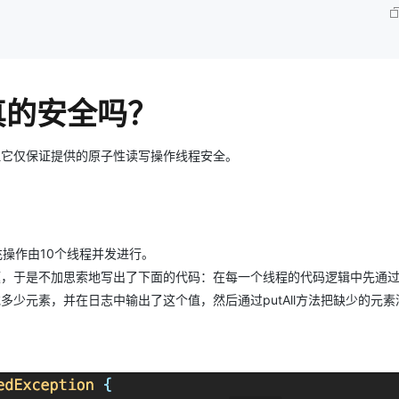
ap真的安全吗？
容器，但它仅保证提供的原子性读写操作线程安全。
充操作由10个线程并发进行。
安全问题，于是不加思索地写出了下面的代码：在每一个线程的代码逻辑中先通过s
要补充多少元素，并在日志中输出了这个值，然后通过putAll方法把缺少的元
。