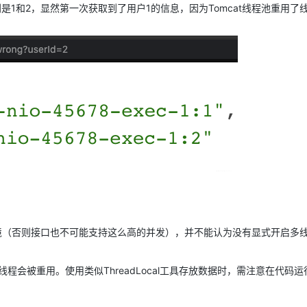
是1和2，显然第一次获取到了用户1的信息，因为Tomcat线程池重用了
环境（否则接口也不可能支持这么高的并发），并不能认为没有显式开启多
程会被重用。使用类似ThreadLocal工具存放数据时，需注意在代码运