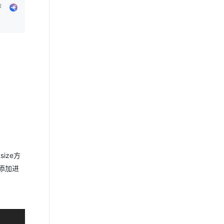
ize方
素添加进