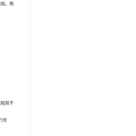
线程。两
线程就不
行完