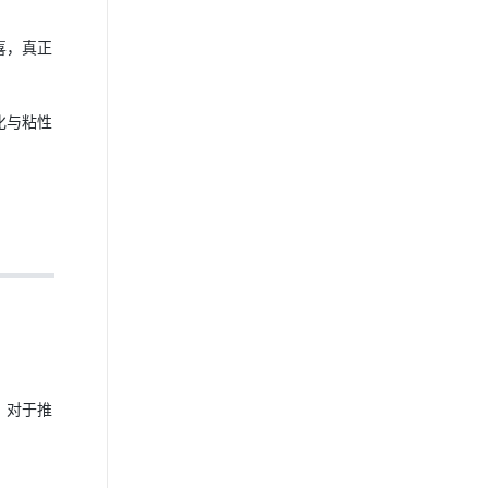
喜，真正
化与粘性
，对于推