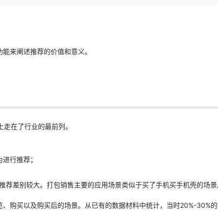
Deepseek-v4-pro
HappyHors
同享
万小智 AI 建站低至 15元/月
Qoder CN
AI 短剧/漫剧
云原生数据库 
快递物流查询
WordPress
成为服务伙
高校合作
点，立即开启云上创新
覆盖公网/内网、递归/权威、移动APP等全场景解析服务
送.CN域名，送备案服务码
基于千问大模型等，支持代码智能生成、研发智能问答
AI助力短剧
态智能体模型
旗舰 MoE 大模型，百万上下文与顶尖推理能力
图生视频，流
Ubuntu
服务生态伙伴
云工开物
企业应用
Works
Night Plan 支持 Qwen 3.8-Max
云原生大数据计算服务 MaxCompute
AI 办公
容器服务 Kub
NEW
GLM-5.2
Wan2.7-T
Red Hat
30+ 款产品免费体验
Data Agent 驱动的一站式 Data+AI 开发治理平台
夜间 5 折，Qwen/Meoo/TokenPlan 客户专享
面向分析的企业级SaaS模式云数据仓库
AI智能应用
提供一站式管
科研合作
功能来阐述推荐的价值和意义。
视觉 Coding、空间感知、多模态思考等全面升级
1M上下文，专为长程任务能力而生
ERP
堂（旗舰版）
SUSE
智能客服
CRM
防护产品
2个月
自动承接线索
建站小程序
OA 办公系统
AI 应用构建
大模型原生
力提升
财税管理
模板建站
Qoder
大模型服务平台百炼-应用模版
HOT
NEW
面向真实软件
个人版上线、团队版降价；千问3.8-Max首发发尝鲜
丰富多元化的应用模版和解决方案
用上走在了行业的最前列。
400电话
定制建站
万有无界
大模型服务平台百炼-智能体
方案
广告营销
模板小程序
的模型效果
灵活可视化地构建企业级 Agent
为进行推荐；
定制小程序
秒悟
人工智能平台 PAI
APP 开发
关推荐差别较大。打包销售主要的应用场景类似于买了手机买手机壳的场景
云端极速 AI 
新一代 AI 视频生成模型，深度适配广告营销等场景
AI Native 的算法工程平台，一站式完成建模、训练、推理服务部署
建站系统
、购买以及购买后的场景。从已有的数据材料中统计，当时20%-30%