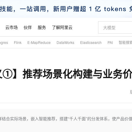
云市场
伙伴
服务
了解阿里云
ogres
Flink
E-MapReduce
DataWorks
Elasticsearch
PAI
智能搜
AI 特惠
数据与 API
成为产品伙伴
企业增值服务
最佳实践
价格计算器
AI 场景体
基础软件
产品伙伴合
阿里云认证
市场活动
配置报价
大模型
自助选配和估算价格
新方式
睿译宝，AI翻译排版一步到位
智启 AI 普惠权益
产品生态集成认证中心
企业支持计划
云上春晚
域名与网站
千问官方 MaaS 平台，为开发者和 Agent 而生，新用户赠送 1 亿 + tokens 额度
Qwen Aud
AI Coding
阿里云Maa
2026 阿里云
云服务器 E
为企业打
数据集
Windows
大模型认证
模型
NEW
NEW
义①】推荐场景化构建与业务
交付可用成果
值低价云产品抢先购
上传文档即自动完成翻译和格式还原
至高享 1亿+免费 tokens，加速 Al 应用落地
提供智能易用的域名与建站服务
智能编程，一键
安全可靠、
产品生态伙伴
专家技术服务
云上奥运之旅
弹性计算合作
阿里云中企出
手机三要素
宝塔 Linux
全部认证
价格优势
有专属领域专家
GLM-5.2：长任务时代开源旗舰模型
阿里云 OPC 创新助力计划
千问大模型
即刻拥有 DeepS
AI 电商营销
对象存储 O
大模型
产品生态伙伴工作台
企业增值服务台
云栖战略参考
云存储合作计
云栖大会
身份实名认证
CentOS
训练营
推动算力普惠，释放技术红利
最高返9万
多领域专家智能体,一键组建 AI 虚拟交付团队
快速构建应用程序和网站，即刻迈出上云第一步
至高百万元 Token 补贴，加速一人公司成长
多元化、高性能、安全可靠的大模型服务
真正可用的 1M 上下文,一次完成代码全链路开发
轻松解锁专属 Dee
从图文生成到
云上的中国
数据库合作计
活动全景
短信
Docker
图片和
站式影视创作平台
Hermes Agent，打造自进化智能体
Token Plan 模型订阅计划
数字证书管理服务（原SSL证书）
5 分钟轻松部署
AI 广告创作
无影云电脑
企业成长
NEW
信息公告
看见新力量
云网络合作计
OCR 文字识别
JAVA
证享300元代金券
可视化编排打通从文字构思到成片全链路闭环
全托管，含MySQL、PostgreSQL、SQL Server、MariaDB多引擎
自主进化，持久记忆，越用越聪明
Qwen3.8-Max 首发尝鲜，限时加量 10 倍，夜间低至2折
实现全站HTTPS，呈现可信的WEB访问
图文、视频一
随时随地安
魔搭 Mode
Kimi-K3
HappyHors
NEW
loud
服务实践
官网公告
金融模力时刻
Salesforce O
版
发票查验
全能环境
Claude Code + GStack 打造工程团队
千问办公，限时限量积分加倍
Qoder
低代码高效构
AI 建站
短信服务
结合实际场景，嵌入智能推荐，搭建“千人千面”的分发体系，使产品价
型
NEW
作计划
Kimi 最新旗舰模型，长程编程与推理利器
让文字生成流
计划
创新中心
魔搭 ModelSc
健康状态
理服务
让AI从“聊天伙伴”进化为能干活的“数字员工”
安装技能 GStack，拥有专属 AI 工程团队
你的AI工作搭子，覆盖日常办公高频场景
面向真实软件的智能体编程平台
0 代码专业建
客户案例
天气预报查询
操作系统
态合作计划