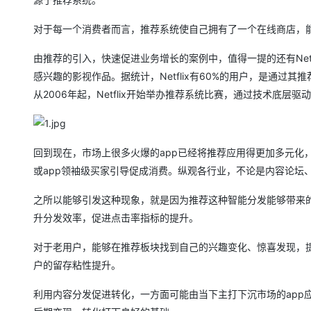
大模型解决方案
迁移与运维管理
对于每一个消费者而言，推荐系统使自己拥有了一个在线商店，
快速部署 Dify，高效搭建 
专有云
由推荐的引入，快速促进业务增长的案例中，值得一提的还有Netfl
感兴趣的影视作品。据统计，Netflix有60%的用户，是通
10 分钟在聊天系统中增加
从2006年起，Netflix开始举办推荐系统比赛，通过技术底
回到现在，市场上很多火爆的app已经将推荐应用得更加多元化
或app领袖级买家引导促成消费。纵观各行业，不论是内容论坛
之所以能够引发这种现象，就是因为推荐这种智能分发能够带来
升分发效率，促进点击率指标的提升。
对于老用户，能够在推荐板块找到自己的兴趣变化、惊喜发现，提
户的留存粘性提升。
利用内容分发促进转化，一方面可能由当下主打下沉市场的app