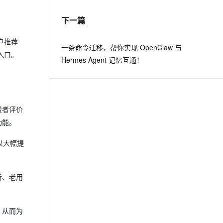
下一篇
息提取
与 AI 智能体进行实时音视频通话
从文本、图片、视频中提取结构化的属性信息
构建支持视频理解的 AI 音视频实时通话应用
户推荐
一条命令迁移，帮你实现 OpenClaw 与
入口。
t.diy 一步搞定创意建站
构建大模型应用的安全防护体系
Hermes Agent 记忆互通！
通过自然语言交互简化开发流程,全栈开发支持
通过阿里云安全产品对 AI 应用进行安全防护
费者评价
功能。
以大幅提
新、老用
，从而为