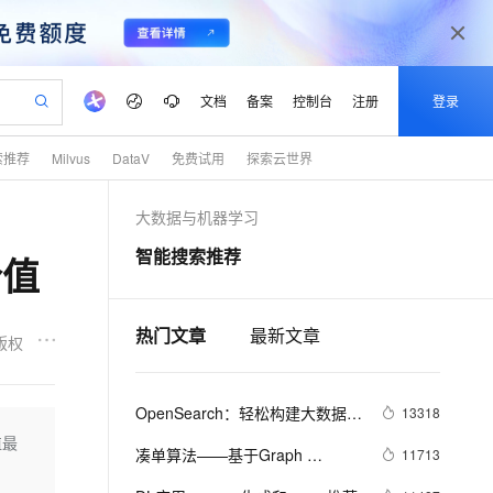
文档
备案
控制台
注册
登录
索推荐
Milvus
DataV
免费试用
探索云世界
验
作计划
器
AI 活动
专业服务
服务伙伴合作计划
开发者社区
加入我们
产品动态
服务平台百炼
阿里云 OPC 创新助力计划
大数据与机器学习
一站式生成采购清单，支持单品或批量购买
io：打造专属 AI 语音助手
S产品伙伴计划（繁花）
峰会
CS
造的大模型服务与应用开发平台
一句话生成原生可编辑精美 PPT 文稿
AI 生产力先锋
Al MaaS 服务伙伴赋能合作
域名
博文
Careers
至高可申请百万元
Qwen3.8-Max 模型上线
智能搜索推荐
价值
开启高性价比 AI 编程新体验
弹性可伸缩的云计算服务
Qwen-Audio-3.0-Realtime 端到端实时语音角色扮演
输入一句话想法, 轻松生成专业的 PPT
先锋实践拓展 AI 生产力的边界
Token 补贴，五大权
计划
海大会
伙伴信用分合作计划
商标
问答
社会招聘
益加速 OPC 成功
eek-V4-Pro
SS
一键部署幻兽帕鲁游戏服务器
飞天发布时刻
HOT
Open Search 向量检索版支
划
备案
电子书
校园招聘
pSeek-V4-Pro
视频创作，一键激活电商全链路生产力
稳定、安全、高性价比、高性能的云存储服务
一键购买专属联机服务器，轻松开启游戏
所见，即是所愿
持视频检索 Pipeline 功能
热门文章
最新文章
更多支持
版权
划
公司注册
镜像站
视频生成
语音识别与合成
专属 QwenPaw
漫剧工坊：一站式动画创作平台
AI 实训营
HOT
应用身份服务 (IDaaS)
合作伙伴培训与认证
划
上云迁移
站生成，高效打造优质广告素材
全接入的云上超级电脑
从聊天伙伴进化为能主动干活的本地数字员工
快速生产连贯的高质量长漫剧
从基础到进阶，Agent 创客手把手教你
OpenClaw 管理能力上线
OpenSearch：轻松构建大数据搜
lScope
13318
我要反馈
e-1.1-T2V
Qwen3-TTS-Flash
查询合作伙伴
n Alibaba Cloud ISV 合作
代维服务
索服务
建企业门户网站
10 分钟搭建微信、支付宝小程序
值最
MaxCompute MaxFrame 提
畅细腻的高质量视频
离线语音合成大模型，多语言方言自适应，低延迟高稳定
凑单算法——基于Graph 
11713
创新加速
ope
登录合作伙伴管理后台
我要建议
站，无忧落地极速上线
以可视化方式快速构建移动和 PC 门户网站
国内短信简单易用，安全可靠，秒级触达，全球覆盖200+国家和地区。
高效部署网站，快速应用到小程序
供自动弹性内存功能
Embedding的bundle mining