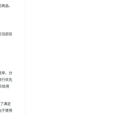
的商品、
和当前驻
选举、分
进行优先
示给用
为了满足
向于使用