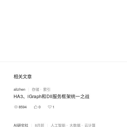
相关文章
alizhen
|
存储
索引
HA3、iGraph和DII服务框架统一之战
8594
0
1
AI研究社
|
8月前
|
人工智能
大数据
云计算