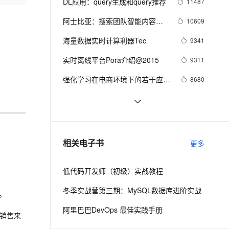
安全
DL应用：query生成和query推荐
11487
我要投诉
e-1.1-I2V
Cosyvoice-V3-Flash
PolarDB
上云场景组合购
Milvus 弹性伸缩功能新增节
伴
漫剧创作，剧本、分镜、视频高效生成
100%兼容MySQL、PostgreSQL，兼容Oracle，支持集中和分布式
覆盖90%+业务场景，专享组合折扣价
点支持范围
畅自然，细节丰富
高表现力语音合成大模型，语音克隆听感自然
阿士比亚：搜索团队智能内容生
10609
VPN
成实践
ernetes 版 ACK
云聚AI 严选权益
海量数据实时计算利器Tec
AI 原生数据库服务发布
9341
SSL 证书
2V
Fun-ASR
，一键激活高效办公新体验
理容器应用的 K8s 服务
精选AI产品，从模型到应用全链提效
Agent 数据网关
文戏情感细腻自然，动作戏激烈拳拳到肉，实现更强表演能力
支持中英文自由切换，具备更强的噪声鲁棒性
实时离线平台Pora介绍@2015
堡垒机
9311
AI 用量加速计划
云原生数据库 PolarDB
防火墙
强化学习在电商环境下的若干应用
8680
、识别商机，让客服更高效、服务更出色。
新老同享，达量后返
Agentic Database 发布
与研究
主机安全
应用
基于DNN+GBDT的Query类目预测
8605
融合模型
DCN(Deep & Cross Network)模型
8209
千问办公
NEW
AI 应用及服务市场
在手淘分类地图CTR预估上的应用
的智能体编程平台
一站式AI生产力平台
iGraph 2015双促复盘总结
8038
相关电子书
更多
AI 应用
伶鹊
企业级人与Agent协作平台，接入和调度多个数字员工
智能客服平台，对话机器人、对话分析、智能外呼
大模型
低代码开发师（初级）实战教程
大模型服务平台百炼 - 全妙
自然语言处理
冬季实战营第三期：MySQL数据库进阶实战
。
应用创作平台
多模态内容创作工具，已接入 DeepSeek
数据标注
阿里巴巴DevOps 最佳实践手册
的销售来
机器学习