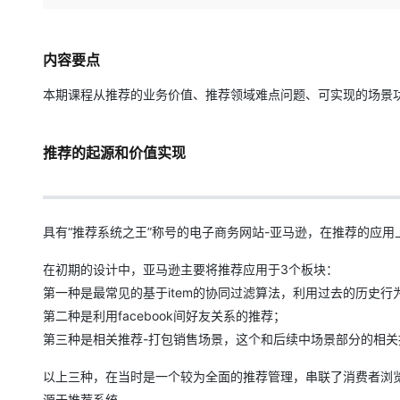
存储
天池大赛
Qwen3.7-Plus
云解析DNS
解决方案免费试用 新老
电子合同
最高领取价值200元试用
能看、能想、能动手的多模
安全
网络与CDN
AI 算法大赛
畅捷通
内容要点
大数据开发治理平台 Data
AI 产品 免费试用
网络
安全
云开发大赛
Qwen3-VL-Plus
Tableau 订阅
1亿+ 大模型 tokens 和 
本期课程从推荐的业务价值、推荐领域难点问题、可实现的场景
可观测
入门学习赛
中间件
AI空中课堂在线直播课
云防火墙
140+云产品 免费试用
上云与迁云
云原生的云上边界网络安全
产品新客免费试用，最长1
数据库
推荐的起源和价值实现
生态解决方案
大模型服务
企业出海
大模型ACA认证体验
大数据计算
助力企业全员 AI 认知与能
行业生态解决方案
千问AI平台-Token Plan
政企业务
媒体服务
具有“推荐系统之王”称号的电子商务网站-亚马逊，在推荐的应
开发者生态解决方案
企业服务与云通信
千问AI平台-模型体验
AI 开发和 AI 应用解决
在初期的设计中，亚马逊主要将推荐应用于3个板块：
在线体验全尺寸、多种模态
域名与网站
第一种是最常见的基于item的协同过滤算法，利用过去的历史行
第二种是利用facebook间好友关系的推荐；
Happy 系列大模型
终端用户计算
第三种是相关推荐-打包销售场景，这个和后续中场景部分的相
Serverless
以上三种，在当时是一个较为全面的推荐管理，串联了消费者浏览
开发工具
源于推荐系统。