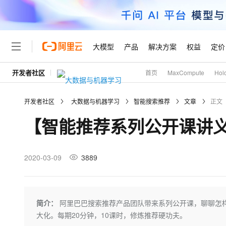
大模型
产品
解决方案
权益
定价
开发者社区
首页
MaxCompute
Hol
大模型
产品
解决方案
权益
定价
云市场
伙伴
服务
了解阿里云
精选产品
精选解决方案
普惠上云
产品定价
精选商城
成为销售伙伴
售前咨询
为什么选择阿里云
千问AI平台
开发者社区
大数据与机器学习
智能搜索推荐
文章
正文
了解云产品的定价详情
大模型服务平台百炼
千问办公，解锁你的工作
普惠上云 官方力荐
分销伙伴
在线服务
网站建设
什么是云计算
大
【智能推荐系列公开课讲
大模型服务与应用平台
企业级Agent产品，直接
云服务器38元/年起，超
咨询伙伴
多端小程序
技术领先
云上成本管理
售后服务
轻量应用服务器
Agency Agents：拥
官方推荐返现计划
大模型
精选产品
精选解决方案
Salesforce 国际版订阅
稳定可靠
管理和优化成本
推荐新用户得奖励，单订单
销售伙伴合作计划
2020-03-09
3889
自助服务
友盟天域
安全合规
人工智能与机器学习
AI
文本生成
云数据库 RDS
HappyHorse 打造一
云工开物
无影生态合作计划
在线服务
观测云
分析师报告
高校专属算力普惠，学生认
计算
互联网应用开发
Qwen3.8-Max
HOT
Salesforce On Alibaba C
工单服务
Tuya 物联网平台阿里云
研究报告与白皮书
人工智能平台 PAI
快速拥有专属 OpenClaw
简介：
阿里巴巴搜索推荐产品团队带来系列公开课，聊聊怎样
大模
Consulting Partner 合
大数据
容器
智能体时代全能旗舰模型
免费试用
短信专区
一站式AI开发、训练和推
大化。每期20分钟，10课时，修炼推荐硬功夫。
蓝凌 OA
AI 大模型销售与服务生
现代化应用