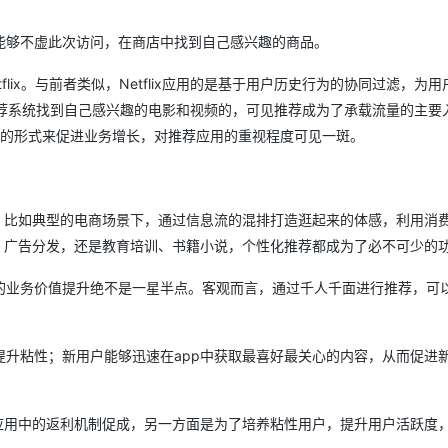
能够不虚此次访问，在商店中找到自己感兴趣的商品。
AI 应用
10分钟微调：让0.6B模型媲美235B模
多模态数据信
型
依托云原生高可用架构,实现Dify私有化部署
ix。与前者类似，Netflix应用的是基于用户历史行为的协同过滤，为用
用1%尺寸在特定领域达到大模型90%以上效果
过其推荐系统找到自己感兴趣的电影和视频的，可见推荐成为了承载流量的主要
一个 AI 助手
超强辅助，Bol
即刻拥有 DeepSeek-R1 满血版
层驱动的形式来促进业务增长，对推荐应用的重视程度可见一斑。
在企业官网、通讯软件中为客户提供 AI 客服
多种方案随心选，轻松解锁专属 DeepSeek
，比如典型的电商场景下，通过信息流的混排打造逛起来的体感，利用消
、广告分发，还是教育培训、书籍小说，个性化推荐都成为了必不可少的
的业务价值提升绝不是一星半点。客观而言，通过千人千面进行推荐，可
升粘性；新用户能够迅速在app中获取最喜好最关心的内容，从而促进
应用中的返利机制促成，另一方面是为了培养粘性用户，提升用户活跃度