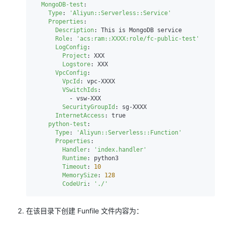
MongoDB-test
:

Type
: 
'Aliyun::Serverless::Service'
Properties
:

Description
: This is MongoDB service

Role
: 
'acs:ram::XXXX:role/fc-public-test'
LogConfig
:

Project
: XXX

Logstore
: XXX

VpcConfig
:

VpcId
: vpc-XXXX

VSwitchIds
:

          - vsw-XXX

SecurityGroupId
: sg-XXXX

InternetAccess
: true

python-test
:

Type
: 
'Aliyun::Serverless::Function'
Properties
:

Handler
: 
'index.handler'
Runtime
: python3

Timeout
: 
10
MemorySize
: 
128
CodeUri
: 
'./'
在该目录下创建 Funfile 文件内容为：