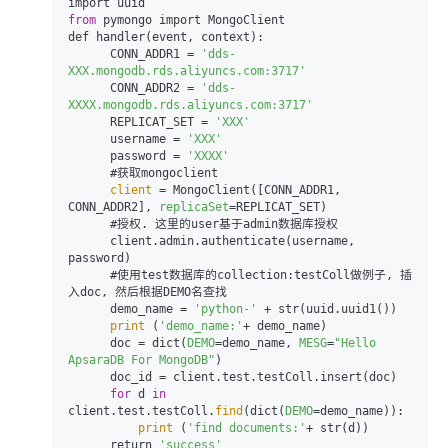
from
 pymongo import MongoClient

def handler(event, context):

      CONN_ADDR1 = 
'dds-
XXX.mongodb.rds.aliyuncs.com:3717'
      CONN_ADDR2 = 
'dds-
XXXX.mongodb.rds.aliyuncs.com:3717'
      REPLICAT_SET = 
'XXX'
      username = 
'XXX'
      password = 
'XXXX'
      #获取mongoclient

 client 
= MongoClient([CONN_ADDR1, 
CONN_ADDR2], 
replicaSet
=REPLICAT_SET)

      #授权. 这里的user基于admin数据库授权

      client.admin.authenticate(username, 
password)

      #使用test数据库的collection:testColl做例子, 插
入doc, 然后根据DEMO名查找

      demo_name = 
'python-'
 + str(uuid.uuid1())

print
 (
'demo_name:'
+ demo_name)

      doc = dict(
DEMO
=demo_name, 
MESG
=
"Hello 
ApsaraDB For MongoDB"
)

      doc_id = client.test.testColl.insert(doc)

for
 d 
in
client.test.testColl.
find
(dict(
DEMO
=demo_name)):

print
 (
'find documents:'
+ str(d))

      return 
'success'