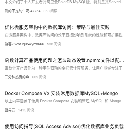
本文介绍了个人开发者对阿里云PolarDB MySQL版，特别是其Serverless特性的详细评测体验。评测涵盖了产品初体验、性能观测、Serverless特性深度评测及成本效益分析等方面。尽管试用过程中遇到一些小问题，但总体而言，PolarDB MySQL版表现出色，提供了高性能、高可用性和灵活的资源管理，是个人开发者和企业用户的优秀选择。
爱的不是纯牛奶-47754
363
优化微服务架构中的数据库访问：策略与最佳实践
在微服务架构中，数据库访问的效率直接影响到系统的性能和可扩展性。本文探讨了优化微服务架构中数据库访问的策略与最佳实践，包括数据分片、缓存策略、异步处理和服务间通信优化。通过具体的技术方案和实例分析，提供了一系列实用的建议，以帮助开发团队提升微服务系统的响应速度和稳定性。
游客762btuqu5wybw666
538
函数计算产品使用问题之怎么动态设置.npmrc文件以配置私有仓库访问
函数计算产品作为一种事件驱动的全托管计算服务，让用户能够专注于业务逻辑的编写，而无需关心底层服务器的管理与运维。你可以有效地利用函数计算产品来支撑各类应用场景，从简单的数据处理到复杂的业务逻辑，实现快速、高效、低成本的云上部署与运维。以下是一些关于使用函数计算产品的合集和要点，帮助你更好地理解和应用这一服务。
三分钟热度的鱼
609
Docker Compose V2 安装常用数据库MySQL+Mongo
以上内容涵盖了使用 Docker Compose 安装和管理 MySQL 和 MongoDB 的详细步骤，希望对您有所帮助。
蓝易云
1415
使用访问指导(SQL Access Advisor)优化数据库业务负载