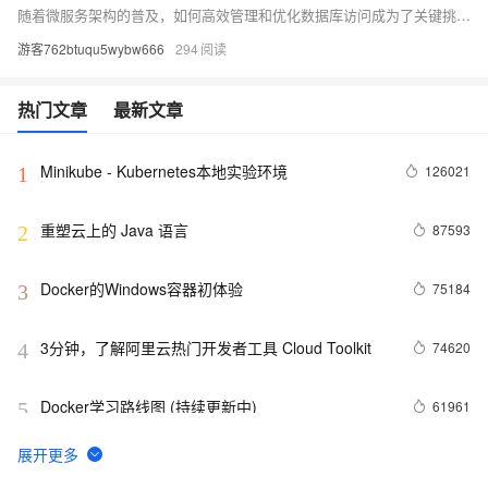
随着微服务架构的普及，如何高效管理和优化数据库访问成为了关键挑战。本文探讨了在微服务环境中优化数据库访问的策略，包括数据库分片、缓存机制、异步处理等技术手段。通过深入分析实际案例和最佳实践，本文旨在为开发者提供实际可行的解决方案，以提升系统性能和可扩展性。
游客762btuqu5wybw666
294
热门文章
最新文章
Minikube - Kubernetes本地实验环境
126021
1
重塑云上的 Java 语言
87593
2
Docker的Windows容器初体验
75184
3
3分钟，了解阿里云热门开发者工具 Cloud Toolkit
74620
4
Docker学习路线图 (持续更新中)
61961
5
当 Kubernetes 遇到阿里云
52017
6