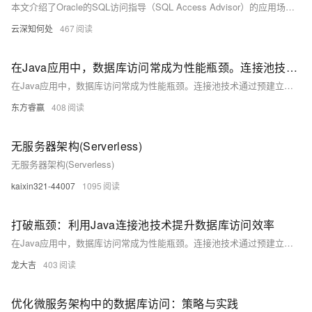
本文介绍了Oracle的SQL访问指导（SQL Access Advisor）的应用场景及其使用方法。访问指导通过分析给定的工作负载，提供索引、物化视图和分区等方面的优化建议，帮助DBA提升数据库性能。具体步骤包括创建访问指导任务、创建工作负载、连接工作负载至访问指导、设置任务参数、运行访问指导、查看和应用优化建议。访问指导不仅针对单条SQL语句，还能综合考虑多条SQL语句的优化效果，为DBA提供全面的决策支持。
云深知何处
467
在Java应用中，数据库访问常成为性能瓶颈。连接池技术通过预建立并复用数据库连接，有效减少连接开销，提升访问效率
在Java应用中，数据库访问常成为性能瓶颈。连接池技术通过预建立并复用数据库连接，有效减少连接开销，提升访问效率。本文介绍了连接池的工作原理、优势及实现方法，并提供了HikariCP的示例代码。
东方睿赢
408
无服务器架构(Serverless)
无服务器架构(Serverless)
kaixin321-44007
1095
打破瓶颈：利用Java连接池技术提升数据库访问效率
在Java应用中，数据库访问常成为性能瓶颈。连接池技术通过预建立并复用数据库连接，避免了频繁的连接建立和断开，显著提升了数据库访问效率。常见的连接池库包括HikariCP、C3P0和DBCP，它们提供了丰富的配置选项和强大的功能，帮助优化应用性能。
龙大吉
403
优化微服务架构中的数据库访问：策略与实践