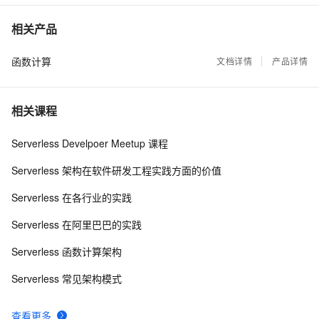
基于Docker容器的，Jenkins、GitLab构建持续集成
48079
7
相关产品
CI
函数计算
谈谈 Docker Volume 之权限管理（一）
文档详情
产品详情
43497
8
使用阿里云容器服务Jenkins 2.0实现持续集成之
37074
9
相关课程
Pipeline篇(updated on 2016.12.23)
理解Docker容器的进程管理
31992
10
Serverless Develpoer Meetup 课程
Serverless 架构在软件研发工程实践方面的价值
Serverless 在各行业的实践
Serverless 在阿里巴巴的实践
Serverless 函数计算架构
Serverless 常见架构模式
查看更多