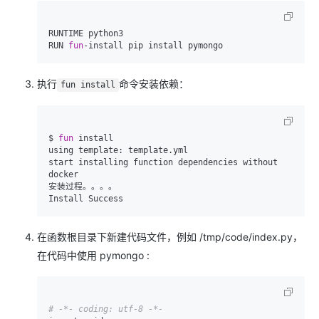
RUNTIME python3

RUN 
fun
-install pip install pymongo
执行
命令安装依赖：
fun install
$ 
fun
 install
using template: template.yml

start installing function dependencies without 
docker

安装过程。。。。

在函数根目录下新建代码文件，例如 /tmp/code/index.py，
在代码中使用 pymongo :
# -*- coding: utf-8 -*-