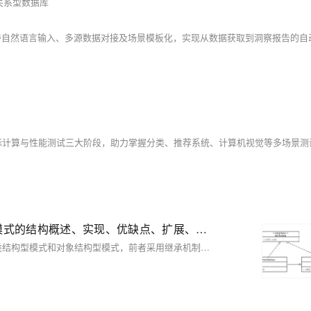
关系型数据库
【23种设计模式·全精解析 | 创建型模式篇】5种创建型模式的结构概述、实现、优缺点、扩展、使用场景、源码解析
结构型模式描述如何将类或对象按某种布局组成更大的结构。它分为类结构型模式和对象结构型模式，前者采用继承机制来组织接口和类，后者釆用组合或聚合来组合对象。由于组合关系或聚合关系比继承关系耦合度低，满足“合成复用原则”，所以对象结构型模式比类结构型模式具有更大的灵活性。 结构型模式分为以下 7 种： • 代理模式 • 适配器模式 • 装饰者模式 • 桥接模式 • 外观模式 • 组合模式 • 享元模式