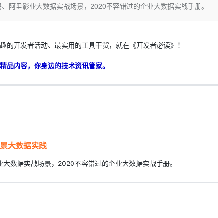
Deepseek-v4-pro
HappyHors
妈、阿里影业大数据实战场景，2020不容错过的企业大数据实战手册。
同享
万小智 AI 建站低至 15元/月
Qoder CN
AI 短剧/漫剧
云原生数据库 
快递物流查询
WordPress
成为服务伙
高校合作
点，立即开启云上创新
覆盖公网/内网、递归/权威、移动APP等全场景解析服务
送.CN域名，送备案服务码
基于千问大模型等，支持代码智能生成、研发智能问答
AI助力短剧
态智能体模型
旗舰 MoE 大模型，百万上下文与顶尖推理能力
图生视频，流
Ubuntu
服务生态伙伴
云工开物
企业应用
Works
Night Plan 支持 Qwen 3.8-Max
云原生大数据计算服务 MaxCompute
AI 办公
容器服务 Kub
NEW
GLM-5.2
Wan2.7-T
Red Hat
趣的开发者活动、最实用的工具干货，就在《开发者必读》！
30+ 款产品免费体验
Data Agent 驱动的一站式 Data+AI 开发治理平台
夜间 5 折，Qwen/Meoo/TokenPlan 客户专享
面向分析的企业级SaaS模式云数据仓库
AI智能应用
提供一站式管
科研合作
视觉 Coding、空间感知、多模态思考等全面升级
1M上下文，专为长程任务能力而生
ERP
堂（旗舰版）
SUSE
精品内容，你身边的技术资讯管家。
智能客服
CRM
防护产品
2个月
自动承接线索
建站小程序
OA 办公系统
AI 应用构建
大模型原生
力提升
财税管理
模板建站
Qoder
大模型服务平台百炼-应用模版
HOT
NEW
面向真实软件
个人版上线、团队版降价；千问3.8-Max首发发尝鲜
丰富多元化的应用模版和解决方案
400电话
定制建站
万有无界
大模型服务平台百炼-智能体
方案
广告营销
模板小程序
场景大数据实践
的模型效果
灵活可视化地构建企业级 Agent
定制小程序
业大数据实战场景，2020不容错过的企业大数据实战手册。
秒悟
人工智能平台 PAI
APP 开发
云端极速 AI 
新一代 AI 视频生成模型，深度适配广告营销等场景
AI Native 的算法工程平台，一站式完成建模、训练、推理服务部署
建站系统