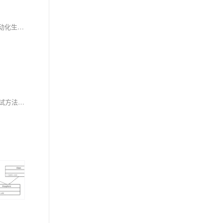
ADB Analytic Agent助力广告营销智能化，融合异动与归因分析，支持自然语言输入、多源数据对接及场景模板化，实现从数据获取到洞察报告的自动化生成，提升分析效率与精度，推动数据驱动决策。
本文深入解析AI测试的核心技能与学习路径，涵盖业务理解、模型指标计算与性能测试三大阶段，助力掌握分类、推荐系统、计算机视觉等多场景测试方法，提升AI产品质量保障能力。