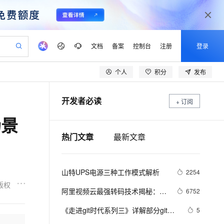
文档
备案
控制台
注册
登录
个人
积分
发布
验
作计划
器
AI 活动
专业服务
服务伙伴合作计划
开发者社区
加入我们
产品动态
服务平台百炼
阿里云 OPC 创新助力计划
开发者必读
一站式生成采购清单，支持单品或批量购买
+ 订阅
可编辑精美 PPT 文稿
S产品伙伴计划（繁花）
峰会
CS
造的大模型服务与应用开发平台
Agency Agents：拥有专属领域专家
AI 生产力先锋
Al MaaS 服务伙伴赋能合作
域名
博文
Careers
至高可申请百万元
Qwen3.8-Max 模型上线
场景
 轻松生成专业的 PPT
开启高性价比 AI 编程新体验
弹性可伸缩的云计算服务
先锋实践拓展 AI 生产力的边界
多领域专家智能体,一键组建 AI 虚拟交付团队
Token 补贴，五大权
计划
海大会
伙伴信用分合作计划
商标
问答
社会招聘
热门文章
最新文章
益加速 OPC 成功
帕鲁游戏服务器
SS
HappyHorse 打造一站式影视创作平台
飞天发布时刻
HOT
Open Search 向量检索版支
划
备案
电子书
校园招聘
联机服务器，轻松开启游戏
视频创作，一键激活电商全链路生产力
稳定、安全、高性价比、高性能的云存储服务
所见，即是所愿
持视频检索 Pipeline 功能
可视化编排打通从文字构思到成片全链路闭环
更多支持
划
公司注册
镜像站
视频生成
语音识别与合成
 智能体与工作流应用
漫剧工坊：一站式动画创作平台
AI 实训营
应用身份服务 (IDaaS)
山特UPS电源三种工作模式解析
2254
合作伙伴培训与认证
划
上云迁移
站生成，高效打造优质广告素材
全接入的云上超级电脑
通过阿里云百炼高效搭建AI应用,助力高效开发
快速生产连贯的高质量长漫剧
从基础到进阶，Agent 创客手把手教你
OpenClaw 管理能力上线
版权
lScope
我要反馈
e-1.1-T2V
Qwen3-TTS-Flash
阿里视频云最强转码技术揭秘：窄
6752
查询合作伙伴
n Alibaba Cloud ISV 合作
代维服务
建企业门户网站
10 分钟搭建微信、支付宝小程序
MaxCompute MaxFrame 提
带高清原理解析+用户接入指南
畅细腻的高质量视频
离线语音合成大模型，多语言方言自适应，低延迟高稳定
创新加速
ope
《走进git时代系列三》详解部分git思
登录合作伙伴管理后台
我要建议
5
站，无忧落地极速上线
以可视化方式快速构建移动和 PC 门户网站
国内短信简单易用，安全可靠，秒级触达，全球覆盖200+国家和地区。
高效部署网站，快速应用到小程序
供自动弹性内存功能
想及SVN/GIT命令对比解析