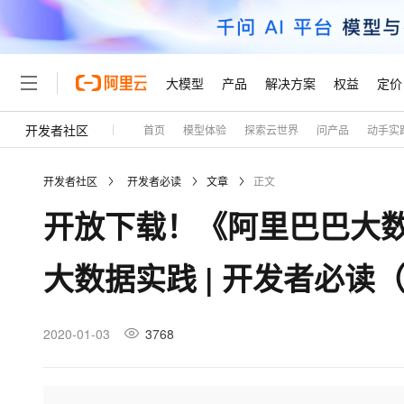
大模型
产品
解决方案
权益
定价
开发者社区
首页
模型体验
探索云世界
问产品
动手实
大模型
产品
解决方案
权益
定价
云市场
伙伴
服务
了解阿里云
精选产品
精选解决方案
普惠上云
产品定价
精选商城
成为销售伙伴
售前咨询
为什么选择阿里云
千问AI平台
开发者社区
开发者必读
文章
正文
了解云产品的定价详情
大模型服务平台百炼
睿译宝，AI翻译排版一
普惠上云 官方力荐
分销伙伴
在线服务
网站建设
什么是云计算
大
开放下载！《阿里巴巴大数
大模型服务与应用平台
上传文档即自动完成翻译和
云服务器38元/年起，超
咨询伙伴
多端小程序
技术领先
云上成本管理
售后服务
轻量应用服务器
GLM-5.2：长任务时代
官方推荐返现计划
大模型
精选产品
精选解决方案
Salesforce 国际版订阅
稳定可靠
大数据实践 | 开发者必读（
管理和优化成本
推荐新用户得奖励，单订单
销售伙伴合作计划
自助服务
友盟天域
安全合规
人工智能与机器学习
AI
文本生成
云数据库 RDS
Hermes Agent，打造
云工开物
无影生态合作计划
在线服务
观测云
分析师报告
自主进化，持久记忆，越用
高校专属算力普惠，学生认
计算
互联网应用开发
2020-01-03
3768
Qwen3.8-Max
HOT
Salesforce On Alibaba C
工单服务
Tuya 物联网平台阿里云
研究报告与白皮书
人工智能平台 PAI
快速拥有专属 OpenClaw
大模
Consulting Partner 合
大数据
容器
智能体时代全能旗舰模型
免费试用
短信专区
一站式AI开发、训练和推
蓝凌 OA
AI 大模型销售与服务生
现代化应用