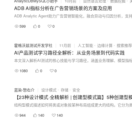
AnalyticDBMySQL小助手
|
10月前
|
自然语言处理
数据挖掘
ADB AI指标分析在广告营销场景的方案及应用
599
0
0
霍格沃兹测试开发学社
|
11月前
|
人工智能
边缘计算
搜索推荐
AI产品测试学习路径全解析：从业务场景到代码实践
1080
0
0
蓝染-惣右介
|
设计模式
存储
安全
944
140
140