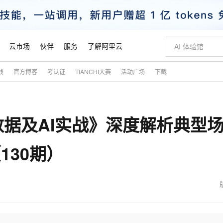
云市场
伙伴
服务
了解阿里云
践
官方博客
考认证
TIANCHI大赛
活动广场
下载
AI 特惠
数据与 API
成为产品伙伴
企业增值服务
最佳实践
价格计算器
AI 场景体
基础软件
产品伙伴合
阿里云认证
市场活动
配置报价
大模型
自助选配和估算价格
步到位
智启 AI 普惠权益
产品生态集成认证中心
企业支持计划
云上春晚
域名与网站
Qwen Audio：打造专属 AI 语音助手
千问官方 MaaS 平台，为开发者和 Agent 而生，新用户赠送 1 亿 + tokens 额度
一句话生成原生
AI Coding
阿里云Maa
2026 阿里云
云服务器 E
为企业打
数据集
Windows
大模型认证
模型
NEW
NEW
据及AI实战》深度解析典型
格式还原
值低价云产品抢先购
至高享 1亿+免费 tokens，加速 Al 应用落地
提供智能易用的域名与建站服务
Qwen-Audio-3.0-Realtime 端到端实时语音角色扮演
输入一句话想法,
智能编程，一键
安全可靠、
产品生态伙伴
专家技术服务
云上奥运之旅
弹性计算合作
阿里云中企出
手机三要素
宝塔 Linux
全部认证
价格优势
开源旗舰模型
即刻拥有 DeepSeek-V4-Pro
阿里云 OPC 创新助力计划
千问大模型
一键部署幻兽
AI 电商营销
对象存储 O
大模型
产品生态伙伴工作台
企业增值服务台
云栖战略参考
云存储合作计
云栖大会
身份实名认证
CentOS
训练营
130期）
推动算力普惠，释放技术红利
最高返9万
真正可用的 1M 上下文,一次完成代码全链路开发
快速构建应用程序和网站，即刻迈出上云第一步
轻松解锁专属 DeepSeek-V4-Pro
至高百万元 Token 补贴，加速一人公司成长
多元化、高性能、安全可靠的大模型服务
一键购买专属
从图文生成到
云上的中国
数据库合作计
活动全景
短信
Docker
图片和
自进化智能体
5 分钟轻松部署专属 QwenPaw
Token Plan 模型订阅计划
数字证书管理服务（原SSL证书）
高效搭建 AI
AI 广告创作
无影云电脑
企业成长
NEW
HOT
信息公告
看见新力量
云网络合作计
OCR 文字识别
JAVA
越聪明
证享300元代金券
全托管，含MySQL、PostgreSQL、SQL Server、MariaDB多引擎
Qwen3.8-Max 首发尝鲜，限时加量 10 倍，夜间低至2折
实现全站HTTPS，呈现可信的WEB访问
从聊天伙伴进化为能主动干活的本地数字员工
图文、视频一
随时随地安
魔搭 Mode
Kimi-K3
HappyHors
NEW
loud
服务实践
官网公告
金融模力时刻
Salesforce O
版
发票查验
全能环境
Claude Code + GStack 打造工程团队
千问办公，限时限量积分加倍
Qoder
低代码高效构
AI 建站
短信服务
型
NEW
作计划
Kimi 最新旗舰模型，长程编程与推理利器
让文字生成流
计划
创新中心
魔搭 ModelSc
健康状态
理服务
让AI从“聊天伙伴”进化为能干活的“数字员工”
安装技能 GStack，拥有专属 AI 工程团队
你的AI工作搭子，覆盖日常办公高频场景
面向真实软件的智能体编程平台
0 代码专业建
客户案例
天气预报查询
操作系统
态合作计划