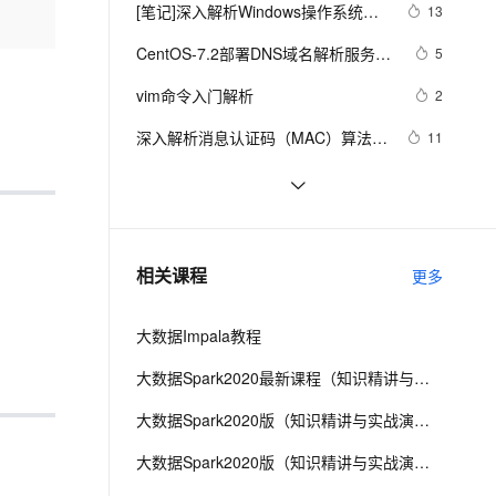
安全
我要投诉
e-1.1-I2V
Cosyvoice-V3-Flash
[笔记]深入解析Windows操作系统
13
PolarDB
上云场景组合购
Milvus 弹性伸缩功能新增节
伴
《四》管理机制（一）
漫剧创作，剧本、分镜、视频高效生成
100%兼容MySQL、PostgreSQL，兼容Oracle，支持集中和分布式
覆盖90%+业务场景，专享组合折扣价
点支持范围
畅自然，细节丰富
高表现力语音合成大模型，语音克隆听感自然
VPN
CentOS-7.2部署DNS域名解析服务器
5
并进行相关配置测试
ernetes 版 ACK
云聚AI 严选权益
AI 原生数据库服务发布
SSL 证书
vim命令入门解析
2V
Fun-ASR
2
，一键激活高效办公新体验
理容器应用的 K8s 服务
精选AI产品，从模型到应用全链提效
Agent 数据网关
文戏情感细腻自然，动作戏激烈拳拳到肉，实现更强表演能力
支持中英文自由切换，具备更强的噪声鲁棒性
堡垒机
深入解析消息认证码（MAC）算法：
11
AI 用量加速计划
云原生数据库 PolarDB
HmacMD5与HmacSHA1
防火墙
、识别商机，让客服更高效、服务更出色。
新老同享，达量后返
Agentic Database 发布
二十三种设计模式全面解析-代理模式
5
（Proxy Pattern）详解：探索隐藏于
主机安全
应用
【C++调试】深入探索C++调试：从
7
背后的力量
DWARF到堆栈解析
千问办公
NEW
Golang语言使用 jwt-go 库生成和解析 
7
AI 应用及服务市场
相关课程
更多
的智能体编程平台
一站式AI生产力平台
token
AI 应用
伶鹊
大数据Impala教程
企业级人与Agent协作平台，接入和调度多个数字员工
智能客服平台，对话机器人、对话分析、智能外呼
大模型
大数据Spark2020最新课程（知识精讲与实战演练）第二阶段
大模型服务平台百炼 - 全妙
自然语言处理
大数据Spark2020版（知识精讲与实战演练）第三阶段
应用创作平台
多模态内容创作工具，已接入 DeepSeek
数据标注
大数据Spark2020版（知识精讲与实战演练）第四阶段
机器学习