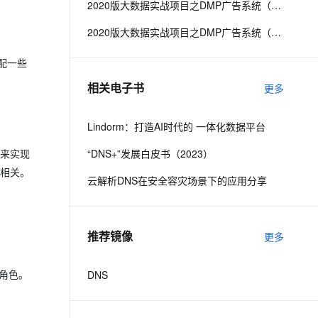
2020版大数据实战项目之DMP广告系统（第四阶段）
2020版大数据实战项目之DMP广告系统（第五阶段）
息提取
与 AI 智能体进行实时音视频通话
从文本、图片、视频中提取结构化的属性信息
构建支持视频理解的 AI 音视频实时通话应用
配一些
t.diy 一步搞定创意建站
构建大模型应用的安全防护体系
相关电子书
更多
通过自然语言交互简化开发流程,全栈开发支持
通过阿里云安全产品对 AI 应用进行安全防护
Lindorm：打造AI时代的 一体化数据平台
“DNS+”发展白皮书（2023）
构来实现
切相关。
云解析DNS在安全容灾场景下的应用分享
推荐镜像
更多
DNS
的角色。