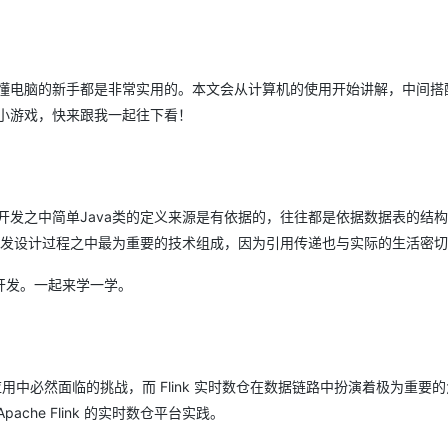
AI 应用
10分钟微调：让0.6B模型媲美235B模
多模态数据信
型
依托云原生高可用架构,实现Dify私有化部署
至不懂电脑的新手都是非常实用的。本文会从计算机的使用开始讲解，中间搭
用1%尺寸在特定领域达到大模型90%以上效果
个小游戏，快来跟我一起往下看！
一个 AI 助手
超强辅助，Bol
即刻拥有 DeepSeek-R1 满血版
在企业官网、通讯软件中为客户提供 AI 客服
多种方案随心选，轻松解锁专属 DeepSeek
开发之中简单Java类的定义来源是有依据的，往往都是依据数据表的结
a开发设计过程之中最为重要的技术组成，因为引用传递也与实际的生活密
开发。一起来学一学。
中必然面临的挑战，而 Flink 实时数仓在数据链路中扮演着极为重要
he Flink 的实时数仓平台实践。