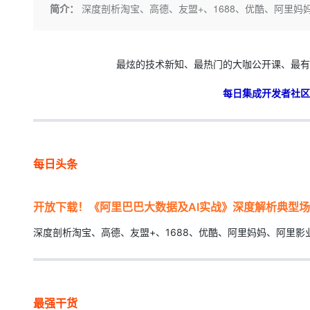
存储
天池大赛
Qwen3.7-Plus
简介：
深度剖析淘宝、高德、友盟+、1688、优酷、阿里妈
云解析DNS
解决方案免费试用 新老
电子合同
最高领取价值200元试用
能看、能想、能动手的多模
安全
网络与CDN
AI 算法大赛
畅捷通
大数据开发治理平台 Data
AI 产品 免费试用
网络
安全
云开发大赛
Qwen3-VL-Plus
Tableau 订阅
最炫的技术新知、最热门的大咖公开课、最有
1亿+ 大模型 tokens 和 
可观测
入门学习赛
中间件
AI空中课堂在线直播课
每日集成开发者社区
云防火墙
140+云产品 免费试用
上云与迁云
云原生的云上边界网络安全
产品新客免费试用，最长1
数据库
生态解决方案
大模型服务
企业出海
大模型ACA认证体验
大数据计算
助力企业全员 AI 认知与能
行业生态解决方案
千问AI平台-Token Plan
每日头条
政企业务
媒体服务
开发者生态解决方案
企业服务与云通信
千问AI平台-模型体验
AI 开发和 AI 应用解决
开放下载！《阿里巴巴大数据及AI实战》深度解析典型
在线体验全尺寸、多种模态
域名与网站
深度剖析淘宝、高德、友盟+、1688、优酷、阿里妈妈、阿里影
Happy 系列大模型
终端用户计算
Serverless
最强干货
开发工具