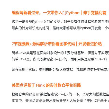
大模型解决方案
迁移与运维管理
编程萌新看过来，一文带你入门Python | 伸手党福利篇
快速部署 Dify，高效搭建 
专有云
这是一篇介绍Python入门的文章，对于没有任何编程经验甚
经典的针对知识点的练习，最终大家都可以用Python开发出一
10 分钟在聊天系统中增加
7节视频课+源码解析带你看图学代码 | 开发者进阶站
简单Java类是现在面向对象设计的主要分析基础，但是对于实际
简单Java类。所以映射是必不可少的，而引用传递是整个Jav
编程应用于实际，更明白的分析这些数据，能帮助你更好地完成
美团点评基于 Flink 的实时数仓平台实践
数据仓库的建设是“数据智能”必不可少的一环，也是大规模数据应用
本文中，美团点评高级技术专家鲁昊为大家分享了美团点评基于 Apac