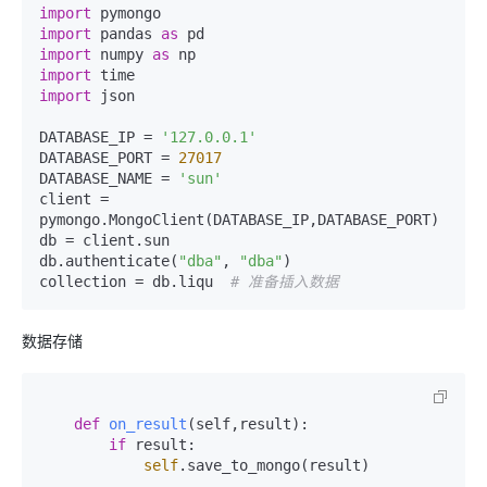
import
import
 pandas 
as
import
 numpy 
as
import
import
 json

DATABASE_IP = 
'127.0.0.1'
DATABASE_PORT = 
27017
DATABASE_NAME = 
'sun'
client = 
pymongo.MongoClient(DATABASE_IP,DATABASE_PORT)

db = client.sun

db.authenticate(
"dba"
, 
"dba"
)

collection = db.liqu  
# 准备插入数据
数据存储
def
on_result
(
self,result
):

if
 result:

self
.save_to_mongo(result)            
