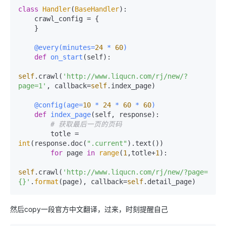
class
Handler
(
BaseHandler
):

    crawl_config = {

    }

    @every(
minutes=
24
 * 
60
)
def
on_start
(
self
):

self
.crawl(
'http://www.liqucn.com/rj/new/?
page=1'
, callback=
self
.index_page)

    @config(
age=
10
 * 
24
 * 
60
 * 
60
)
def
index_page
(
self, response
):

# 获取最后一页的页码
        totle = 
int
(response.doc(
".current"
).text())

for
 page 
in
range
(
1
,totle+
1
):

self
.crawl(
'http://www.liqucn.com/rj/new/?page=
{}'
.
format
(page), callback=
self
然后copy一段官方中文翻译，过来，时刻提醒自己