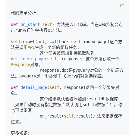
代码简单分析：

def
on_start
(
self
) 方法是入口代码。当在web控制台点
击run按钮时会执行此方法。

self
.crawl(url, callback=
self
.index_page)这个方
法是调用
API
生成一个新的爬取任务，

def
index_page
(
self
, response
) 这个方法获取一个
Response
对象。 

            response.doc是pyquery对象的一个扩展方
法。pyquery是一个类似于jQuery的对象选择器。

def
detail_page
(
self
, response
)返回一个结果集对
象。

            这个结果默认会被添加到resultdb数据库
（如果启动时没有指定数据库默认调用sqlite数据库）。你
也可以重写

            on_result(
self
,result)方法来指定保存
位置。
