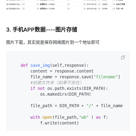
3. 手机APP数据----图片存储
图片下载，其实就是保存网络图片到一个地址即可
def
save_img
(
self,response
):

        content = response.content

        file_name = response.save[
"filename"
]

#创建文件夹（如果不存在）
if
not
 os.path.exists(DIR_PATH):                         

            os.makedirs(DIR_PATH) 

        file_path = DIR_PATH + 
"/"
 + file_name

with
open
(file_path,
"wb"
 ) 
as
 f:

            f.write(content)