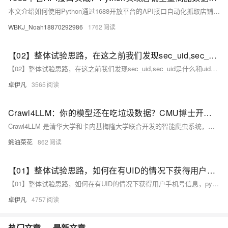
本文介绍如何使用Python通过1688开放平台的API接口自动化抓取店铺所有商品数据。首先，开发者需在1688开放平台完成注册并获取App Key和App Secret，申请“商品信息查询”权限。接着，利用`alibaba.trade.product.search4trade`接口，构建请求参数、生成MD5签名，并通过分页机制获取全量商品数据。文中详细解析了响应结构、存储优化及常见问题处理方法，还提供了竞品监控、库存预警等应用场景示例和完整代码。
WBKJ_Noah18870292986
1762
【02】整体试验思路，在这之前我们发现sec_uid,sec_uid是什么和uid的关系又是什么？相互如何转换？python开发之理论研究试验，如何通过抖音视频下方的用户的UID获得抖音用户的手机号-本系列文章仅供学习研究-禁止用于任何商业用途-仅供学习交流-优雅草卓伊凡
【02】整体试验思路，在这之前我们发现sec_uid,sec_uid是什么和uid的关系又是什么？相互如何转换？python开发之理论研究试验，如何通过抖音视频下方的用户的UID获得抖音用户的手机号-本系列文章仅供学习研究-禁止用于任何商业用途-仅供学习交流-优雅草卓伊凡
卓伊凡
3565
Crawl4LLM：你的模型还在吃垃圾数据？CMU博士开源AI爬虫，自动筛选高价值网页，数据抓取质量飙升300%
Crawl4LLM 是清华大学和卡内基梅隆大学联合开发的智能爬虫系统，通过网页价值评估和优先级队列技术，显著提升大语言模型预训练数据采集效率。
蚝油菜花
862
【01】整体试验思路，如何在有UID的情况下获得用户手机号信息，python开发之理论研究试验，如何通过抖音视频下方的用户的UID获得抖音用户的手机号-本系列文章仅供学习研究-禁止用于任何商业用途-仅供学习交流-优雅草卓伊凡
【01】整体试验思路，如何在有UID的情况下获得用户手机号信息，python开发之理论研究试验，如何通过抖音视频下方的用户的UID获得抖音用户的手机号-本系列文章仅供学习研究-禁止用于任何商业用途-仅供学习交流-优雅草卓伊凡
卓伊凡
4757
热门文章
最新文章