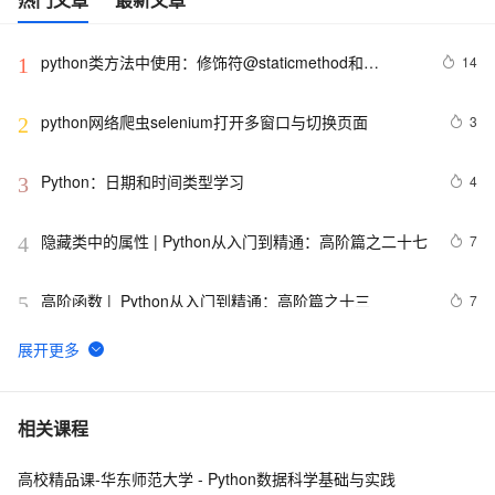
python类方法中使用：修饰符@staticmethod和
14
1
@classmethod的作用与区别，还有装饰器@property的
使用
python网络爬虫selenium打开多窗口与切换页面
3
2
Python：日期和时间类型学习
4
3
隐藏类中的属性 | Python从入门到精通：高阶篇之二十七
7
4
高阶函数 |  Python从入门到精通：高阶篇之十三
7
5
【笔记】Python简明教程
664
6
用 Python 实现你的量化交易策略
9
7
相关课程
高校精品课-华东师范大学 - Python数据科学基础与实践
python_list
667
8