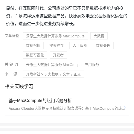
显然，在互联网时代，公司应对的早已不只是数据技术能力的投
资，而是怎样运用这些数据产品，快捷高效地去发掘数据化运营的
价值，进而进一步促进业务持续增长。
文章标签：
云原生大数据计算服务 MaxCompute
大数据
数据挖掘
搜索推荐
人工智能
数据处理
数据可视化
开发者
关键词：
云原生大数据计算服务 MaxCompute应用服务
来 源：
开发者社区
>
大数据
>
文章
> 正文
相关实践学习
基于MaxCompute的热门话题分析
Apsara Clouder大数据专项技能认证配套课程：基于MaxCompute的热门
话题分析