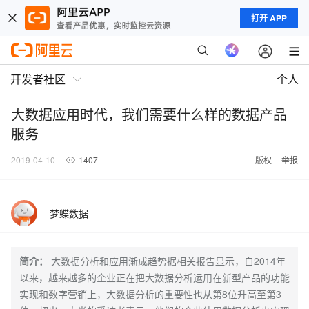
打开 APP
开发者社区
个人
大数据应用时代，我们需要什么样的数据产品
服务
2019-04-10
1407
版权
举报
梦蝶数据
简介：
大数据分析和应用渐成趋势据相关报告显示，自2014年
以来，越来越多的企业正在把大数据分析运用在新型产品的功能
实现和数字营销上，大数据分析的重要性也从第8位升高至第3