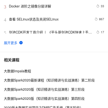
Docker 进阶之镜像分层详解
33
3
查看 SELinux状态及关闭SELinux
867
4
剑池CDK开发工具介绍  |  《平头哥剑池CDK快速上手指
17
5
南》第一章
WebAssembly 在 MOSN 中的实践 - 基础框架篇
6
6
userdel使用说明
659
7
相关课程
大数据Impala教程
自己看系统的“系统还原”
668
8
大数据Spark2020最新课程（知识精讲与实战演练）第二阶段
AngularJS 五大特性，加快 Web 应用开发
671
9
大数据Spark2020版（知识精讲与实战演练）第三阶段
WPF游戏开发——小鸡快跑
1
10
大数据Spark2020版（知识精讲与实战演练）第四阶段
2020版大数据实战项目之DMP广告系统（第五阶段）