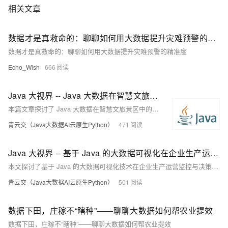
相关文章
数据才是真救命的：聊聊如何用大数据提升灾难预警的精准度
数据才是真救命的：聊聊如何用大数据提升灾难预警的精准度
Echo_Wish
666
Java 大视界 -- Java 大数据在智慧文旅旅游景区游客情感分析与服务改进中的应用实践（226）
本篇文章探讨了 Java 大数据在智慧文旅景区中的创新应用，重点分析了如何通过数据采集、情感分析与可视化等技术，挖掘游客情感需求，进而优化景区服务。文章结合实际案例，展示了 Java 在数据处理与智能推荐等方面的强大能力，为文旅行业的智慧化升级提供了可行路径。
青云交（Java大数据AI云原生Python）
471
Java 大视界 -- 基于 Java 的大数据可视化在企业生产运营监控与决策支持中的应用（228）
本文探讨了基于 Java 的大数据可视化技术在企业生产运营监控与决策支持中的关键应用。面对数据爆炸、信息孤岛和实时性不足等挑战，Java 通过高效数据采集、清洗与可视化引擎，助力企业构建实时监控与智能决策系统，显著提升运营效率与竞争力。
青云交（Java大数据AI云原生Python）
501
数据下田，庄稼不“瞎种”——聊聊大数据如何帮农业提效
数据下田，庄稼不“瞎种”——聊聊大数据如何帮农业提效