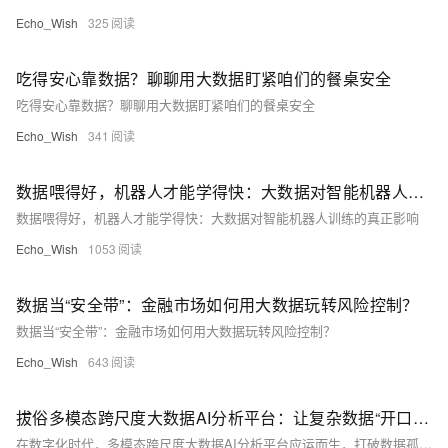
Echo_Wish
325
吃得安心靠数据？聊聊用大数据盯紧咱们的餐桌安全
吃得安心靠数据？聊聊用大数据盯紧咱们的餐桌安全
Echo_Wish
341
数据喂得好，机器人才能学得快：大数据对智能机器人训练的真正影响
数据喂得好，机器人才能学得快：大数据对智能机器人训练的真正影响
Echo_Wish
1053
数据当“安全带”：金融市场如何用大数据玩转风险控制？
数据当“安全带”：金融市场如何用大数据玩转风险控制？
Echo_Wish
643
拔俗多模态跨尺度大数据AI分析平台：让复杂数据“开口说话”的智能引擎
在数字化时代，多模态跨尺度大数据AI分析平台应运而生，打破数据孤岛，融合图像、文本、视频等多源信息，贯通微观与宏观尺度，实现智能诊断、预测与决策，广泛应用于医疗、制造、金融等领域，推动AI从“看懂”到“会思考”的跃迁。