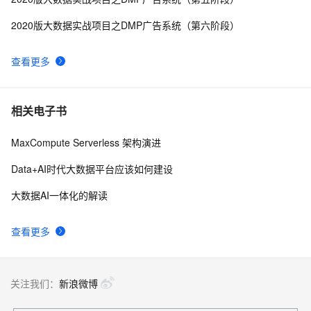
2020版大数据实战项目之DMP广告系统（第六阶段）
查看更多
相关电子书
MaxCompute Serverless 架构演进
Data+AI时代大数据平台应该如何建设
大数据AI一体化的解读
查看更多
关注我们：
新浪微博