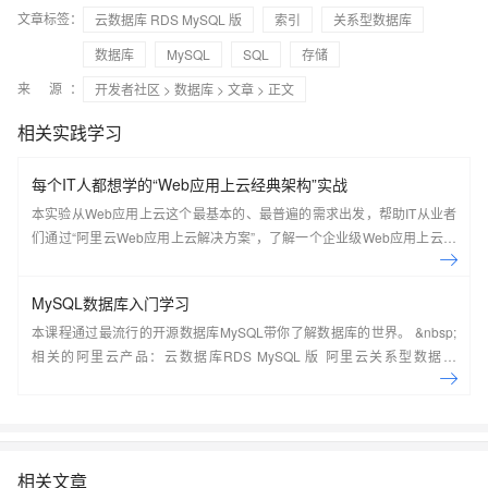
文章标签：
云数据库 RDS MySQL 版
索引
关系型数据库
数据库
MySQL
SQL
存储
来 源：
开发者社区
>
数据库
>
文章
> 正文
相关实践学习
每个IT人都想学的“Web应用上云经典架构”实战
本实验从Web应用上云这个最基本的、最普遍的需求出发，帮助IT从业者
们通过“阿里云Web应用上云解决方案”，了解一个企业级Web应用上云的
常见架构，了解如何构建一个高可用、可扩展的企业级应用架构。
MySQL数据库入门学习
本课程通过最流行的开源数据库MySQL带你了解数据库的世界。 &nbsp;
相关的阿里云产品：云数据库RDS MySQL 版 阿里云关系型数据库
RDS（Relational Database Service）是一种稳定可靠、可弹性伸缩的在
线数据库服务，提供容灾、备份、恢复、迁移等方面的全套解决方案，彻
底解决数据库运维的烦恼。 了解产品详
情:&nbsp;https://www.aliyun.com/product/rds/mysql&nbsp;
相关文章