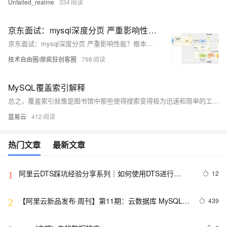
Unfailed_realme
334
京东面试：mysql深度分页 严重影响性能？根本原因是什么？如何优化？
京东面试：mysql深度分页 严重影响性能？根本原因是什么？如何优化？
技术自由圈/原疯狂创客圈
798
MySQL覆盖索引解释
总之，覆盖索引就像是图书馆中那些使得搜索变得极为迅速和简单的工具，一旦正确使用，就会让你的数据库查询飞快而轻便。让数据检索就像是读者在图书目录中以最快速度找到所需信息一样简便。这样的效率和速度，让覆盖索引成为数据库优化师傅们手中的尚方宝剑，既能够提升性能，又能够保持系统的整洁高效。
蓝易云
412
热门文章
最新文章
阿里云DTS踩坑经验分享系列｜如何使用DTS进行
12
1
MySQL->ClickHouse同步
【阿里云新品发布·周刊】第11期：云数据库 MySQL 
439
2
8.0 重磅发布，更适合企业使用场景的RDS数据库