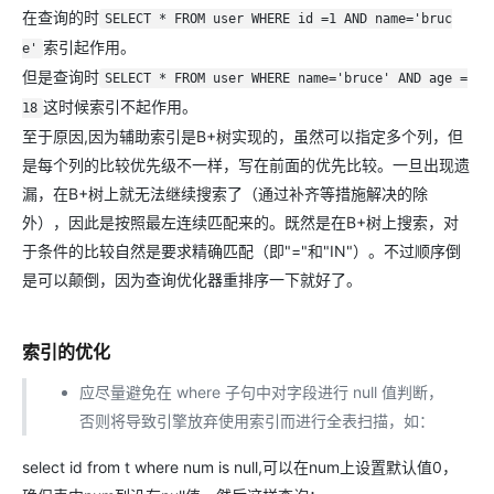
在查询的时
SELECT * FROM user WHERE id =1 AND name='bruc
索引起作用。
e'
但是查询时
SELECT * FROM user WHERE name='bruce' AND age =
这时候索引不起作用。
18
至于原因,因为辅助索引是B+树实现的，虽然可以指定多个列，但
是每个列的比较优先级不一样，写在前面的优先比较。一旦出现遗
漏，在B+树上就无法继续搜索了（通过补齐等措施解决的除
外），因此是按照最左连续匹配来的。既然是在B+树上搜索，对
于条件的比较自然是要求精确匹配（即"="和"IN"）。不过顺序倒
是可以颠倒，因为查询优化器重排序一下就好了。
索引的优化
应尽量避免在 where 子句中对字段进行 null 值判断，
否则将导致引擎放弃使用索引而进行全表扫描，如：
select id from t where num is null,可以在num上设置默认值0，