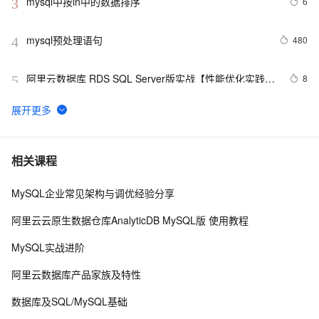
mysql中按in中的数据排序
6
3
mysql预处理语句
480
4
阿里云数据库 RDS SQL Server版实战【性能优化实践、
8
5
优点探析】
MySQL插入时间戳字段的值
3
6
MySQL怎么卸载干净
8
7
相关课程
MySQL企业常见架构与调优经验分享
MySQL调优
697
8
阿里云云原生数据仓库AnalyticDB MySQL版 使用教程
PostgreSQL\MySQL比较
596
9
MySQL实战进阶
mysql 主从复制实现原理
581
10
阿里云数据库产品家族及特性
数据库及SQL/MySQL基础