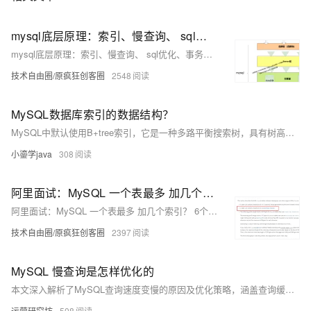
mysql底层原理：索引、慢查询、 sql优化、事务、隔离级别、MVCC、redolog、undolog（图解+秒懂+史上最全）
mysql底层原理：索引、慢查询、 sql优化、事务、隔离级别、MVCC、redolog、undolog（图解+秒懂+史上最全）
技术自由圈/原疯狂创客圈
2548
MySQL数据库索引的数据结构？
MySQL中默认使用B+tree索引，它是一种多路平衡搜索树，具有树高较低、检索速度快的特点。所有数据存储在叶子节点，非叶子节点仅作索引，且叶子节点形成双向链表，便于区间查询。
小鎏学java
308
阿里面试：MySQL 一个表最多 加几个索引？ 6个？64个？还是多少？
阿里面试：MySQL 一个表最多 加几个索引？ 6个？64个？还是多少？
技术自由圈/原疯狂创客圈
2397
MySQL 慢查询是怎样优化的
本文深入解析了MySQL查询速度变慢的原因及优化策略，涵盖查询缓存、执行流程、SQL优化、执行计划分析（如EXPLAIN）、查询状态查看等内容，帮助开发者快速定位并解决慢查询问题。
运营研究坊
508