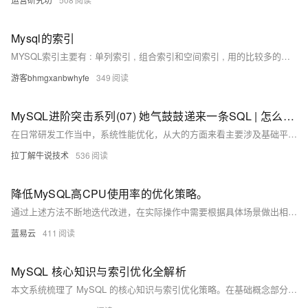
Mysql的索引
MYSQL索引主要有 : 单列索引 , 组合索引和空间索引 , 用的比较多的就是单列索引和组合索引 , 空间索引我这边没有用到过 单列索引 : 在MYSQL数据库表的某一列上面创建的索引叫单列索引 , 单列索引又分为 ● 普通索引：MySQL中基本索引类型，没有什么限制，允许在定义索引的列中插入重复值和空值，纯粹为了查询数据更快一点。 ● 唯一索引：索引列中的值必须是唯一的，但是允许为空值 ● 主键索引：是一种特殊的唯一索引，不允许有空值 ● 全文索引： 只有在MyISAM引擎、InnoDB（5.6以后）上才能使⽤用，而且只能在CHAR,VARCHAR,TEXT类型字段上使⽤用全⽂文索引。
游客bhmgxanbwhyfe
349
MySQL进阶突击系列(07) 她气鼓鼓递来一条SQL | 怎么看执行计划、SQL怎么优化?
在日常研发工作当中，系统性能优化，从大的方面来看主要涉及基础平台优化、业务系统性能优化、数据库优化。面对数据库优化，除了DBA在集群性能、服务器调优需要投入精力，我们研发需要负责业务SQL执行优化。当业务数据量达到一定规模后，SQL执行效率可能就会出现瓶颈，影响系统业务响应。掌握如何判断SQL执行慢、以及如何分析SQL执行计划、优化SQL的技能，在工作中解决SQL性能问题显得非常关键。
拉丁解牛说技术
536
降低MySQL高CPU使用率的优化策略。
通过上述方法不断地迭代改进，在实际操作中需要根据具体场景做出相对合理判断。每一步改进都需谨慎评估其变动可能导致其他方面问题，在做任何变动前建议先在测试环境验证其效果后再部署到生产环境中去。
蓝易云
411
MySQL 核心知识与索引优化全解析
本文系统梳理了 MySQL 的核心知识与索引优化策略。在基础概念部分，阐述了 char 与 varchar 在存储方式和性能上的差异，以及事务的 ACID 特性、并发事务问题及对应的隔离级别（MySQL 默认 REPEATABLE READ）。 索引基础部分，详解了 InnoDB 默认的 B+tree 索引结构（多路平衡树、叶子节点存数据、双向链表支持区间查询），区分了聚簇索引（数据与索引共存，唯一）和二级索引（数据与索引分离，多个），解释了回表查询的概念及优化方法，并分析了 B+tree 作为索引结构的优势（树高低、效率稳、支持区间查询）。 索引优化部分，列出了索引创建的六大原则