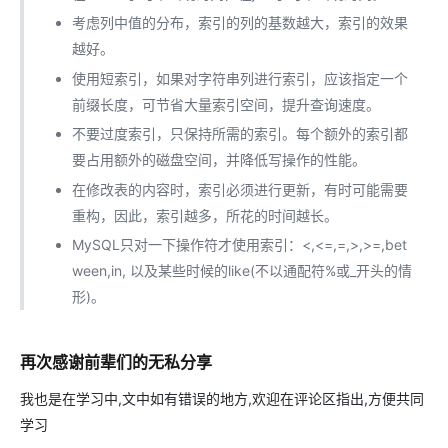
考虑列中值的分布，索引的列的基数越大，索引的效果
越好。
使用短索引，如果对字符串列进行索引，应该指定一个
前缀长度，可节省大量索引空间，提升查询速度。
不要过度索引，只保持所需的索引。每个额外的索引都
要占用额外的磁盘空间，并降低写操作的性能。
在修改表的内容时，索引必须进行更新，有时可能需要
重构，因此，索引越多，所花的时间越长。
MySQL只对一下操作符才使用索引：<,<=,=,>,>=,bet
ween,in, 以及某些时候的like(不以通配符%或_开头的情
形)。
再次感谢前辈们的无私分享
我也是在学习中,文中如有错误的地方,欢迎在评论区指出,方便共同
学习