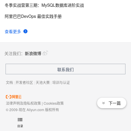
冬季实战营第三期：MySQL数据库进阶实战
AngularJS 五大特性，加快 Web 应用开发
674
9
阿里巴巴DevOps 最佳实践手册
WPF游戏开发——小鸡快跑
642
10
查看更多
关注我们：
新浪微博
联系我们
文档
|
开发者社区
|
天池大赛
|
培训与认证
下一篇
法律声明及隐私权政策
|
Cookies政策
© 2009-现在 Aliyun.com 版权所有
增值电信业务经营许可证：
浙B2-20080101
域名注册服务机构许可：
浙D3-20210002
目录
浙公网安备 33010602009975号
浙B2-20080101-4