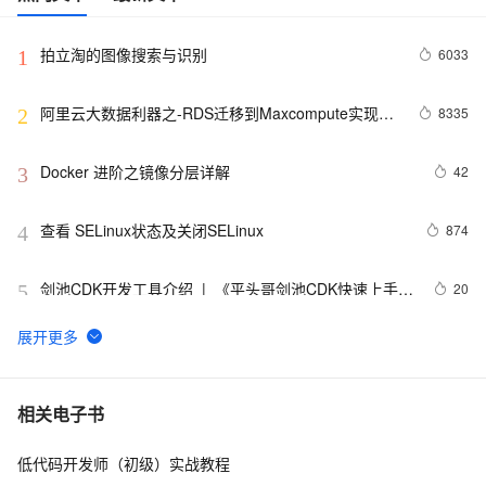
拍立淘的图像搜索与识别
6033
1
阿里云大数据利器之-RDS迁移到Maxcompute实现动
8335
2
态分区
Docker 进阶之镜像分层详解
42
3
查看 SELinux状态及关闭SELinux
874
4
剑池CDK开发工具介绍  |  《平头哥剑池CDK快速上手指
20
5
南》第一章
WebAssembly 在 MOSN 中的实践 - 基础框架篇
12
6
userdel使用说明
661
7
相关电子书
低代码开发师（初级）实战教程
自己看系统的“系统还原”
673
8