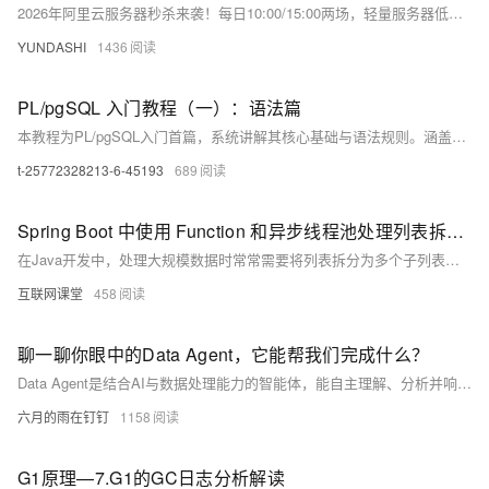
2026年阿里云服务器秒杀来袭！每日10:00/15:00两场，轻量服务器低至38元/年，ECS仅99元起。新用户实名后专享，规则透明、入口直达。本文汇总时间、入口、爆款价及抢购技巧，助个人开发者与初创企业低成本高效上云！
YUNDASHI
1436
PL/pgSQL 入门教程（一）：语法篇
本教程为PL/pgSQL入门首篇，系统讲解其核心基础与语法规则。涵盖函数创建、块结构、变量声明、参数传递、返回类型及排序规则等关键知识点，助你掌握在PostgreSQL中编写高效存储过程与函数的必备技能，提升数据库逻辑处理能力。
t-25772328213-6-45193
689
Spring Boot 中使用 Function 和异步线程池处理列表拆分任务并汇总结果
在Java开发中，处理大规模数据时常常需要将列表拆分为多个子列表进行异步处理并汇总结果。本文介绍如何在Spring Boot中使用Function和异步线程池实现高效且可维护的代码，涵盖结果封装、线程池配置、列表拆分处理及结果汇总等关键步骤。
互联网课堂
458
聊一聊你眼中的Data Agent，它能帮我们完成什么？
Data Agent是结合AI与数据处理能力的智能体，能自主理解、分析并响应数据任务。它贯穿数据源接入、自然语言交互、自动建模到结果输出的全流程闭环。核心技术涵盖NLP、AutoML、实时计算等，助力企业实现高效数据分析与决策。
六月的雨在钉钉
1158
G1原理—7.G1的GC日志分析解读