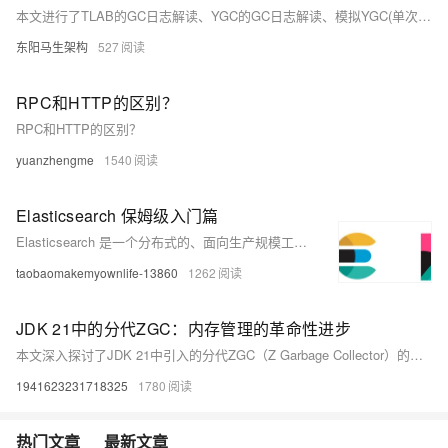
本文进行了TLAB的GC日志解读、YGC的GC日志解读、模拟YGC(单次GC及多次GC的不同场景)、打开实验选项查看YGC的详情日志信息、Mixed GC日志信息之初始标记过程、Mixed GC日志信息之混合回收过程。
东阳马生架构
527
RPC和HTTP的区别？
RPC和HTTP的区别？
yuanzhengme
1540
Elasticsearch 保姆级入门篇
Elasticsearch 是一个分布式的、面向生产规模工作负载优化的搜索引擎。 Kibana 可以将 Elasticsearch 中的数据转化为直观的图表、图形和仪表盘。 这篇文章，您将学习本地安装 Elasticsearch 和 Kibana，以及使用开发工具/ Java SDK 创建索引和搜索数据。
taobaomakemyownlife-13860
1262
JDK 21中的分代ZGC：内存管理的革命性进步
本文深入探讨了JDK 21中引入的分代ZGC（Z Garbage Collector）的工作原理、特性及其对现代应用程序性能的影响。分代ZGC是一种基于分代收集的垃圾回收器，通过优化内存分配和回收过程，实现了更高的吞吐量和更低的延迟。本文将分析分代ZGC的设计哲学、技术细节以及在实际应用中的优势，并展示如何通过配置和优化分代ZGC来提升Java应用程序的性能。
1941623231718325
1780
热门文章
最新文章