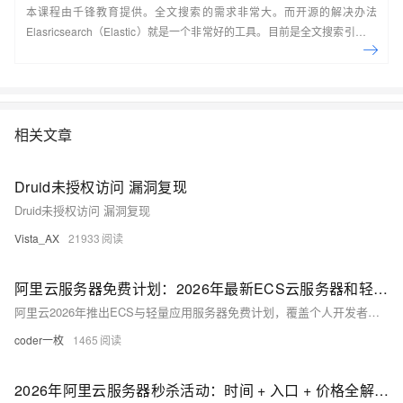
本课程由千锋教育提供。全文搜索的需求非常大。而开源的解决办法
Elasricsearch（Elastic）就是一个非常好的工具。目前是全文搜索引擎的
首选。本系列教程由浅入深讲解了在CentOS7系统下如何搭建
ElasticSearch，如何使用Kibana实现各种方式的搜索并详细分析了搜索的
原理，最后讲解了在Java应用中如何集成ElasticSearch并实现搜索。
&nbsp;
相关文章
Druid未授权访问 漏洞复现
Druid未授权访问 漏洞复现
Vista_AX
21933
阿里云服务器免费计划：2026年最新ECS云服务器和轻量应用服务器免费政策解读
阿里云2026年推出ECS与轻量应用服务器免费计划，覆盖个人开发者及企业用户。提供高达660元试用金、最高8核16GB配置，支持多地域部署与预装环境，先试后买享新客优惠，非预期费用可退，助力用户零门槛上云。
coder一枚
1465
2026年阿里云服务器秒杀活动：时间 + 入口 + 价格全解析