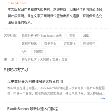
a1677475c27
本文版权归作者和博客园共有，欢迎转载，但未经作者同意必须保
留此段声明，且在文章页面明显位置给出原文连接，否则保留追究
法律责任的权利。
文章标签：
检索分析服务 Elasticsearch版
索引
UED
数据可视化
数据挖掘
定位技术
网络架构
API
数据库
来 源：
开发者社区
>
大数据
>
文章
> 正文
相关实践学习
以电商场景为例搭建AI语义搜索应用
本实验旨在通过阿里云Elasticsearch结合阿里云搜索开发工作台AI模型服
务，构建一个高效、精准的语义搜索系统，模拟电商场景，深入理解AI搜
索技术原理并掌握其实现过程。
ElasticSearch 最新快速入门教程