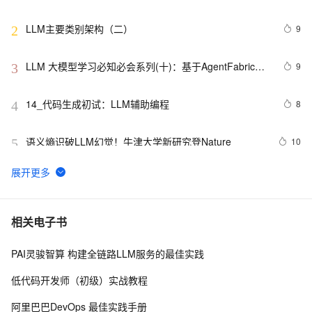
AI工作流！
LLM主要类别架构（二）
9
2
LLM 大模型学习必知必会系列(十)：基于AgentFabric实
9
3
现交互式智能体应用,Agent实战
14_代码生成初试：LLM辅助编程
8
4
语义熵识破LLM幻觉！牛津大学新研究登Nature
10
5
ORCA：基于持续批处理的LLM推理性能优化技术详解
9
6
LLM的测试工具：LaVague平替成国内大模型
10
7
相关电子书
PAI灵骏智算 构建全链路LLM服务的最佳实践
AIGC如何借AI Agent落地？TARS-RPA-Agent破解RPA
13
8
与LLM融合难题
低代码开发师（初级）实战教程
【大模型】LLM与传统聊天机器人的区别是什么？
11
9
阿里巴巴DevOps 最佳实践手册