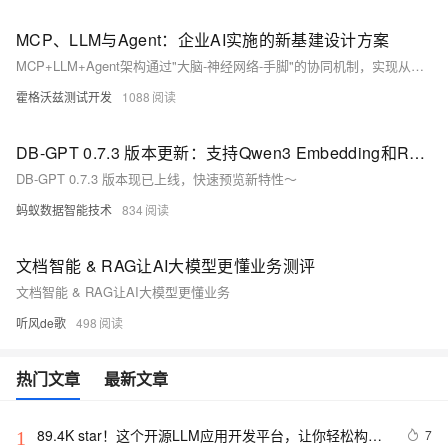
MCP、LLM与Agent：企业AI实施的新基建设计方案
MCP+LLM+Agent架构通过"大脑-神经网络-手脚"的协同机制，实现从数据贯通到自主执行的智能闭环。本文将深度解析该架构如何将产线排查效率提升5倍、让LLM专业术语识别准确率提升26%，并提供从技术选型到分层落地的实战指南，助力企业打造真正融入业务流的"数字员工"。通过协议标准化、动态规划与自愈执行的三重突破，推动AI从演示场景迈向核心业务深水区。
霍格沃兹测试开发
1088
DB-GPT 0.7.3 版本更新：支持Qwen3 Embedding和Reranker模型、支持知识库自定义检索策略等
DB-GPT 0.7.3 版本现已上线，快速预览新特性～
蚂蚁数据智能技术
834
文档智能 & RAG让AI大模型更懂业务测评
文档智能 & RAG让AI大模型更懂业务
听风de歌
498
热门文章
最新文章
89.4K star！这个开源LLM应用开发平台，让你轻松构建
7
1