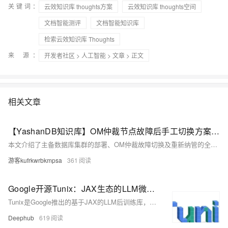
关键词：
云效知识库 thoughts方案
云效知识库 thoughts空间
文档智能测评
文档智能知识库
检索云效知识库 Thoughts
来 源：
开发者社区
>
人工智能
>
文章
> 正文
相关文章
【YashanDB知识库】OM仲裁节点故障后手工切换方案和yasom仲裁重新部署后重新纳管数据库集群方案
本文介绍了主备数据库集群的部署、OM仲裁故障切换及重新纳管的全过程。首先通过解压软件包并调整安装参数完成数据库集群部署，接着说明了在OM仲裁故障时的手动切换方案，包括关闭自动切换开关、登录备节点执行切换命令。最后详细描述了搭建新的yasom仲裁节点以重新纳管数据库集群的步骤，如生成配置文件、初始化进程、执行托管命令等，确保新旧系统无缝衔接，保障数据服务稳定性。
游客kufrkwrbkmpsa
361
Google开源Tunix：JAX生态的LLM微调方案来了
Tunix是Google推出的基于JAX的LLM后训练库，支持微调、强化学习与知识蒸馏，集成Flax NNX，主打TPU优化与模块化设计，支持QLoRA等高效训练方法，适用于高性能分布式训练场景。
Deephub
619