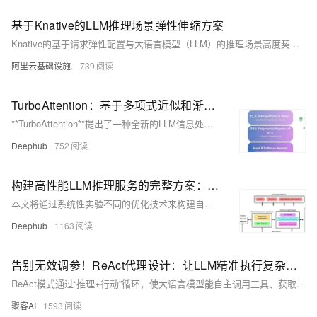
基于Knative的LLM推理场景弹性伸缩方案
Knative的基于请求弹性配置与大语言模型（LLM）的推理场景高度契合。此外，它的资源降配特性可以显著帮助用户降低成本。本文详细介绍基于 Knative 的 LLM 推理场景弹性伸缩方案。
阿里云基础设施.
739
TurboAttention：基于多项式近似和渐进式量化的高效注意力机制优化方案，降低LLM计算成本70%
**TurboAttention**提出了一种全新的LLM信息处理方法。该方法通过一系列优化手段替代了传统的二次复杂度注意力机制，包括稀疏多项式软最大值近似和高效量化技术。
Deephub
752
构建高性能LLM推理服务的完整方案：单GPU处理172个查询/秒、10万并发仅需15美元/小时
本文将通过系统性实验不同的优化技术来构建自定义LLaMA模型服务，目标是高效处理约102,000个并行查询请求，并通过对比分析确定最优解决方案。
Deephub
1163
告别无效调参！ReAct代理设计：让LLM精准执行复杂任务的终极方案
ReAct模式通过“推理+行动”循环，使大语言模型能自主调用工具、获取实时信息并执行多步骤任务，有效突破LLM固有局限，提升任务准确性和智能化水平。
聚客AI
1593