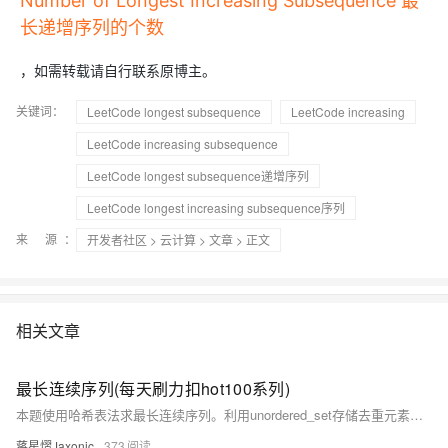
Number of Longest Increasing Subsequence 最
长递增序列的个数
，如需转载请自行联系原博主。
关键词：
LeetCode longest subsequence
LeetCode increasing
LeetCode increasing subsequence
LeetCode longest subsequence递增序列
LeetCode longest increasing subsequence序列
来 源：
开发者社区
>
云计算
>
文章
> 正文
相关文章
最长连续序列(每天刷力扣hot100系列)
本题使用哈希表法求最长连续序列。利用unordered_set存储去重元素，遍历集合时仅当num-1不存在时才作为起点向后扩展，统计连续长度，时间复杂度O(n)，空间复杂度O(n)。相比unordered_map更高效，因无需存储值。
蒋星熠Jaxonic
373