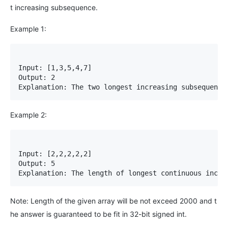
t increasing subsequence.
Example 1:
Input: [1,3,5,4,7]

Output: 2

Explanation: The two longest increasing subsequence
Example 2:
Input: [2,2,2,2,2]

Output: 5

Explanation: The length of longest continuous incre
Note: Length of the given array will be not exceed 2000 and t
he answer is guaranteed to be fit in 32-bit signed int.