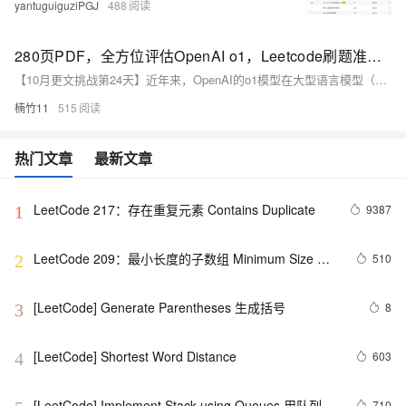
yantuguiguziPGJ
488
280页PDF，全方位评估OpenAI o1，Leetcode刷题准确率竟这么高
【10月更文挑战第24天】近年来，OpenAI的o1模型在大型语言模型（LLMs）中脱颖而出，展现出卓越的推理能力和知识整合能力。基于Transformer架构，o1模型采用了链式思维和强化学习等先进技术，显著提升了其在编程竞赛、医学影像报告生成、数学问题解决、自然语言推理和芯片设计等领域的表现。本文将全面评估o1模型的性能及其对AI研究和应用的潜在影响。
楠竹11
515
热门文章
最新文章
LeetCode 217：存在重复元素	Contains Duplicate
9387
1
LeetCode 209：最小长度的子数组 Minimum Size 
510
2
Subarray Sum
[LeetCode] Generate Parentheses 生成括号
8
3
[LeetCode] Shortest Word Distance
603
4
[LeetCode] Implement Stack using Queues 用队列来
710