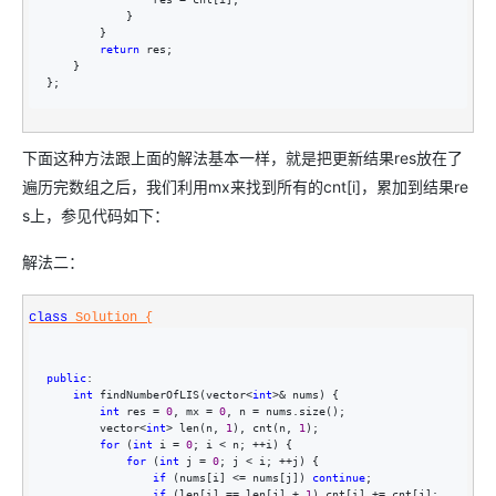
            }

        }

return
 res;

    }

};
下面这种方法跟上面的解法基本一样，就是把更新结果res放在了
遍历完数组之后，我们利用mx来找到所有的cnt[i]，累加到结果re
s上，参见代码如下：
解法二：
class
 Solution {
public
:

int
 findNumberOfLIS(vector<
int
>&
 nums) {

int
 res = 
0
, mx = 
0
, n =
 nums.size();

        vector
<
int
> len(n, 
1
), cnt(n, 
1
);

for
 (
int
 i = 
0
; i < n; ++
i) {

for
 (
int
 j = 
0
; j < i; ++
j) {

if
 (nums[i] <= nums[j]) 
continue
;

if
 (len[i] == len[j] + 
1
) cnt[i] +=
 cnt[j];
