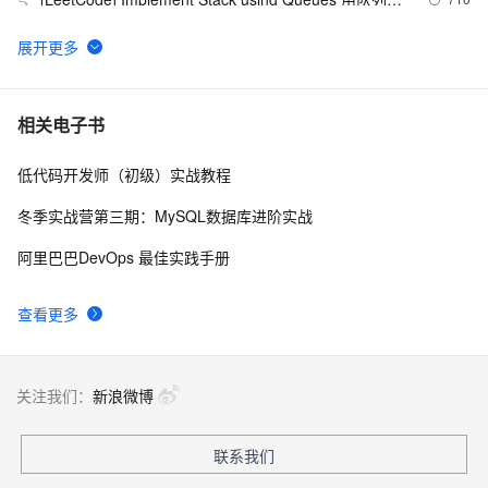
5
实现栈
[LeetCode] Minimum Depth of Binary Tree
1
6
经典Leetcode算法题分享(字符串)
6
7
相关电子书
低代码开发师（初级）实战教程
[LeetCode] Nim Game
7
8
冬季实战营第三期：MySQL数据库进阶实战
leetcode  226 Invert Binary Tree 翻转二叉树
3
9
阿里巴巴DevOps 最佳实践手册
[LeetCode] Summary Ranges
509
10
查看更多
关注我们：
新浪微博
联系我们