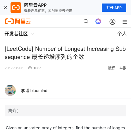
打开 APP
开发者社区
个人
[LeetCode] Number of Longest Increasing Sub
sequence 最长递增序列的个数
2017-12-06
1035
版权
举报
李博 bluemind
简介：
Given an unsorted array of integers, find the number of longes