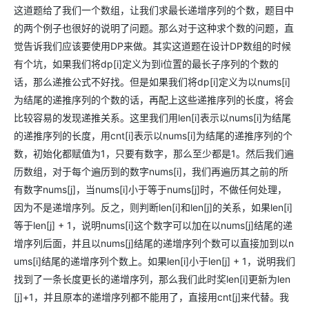
这道题给了我们一个数组，让我们求最长递增序列的个数，题目中
的两个例子也很好的说明了问题。那么对于这种求个数的问题，直
觉告诉我们应该要使用DP来做。其实这道题在设计DP数组的时候
有个坑，如果我们将dp[i]定义为到i位置的最长子序列的个数的
话，那么递推公式不好找。但是如果我们将dp[i]定义为以nums[i]
为结尾的递推序列的个数的话，再配上这些递推序列的长度，将会
比较容易的发现递推关系。这里我们用len[i]表示以nums[i]为结尾
的递推序列的长度，用cnt[i]表示以nums[i]为结尾的递推序列的个
数，初始化都赋值为1，只要有数字，那么至少都是1。然后我们遍
历数组，对于每个遍历到的数字nums[i]，我们再遍历其之前的所
有数字nums[j]，当nums[i]小于等于nums[j]时，不做任何处理，
因为不是递增序列。反之，则判断len[i]和len[j]的关系，如果len[i]
等于len[j] + 1，说明nums[i]这个数字可以加在以nums[j]结尾的递
增序列后面，并且以nums[j]结尾的递增序列个数可以直接加到以n
ums[i]结尾的递增序列个数上。如果len[i]小于len[j] + 1，说明我们
找到了一条长度更长的递增序列，那么我们此时奖len[i]更新为len
[j]+1，并且原本的递增序列都不能用了，直接用cnt[j]来代替。我