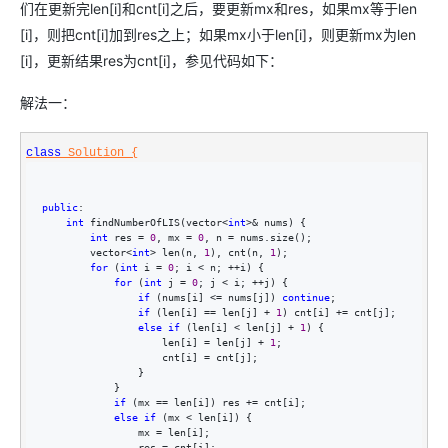
们在更新完len[i]和cnt[i]之后，要更新mx和res，如果mx等于len
[i]，则把cnt[i]加到res之上；如果mx小于len[i]，则更新mx为len
[i]，更新结果res为cnt[i]，参见代码如下：
解法一：
class
 Solution {
public
:

int
 findNumberOfLIS(vector<
int
>&
 nums) {

int
 res = 
0
, mx = 
0
, n =
 nums.size();

        vector
<
int
> len(n, 
1
), cnt(n, 
1
);

for
 (
int
 i = 
0
; i < n; ++
i) {

for
 (
int
 j = 
0
; j < i; ++
j) {

if
 (nums[i] <= nums[j]) 
continue
;

if
 (len[i] == len[j] + 
1
) cnt[i] +=
 cnt[j];

else
if
 (len[i] < len[j] + 
1
) {

                    len[i] 
= len[j] + 
1
;

                    cnt[i] 
=
 cnt[j];

                }

            }

if
 (mx == len[i]) res +=
 cnt[i];

else
if
 (mx <
 len[i]) {

                mx 
=
 len[i];

                res 
=
 cnt[i];
