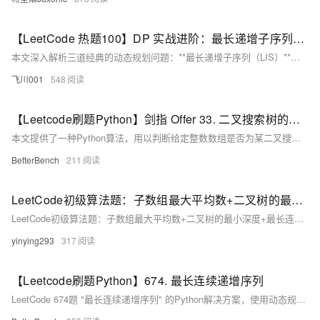
【LeetCode 热题100】DP 实战进阶：最长递增子序列、乘积最大子数组、分割等和子集（力扣300 / 152/ 416 ）（Go语言版）
本文深入解析三道经典的动态规划问题：**最长递增子序列（LIS）**、**乘积最大子数组** 和 **分割等和子集**。 - **300. LIS** 通过 `dp[i]` 表示以第 `i` 个元素结尾的最长递增子序列长度，支持 O(n²) 动态规划与 O(n log n) 的二分优化。 - **152. 乘积最大子数组** 利用正负数特性，同时维护最大值与最小值的状态转移方程。 - **416. 分割等和子集** 转化为 0-1 背包问题，通过布尔型 DP 实现子集和判断。 总结对比了三题的状态定义与解法技巧，并延伸至相关变种问题，助你掌握动态规划的核心思想与灵活应用！
飞川001
548
【Leetcode刷题Python】剑指 Offer 33. 二叉搜索树的后序遍历序列
本文提供了一种Python算法，用以判断给定整数数组是否为某二叉搜索树的后序遍历结果，通过识别根节点并递归验证左右子树的值是否满足二叉搜索树的性质。
BetterBench
211
LeetCode初级算法题：子数组最大平均数+二叉树的最小深度+最长连续递增序列+柠檬水找零
LeetCode初级算法题：子数组最大平均数+二叉树的最小深度+最长连续递增序列+柠檬水找零
yinying293
317
【Leetcode刷题Python】674. 最长连续递增序列
LeetCode 674题 "最长连续递增序列" 的Python解决方案，使用动态规划算法找出给定整数数组中最长连续递增子序列的长度。