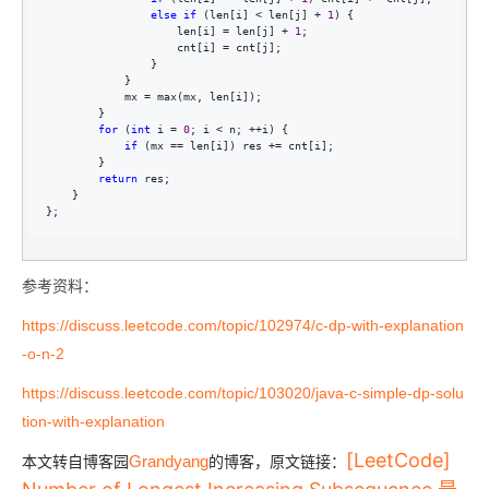
else
if
 (len[i] < len[j] + 
1
) {

                    len[i] 
= len[j] + 
1
;

                    cnt[i] 
=
 cnt[j];

                }

            }

            mx 
=
 max(mx, len[i]);

        }

for
 (
int
 i = 
0
; i < n; ++
i) {

if
 (mx == len[i]) res +=
 cnt[i];

        }

return
 res;

    }

};
参考资料：
https://discuss.leetcode.com/topic/102974/c-dp-with-explanation
-o-n-2
https://discuss.leetcode.com/topic/103020/java-c-simple-dp-solu
tion-with-explanation
[LeetCode]
本文转自博客园
的博客，原文链接：
Grandyang