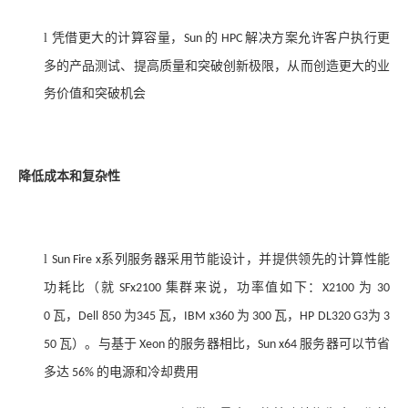
l
凭借更大的计算容量，
的
解决方案允许客户执行更
Sun
HPC
多的产品测试、提高质量和突破创新极限，从而创造更大的业
务价值和突破机会
降低成本和复杂性
l
系列服务器采用节能设计，并提供领先的计算性能
Sun Fire x
功耗比（就
集群来说，功率值如下：
为
SFx2100
X2100
30
瓦，
为
瓦，
为
瓦，
为
0
Dell 850
345
IBM x360
300
HP DL320 G3
3
瓦）。与基于
的服务器相比，
服务器可以节省
50
Xeon
Sun x64
多达
的电源和冷却费用
56%