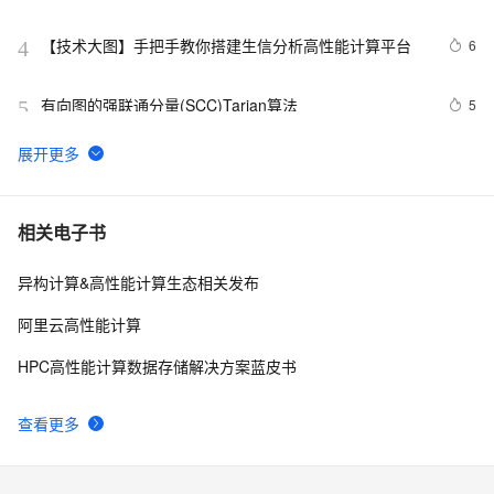
开发团队
【技术大图】手把手教你搭建生信分析高性能计算平台
6
4
有向图的强联通分量(SCC)Tarjan算法
5
5
云上弹性高性能计算，支持生命科学产业高速发展、降本
2
6
增效
阿里云hpc8ae服务器ECS高性能计算优化型实例性能详
6
7
相关电子书
解
异构计算&高性能计算生态相关发布
阿里云何万青：南坡VS北坡，阿里云高性能计算行业实
7
8
践
阿里云高性能计算
弹性高性能计算在药物筛选中的应用
3
9
HPC高性能计算数据存储解决方案蓝皮书
高性能计算集群的主要应用场景
3
10
查看更多