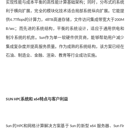
实现性能与成本平衡的高性能计算基础架构；同时，分布式的系统
利于横向扩展，完全的模块化技术适合局部系统纵向扩展。它能提
供
的计算力，
高速存储，文件访问集成带宽大于
4.7Tflops
48TB
200M
；而先进的系统结构，平衡的系统设计，适应于通用供电和
B/sec
制冷系统的机房。
作为单一软硬件供货商，能够帮助用户减少
Sun
集成复杂度并提高服务质量。作为成熟的系统结构，该方案已经在
石油、制造业、金融、渲染、教育等行业成功实施。
系统和
特点与客户利益
SUN HPC
x64
的
和网格计算解决方案基于
的新型
服务器、
Sun
HPC
Sun
x64
Sun Fir