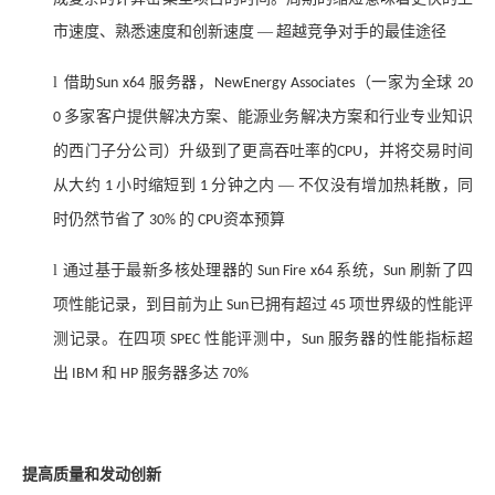
市速度、熟悉速度和创新速度
—
超越竞争对手的最佳途径
l
借助
服务器，
（一家为全球
Sun x64
NewEnergy Associates
20
多家客户提供解决方案、能源业务解决方案和行业专业知识
0
的西门子分公司）升级到了更高吞吐率的
，并将交易时间
CPU
从大约
小时缩短到
分钟之内
—
不仅没有增加热耗散，同
1
1
时仍然节省了
的
资本预算
30%
CPU
l
通过基于最新多核处理器的
系统，
刷新了四
Sun Fire x64
Sun
项性能记录，到目前为止
已拥有超过
项世界级的性能评
Sun
45
测记录。在四项
性能评测中，
服务器的性能指标超
SPEC
Sun
出
和
服务器多达
IBM
HP
70%
提高质量和发动创新