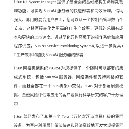
l
提供了最全面的基础结构生命周期管
Sun N1 System Manager
理功能，可实现
服务器的快速部署和高效管理。借助
Sun x64
强大、易用的混合用户界面，您可以从一个控制台管理数百个
节点，这将直接转化为更高的
生产效率、更低的总拥有成
IT
本和更快的上市速度。通过简化异构环境下的操作系统和应用
程序供应，
可以进一步提高
Sun N1 Service Provisioning System
I
生产效率和加快
服务器的部署
T
Sun x64
l
网格机架系统
为您提供了一个随时可以部署的集
Sun
(SGRS)
成式系统，包括
服务器、网络选件和支持网格的软
Sun x64
件，而且全部在一个
机架中交付。
对于部署崩溃模
Sun
SGRS
拟、金融风险评估等应用的客户或执行科学研究的客户十分理
想
l
曾经发布了其第一个
（万亿次浮点运算）级的集群
Sun
Tera
设备，为客户利用最佳做法快速和经济高效地开发大规模集群