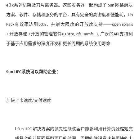
系列机架及刀片服务器。这些服务器一起构成了
网格解决
e
 x
Sun
方案、软件、存储和服务的平台，具有完全的高密度和低能耗，
Lin
有效率达到
，并最大限度的开放度支持——
Pack
80%
open solaris
开放存储
开放的管理软件
广泛的
支持利
+
+
(Lustre, qfs, samfs…),
API
于基于应用需求的深度开发和更长周期的系统使用寿命
系统可以帮助企业：
Sun HPC
加快上市速度
交付速度
/
l
解决方案的领先性能使客户能够利用计算资源缩短完
Sun HPC
成复杂的计算密集型项目的时间。周期的缩短意味着更快的上