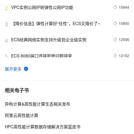
VPC实例公网IP转弹性公网IP功能
15844
2
【降价信息】弹性计算好“任性”，ECS又降价了~
15800
3
ECS经典网络实例支持升级到企业级实例
12936
4
ECS 8080端口连接拒绝问题排查
12152
5
如何使用标签(TAG RAM)控制对ECS 资源的访问？
8973
6
阿里云郑晓：浅谈GPU虚拟化技术（第三章）
6302
7
相关电子书
异构计算&高性能计算生态相关发布
【杭州云栖】弹性计算平台技术：云服务器“安全”“稳
5734
8
定”“弹性”的基石
阿里云高性能计算
云服务器 ECS弹性变配能力总览
5541
9
HPC高性能计算数据存储解决方案蓝皮书