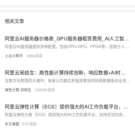
相关文章
阿里云AI服务器价格表_GPU服务器租赁费用_AI人工智能高性能计算推理
阿里云AI服务器提供多种配置，包括CPU+GPU、FPGA等，适用于人工智能、机器学习和深度学习等计算密集型任务。本文整理了阿里云GPU服务器的优惠价格，涵盖NVIDIA A10、V100、T4等型号，提供1个月、1年和1小时的收费明细。具体规格如A10卡GN7i、V100-16G卡GN6v等，适用于不同业务场景，详情见官方页面。
上云小帮手
1668
阿里云吴结生：高性能计算持续创新，响应数据+AI时代的多元化负载需求
在数字化转型的大潮中，每家公司都在积极探索如何利用数据驱动业务增长，而AI技术的快速发展更是加速了这一进程。
弹性计算-百晓生
120599
阿里云弹性计算（ECS）提供强大的AI工作负载平台，支持灵活的资源配置与高性能计算，适用于AI训练与推理
阿里云弹性计算（ECS）提供强大的AI工作负载平台，支持灵活的资源配置与高性能计算，适用于AI训练与推理。通过合理优化资源分配、利用自动伸缩及高效数据管理，ECS能显著提升AI系统的性能与效率，降低运营成本，助力科研与企业用户在AI领域取得突破。
东方睿赢
575