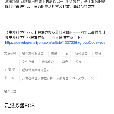
适用场景:
继续使用原线下机房的已有 HPC 集群，基于业务的高
峰低谷来进行云上资源的灵活扩容及释放，高效节省成本。
《生命科学行业云上解决方案及最佳实践》——阿里云高性能计
算生命科学行业解决方案——五大解决方案（下）
https://developer.aliyun.com/article/1227236?groupCode=ecs
文章标签：
弹性高性能计算
容器
BI
弹性计算
运维
文件存储
数据中心
调度
缓存
关键词：
超级计算集群阿里云
来 源：
开发者社区
>
弹性计算
>
云服务器ECS
>
文章
> 正文
弹性计算
云服务器ECS