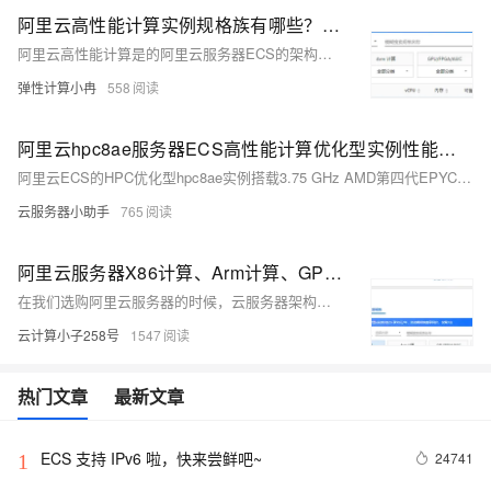
阿里云高性能计算实例规格族有哪些？各自特点、适用场景介绍
阿里云高性能计算是的阿里云服务器ECS的架构之一，高性能计算实例规格族主要应用于各种需要超高性能、网络和存储能力的应用场景，例如人工智能、机器学习、科学计算、地质勘探、气象预报等场景。高性能计算实例规格族有高性能计算优化型实例规格族hpc8ae、高性能计算优化型实例规格族hpc7ip、计算型超级计算集群实例规格族sccc7等。下面是阿里云高性能计算实例规格族特点、适用场景介绍。
弹性计算小冉
558
阿里云hpc8ae服务器ECS高性能计算优化型实例性能详解
阿里云ECS的HPC优化型hpc8ae实例搭载3.75 GHz AMD第四代EPYC处理器，配备64 Gbps eRDMA网络，专为工业仿真、EDA、地质勘探等HPC工作负载设计。实例提供1:4的CPU内存配比，支持ESSD存储和IPv4/IPv6，操作系统限于特定版本的CentOS和Alibaba Cloud Linux。ecs.hpc8ae.32xlarge实例拥有64核和256 GiB内存，网络带宽和eRDMA带宽均为64 Gbit/s。适用于CFD、FEA、气象预报等场景。
云服务器小助手
765
阿里云服务器X86计算、Arm计算、GPU/FPGA/ASIC、高性能计算架构区别
在我们选购阿里云服务器的时候，云服务器架构有X86计算、ARM计算、GPU/FPGA/ASIC、弹性裸金属服务器、高性能计算可选，有的用户并不清楚他们之间有何区别，本文主要简单介绍下不同类型的云服务器有何不同，主要特点及适用场景有哪些。
云计算小子258号
1547
热门文章
最新文章
ECS 支持 IPv6 啦，快来尝鲜吧~
24741
1