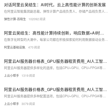
对话阿里云吴结生：AI时代，云上高性能计算的创新发展
在阿里云智能集团副总裁，弹性计算产品线负责人、存储产品线负责人 吴结生看来，如今已经有很多行业应用了高性能计算，且高性能计算的负载正呈现出多样化发展的趋势，“当下，很多基础模型的预训练、自动驾驶、生命科学，以及工业制造、半导体芯片等行业和领域都应用了高性能计算。”吴结生指出。
弹性计算-百晓生
102092
阿里云吴结生：高性能计算持续创新，响应数据+AI时代的多元化负载需求
在数字化转型的大潮中，每家公司都在积极探索如何利用数据驱动业务增长，而AI技术的快速发展更是加速了这一进程。
阿里云基础设施.
470
阿里云AI服务器价格表_GPU服务器租赁费用_AI人工智能高性能计算推理
阿里云AI服务器提供多样化的选择，包括CPU+GPU、CPU+FPGA等多种配置，适用于人工智能、机器学习和深度学习等计算密集型任务。其中，GPU服务器整合高性能CPU平台，单实例可实现最高5PFLOPS的混合精度计算能力。根据不同GPU类型（如NVIDIA A10、V100、T4等）和应用场景（如AI训练、推理、科学计算等），价格从数百到数千元不等。详情及更多实例规格可见阿里云官方页面。
上云小帮手
1319
阿里云AI服务器价格表_GPU服务器租赁费用_AI人工智能高性能计算推理
阿里云AI服务器提供多种配置选项，包括CPU+GPU、CPU+FPGA等组合，支持高性能计算需求。本文汇总了阿里云GPU服务器的价格信息，涵盖NVIDIA A10、V100、T4、P4、P100等多款GPU卡，适用于人工智能、机器学习和深度学习等场景。详细价格表和实例规格见文内图表。
上云小帮手
3079