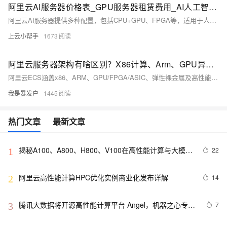
阿里云AI服务器价格表_GPU服务器租赁费用_AI人工智能高性能计算推理
阿里云AI服务器提供多种配置，包括CPU+GPU、FPGA等，适用于人工智能、机器学习和深度学习等计算密集型任务。本文整理了阿里云GPU服务器的优惠价格，涵盖NVIDIA A10、V100、T4等型号，提供1个月、1年和1小时的收费明细。具体规格如A10卡GN7i、V100-16G卡GN6v等，适用于不同业务场景，详情见官方页面。
上云小帮手
1673
阿里云服务器架构有啥区别？X86计算、Arm、GPU异构、裸金属和高性能计算对比
阿里云ECS涵盖x86、ARM、GPU/FPGA/ASIC、弹性裸金属及高性能计算等多种架构。x86架构采用Intel/AMD处理器，适用于广泛企业级应用；ARM架构低功耗，适合容器与微服务；GPU/FPGA/ASIC专为AI、图形处理设计；弹性裸金属提供物理机性能；高性能计算则针对大规模并行计算优化。
我是暴发户
1445
热门文章
最新文章
揭秘A100、A800、H800、V100在高性能计算与大模型
22
1
训练中的地位
阿里云高性能计算HPC优化实例商业化发布详解
14
2
腾讯大数据将开源高性能计算平台 Angel，机器之心专访
7
3
开发团队