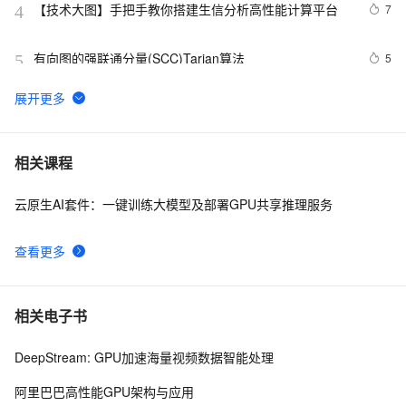
【技术大图】手把手教你搭建生信分析高性能计算平台
7
4
有向图的强联通分量(SCC)Tarjan算法
5
5
云上弹性高性能计算，支持生命科学产业高速发展、降本
2
6
增效
阿里云hpc8ae服务器ECS高性能计算优化型实例性能详
6
7
相关课程
解
云原生AI套件：一键训练大模型及部署GPU共享推理服务
阿里云何万青：南坡VS北坡，阿里云高性能计算行业实
9
8
践
查看更多
弹性高性能计算在药物筛选中的应用
3
9
高性能计算集群的主要应用场景
3
10
相关电子书
DeepStream: GPU加速海量视频数据智能处理
阿里巴巴高性能GPU架构与应用