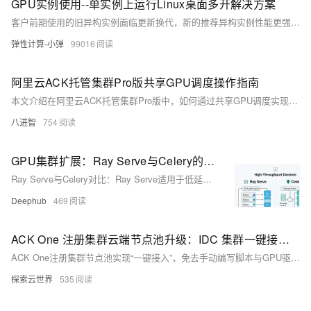
GPU实例使用--单实例上运行Linux桌面多开解决方案
客户前期使用的旧异构实例面临更新换代，新的推荐异构实例性能更强，客户的业务软件运行时，GPU使用率不高，需要探索多开方案，提高GPU使用率，提高实例性价比。
弹性计算-小弹
99016
阿里云ACK托管集群Pro版共享GPU调度操作指南
本文介绍在阿里云ACK托管集群Pro版中，如何通过共享GPU调度实现显存与算力的精细化分配，涵盖前提条件、使用限制、节点池配置及任务部署全流程，提升GPU资源利用率，适用于AI训练与推理场景。
八进智
754
GPU集群扩展：Ray Serve与Celery的技术选型与应用场景分析
Ray Serve与Celery对比：Ray Serve适用于低延迟、高并发的GPU推理服务，支持资源感知调度；Celery适合CPU密集型的离线批处理，具备成熟的任务队列机制。两者设计理念不同，适用场景各异，可根据任务类型灵活选型。
Deephub
469
ACK One 注册集群云端节点池升级：IDC 集群一键接入云端 GPU 算力，接入效率提升 80%
ACK One注册集群节点池实现“一键接入”，免去手动编写脚本与GPU驱动安装，支持自动扩缩容与多场景调度，大幅提升K8s集群管理效率。
探索云世界
535