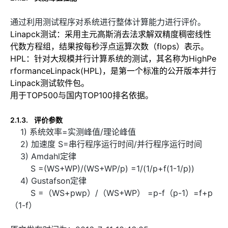
通过利用测试程序对系统进行整体计算能力进行评价。
Linapck测试：采用主元高斯消去法求解双精度稠密线性
代数方程组，结果按每秒浮点运算次数（
flops
）表示。
HPL：针对大规模并行计算系统的测试，其名称为
HighPe
rformanceLinpack(HPL)
，是第一个标准的公开版本并行
Linpack
测试软件包。
用于
TOP500
与国内
TOP100
排名依据。
2.1.3.
评价参数
1) 系统效率=实测峰值/理论峰值
2) 加速度 S=串行程序运行时间/并行程序运行时间
3) Amdahl定律
S =(WS+WP)/(WS+WP/p) =1/(1/p+f(1-1/p))
4) Gustafson定律
S =（WS+pwp）/（WS+WP） =p-f（p-1）=f+p
（1-f）