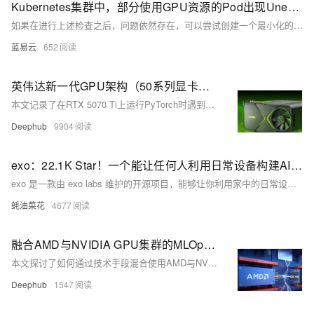
Kubernetes集群中，部分使用GPU资源的Pod出现UnexpectedAdmissionError问题的解决方案。
如果在进行上述检查之后，问题依然存在，可以尝试创建一个最小化的Pod配置，仅请求GPU资源而不
蓝易云
652
英伟达新一代GPU架构（50系列显卡）PyTorch兼容性解决方案
本文记录了在RTX 5070 Ti上运行PyTorch时遇到的CUDA兼容性问题，分析其根源为预编译二进制文件不支持sm_120架构，并提出解决方案：使用PyTorch Nightly版本、更新CUDA工具包至12.8。通过清理环境并安装支持新架构的组件，成功解决兼容性问题。文章总结了深度学习环境中硬件与框架兼容性的关键策略，强调Nightly构建版本和环境一致性的重要性，为开发者提供参考。
Deephub
9904
exo：22.1K Star！一个能让任何人利用日常设备构建AI集群的强大工具，组成一个虚拟GPU在多台设备上并行运行模型
exo 是一款由 exo labs 维护的开源项目，能够让你利用家中的日常设备（如 iPhone、iPad、Android、Mac 和 Linux）构建强大的 AI 集群，支持多种大模型和分布式推理。
蚝油菜花
4677
融合AMD与NVIDIA GPU集群的MLOps：异构计算环境中的分布式训练架构实践
本文探讨了如何通过技术手段混合使用AMD与NVIDIA GPU集群以支持PyTorch分布式训练。面对CUDA与ROCm框架互操作性不足的问题，文章提出利用UCC和UCX等统一通信框架实现高效数据传输，并在异构Kubernetes集群中部署任务。通过解决轻度与强度异构环境下的挑战，如计算能力不平衡、内存容量差异及通信性能优化，文章展示了如何无需重构代码即可充分利用异构硬件资源。尽管存在RDMA验证不足、通信性能次优等局限性，但该方案为最大化GPU资源利用率、降低供应商锁定提供了可行路径。源代码已公开，供读者参考实践。
Deephub
1547