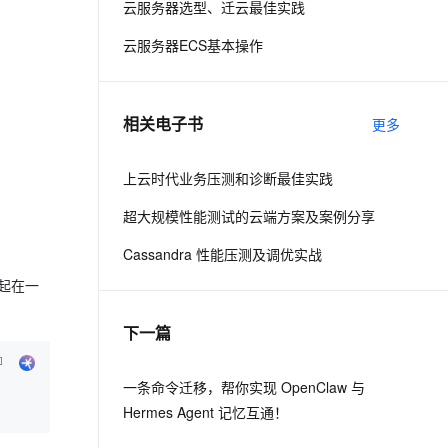
云服务器选型、迁云最佳实践
云服务器ECS基本操作
息提取
与 AI 智能体进行实时音视频通话
从文本、图片、视频中提取结构化的属性信息
构建支持视频理解的 AI 音视频实时通话应用
t.diy 一步搞定创意建站
构建大模型应用的安全防护体系
相关电子书
更多
通过自然语言交互简化开发流程,全栈开发支持
通过阿里云安全产品对 AI 应用进行安全防护
上云时代业务压测和诊断最佳实践
超大规模性能测试的云端方案及案例分享
Cassandra 性能压测及调优实战
务起在一
下一篇
一条命令迁移，帮你实现 OpenClaw 与
Hermes Agent 记忆互通！