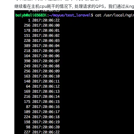
继续看在主机cpu耗干的情况下, 处理请求的QPS，我们通过从nginx的