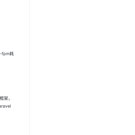
fpm耗
简框架，
avel