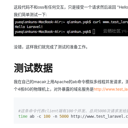
大模型解决方案
这段代码不和oss有任何交互，只是接受一个请求然后返回 "Hello Lar
迁移与运维管理
我们简单测试一下:
快速部署 Dify，高效搭建 
专有云
10 分钟在聊天系统中增加
没错，这样我们就完成了测试的准备工作。
测试数据
我在自己的macair上用Apache的ab命令模拟多线程并发请
个4核8G的物理机上，对外暴露的域名服务是
http://www.test_l
#这条命令代表client端有100个并发、总共5000次请求发
time
 ab -c 
100
 -n 
5000
 http://www.test_laravel.c