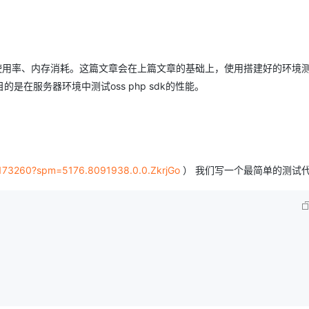
Deepseek-v4-pro
HappyHors
同享
万小智 AI 建站低至 15元/月
Qoder CN
AI 短剧/漫剧
云原生数据库 
快递物流查询
WordPress
成为服务伙
高校合作
点，立即开启云上创新
覆盖公网/内网、递归/权威、移动APP等全场景解析服务
送.CN域名，送备案服务码
基于千问大模型等，支持代码智能生成、研发智能问答
AI助力短剧
态智能体模型
旗舰 MoE 大模型，百万上下文与顶尖推理能力
图生视频，流
Ubuntu
服务生态伙伴
云工开物
企业应用
Works
Night Plan 支持 Qwen 3.8-Max
云原生大数据计算服务 MaxCompute
AI 办公
容器服务 Kub
NEW
GLM-5.2
Wan2.7-T
Red Hat
30+ 款产品免费体验
Data Agent 驱动的一站式 Data+AI 开发治理平台
夜间 5 折，Qwen/Meoo/TokenPlan 客户专享
面向分析的企业级SaaS模式云数据仓库
AI智能应用
提供一站式管
使用率、内存消耗。这篇文章会在上篇文章的基础上，使用搭建好的环境
科研合作
视觉 Coding、空间感知、多模态思考等全面升级
1M上下文，专为长程任务能力而生
ERP
在服务器环境中测试oss php sdk的性能。
堂（旗舰版）
SUSE
智能客服
CRM
防护产品
2个月
自动承接线索
建站小程序
OA 办公系统
AI 应用构建
大模型原生
力提升
财税管理
模板建站
Qoder
大模型服务平台百炼-应用模版
HOT
NEW
es/173260?spm=5176.8091938.0.0.ZkrjGo
） 我们写一个最简单的测试
面向真实软件
个人版上线、团队版降价；千问3.8-Max首发发尝鲜
丰富多元化的应用模版和解决方案
400电话
定制建站
万有无界
大模型服务平台百炼-智能体
方案
广告营销
模板小程序
的模型效果
灵活可视化地构建企业级 Agent
定制小程序
秒悟
人工智能平台 PAI
APP 开发
云端极速 AI 
新一代 AI 视频生成模型，深度适配广告营销等场景
AI Native 的算法工程平台，一站式完成建模、训练、推理服务部署
建站系统