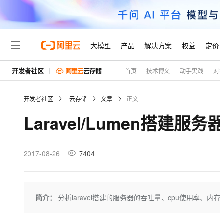
大模型
产品
解决方案
权益
定价
开发者社区
首页
技术博文
动手实践
对
大模型
产品
解决方案
权益
定价
云市场
伙伴
服务
了解阿里云
精选产品
精选解决方案
普惠上云
产品定价
精选商城
成为销售伙伴
售前咨询
为什么选择阿里云
千问AI平台
开发者社区
云存储
文章
正文
了解云产品的定价详情
大模型服务平台百炼
千问办公，解锁你的工作
普惠上云 官方力荐
分销伙伴
在线服务
网站建设
什么是云计算
大
Laravel/Lumen搭建服
大模型服务与应用平台
企业级Agent产品，直接
云服务器38元/年起，超
咨询伙伴
多端小程序
技术领先
云上成本管理
售后服务
轻量应用服务器
Agency Agents：拥
官方推荐返现计划
大模型
精选产品
精选解决方案
Salesforce 国际版订阅
稳定可靠
管理和优化成本
推荐新用户得奖励，单订单
销售伙伴合作计划
2017-08-26
7404
自助服务
友盟天域
安全合规
人工智能与机器学习
AI
文本生成
云数据库 RDS
HappyHorse 打造一
云工开物
无影生态合作计划
在线服务
观测云
分析师报告
高校专属算力普惠，学生认
计算
互联网应用开发
Qwen3.8-Max
HOT
Salesforce On Alibaba C
工单服务
Tuya 物联网平台阿里云
研究报告与白皮书
人工智能平台 PAI
快速拥有专属 OpenClaw
简介：
分析laravel搭建的服务器的吞吐量、cpu使用率、
大模
Consulting Partner 合
大数据
容器
智能体时代全能旗舰模型
免费试用
短信专区
一站式AI开发、训练和推
蓝凌 OA
AI 大模型销售与服务生
现代化应用