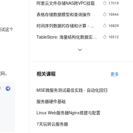
安全
我要投诉
e-1.1-I2V
Cosyvoice-V3-Flash
阿里云文件存储NAS跨VPC挂载
17019
PolarDB
上云场景组合购
Milvus 弹性伸缩功能新增节
伴
漫剧创作，剧本、分镜、视频高效生成
100%兼容MySQL、PostgreSQL，兼容Oracle，支持集中和分布式
覆盖90%+业务场景，专享组合折扣价
点支持范围
畅自然，细节丰富
高表现力语音合成大模型，语音克隆听感自然
VPN
表格存储数据模型和查询操作
16944
ernetes 版 ACK
云聚AI 严选权益
AI 原生数据库服务发布
SSL 证书
时间序列数据的存储和计算 - 概
2V
Fun-ASR
16829
，一键激活高效办公新体验
理容器应用的 K8s 服务
精选AI产品，从模型到应用全链提效
Agent 数据网关
测试这个
述
文戏情感细腻自然，动作戏激烈拳拳到肉，实现更强表演能力
支持中英文自由切换，具备更强的噪声鲁棒性
堡垒机
TableStore: 海量结构化数据实时
16512
AI 用量加速计划
云原生数据库 PolarDB
备份实战
防火墙
、识别商机，让客服更高效、服务更出色。
新老同享，达量后返
Agentic Database 发布
MySQL执行计划解析
16425
主机安全
应用
TableStore Timeline：轻松构建
16037
千万级IM和Feed流系统
千问办公
NEW
IDEA 下如何修改 Elasticsearch 
14863
AI 应用及服务市场
相关课程
代码，
更多
的智能体编程平台
一站式AI生产力平台
源码
AI 应用
伶鹊
MSE微服务测试最佳实践 - 自动化回归
企业级人与Agent协作平台，接入和调度多个数字员工
智能客服平台，对话机器人、对话分析、智能外呼
大模型
服务器硬件基础
大模型服务平台百炼 - 全妙
自然语言处理
Linux Web服务器Nginx搭建与配置
应用创作平台
多模态内容创作工具，已接入 DeepSeek
数据标注
7天玩转云服务器
机器学习