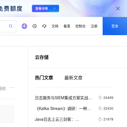
文档
备案
控制台
注册
登录
验
作计划
器
AI 活动
专业服务
服务伙伴合作计划
开发者社区
加入我们
产品动态
服务平台百炼
阿里云 OPC 创新助力计划
云存储
一站式生成采购清单，支持单品或批量购买
io：打造专属 AI 语音助手
S产品伙伴计划（繁花）
峰会
CS
造的大模型服务与应用开发平台
一句话生成原生可编辑精美 PPT 文稿
AI 生产力先锋
Al MaaS 服务伙伴赋能合作
域名
博文
Careers
至高可申请百万元
Qwen3.8-Max 模型上线
开启高性价比 AI 编程新体验
弹性可伸缩的云计算服务
Qwen-Audio-3.0-Realtime 端到端实时语音角色扮演
输入一句话想法, 轻松生成专业的 PPT
先锋实践拓展 AI 生产力的边界
Token 补贴，五大权
计划
海大会
伙伴信用分合作计划
商标
问答
社会招聘
热门文章
最新文章
益加速 OPC 成功
eek-V4-Pro
SS
一键部署幻兽帕鲁游戏服务器
飞天发布时刻
HOT
Open Search 向量检索版支
划
备案
电子书
校园招聘
pSeek-V4-Pro
视频创作，一键激活电商全链路生产力
稳定、安全、高性价比、高性能的云存储服务
一键购买专属联机服务器，轻松开启游戏
所见，即是所愿
持视频检索 Pipeline 功能
更多支持
版权
划
公司注册
镜像站
视频生成
语音识别与合成
专属 QwenPaw
漫剧工坊：一站式动画创作平台
AI 实训营
HOT
应用身份服务 (IDaaS)
日志服务与SIEM集成方案实战
24499
合作伙伴培训与认证
划
上云迁移
站生成，高效打造优质广告素材
全接入的云上超级电脑
从聊天伙伴进化为能主动干活的本地数字员工
快速生产连贯的高质量长漫剧
从基础到进阶，Agent 创客手把手教你
OpenClaw 管理能力上线
（二）：syslog篇
lScope
我要反馈
e-1.1-T2V
Qwen3-TTS-Flash
《Kafka Stream》调研：一种轻
22430
查询合作伙伴
n Alibaba Cloud ISV 合作
代维服务
建企业门户网站
10 分钟搭建微信、支付宝小程序
MaxCompute MaxFrame 提
量级流计算模式
畅细腻的高质量视频
离线语音合成大模型，多语言方言自适应，低延迟高稳定
创新加速
ope
Java日志上云三剑客：
登录合作伙伴管理后台
我要建议
21978
站，无忧落地极速上线
以可视化方式快速构建移动和 PC 门户网站
国内短信简单易用，安全可靠，秒级触达，全球覆盖200+国家和地区。
高效部署网站，快速应用到小程序
供自动弹性内存功能
Log4J/LogBack/Producer Lib