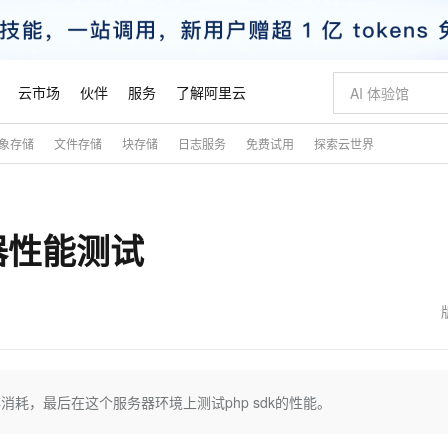
云市场
伙伴
服务
了解阿里云
象存储
文件存储
块存储
日志服务
免费试用
探索云世界
AI 特惠
数据与 API
成为产品伙伴
企业增值服务
最佳实践
价格计算器
AI 场景体
基础软件
产品伙伴合
阿里云认证
市场活动
配置报价
大模型
自助选配和估算价格
新方式
睿译宝，AI翻译排版一步到位
智启 AI 普惠权益
产品生态集成认证中心
企业支持计划
云上春晚
域名与网站
千问官方 MaaS 平台，为开发者和 Agent 而生，新用户赠送 1 亿 + tokens 额度
Qwen Aud
AI Coding
阿里云Maa
2026 阿里云
云服务器 E
为企业打
数据集
Windows
大模型认证
模型
NEW
NEW
务器性能测试
交付可用成果
值低价云产品抢先购
上传文档即自动完成翻译和格式还原
至高享 1亿+免费 tokens，加速 Al 应用落地
提供智能易用的域名与建站服务
智能编程，一键
安全可靠、
产品生态伙伴
专家技术服务
云上奥运之旅
弹性计算合作
阿里云中企出
手机三要素
宝塔 Linux
全部认证
价格优势
有专属领域专家
GLM-5.2：长任务时代开源旗舰模型
阿里云 OPC 创新助力计划
千问大模型
即刻拥有 DeepS
AI 电商营销
对象存储 O
大模型
产品生态伙伴工作台
企业增值服务台
云栖战略参考
云存储合作计
云栖大会
身份实名认证
CentOS
训练营
推动算力普惠，释放技术红利
最高返9万
多领域专家智能体,一键组建 AI 虚拟交付团队
快速构建应用程序和网站，即刻迈出上云第一步
至高百万元 Token 补贴，加速一人公司成长
多元化、高性能、安全可靠的大模型服务
真正可用的 1M 上下文,一次完成代码全链路开发
轻松解锁专属 Dee
从图文生成到
云上的中国
数据库合作计
活动全景
短信
Docker
图片和
站式影视创作平台
Hermes Agent，打造自进化智能体
Token Plan 模型订阅计划
数字证书管理服务（原SSL证书）
5 分钟轻松部署
AI 广告创作
无影云电脑
企业成长
NEW
信息公告
看见新力量
云网络合作计
OCR 文字识别
JAVA
证享300元代金券
可视化编排打通从文字构思到成片全链路闭环
全托管，含MySQL、PostgreSQL、SQL Server、MariaDB多引擎
自主进化，持久记忆，越用越聪明
Qwen3.8-Max 首发尝鲜，限时加量 10 倍，夜间低至2折
实现全站HTTPS，呈现可信的WEB访问
图文、视频一
随时随地安
魔搭 Mode
Kimi-K3
HappyHors
NEW
loud
服务实践
官网公告
金融模力时刻
Salesforce O
版
发票查验
全能环境
Claude Code + GStack 打造工程团队
千问办公，限时限量积分加倍
Qoder
低代码高效构
AI 建站
短信服务
内存消耗，最后在这个服务器环境上测试php sdk的性能。
型
NEW
作计划
Kimi 最新旗舰模型，长程编程与推理利器
让文字生成流
计划
创新中心
魔搭 ModelSc
健康状态
理服务
让AI从“聊天伙伴”进化为能干活的“数字员工”
安装技能 GStack，拥有专属 AI 工程团队
你的AI工作搭子，覆盖日常办公高频场景
面向真实软件的智能体编程平台
0 代码专业建
客户案例
天气预报查询
操作系统
态合作计划