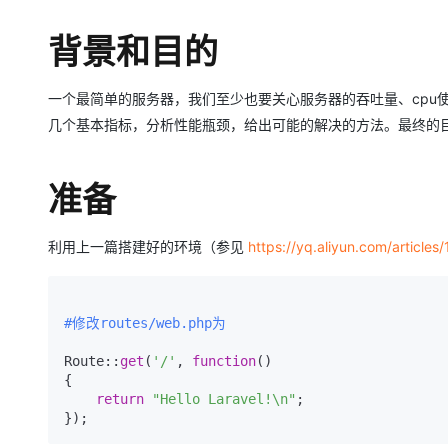
存储
天池大赛
Qwen3.7-Plus
云解析DNS
解决方案免费试用 新老
电子合同
最高领取价值200元试用
能看、能想、能动手的多模
安全
背景和目的
网络与CDN
AI 算法大赛
畅捷通
大数据开发治理平台 Data
AI 产品 免费试用
网络
安全
云开发大赛
Qwen3-VL-Plus
Tableau 订阅
1亿+ 大模型 tokens 和 
一个最简单的服务器，我们至少也要关心服务器的吞吐量、cpu
可观测
入门学习赛
中间件
几个基本指标，分析性能瓶颈，给出可能的解决的方法。最终的目的是
AI空中课堂在线直播课
云防火墙
140+云产品 免费试用
上云与迁云
云原生的云上边界网络安全
产品新客免费试用，最长1
数据库
生态解决方案
准备
大模型服务
企业出海
大模型ACA认证体验
大数据计算
助力企业全员 AI 认知与能
行业生态解决方案
千问AI平台-Token Plan
政企业务
媒体服务
利用上一篇搭建好的环境（参见
https://yq.aliyun.com/articl
开发者生态解决方案
企业服务与云通信
千问AI平台-模型体验
AI 开发和 AI 应用解决
在线体验全尺寸、多种模态
#修改routes/web.php为
域名与网站
Happy 系列大模型
Route:
:
get
(
'/'
, 
function
()

终端用户计算
{

return
"Hello Laravel!\n"
;

Serverless
});
开发工具