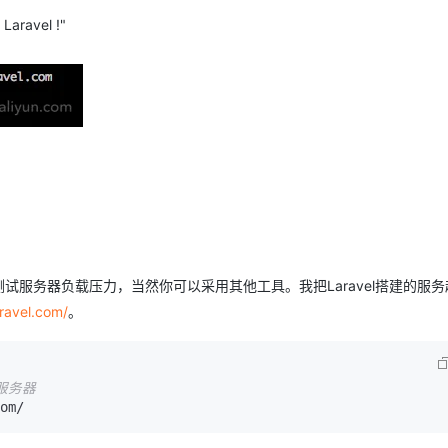
avel !"
AI 应用
10分钟微调：让0.6B模型媲美235B模
多模态数据信
型
依托云原生高可用架构,实现Dify私有化部署
用1%尺寸在特定领域达到大模型90%以上效果
一个 AI 助手
超强辅助，Bol
即刻拥有 DeepSeek-R1 满血版
在企业官网、通讯软件中为客户提供 AI 客服
多种方案随心选，轻松解锁专属 DeepSeek
求，测试服务器负载压力，当然你可以采用其他工具。我把Laravel搭建的服
aravel.com/
。
给服务器
om/