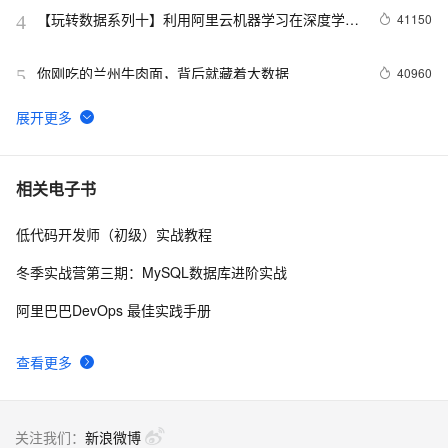
【玩转数据系列十】利用阿里云机器学习在深度学习
41150
4
框架下实现智能图片分类
你刚吃的兰州牛肉面，背后就藏着大数据
40960
5
odps是什么?
30765
6
【技术实验】mysql准实时同步数据到Elasticsearch
21254
7
相关电子书
低代码开发师（初级）实战教程
数据仓库介绍与实时数仓案例
20836
8
冬季实战营第三期：MySQL数据库进阶实战
分布式快照算法: Chandy-Lamport
20462
9
阿里巴巴DevOps 最佳实践手册
MaxCompute执行作业慢的原因排查
19310
10
查看更多
关注我们：
新浪微博