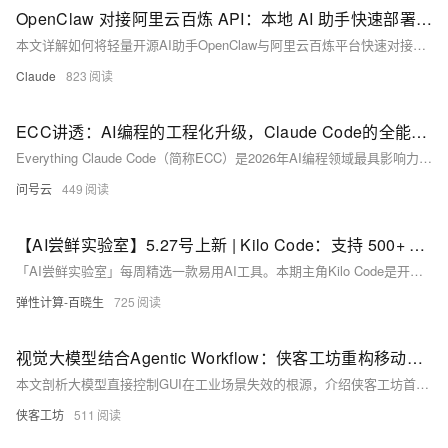
OpenClaw 对接阿里云百炼 API：本地 AI 助手快速部署指南
本文详解如何将轻量开源AI助手OpenClaw与阿里云百炼平台快速对接：通过配置兼容OpenAI接口、设置API密钥及模型参数，仅需数步即可本地调用通义千问系列大模型（如qwen-plus、qwen3-max），实现安全、可控、低门槛的智能助手部署。
Claude
823
ECC讲透：AI编程的工程化升级，Claude Code的全能增强系统，不止Agents与Skills
Everything Claude Code（简称ECC）是2026年AI编程领域最具影响力的增强框架之一，以近20万星的社区热度成为Claude Code的“全能增强包”。它并非简单的提示词集合或零散命令，而是一套完整的Agent Harness性能优化系统，通过Agents、Skills、Commands、Hooks、Rules、MCP配置等多层架构，将原生Claude Code从“临时助手”升级为“虚拟工程团队”。本文从ECC的核心定位、架构组件、能力体系、实战用法与价值优势五大维度，全面解析这款AI编程增强神器，揭示其如何超越Agents与Skills，实现工程化开发的全面升级。
问号云
449
【AI尝鲜实验室】5.27号上新 | Kilo Code：支持 500+ 模型的终端 AI 编程工具
「AI尝鲜实验室」每周精选一款易用AI工具。本期主角Kilo Code是开源AI编程搭档，支持500+模型，集成Architect/Code/Debug等五大模式，无需代码基础，用自然语言即可写代码、修Bug、搭项目。GitHub获近2万Star，VS Code插件安装超110万次。
弹性计算-百晓生
725
视觉大模型结合Agentic Workflow：侠客工坊重构移动端GUI自动化的技术实践
本文剖析大模型直接控制GUI在工业场景失效的根源，介绍侠客工坊首创的“Agentic Workflow”智能体工作流方案：通过视觉感知原子化、状态机驱动、分层意图对齐与反思式异常处理，实现高精度、可管控的AI手机数字员工，打通跨App数据孤岛。
侠客工坊
511