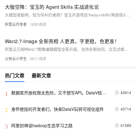
大咖空降：宝玉的 Agent Skills 实战进化论
大模型很聪明，但为何AI仍难用？宝玉开源项目“baoyu-skills”两周获3.1K+ Star，揭秘Agent技能实战进化：从痛点触发、暴力迭代到业务闭环提效。D2大会现场深度拆解AI时代生存逻辑。
阿里云开发者
1639
Wan2.7-Image 全新亮相 人更真，字更稳，色更准！
阿里云万相Wan2.7图像编辑模型全新升级，支持多图协同、交互式框选编辑与全链路创作，覆盖文生图、图生图、背景替换、风格迁移等场景。操作简单，自然语言指令即可实现专业级修图，适配电商、设计、内容创作等多元需求。
公有云小学生
2917
热门文章
最新文章
数据库开放权限太危险，又不想写API。DataV给你
43914
1
另外一个选择。
身怀绝技的开发者们，快来DataV玩转可视化组件
43714
2
阿里封神谈hadoop生态学习之路
41589
3