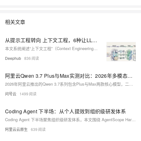
相关文章
从提示工程转向 上下文工程，6种让LLM在生产环境中稳定输出的技术
本文系统阐述“上下文工程”（Context Engineering）——生产级AI系统的核心能力。它不依赖提示词优化，而是通过选择性检索、上下文压缩、层次化布局、动态查询重构、记忆注入与工具感知六大技术，精准控制模型在运行时“看到什么、何时看、如何看”，从而根治幻觉、提升准确率、降低Token消耗，让小模型也能稳定输出高质量结果。
Deephub
836
阿里云Qwen 3.7 Plus与Max实测对比：2026年多模态能力与性价比深度解析
2026年阿里云推出的Qwen 3.7系列包含Plus与Max两款核心模型，二者共享100万tokens超长上下文窗口与35小时自治执行上限，但在模态能力、底层架构、输出上限与资费标准上存在本质差异，分别面向不同量级与类型的AI应用场景。
问号云
1499
Coding Agent 下半场：从个人提效到组织级研发体系
Coding Agent 下半场聚焦组织级研发体系，本文围绕 AgentScope Harness 展开了沙箱隔离、会话恢复等通用架构，为企业提供工程化解决方案参考。
阿里云云原生
639