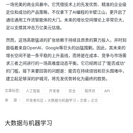
一场完美的商业风暴中。它凭借技术上的先发优势、精准的企业级
定位和成功的产品策略，不仅拿下了AI编程的半壁江山，更开启了
通往通用工作流智能体的大门。未来的增长空间理论上非常巨大，
足以支撑其冲击万亿美元估值。
然而，这场高歌猛进的扩张依赖于持续且昂贵的算力投入，并时刻
面临着来自OpenAI、Google等巨头的凶猛围剿。因此，其未来的
增长空间不是一条平稳的上升直线，而将是在成本、竞争与市场需
求三者之间进行的一场高难度动态平衡。它已经跨过了“能否成功”
的门槛，接下来要回答的问题是：能否在持续烧钱和巨头围堵中，
建立起足够深的护城河，将先发优势转化为最终的胜势。
文章标签：
人工智能
开发者
安全
程序员
API
来 源：
开发者社区
>
大数据与机器学习
>
文章
> 正文
大数据与机器学习