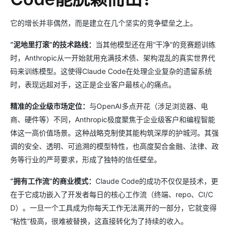
它的增长并非偶然，而是建立在几个坚实的竞争壁垒之上。
“泥地里打滚”的技术路线：
当其他模型还在用“干净”的竞赛题训练
时，Anthropic从一开始就用充满技术债、架构混乱的真实世界代
码来训练模型。这使得Claude Code在处理企业复杂的遗留系统
时，表现远超对手，这正是企业客户最核心的痛点。
精准的企业级市场定位：
与OpenAI多点开花（涉足浏览器、电
商、硬件等）不同，Anthropic极度聚焦于企业级客户和编程智能
体这一高价值场景。这种战略克制使其能构筑深厚的护城河。其强
调的安全、透明、可追溯的模型特性，也高度契合金融、法律、政
务等行业的严苛要求，形成了独特的信任壁垒。
“拥有工作流”的商业模式：
Claude Code的成功不仅仅是技术，更
在于它成功嵌入了开发者每日的核心工作流（终端、repo、CI/C
D）。一旦一个工具成为你每天工作无法离开的一部分，它就变得
“粘性”极高，很难被替换，这直接转化为了持续的收入。