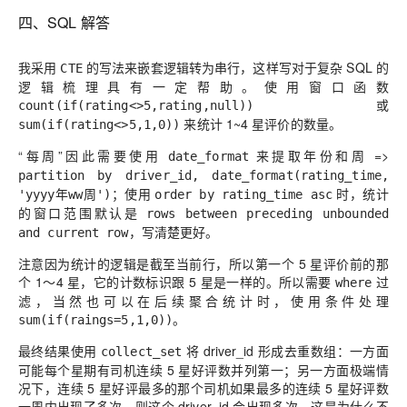
四、SQL 解答
我采用
的写法来嵌套逻辑转为串行，这样写对于复杂 SQL 的
CTE
逻辑梳理具有一定帮助。使用窗口函数
或
count(if(rating<>5,rating,null))
来统计 1~4 星评价的数量。
sum(if(rating<>5,1,0))
“每周”因此需要使用
来提取年份和周 =>
date_format
partition by driver_id, date_format(rating_time,
；使用
时，统计
'yyyy年ww周')
order by rating_time asc
的窗口范围默认是
rows between preceding unbounded
，写清楚更好。
and current row
注意因为统计的逻辑是截至当前行，所以第一个 5 星评价前的那
个 1～4 星，它的计数标识跟 5 星是一样的。所以需要
过
where
滤，当然也可以在后续聚合统计时，使用条件处理
。
sum(if(raings=5,1,0))
最终结果使用
将 driver_id 形成去重数组：一方面
collect_set
可能每个星期有司机连续 5 星好评数
并列第一
；另一方面极端情
况下，连续 5 星好评最多的那个司机如果最多的连续 5 星好评数
一周内出现了多次，则这个 driver_id 会出现多次，这是为什么不