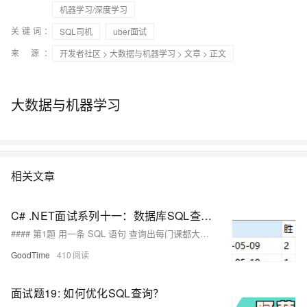
机器学习/深度学习
关键词：
SQL司机
uber面试
来 源：
开发者社区
>
大数据与机器学习
>
文章
> 正文
大数据与机器学习
相关文章
C# .NET面试系列十一：数据库SQL查询（附建表语句）
#### 第1题 用一条 SQL 语句 查询出每门课都大于80 分的学生姓名 建表语句： ```sql create table tableA ( name varchar(10), kecheng varchar(10), fenshu int(11) ) DEFAULT CHARSET = 'utf8'; ``` 插入数据 ```sql insert into tableA values ('张三', '语文', 81); insert into tableA values ('张三', '数学', 75); insert into tableA values ('李四',
GoodTime
410
面试题19: 如何优化SQL查询？