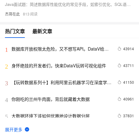
Java面试题：简述数据库性能优化的常见手段，如索引优化、SQL语句优化等。
杰哥在此
813
热门文章
最新文章
数据库开放权限太危险，又不想写API。DataV给你
43914
1
另外一个选择。
身怀绝技的开发者们，快来DataV玩转可视化组件
43711
2
【玩转数据系列十】利用阿里云机器学习在深度学习
41150
3
框架下实现智能图片分类
你刚吃的兰州牛肉面，背后就藏着大数据
40961
4
大数据环境下该如何优雅地设计数据分层
37831
5
odps是什么?
30766
6