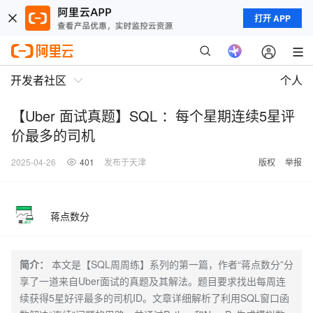
打开 APP
开发者社区
个人
【Uber 面试真题】SQL ：每个星期连续5星评
价最多的司机
2025-04-26
401
发布于天津
版权
举报
蒋点数分
简介：
本文是【SQL周周练】系列的第一篇，作者“蒋点数分”分
享了一道来自Uber面试的真题及其解法。题目要求找出每周连
续获得5星好评最多的司机ID。文章详细解析了利用SQL窗口函