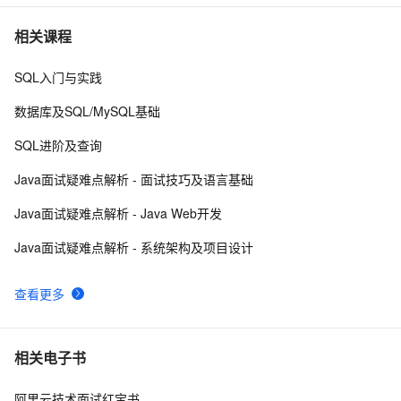
数据仓库介绍与实时数仓案例
20836
7
相关课程
SQL入门与实践
DataV接入ECharts图表库  可视化利器强强联手
20470
8
数据库及SQL/MySQL基础
分布式快照算法: Chandy-Lamport
20463
9
SQL进阶及查询
MaxCompute执行作业慢的原因排查
19318
10
Java面试疑难点解析 - 面试技巧及语言基础
Java面试疑难点解析 - Java Web开发
Java面试疑难点解析 - 系统架构及项目设计
查看更多
相关电子书
阿里云技术面试红宝书