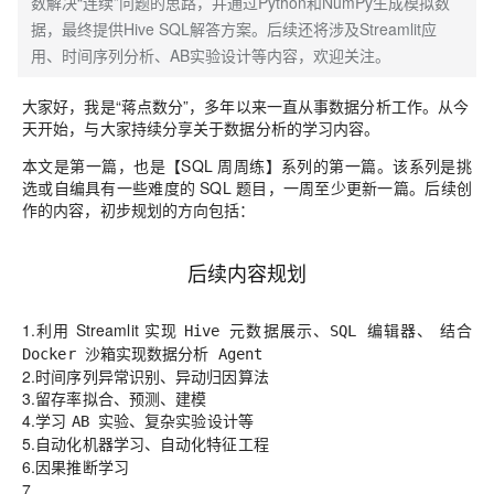
数解决“连续”问题的思路，并通过Python和NumPy生成模拟数
据，最终提供Hive SQL解答方案。后续还将涉及Streamlit应
用、时间序列分析、AB实验设计等内容，欢迎关注。
大家好，我是“蒋点数分”，
多年以来一直从事数据分析工作。从今
天开始，与大家持续分享关于数据分析的学习内容。
本文是第一篇，也是【SQL 周周练】系列的第一篇。该系列是挑
选或自编具有一些难度的 SQL 题目，一周至少更新一篇。后续创
作的内容，初步规划的方向包括：
后续内容规划
1.利用
Streamlit
实现
、
、 结合
Hive 元数据展示
SQL 编辑器
Docker 沙箱实现数据分析 Agent
2.时间序列异常识别、异动归因算法
3.留存率拟合、预测、建模
4.学习
、复杂实验设计等
AB 实验
5.
学习、自动化特征工程
自动化机器
6.
学习
因果推断
7. .……