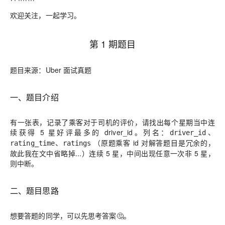
欢迎关注
，一起学习。
第 1 期题目
题目来源：Uber 面试真题
一、题目介绍
有一张表，记录了乘客对于司机的评价，请找出每个星期当中
连
续
获得 5 星好评最多的 driver_id。列名：
、
driver_id
、
（原题乘客 id 对解答题目是冗余的，
rating_time
ratings
故此我在文中省略掉...）连续 5 星，中间出现任意一次非 5 星，
则中断。
二、题目思路
想要答题的同学，可以先思考答案🤔。