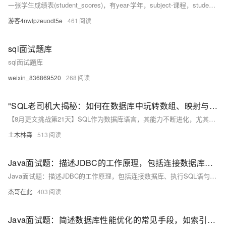
一张学生成绩表(student_scores)，有year-学年，subject-课程，student-学生，score-分数这四个字段，请完成如下问题： 问题1：每年每门学科排名第一的学生 问题2：每年总成绩都有所提升的学生
游客4nwlpzeuodt5e
461
sql面试题库
sql面试题库
weixin_836869520
268
"SQL老司机大揭秘：如何在数据库中玩转数组、映射与JSON，解锁数据处理的无限可能，一场数据与技术的激情碰撞！"
【8月更文挑战第21天】SQL作为数据库语言，其能力不断进化，尤其是在处理复杂数据类型如数组、映射及JSON方面。例如，PostgreSQL自8.2版起支持数组类型，并提供`unnest()`和`array_agg()`等函数用于数组的操作。对于映射类型，虽然SQL标准未直接支持，但通过JSON数据类型间接实现了键值对的存储与查询。如在PostgreSQL中创建含JSONB类型的表，并使用`-&gt;&gt;`提取特定字段或`@&gt;`进行复杂条件筛选。掌握这些技巧对于高效管理现代数据至关重要，并预示着SQL在未来数据处理领域将持续扮演核心角色。
土木林森
513
Java面试题：描述JDBC的工作原理，包括连接数据库、执行SQL语句等步骤。
Java面试题：描述JDBC的工作原理，包括连接数据库、执行SQL语句等步骤。
杰哥在此
403
Java面试题：简述数据库性能优化的常见手段，如索引优化、SQL语句优化等。