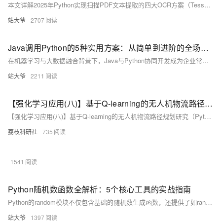
本文详解2025年Python实现扫描PDF文本提取的四大OCR方案（Tesseract、EasyOCR、PaddleOCR、OCRmyPDF），涵盖环境配置、图像预处理、核心识别与性能优化，结合财务票据、古籍数字化等实战场景，助力高效构建自动化文档处理系统。
站大爷
2707
Java调用Python的5种实用方案：从简单到进阶的全场景解析
在机器学习与大数据融合背景下，Java与Python协同开发成为企业常见需求。本文通过真实案例解析5种主流调用方案，涵盖脚本调用到微服务架构，助力开发者根据业务场景选择最优方案，提升开发效率与系统性能。
站大爷
2211
【强化学习应用(八)】基于Q-learning的无人机物流路径规划研究（Python代码实现）
【强化学习应用(八)】基于Q-learning的无人机物流路径规划研究（Python代码实现）
荔枝科研社
735
1541
Python随机数函数全解析：5个核心工具的实战指南
Python的random模块不仅包含基础的随机数生成函数，还提供了如randint()、choice()、shuffle()和sample()等实用工具，适用于游戏开发、密码学、统计模拟等多个领域。本文深入解析这些函数的用法、底层原理及最佳实践，帮助开发者高效利用随机数，提升代码质量与安全性。
站大爷
1397