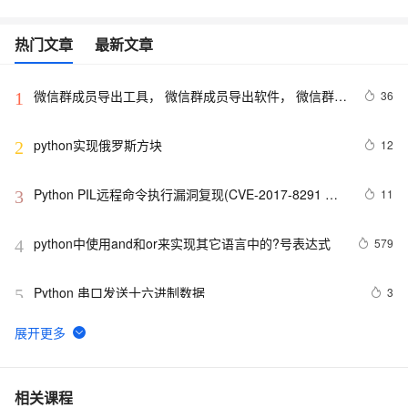
热门文章
最新文章
微信群成员导出工具， 微信群成员导出软件， 微信群管
36
1
理工具软件【python】
python实现俄罗斯方块
12
2
Python PIL远程命令执行漏洞复现(CVE-2017-8291 
11
3
CVE-2017-8291)
python中使用and和or来实现其它语言中的?号表达式
579
4
Python 串口发送十六进制数据
3
5
Python 多线程之threading介绍
8
6
python synflood test
2
7
相关课程