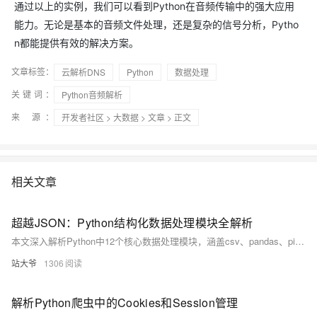
通过以上的实例，我们可以看到Python在音频传输中的强大应用
能力。无论是基本的音频文件处理，还是复杂的信号分析，Pytho
n都能提供有效的解决方案。
文章标签：
云解析DNS
Python
数据处理
关键词：
Python音频解析
来 源：
开发者社区
>
大数据
>
文章
> 正文
相关文章
超越JSON：Python结构化数据处理模块全解析
本文深入解析Python中12个核心数据处理模块，涵盖csv、pandas、pickle、shelve、struct、configparser、xml、numpy、array、sqlite3和msgpack，覆盖表格处理、序列化、配置管理、科学计算等六大场景，结合真实案例与决策树，助你高效应对各类数据挑战。（238字）
站大爷
1306
解析Python爬虫中的Cookies和Session管理