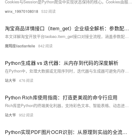
Cookies与Session是Python爬虫中实现状态保持的核心。Cookies由服务器发送、客户端存储，用于标识用户；Session则通过唯一ID在服务端记录会话信息。二者协同实现登录模拟与数据持久化。
winx_19970108018
532
淘宝商品详情接口（item_get）企业级全解析：参数配置、签名机制与 Python 代码实战
本文详解淘宝开放平台taobao.item_get接口对接全流程，涵盖参数配置、MD5签名生成、Python企业级代码实现及高频问题排查，提供可落地的实战方案，助你高效稳定获取商品数据。
魔羯座liaotianfeile
842
Python生成器 vs 迭代器：从内存到代码的深度解析
在Python中，处理大数据或无限序列时，迭代器与生成器可避免内存溢出。迭代器通过`__iter__`和`__next__`手动实现，控制灵活；生成器用`yield`自动实现，代码简洁、内存高效。生成器适合大文件读取、惰性计算等场景，是性能优化的关键工具。
站大爷
476
Python Rich库使用指南：打造更美观的命令行应用
Rich库是Python的终端美化利器，支持彩色文本、智能表格、动态进度条和语法高亮，大幅提升命令行应用的可视化效果与用户体验。
站大爷
952
Python实现PDF图片OCR识别：从原理到实战的全流程解析