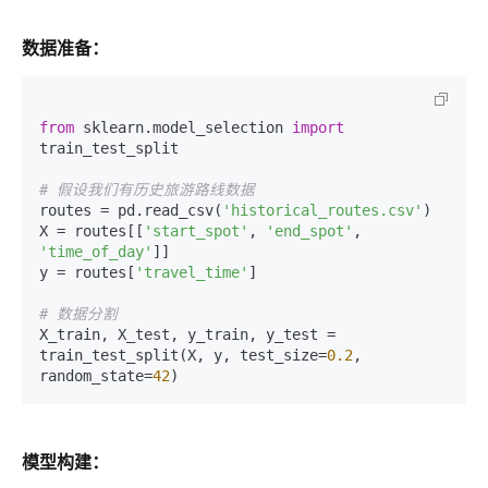
数据准备：
from
 sklearn.model_selection 
import
train_test_split

# 假设我们有历史旅游路线数据
routes = pd.read_csv(
'historical_routes.csv'
)

X = routes[[
'start_spot'
, 
'end_spot'
, 
'time_of_day'
]]

y = routes[
'travel_time'
]

# 数据分割
X_train, X_test, y_train, y_test = 
train_test_split(X, y, test_size=
0.2
, 
random_state=
42
模型构建：