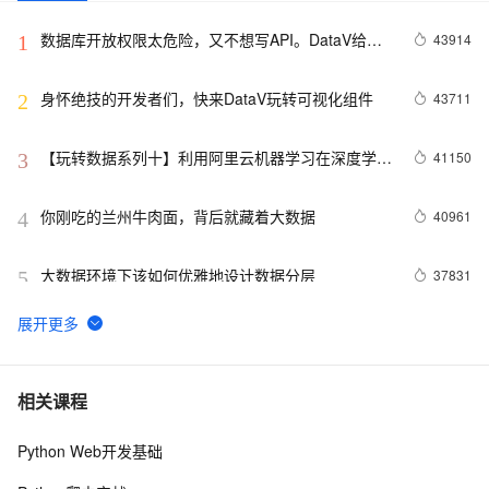
数据库开放权限太危险，又不想写API。DataV给你
43914
1
另外一个选择。
身怀绝技的开发者们，快来DataV玩转可视化组件
43711
2
【玩转数据系列十】利用阿里云机器学习在深度学习
41150
3
框架下实现智能图片分类
你刚吃的兰州牛肉面，背后就藏着大数据
40961
4
大数据环境下该如何优雅地设计数据分层
37831
5
odps是什么?
30766
6
数据仓库介绍与实时数仓案例
20836
7
相关课程
Python Web开发基础
DataV接入ECharts图表库  可视化利器强强联手
20470
8