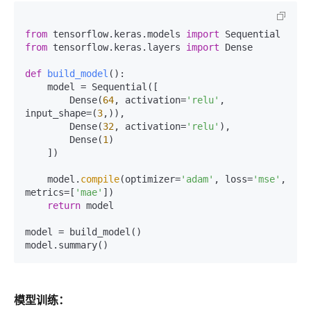
from
 tensorflow.keras.models 
import
from
 tensorflow.keras.layers 
import
 Dense

def
build_model
():

    model = Sequential([

        Dense(
64
, activation=
'relu'
, 
input_shape=(
3
,)),

        Dense(
32
, activation=
'relu'
),

        Dense(
1
)

    ])

    model.
compile
(optimizer=
'adam'
, loss=
'mse'
, 
metrics=[
'mae'
])

return
 model

model = build_model()

模型训练：