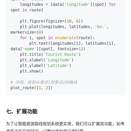
    longitudes = [data[
'longitude'
][spot] 
for
spot 
in
 route]

    plt.figure(figsize=(
10
, 
6
))

    plt.plot(longitudes, latitudes, 
'bo-'
, 
markersize=
10
)

for
 i, spot 
in
enumerate
(route):

        plt.text(longitudes[i], latitudes[i], 
data[
'name'
][spot], fontsize=
12
)

    plt.title(
'Tourist Route'
)

    plt.xlabel(
'Longitude'
)

    plt.ylabel(
'Latitude'
)

    plt.show()

# 示例：绘制从景点1到景点2的路线
plot_route([
1
, 
2
七、扩展功能
为了让智能旅游路线规划系统更实用，我们可以扩展其功能，如考