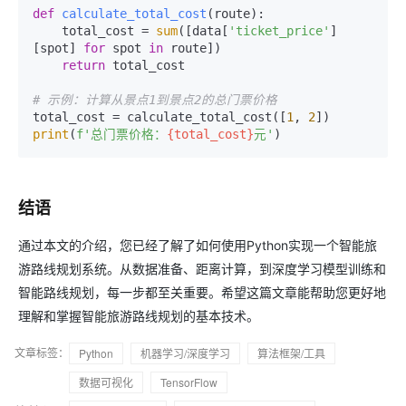
def
calculate_total_cost
(
route
):

    total_cost = 
sum
([data[
'ticket_price'
]
[spot] 
for
 spot 
in
 route])

return
 total_cost

# 示例：计算从景点1到景点2的总门票价格
total_cost = calculate_total_cost([
1
, 
2
print
(
f'总门票价格：
{total_cost}
元'
结语
通过本文的介绍，您已经了解了如何使用Python实现一个智能旅
游路线规划系统。从数据准备、距离计算，到深度学习模型训练和
智能路线规划，每一步都至关重要。希望这篇文章能帮助您更好地
理解和掌握智能旅游路线规划的基本技术。
文章标签：
Python
机器学习/深度学习
算法框架/工具
数据可视化
TensorFlow