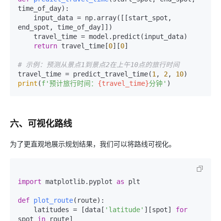
time_of_day
):

    input_data = np.array([[start_spot, 
end_spot, time_of_day]])

    travel_time = model.predict(input_data)

return
 travel_time[
0
][
0
]

# 示例：预测从景点1到景点2在上午10点的旅行时间
travel_time = predict_travel_time(
1
, 
2
, 
10
print
(
f'预计旅行时间：
{travel_time}
分钟'
六、可视化路线
为了更直观地展示规划结果，我们可以将路线可视化。
import
 matplotlib.pyplot 
as
 plt

def
plot_route
(
route
):

    latitudes = [data[
'latitude'
][spot] 
for
spot 
in
 route]
