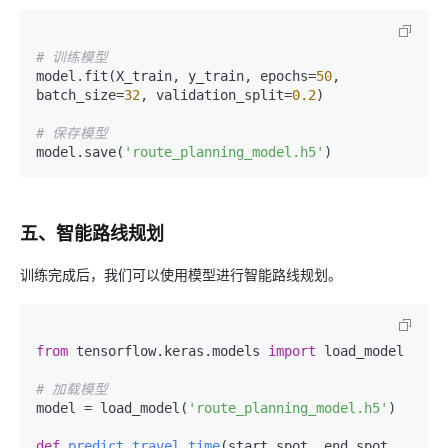
# 训练模型
model.fit(X_train, y_train, epochs=
50
, 
batch_size=
32
, validation_split=
0.2
)

# 保存模型
model.save(
'route_planning_model.h5'
五、智能路线规划
训练完成后，我们可以使用模型进行智能路线规划。
from
 tensorflow.keras.models 
import
 load_model

# 加载模型
model = load_model(
'route_planning_model.h5'
)

def
predict_travel_time
(
start_spot, end_spot, 