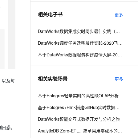
相关电子书
更多
息提取
与 AI 智能体进行实时音视频通话
从文本、图片、视频中提取结构化的属性信息
构建支持视频理解的 AI 音视频实时通话应用
DataWorks数据集成实时同步最佳实践（含内测邀请）-2020飞天大数据平台实战应用第一季
t.diy 一步搞定创意建站
构建大模型应用的安全防护体系
DataWorks调度任务迁移最佳实践-2020飞天大数据平台实战应用第一季
通过自然语言交互简化开发流程,全栈开发支持
通过阿里云安全产品对 AI 应用进行安全防护
基于DataWorks数据服务构建疫情大屏-2020飞天大数据平台实战应用第一季
相关实验场景
更多
，以及每
基于Hologres轻量实时的高性能OLAP分析
基于Hologres+Flink搭建GitHub实时数据大屏
DataWorks智能交互式数据开发与分析之旅
到困惑。
AnalyticDB Zero-ETL：简单易用零成本的一站式数据分析