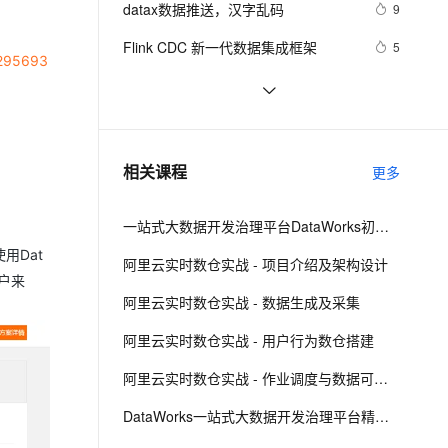
安全
datax数据推送，汉字乱码
我要投诉
e-1.1-I2V
Cosyvoice-V3-Flash
9
PolarDB
上云场景组合购
Milvus 弹性伸缩功能新增节
伴
漫剧创作，剧本、分镜、视频高效生成
100%兼容MySQL、PostgreSQL，兼容Oracle，支持集中和分布式
覆盖90%+业务场景，专享组合折扣价
点支持范围
畅自然，细节丰富
高表现力语音合成大模型，语音克隆听感自然
VPN
Flink CDC 新一代数据集成框架
5
.295693
ernetes 版 ACK
云聚AI 严选权益
AI 原生数据库服务发布
SSL 证书
arm 64 环境利用 docker 编译 datax 
9
2V
Fun-ASR
，一键激活高效办公新体验
理容器应用的 K8s 服务
精选AI产品，从模型到应用全链提效
Agent 数据网关
工具
文戏情感细腻自然，动作戏激烈拳拳到肉，实现更强表演能力
支持中英文自由切换，具备更强的噪声鲁棒性
堡垒机
Apache Flink 和 Paimon 在自如数据
5
AI 用量加速计划
云原生数据库 PolarDB
集成场景中的使用
防火墙
、识别商机，让客服更高效、服务更出色。
Dataphin常见问题之离线管道同步数
新老同享，达量后返
Agentic Database 发布
4
相关课程
更多
据datax就报连接超时如何解决
主机安全
应用
一站式大数据开发治理平台DataWorks初级课程
千问办公
NEW
AI 应用及服务市场
用Dat
的智能体编程平台
一站式AI生产力平台
阿里云实时数仓实战 - 项目介绍及架构设计
户来
AI 应用
伶鹊
阿里云实时数仓实战 - 数据生成及采集
企业级人与Agent协作平台，接入和调度多个数字员工
智能客服平台，对话机器人、对话分析、智能外呼
大模型
阿里云实时数仓实战 - 用户行为数仓搭建
大模型服务平台百炼 - 全妙
自然语言处理
阿里云实时数仓实战 - 作业调度与数据可视化
应用创作平台
多模态内容创作工具，已接入 DeepSeek
数据标注
DataWorks一站式大数据开发治理平台精品课程
机器学习