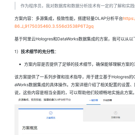
存储
天池大赛
Qwen3.7-Plus
云解析DNS
解决方案免费试用 新老
电子合同
作为程序员，我对数据库和数据分析技术有一定的了解和实践
最高领取价值200元试用
能看、能想、能动手的多模
安全
网络与CDN
AI 算法大赛
畅捷通
方案内容：多源集成，极致性能，搭建轻量OLAP分析平台
https
大数据开发治理平台 Data
AI 产品 免费试用
网络
安全
云开发大赛
Qwen3-VL-Plus
86.J_9175035460.3.556d3538P6T2gq
Tableau 订阅
1亿+ 大模型 tokens 和 
可观测
入门学习赛
中间件
AI空中课堂在线直播课
基于阿里云Hologres和DataWorks数据集成的方案，我可以
云防火墙
140+云产品 免费试用
上云与迁云
云原生的云上边界网络安全
产品新客免费试用，最长1
数据库
1）
技术细节的充分性
：
生态解决方案
大模型服务
企业出海
大模型ACA认证体验
大数据计算
方案内容是否提供了足够的技术细节，确保能够理解方案的
助力企业全员 AI 认知与能
行业生态解决方案
千问AI平台-Token Plan
政企业务
媒体服务
该方案提供了一系列步骤和技术指导，用于建立基于Hologres的O
开发者生态解决方案
aWorks数据集成的具体操作。方案详细介绍了相关配置的设
企业服务与云通信
千问AI平台-模型体验
AI 开发和 AI 应用解决
说，这些内容是相当全面的，可以帮助他们较顺畅地实施此方案
在线体验全尺寸、多种模态
域名与网站
Happy 系列大模型
终端用户计算
Serverless
开发工具