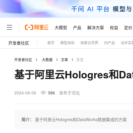
大模型
产品
解决方案
权益
定价
开发者社区
首页
模型体验
探索云世界
问产品
动手实
大模型
产品
解决方案
权益
定价
云市场
伙伴
服务
了解阿里云
精选产品
精选解决方案
普惠上云
产品定价
精选商城
成为销售伙伴
售前咨询
为什么选择阿里云
千问AI平台
开发者社区
大数据
文章
正文
了解云产品的定价详情
大模型服务平台百炼
千问办公，解锁你的工作
普惠上云 官方力荐
分销伙伴
在线服务
网站建设
什么是云计算
大
基于阿里云Hologres和D
大模型服务与应用平台
企业级Agent产品，直接
云服务器38元/年起，超
咨询伙伴
多端小程序
技术领先
云上成本管理
售后服务
轻量应用服务器
Agency Agents：拥
官方推荐返现计划
大模型
精选产品
精选解决方案
Salesforce 国际版订阅
稳定可靠
管理和优化成本
推荐新用户得奖励，单订单
销售伙伴合作计划
2024-09-06
396
发布于河北
自助服务
友盟天域
安全合规
人工智能与机器学习
AI
文本生成
云数据库 RDS
HappyHorse 打造一
云工开物
无影生态合作计划
在线服务
观测云
分析师报告
高校专属算力普惠，学生认
计算
互联网应用开发
Qwen3.8-Max
HOT
Salesforce On Alibaba C
工单服务
Tuya 物联网平台阿里云
研究报告与白皮书
人工智能平台 PAI
快速拥有专属 OpenClaw
简介：
基于阿里云Hologres和DataWorks数据集成的方案
大模
Consulting Partner 合
大数据
容器
智能体时代全能旗舰模型
免费试用
短信专区
一站式AI开发、训练和推
蓝凌 OA
AI 大模型销售与服务生
现代化应用