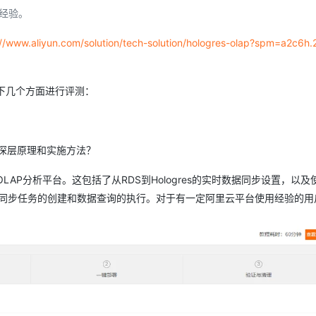
Deepseek-v4-pro
HappyHors
同享
万小智 AI 建站低至 15元/月
Qoder CN
AI 短剧/漫剧
云原生数据库 
快递物流查询
WordPress
经验。
成为服务伙
高校合作
点，立即开启云上创新
覆盖公网/内网、递归/权威、移动APP等全场景解析服务
送.CN域名，送备案服务码
基于千问大模型等，支持代码智能生成、研发智能问答
AI助力短剧
态智能体模型
旗舰 MoE 大模型，百万上下文与顶尖推理能力
图生视频，流
Ubuntu
://www.aliyun.com/solution/tech-solution/hologres-olap?spm=a2c6h
服务生态伙伴
云工开物
企业应用
Works
Night Plan 支持 Qwen 3.8-Max
云原生大数据计算服务 MaxCompute
AI 办公
容器服务 Kub
NEW
GLM-5.2
Wan2.7-T
Red Hat
30+ 款产品免费体验
Data Agent 驱动的一站式 Data+AI 开发治理平台
夜间 5 折，Qwen/Meoo/TokenPlan 客户专享
面向分析的企业级SaaS模式云数据仓库
AI智能应用
提供一站式管
科研合作
视觉 Coding、空间感知、多模态思考等全面升级
1M上下文，专为长程任务能力而生
ERP
堂（旗舰版）
SUSE
从以下几个方面进行评测：
智能客服
CRM
防护产品
2个月
自动承接线索
建站小程序
OA 办公系统
AI 应用构建
大模型原生
深层原理和实施方法？
力提升
财税管理
模板建站
Qoder
大模型服务平台百炼-应用模版
HOT
NEW
LAP分析平台。这包括了从RDS到Hologres的实时数据同步设置，以及使
面向真实软件
个人版上线、团队版降价；千问3.8-Max首发发尝鲜
丰富多元化的应用模版和解决方案
400电话
定制建站
置、同步任务的创建和数据查询的执行。对于有一定阿里云平台使用经验的用
万有无界
大模型服务平台百炼-智能体
方案
广告营销
模板小程序
。
的模型效果
灵活可视化地构建企业级 Agent
定制小程序
秒悟
人工智能平台 PAI
APP 开发
云端极速 AI 
新一代 AI 视频生成模型，深度适配广告营销等场景
AI Native 的算法工程平台，一站式完成建模、训练、推理服务部署
建站系统