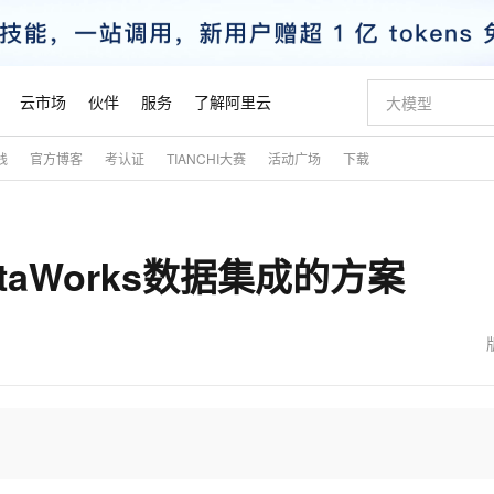
云市场
伙伴
服务
了解阿里云
践
官方博客
考认证
TIANCHI大赛
活动广场
下载
AI 特惠
数据与 API
成为产品伙伴
企业增值服务
最佳实践
价格计算器
AI 场景体
基础软件
产品伙伴合
阿里云认证
市场活动
配置报价
大模型
自助选配和估算价格
新方式
睿译宝，AI翻译排版一步到位
智启 AI 普惠权益
产品生态集成认证中心
企业支持计划
云上春晚
域名与网站
千问官方 MaaS 平台，为开发者和 Agent 而生，新用户赠送 1 亿 + tokens 额度
Qwen Aud
AI Coding
阿里云Maa
2026 阿里云
云服务器 E
为企业打
数据集
Windows
大模型认证
模型
NEW
NEW
ataWorks数据集成的方案
交付可用成果
值低价云产品抢先购
上传文档即自动完成翻译和格式还原
至高享 1亿+免费 tokens，加速 Al 应用落地
提供智能易用的域名与建站服务
智能编程，一键
安全可靠、
产品生态伙伴
专家技术服务
云上奥运之旅
弹性计算合作
阿里云中企出
手机三要素
宝塔 Linux
全部认证
价格优势
有专属领域专家
GLM-5.2：长任务时代开源旗舰模型
阿里云 OPC 创新助力计划
千问大模型
即刻拥有 DeepS
AI 电商营销
对象存储 O
大模型
产品生态伙伴工作台
企业增值服务台
云栖战略参考
云存储合作计
云栖大会
身份实名认证
CentOS
训练营
推动算力普惠，释放技术红利
最高返9万
多领域专家智能体,一键组建 AI 虚拟交付团队
快速构建应用程序和网站，即刻迈出上云第一步
至高百万元 Token 补贴，加速一人公司成长
多元化、高性能、安全可靠的大模型服务
真正可用的 1M 上下文,一次完成代码全链路开发
轻松解锁专属 Dee
从图文生成到
云上的中国
数据库合作计
活动全景
短信
Docker
图片和
站式影视创作平台
Hermes Agent，打造自进化智能体
Token Plan 模型订阅计划
数字证书管理服务（原SSL证书）
5 分钟轻松部署
AI 广告创作
无影云电脑
企业成长
NEW
信息公告
看见新力量
云网络合作计
OCR 文字识别
JAVA
证享300元代金券
可视化编排打通从文字构思到成片全链路闭环
全托管，含MySQL、PostgreSQL、SQL Server、MariaDB多引擎
自主进化，持久记忆，越用越聪明
Qwen3.8-Max 首发尝鲜，限时加量 10 倍，夜间低至2折
实现全站HTTPS，呈现可信的WEB访问
图文、视频一
随时随地安
魔搭 Mode
Kimi-K3
HappyHors
NEW
loud
服务实践
官网公告
金融模力时刻
Salesforce O
版
发票查验
全能环境
Claude Code + GStack 打造工程团队
千问办公，限时限量积分加倍
Qoder
低代码高效构
AI 建站
短信服务
型
NEW
作计划
Kimi 最新旗舰模型，长程编程与推理利器
让文字生成流
计划
创新中心
魔搭 ModelSc
健康状态
理服务
让AI从“聊天伙伴”进化为能干活的“数字员工”
安装技能 GStack，拥有专属 AI 工程团队
你的AI工作搭子，覆盖日常办公高频场景
面向真实软件的智能体编程平台
0 代码专业建
客户案例
天气预报查询
操作系统
态合作计划