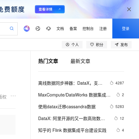
文档
备案
控制台
注册
登录
个人
积分
发布
验
作计划
器
AI 活动
专业服务
服务伙伴合作计划
开发者社区
加入我们
产品动态
服务平台百炼
阿里云 OPC 创新助力计划
热门文章
最新文章
一站式生成采购清单，支持单品或批量购买
io：打造专属 AI 语音助手
S产品伙伴计划（繁花）
峰会
CS
造的大模型服务与应用开发平台
一句话生成原生可编辑精美 PPT 文稿
AI 生产力先锋
Al MaaS 服务伙伴赋能合作
域名
博文
Careers
至高可申请百万元
Qwen3.8-Max 模型上线
开启高性价比 AI 编程新体验
弹性可伸缩的云计算服务
Qwen-Audio-3.0-Realtime 端到端实时语音角色扮演
输入一句话想法, 轻松生成专业的 PPT
先锋实践拓展 AI 生产力的边界
Token 补贴，五大权
计划
海大会
伙伴信用分合作计划
商标
问答
社会招聘
离线数据同步神器：DataX，支持
4287
益加速 OPC 成功
eek-V4-Pro
SS
一键部署幻兽帕鲁游戏服务器
飞天发布时刻
HOT
Open Search 向量检索版支
划
备案
电子书
校园招聘
几乎所有异构数据源的离线同步到
pSeek-V4-Pro
视频创作，一键激活电商全链路生产力
稳定、安全、高性价比、高性能的云存储服务
一键购买专属联机服务器，轻松开启游戏
所见，即是所愿
持视频检索 Pipeline 功能
更多支持
MaxCompute/DataWorks 数据集成与
2
版权
MaxCompute
划
公司注册
镜像站
视频生成
语音识别与合成
开发实践
专属 QwenPaw
漫剧工坊：一站式动画创作平台
AI 实训营
HOT
应用身份服务 (IDaaS)
使用datax迁移cassandra数据
5283
合作伙伴培训与认证
划
上云迁移
站生成，高效打造优质广告素材
全接入的云上超级电脑
从聊天伙伴进化为能主动干活的本地数字员工
快速生产连贯的高质量长漫剧
从基础到进阶，Agent 创客手把手教你
OpenClaw 管理能力上线
lScope
我要反馈
e-1.1-T2V
Qwen3-TTS-Flash
DataX: 阿里开源的又一款高效数据
12
查询合作伙伴
n Alibaba Cloud ISV 合作
代维服务
建企业门户网站
10 分钟搭建微信、支付宝小程序
MaxCompute MaxFrame 提
同步工具
畅细腻的高质量视频
离线语音合成大模型，多语言方言自适应，低延迟高稳定
创新加速
知乎的 Flink 数据集成平台建设实践
ope
登录合作伙伴管理后台
4
我要建议
站，无忧落地极速上线
以可视化方式快速构建移动和 PC 门户网站
国内短信简单易用，安全可靠，秒级触达，全球覆盖200+国家和地区。
高效部署网站，快速应用到小程序
供自动弹性内存功能