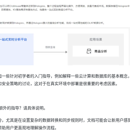
AI 应用
10分钟微调：让0.6B模型媲美235B模
多模态数据信
型
依托云原生高可用架构,实现Dify私有化部署
用1%尺寸在特定领域达到大模型90%以上效果
一个 AI 助手
超强辅助，Bol
即刻拥有 DeepSeek-R1 满血版
在企业官网、通讯软件中为客户提供 AI 客服
多种方案随心选，轻松解锁专属 DeepSeek
加一些针对初学者的入门指导，例如解释一些云计算和数据库的基本概念
和安全策略的讨论，这对于在真实环境中部署是很重要的考虑因素。
额外的指导？请具体说明。
分，尤其是在设置复杂的数据转换和同步规则时，文档可能会让新用户感
帮助用户更直观地理解操作流程。