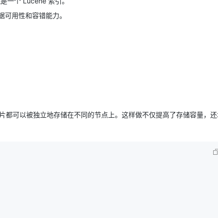
一个 Lucene 索引。
高数据可用性和容错能力。
AI 应用
10分钟微调：让0.6B模型媲美235B模
多模态数据信
型
依托云原生高可用架构,实现Dify私有化部署
用1%尺寸在特定领域达到大模型90%以上效果
一个 AI 助手
超强辅助，Bol
即刻拥有 DeepSeek-R1 满血版
在企业官网、通讯软件中为客户提供 AI 客服
多种方案随心选，轻松解锁专属 DeepSeek
片，每个分片都可以被独立地存储在不同的节点上。这样做不仅提高了存储容量，