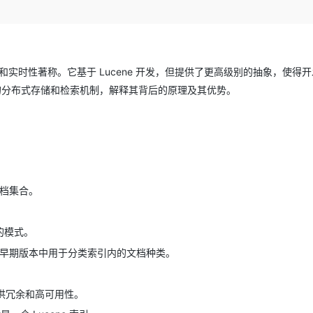
Deepseek-v4-pro
HappyHors
同享
万小智 AI 建站低至 15元/月
Qoder CN
AI 短剧/漫剧
云原生数据库 
快递物流查询
WordPress
成为服务伙
高校合作
点，立即开启云上创新
覆盖公网/内网、递归/权威、移动APP等全场景解析服务
送.CN域名，送备案服务码
基于千问大模型等，支持代码智能生成、研发智能问答
AI助力短剧
态智能体模型
旗舰 MoE 大模型，百万上下文与顶尖推理能力
图生视频，流
Ubuntu
服务生态伙伴
云工开物
企业应用
Works
Night Plan 支持 Qwen 3.8-Max
云原生大数据计算服务 MaxCompute
AI 办公
容器服务 Kub
NEW
GLM-5.2
Wan2.7-T
Red Hat
30+ 款产品免费体验
Data Agent 驱动的一站式 Data+AI 开发治理平台
夜间 5 折，Qwen/Meoo/TokenPlan 客户专享
面向分析的企业级SaaS模式云数据仓库
AI智能应用
提供一站式管
扩展性和实时性著称。它基于 Lucene 开发，但提供了更高级别的抽象，使得
科研合作
视觉 Coding、空间感知、多模态思考等全面升级
1M上下文，专为长程任务能力而生
ERP
堂（旗舰版）
SUSE
ch 的分布式存储和检索机制，解释其背后的原理及其优势。
智能客服
CRM
防护产品
2个月
自动承接线索
建站小程序
OA 办公系统
AI 应用构建
大模型原生
力提升
财税管理
模板建站
Qoder
大模型服务平台百炼-应用模版
HOT
NEW
面向真实软件
个人版上线、团队版降价；千问3.8-Max首发发尝鲜
丰富多元化的应用模版和解决方案
400电话
定制建站
文档集合。
万有无界
大模型服务平台百炼-智能体
方案
广告营销
模板小程序
的模型效果
灵活可视化地构建企业级 Agent
表的模式。
定制小程序
秒悟
人工智能平台 PAI
本已被移除，但早期版本中用于分类索引内的文档种类。
APP 开发
云端极速 AI 
新一代 AI 视频生成模型，深度适配广告营销等场景
AI Native 的算法工程平台，一站式完成建模、训练、推理服务部署
建站系统
并提供冗余和高可用性。