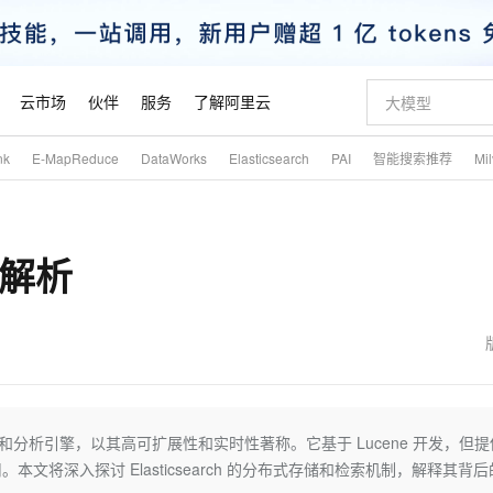
云市场
伙伴
服务
了解阿里云
nk
E-MapReduce
DataWorks
Elasticsearch
PAI
智能搜索推荐
Mi
AI 特惠
数据与 API
成为产品伙伴
企业增值服务
最佳实践
价格计算器
AI 场景体
基础软件
产品伙伴合
阿里云认证
市场活动
配置报价
大模型
自助选配和估算价格
新方式
睿译宝，AI翻译排版一步到位
智启 AI 普惠权益
产品生态集成认证中心
企业支持计划
云上春晚
域名与网站
千问官方 MaaS 平台，为开发者和 Agent 而生，新用户赠送 1 亿 + tokens 额度
Qwen Aud
AI Coding
阿里云Maa
2026 阿里云
云服务器 E
为企业打
数据集
Windows
大模型认证
模型
NEW
NEW
构解析
交付可用成果
值低价云产品抢先购
上传文档即自动完成翻译和格式还原
至高享 1亿+免费 tokens，加速 Al 应用落地
提供智能易用的域名与建站服务
智能编程，一键
安全可靠、
产品生态伙伴
专家技术服务
云上奥运之旅
弹性计算合作
阿里云中企出
手机三要素
宝塔 Linux
全部认证
价格优势
有专属领域专家
GLM-5.2：长任务时代开源旗舰模型
阿里云 OPC 创新助力计划
千问大模型
即刻拥有 DeepS
AI 电商营销
对象存储 O
大模型
产品生态伙伴工作台
企业增值服务台
云栖战略参考
云存储合作计
云栖大会
身份实名认证
CentOS
训练营
推动算力普惠，释放技术红利
最高返9万
多领域专家智能体,一键组建 AI 虚拟交付团队
快速构建应用程序和网站，即刻迈出上云第一步
至高百万元 Token 补贴，加速一人公司成长
多元化、高性能、安全可靠的大模型服务
真正可用的 1M 上下文,一次完成代码全链路开发
轻松解锁专属 Dee
从图文生成到
云上的中国
数据库合作计
活动全景
短信
Docker
图片和
站式影视创作平台
Hermes Agent，打造自进化智能体
Token Plan 模型订阅计划
数字证书管理服务（原SSL证书）
5 分钟轻松部署
AI 广告创作
无影云电脑
企业成长
NEW
信息公告
看见新力量
云网络合作计
OCR 文字识别
JAVA
证享300元代金券
可视化编排打通从文字构思到成片全链路闭环
全托管，含MySQL、PostgreSQL、SQL Server、MariaDB多引擎
自主进化，持久记忆，越用越聪明
Qwen3.8-Max 首发尝鲜，限时加量 10 倍，夜间低至2折
实现全站HTTPS，呈现可信的WEB访问
图文、视频一
随时随地安
魔搭 Mode
Kimi-K3
HappyHors
NEW
loud
服务实践
官网公告
金融模力时刻
Salesforce O
版
发票查验
全能环境
Claude Code + GStack 打造工程团队
千问办公，限时限量积分加倍
Qoder
低代码高效构
AI 建站
短信服务
式的搜索和分析引擎，以其高可扩展性和实时性著称。它基于 Lucene 开发，但
型
NEW
作计划
Kimi 最新旗舰模型，长程编程与推理利器
让文字生成流
计划
创新中心
魔搭 ModelSc
健康状态
理服务
让AI从“聊天伙伴”进化为能干活的“数字员工”
安装技能 GStack，拥有专属 AI 工程团队
你的AI工作搭子，覆盖日常办公高频场景
面向真实软件的智能体编程平台
0 代码专业建
将深入探讨 Elasticsearch 的分布式存储和检索机制，解释其背后
客户案例
天气预报查询
操作系统
态合作计划