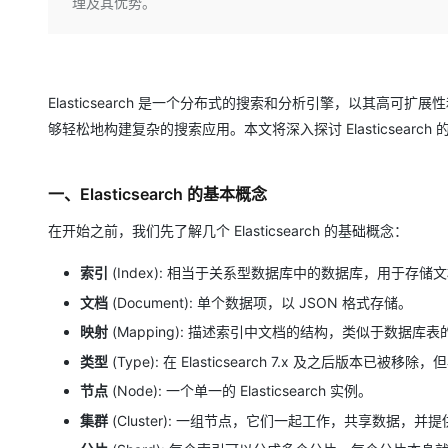
存储
天池大赛
理及其优势。
Qwen3.7-Plus
云解析DNS
解决方案免费试用 新老
电子合同
最高领取价值200元试用
能看、能想、能动手的多模
安全
网络与CDN
AI 算法大赛
畅捷通
大数据开发治理平台 Data
AI 产品 免费试用
网络
安全
云开发大赛
Qwen3-VL-Plus
Tableau 订阅
1亿+ 大模型 tokens 和 
Elasticsearch 是一个分布式的搜索和分析引擎，以其高可
可观测
入门学习赛
中间件
AI空中课堂在线直播课
够轻松地构建复杂的搜索应用。本文将深入探讨 Elasticsear
云防火墙
140+云产品 免费试用
上云与迁云
云原生的云上边界网络安全
产品新客免费试用，最长1
数据库
生态解决方案
大模型服务
一、Elasticsearch 的基本概念
企业出海
大模型ACA认证体验
大数据计算
助力企业全员 AI 认知与能
行业生态解决方案
在开始之前，我们先了解几个 Elasticsearch 的基础概念：
千问AI平台-Token Plan
政企业务
媒体服务
开发者生态解决方案
索引
(Index): 相当于关系型数据库中的数据库，用于存储
企业服务与云通信
千问AI平台-模型体验
AI 开发和 AI 应用解决
文档
(Document): 单个数据项，以 JSON 格式存储。
在线体验全尺寸、多种模态
域名与网站
映射
(Mapping): 描述索引中文档的结构，类似于数据库
Happy 系列大模型
类型
(Type): 在 Elasticsearch 7.x 及之后版
终端用户计算
节点
(Node): 一个单一的 Elasticsearch 实例。
Serverless
集群
(Cluster): 一组节点，它们一起工作，共享数据，
开发工具