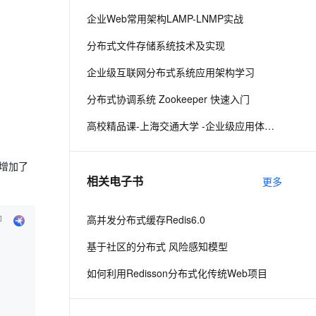
企业Web常用架构LAMP-LNMP实战
息提取
与 AI 智能体进行实时音视频通话
分布式文件存储系统技术及实现
从文本、图片、视频中提取结构化的属性信息
构建支持视频理解的 AI 音视频实时通话应用
企业级互联网分布式系统应用架构学习
t.diy 一步搞定创意建站
构建大模型应用的安全防护体系
通过自然语言交互简化开发流程,全栈开发支持
通过阿里云安全产品对 AI 应用进行安全防护
分布式协调系统 Zookeeper 快速入门
高校精品课-上海交通大学 -企业级应用体系架构
还增加了
相关电子书
更多
高并发分布式缓存Redis6.0
基于社区的分布式 风险感知模型
如何利用Redisson分布式化传统Web项目