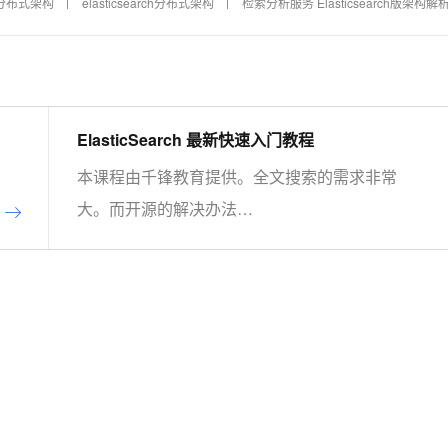
h版分布式架构
elasticsearch分布式架构
检索分析服务 Elasticsearch版架构解
ElasticSearch 最新快速入门教程
本课程由千锋教育提供。全文搜索的需求非常
大。而开源的解决办法
Elasricsearch（Elastic）就是一个非常好的工
具。目前是全文搜索引擎的首选。本系列教程由
浅入深讲解了在CentOS7系统下如何搭建
ElasticSearch，如何使用Kibana实现各种方式
的搜索并详细分析了搜索的原理，最后讲解了在
Java应用中如何集成ElasticSearch并实现搜
索。 &nbsp;