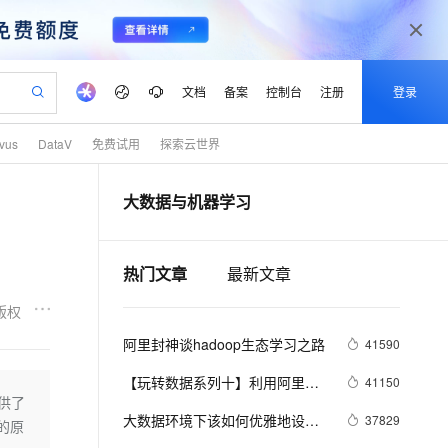
文档
备案
控制台
注册
登录
lvus
DataV
免费试用
探索云世界
验
作计划
器
AI 活动
专业服务
服务伙伴合作计划
开发者社区
加入我们
产品动态
服务平台百炼
阿里云 OPC 创新助力计划
大数据与机器学习
一站式生成采购清单，支持单品或批量购买
io：打造专属 AI 语音助手
S产品伙伴计划（繁花）
峰会
CS
造的大模型服务与应用开发平台
一句话生成原生可编辑精美 PPT 文稿
AI 生产力先锋
Al MaaS 服务伙伴赋能合作
域名
博文
Careers
至高可申请百万元
Qwen3.8-Max 模型上线
开启高性价比 AI 编程新体验
弹性可伸缩的云计算服务
Qwen-Audio-3.0-Realtime 端到端实时语音角色扮演
输入一句话想法, 轻松生成专业的 PPT
先锋实践拓展 AI 生产力的边界
Token 补贴，五大权
计划
海大会
伙伴信用分合作计划
商标
问答
社会招聘
热门文章
最新文章
益加速 OPC 成功
eek-V4-Pro
SS
一键部署幻兽帕鲁游戏服务器
飞天发布时刻
HOT
Open Search 向量检索版支
划
备案
电子书
校园招聘
pSeek-V4-Pro
视频创作，一键激活电商全链路生产力
稳定、安全、高性价比、高性能的云存储服务
一键购买专属联机服务器，轻松开启游戏
所见，即是所愿
持视频检索 Pipeline 功能
更多支持
版权
划
公司注册
镜像站
视频生成
语音识别与合成
专属 QwenPaw
漫剧工坊：一站式动画创作平台
AI 实训营
HOT
应用身份服务 (IDaaS)
阿里封神谈hadoop生态学习之路
41590
合作伙伴培训与认证
划
上云迁移
站生成，高效打造优质广告素材
全接入的云上超级电脑
从聊天伙伴进化为能主动干活的本地数字员工
快速生产连贯的高质量长漫剧
从基础到进阶，Agent 创客手把手教你
OpenClaw 管理能力上线
lScope
我要反馈
e-1.1-T2V
Qwen3-TTS-Flash
【玩转数据系列十】利用阿里云
41150
查询合作伙伴
n Alibaba Cloud ISV 合作
代维服务
建企业门户网站
10 分钟搭建微信、支付宝小程序
提供了
MaxCompute MaxFrame 提
机器学习在深度学习框架下实现
畅细腻的高质量视频
离线语音合成大模型，多语言方言自适应，低延迟高稳定
创新加速
ope
大数据环境下该如何优雅地设计
登录合作伙伴管理后台
我要建议
37829
站，无忧落地极速上线
以可视化方式快速构建移动和 PC 门户网站
国内短信简单易用，安全可靠，秒级触达，全球覆盖200+国家和地区。
高效部署网站，快速应用到小程序
供自动弹性内存功能
的原
智能图片分类
数据分层