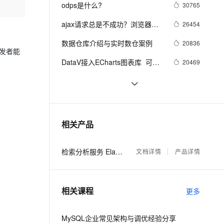
安全
我要投诉
e-1.1-I2V
Cosyvoice-V3-Flash
odps是什么?
30765
PolarDB
上云场景组合购
Milvus 弹性伸缩功能新增节
伴
漫剧创作，剧本、分镜、视频高效生成
100%兼容MySQL、PostgreSQL，兼容Oracle，支持集中和分布式
覆盖90%+业务场景，专享组合折扣价
点支持范围
畅自然，细节丰富
高表现力语音合成大模型，语音克隆听感自然
VPN
ajax请求总是不成功？浏览器的
26454
同源策略和跨域问题详解
ernetes 版 ACK
云聚AI 严选权益
AI 原生数据库服务发布
SSL 证书
数据仓库介绍与实时数仓案例
2V
Fun-ASR
20836
，一键激活高效办公新体验
理容器应用的 K8s 服务
精选AI产品，从模型到应用全链提效
Agent 数据网关
开发者能
文戏情感细腻自然，动作戏激烈拳拳到肉，实现更强表演能力
支持中英文自由切换，具备更强的噪声鲁棒性
堡垒机
DataV接入ECharts图表库  可视
20469
AI 用量加速计划
云原生数据库 PolarDB
化利器强强联手
防火墙
、识别商机，让客服更高效、服务更出色。
新老同享，达量后返
Agentic Database 发布
分布式快照算法: Chandy-
20465
Lamport
主机安全
应用
MaxCompute执行作业慢的原因
19327
排查
千问办公
NEW
阿里云MaxCompute（大数据）
19082
AI 应用及服务市场
相关产品
的智能体编程平台
一站式AI生产力平台
公开数据集---带你玩转人工智能
AI 应用
伶鹊
检索分析服务 Elasticsearch版
文档详情
产品详情
企业级人与Agent协作平台，接入和调度多个数字员工
智能客服平台，对话机器人、对话分析、智能外呼
大模型
大模型服务平台百炼 - 全妙
自然语言处理
相关课程
应用创作平台
多模态内容创作工具，已接入 DeepSeek
更多
数据标注
机器学习
MySQL企业常见架构与调优经验分享