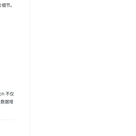
片细节。
ch 不仅
来数据增