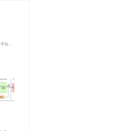
YOLOv11是YOLO系列最新升级版，通过C3k2模块、SPPF优化和解耦检测头等创新，显著提升检测精度与速度，mAP提高2-5%，推理更快，支持多平台部署，适用于工业、安防、自动驾驶等场景。