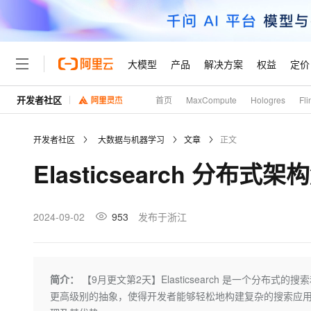
大模型
产品
解决方案
权益
定价
开发者社区
首页
MaxCompute
Hologres
Fli
大模型
产品
解决方案
权益
定价
云市场
伙伴
服务
了解阿里云
精选产品
精选解决方案
普惠上云
产品定价
精选商城
成为销售伙伴
售前咨询
为什么选择阿里云
千问AI平台
开发者社区
大数据与机器学习
文章
正文
了解云产品的定价详情
大模型服务平台百炼
千问办公，解锁你的工作
普惠上云 官方力荐
分销伙伴
在线服务
网站建设
什么是云计算
大
Elasticsearch 分布式架
大模型服务与应用平台
企业级Agent产品，直接
云服务器38元/年起，超
咨询伙伴
多端小程序
技术领先
云上成本管理
售后服务
轻量应用服务器
Agency Agents：拥
官方推荐返现计划
大模型
精选产品
精选解决方案
Salesforce 国际版订阅
稳定可靠
管理和优化成本
推荐新用户得奖励，单订单
销售伙伴合作计划
2024-09-02
953
发布于浙江
自助服务
友盟天域
安全合规
人工智能与机器学习
AI
文本生成
云数据库 RDS
HappyHorse 打造一
云工开物
无影生态合作计划
在线服务
观测云
分析师报告
高校专属算力普惠，学生认
计算
互联网应用开发
Qwen3.8-Max
HOT
Salesforce On Alibaba C
工单服务
Tuya 物联网平台阿里云
研究报告与白皮书
人工智能平台 PAI
快速拥有专属 OpenClaw
简介：
【9月更文第2天】Elasticsearch 是一个分布
大模
Consulting Partner 合
大数据
容器
智能体时代全能旗舰模型
免费试用
短信专区
一站式AI开发、训练和推
更高级别的抽象，使得开发者能够轻松地构建复杂的搜索应用。本文
蓝凌 OA
AI 大模型销售与服务生
现代化应用