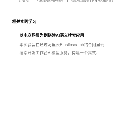
关键词：
elasticsearch分布式
检索分析服务 Elasticsearc
相关实践学习
以电商场景为例搭建AI语义搜索应用
本实验旨在通过阿里云Elasticsearch结合阿里云
搜索开发工作台AI模型服务，构建一个高效、精
准的语义搜索系统，模拟电商场景，深入理解AI
搜索技术原理并掌握其实现过程。