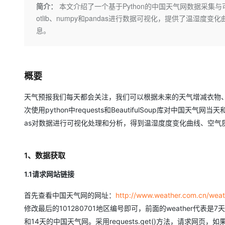
存储
天池大赛
Qwen3.7-Plus
简介：
本文介绍了一个基于Python的中国天气网数据采集与可视化分
云解析DNS
解决方案免费试用 新老
电子合同
otlib、numpy和pandas进行数据可视化，提供了温
最高领取价值200元试用
能看、能想、能动手的多模
安全
网络与CDN
AI 算法大赛
畅捷通
息。
大数据开发治理平台 Data
AI 产品 免费试用
网络
安全
云开发大赛
Qwen3-VL-Plus
Tableau 订阅
1亿+ 大模型 tokens 和 
可观测
入门学习赛
中间件
AI空中课堂在线直播课
云防火墙
140+云产品 免费试用
概要
上云与迁云
云原生的云上边界网络安全
产品新客免费试用，最长1
数据库
生态解决方案
大模型服务
天气预报我们每天都会关注，我们可以根据未来的天气增减衣物
企业出海
大模型ACA认证体验
大数据计算
次使用python中requests和BeautifulSoup库对中国天气网
助力企业全员 AI 认知与能
行业生态解决方案
千问AI平台-Token Plan
政企业务
as对数据进行可视化处理和分析，得到温湿度度变化曲线、空气
媒体服务
开发者生态解决方案
企业服务与云通信
千问AI平台-模型体验
AI 开发和 AI 应用解决
1、数据获取
在线体验全尺寸、多种模态
域名与网站
1.1请求网站链接
Happy 系列大模型
终端用户计算
首先查看中国天气网的网址：
http://www.weather.com.cn/weat
Serverless
修改最后的101280701地区编号即可，前面的weather代表是7天
和14天的中国天气网。采用requests.get()方法，请求
开发工具