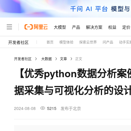
大模型
产品
解决方案
权益
定价
开发者社区
首页
模型体验
探索云世界
问产品
动手实
大模型
产品
解决方案
权益
定价
云市场
伙伴
服务
了解阿里云
精选产品
精选解决方案
普惠上云
产品定价
精选商城
成为销售伙伴
售前咨询
为什么选择阿里云
千问AI平台
开发者社区
大数据
文章
正文
了解云产品的定价详情
大模型服务平台百炼
千问办公，解锁你的工作
普惠上云 官方力荐
分销伙伴
在线服务
网站建设
什么是云计算
大
【优秀python数据分析案
大模型服务与应用平台
企业级Agent产品，直接
云服务器38元/年起，超
咨询伙伴
多端小程序
技术领先
云上成本管理
售后服务
轻量应用服务器
Agency Agents：拥
官方推荐返现计划
大模型
精选产品
精选解决方案
Salesforce 国际版订阅
稳定可靠
据采集与可视化分析的设
管理和优化成本
推荐新用户得奖励，单订单
销售伙伴合作计划
自助服务
友盟天域
安全合规
人工智能与机器学习
AI
文本生成
云数据库 RDS
HappyHorse 打造一
云工开物
无影生态合作计划
在线服务
观测云
分析师报告
高校专属算力普惠，学生认
计算
互联网应用开发
2024-08-08
5215
发布于北京
Qwen3.8-Max
HOT
Salesforce On Alibaba C
工单服务
Tuya 物联网平台阿里云
研究报告与白皮书
人工智能平台 PAI
快速拥有专属 OpenClaw
大模
Consulting Partner 合
大数据
容器
智能体时代全能旗舰模型
免费试用
短信专区
一站式AI开发、训练和推
蓝凌 OA
AI 大模型销售与服务生
现代化应用