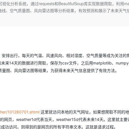
Deepseek-v4-pro
HappyHors
析系统，通过requests和BeautifulSoup库实现数据爬取，利用mat
同享
万小智 AI 建站低至 15元/月
Qoder CN
AI 短剧/漫剧
云原生数据库 
快递物流查询
WordPress
成为服务伙
高校合作
湿度变化曲线、空气质量图、风向雷达图等分析结果，有效预测和展示了未来天气
点，立即开启云上创新
覆盖公网/内网、递归/权威、移动APP等全场景解析服务
送.CN域名，送备案服务码
基于千问大模型等，支持代码智能生成、研发智能问答
AI助力短剧
态智能体模型
旗舰 MoE 大模型，百万上下文与顶尖推理能力
图生视频，流
Ubuntu
服务生态伙伴
云工开物
企业应用
Works
Night Plan 支持 Qwen 3.8-Max
云原生大数据计算服务 MaxCompute
AI 办公
容器服务 Kub
NEW
GLM-5.2
Wan2.7-T
Red Hat
30+ 款产品免费体验
Data Agent 驱动的一站式 Data+AI 开发治理平台
夜间 5 折，Qwen/Meoo/TokenPlan 客户专享
面向分析的企业级SaaS模式云数据仓库
AI智能应用
提供一站式管
科研合作
视觉 Coding、空间感知、多模态思考等全面升级
1M上下文，专为长程任务能力而生
ERP
堂（旗舰版）
SUSE
智能客服
CRM
防护产品
2个月
自动承接线索
建站小程序
OA 办公系统
AI 应用构建
大模型原生
、安排出行，每天的气温、风速风向、相对湿度、空气质量等成为关注的
当天和未来14天的数据进行爬取，保存为csv文件，之后用matplotlib、numpy
力提升
财税管理
模板建站
Qoder
大模型服务平台百炼-应用模版
HOT
NEW
质量图、风向雷达图等结果，为获得未来天气信息提供了有效方法。
面向真实软件
个人版上线、团队版降价；千问3.8-Max首发发尝鲜
丰富多元化的应用模版和解决方案
400电话
定制建站
万有无界
大模型服务平台百炼-智能体
方案
广告营销
模板小程序
的模型效果
灵活可视化地构建企业级 Agent
定制小程序
秒悟
人工智能平台 PAI
APP 开发
云端极速 AI 
新一代 AI 视频生成模型，深度适配广告营销等场景
AI Native 的算法工程平台，一站式完成建模、训练、推理服务部署
her/101280701.shtml
这里就访问本地的天气网址，如果想爬取不同的
建站系统
的网页，weather1d代表当天，weather15d代表未来14天。这里就主
网页，如果成功访问，则得到的是网页的所有字符串文本。这就是请求过程。