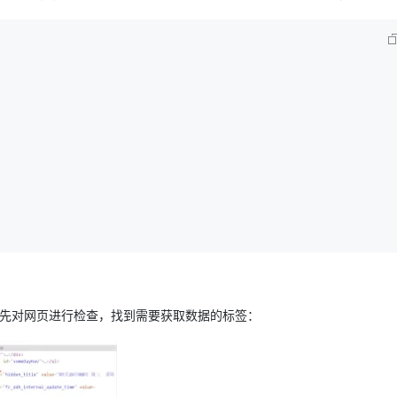
AI 应用
10分钟微调：让0.6B模型媲美235B模
多模态数据信
型
依托云原生高可用架构,实现Dify私有化部署
用1%尺寸在特定领域达到大模型90%以上效果
一个 AI 助手
超强辅助，Bol
即刻拥有 DeepSeek-R1 满血版
在企业官网、通讯软件中为客户提供 AI 客服
多种方案随心选，轻松解锁专属 DeepSeek
取，首先对网页进行检查，找到需要获取数据的标签：