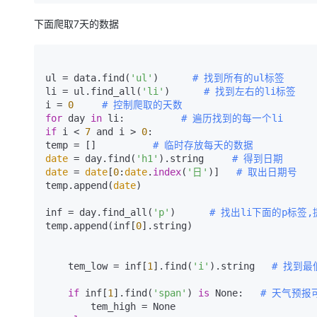
下面爬取7天的数据
ul = data.find(
'ul'
)      
# 找到所有的ul标签  
li = ul.find_all(
'li'
)      
# 找到左右的li标签  
i = 
0
# 控制爬取的天数  
for
 day 
in
 li:          
# 遍历找到的每一个li  
if
 i < 
7
 and i > 
0
:  

temp = []          
# 临时存放每天的数据  
date
 = day.find(
'h1'
).string     
# 得到日期  
date
 = 
date
[
0
:
date
.
index
(
'日'
)]   
# 取出日期号  
temp.append(
date
)      

inf = day.find_all(
'p'
)      
# 找出li下面的p标签
temp.append(inf[
0
].string)  

    tem_low = inf[
1
].find(
'i'
).string   
# 找到最
if
 inf[
1
].find(
'span'
) 
is
 None:   
# 天气预报
        tem_high = None  
