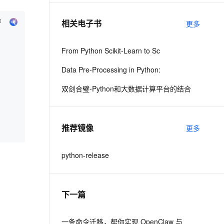
相关电子书
更多
息提取
与 AI 智能体进行实时音视频通话
从文本、图片、视频中提取结构化的属性信息
构建支持视频理解的 AI 音视频实时通话应用
From Python Scikit-Learn to Sc
t.diy 一步搞定创意建站
构建大模型应用的安全防护体系
Data Pre-Processing in Python:
通过自然语言交互简化开发流程,全栈开发支持
通过阿里云安全产品对 AI 应用进行安全防护
双剑合璧-Python和大数据计算平台的结合
推荐镜像
更多
python-release
下一篇
一条命令迁移，帮你实现 OpenClaw 与