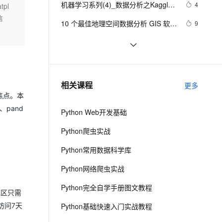
安全
机器学习系列(4)_数据分析之Kaggle
我要投诉
e-1.1-I2V
Cosyvoice-V3-Flash
4
pl
PolarDB
上云场景组合购
Milvus 弹性伸缩功能新增节
通万亿日志数据分析提速10倍（2）
伴
鸢尾花iris（上）
信
漫剧创作，剧本、分镜、视频高效生成
100%兼容MySQL、PostgreSQL，兼容Oracle，支持集中和分布式
覆盖90%+业务场景，专享组合折扣价
点支持范围
畅自然，细节丰富
高表现力语音合成大模型，语音克隆听感自然
VPN
10 个最佳地理空间数据分析 GIS 软件 
9
下
ernetes 版 ACK
云聚AI 严选权益
AI 原生数据库服务发布
SSL 证书
【实验】阿里云大数据助理工程师认
8
2V
Fun-ASR
，一键激活高效办公新体验
理容器应用的 K8s 服务
精选AI产品，从模型到应用全链提效
Agent 数据网关
证（ACA）- QuickBI数据分析（上）
文戏情感细腻自然，动作戏激烈拳拳到肉，实现更强表演能力
支持中英文自由切换，具备更强的噪声鲁棒性
堡垒机
ChatGPT × R语言 丨实际数据分析过
8
AI 用量加速计划
云原生数据库 PolarDB
程中，AI能够带来哪些改变？数据框
防火墙
、识别商机，让客服更高效、服务更出色。
性能30%↑｜阿里云AnalyticDB X 
新老同享，达量后返
Agentic Database 发布
8
相关课程
操作案例分享
更多
AMD EPYC，数据分析步入Next 
主机安全
应用
焦点。本
Level
、pand
Python Web开发基础
千问办公
NEW
AI 应用及服务市场
的智能体编程平台
一站式AI生产力平台
Python爬虫实战
AI 应用
伶鹊
Python常用数据科学库
企业级人与Agent协作平台，接入和调度多个数字员工
智能客服平台，对话机器人、对话分析、智能外呼
大模型
Python网络爬虫实战
大模型服务平台百炼 - 全妙
自然语言处理
Python完全自学手册图文教程
应用创作平台
多模态内容创作工具，已接入 DeepSeek
地区只需
数据标注
要访问7天
Python基础快速入门实战教程
机器学习