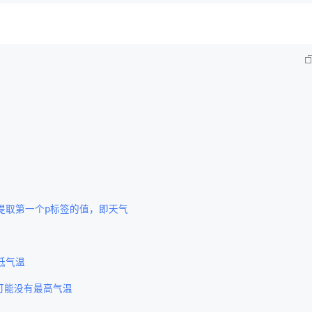
,提取第一个p标签的值，即天气  
低气温  
可能没有最高气温  