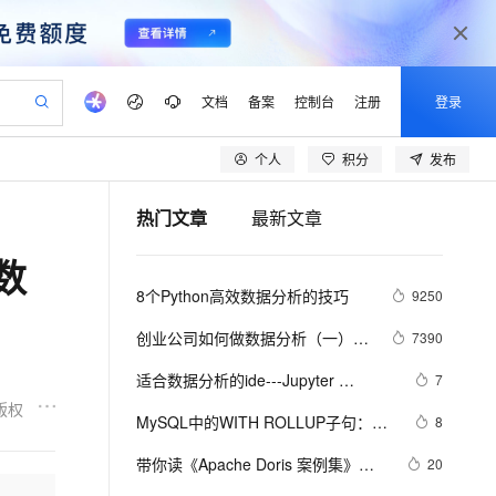
文档
备案
控制台
注册
登录
个人
积分
发布
验
作计划
器
AI 活动
专业服务
服务伙伴合作计划
开发者社区
加入我们
产品动态
服务平台百炼
阿里云 OPC 创新助力计划
热门文章
最新文章
一站式生成采购清单，支持单品或批量购买
io：打造专属 AI 语音助手
S产品伙伴计划（繁花）
峰会
CS
造的大模型服务与应用开发平台
一句话生成原生可编辑精美 PPT 文稿
AI 生产力先锋
Al MaaS 服务伙伴赋能合作
域名
博文
Careers
至高可申请百万元
Qwen3.8-Max 模型上线
数
开启高性价比 AI 编程新体验
弹性可伸缩的云计算服务
Qwen-Audio-3.0-Realtime 端到端实时语音角色扮演
输入一句话想法, 轻松生成专业的 PPT
先锋实践拓展 AI 生产力的边界
Token 补贴，五大权
计划
海大会
伙伴信用分合作计划
商标
问答
社会招聘
8个Python高效数据分析的技巧
9250
益加速 OPC 成功
eek-V4-Pro
SS
一键部署幻兽帕鲁游戏服务器
飞天发布时刻
HOT
Open Search 向量检索版支
划
备案
电子书
校园招聘
pSeek-V4-Pro
视频创作，一键激活电商全链路生产力
稳定、安全、高性价比、高性能的云存储服务
一键购买专属联机服务器，轻松开启游戏
所见，即是所愿
持视频检索 Pipeline 功能
更多支持
创业公司如何做数据分析（一）开
7390
划
公司注册
镜像站
视频生成
语音识别与合成
篇
专属 QwenPaw
漫剧工坊：一站式动画创作平台
AI 实训营
HOT
应用身份服务 (IDaaS)
适合数据分析的ide---Jupyter 
7
合作伙伴培训与认证
划
上云迁移
站生成，高效打造优质广告素材
全接入的云上超级电脑
从聊天伙伴进化为能主动干活的本地数字员工
快速生产连贯的高质量长漫剧
从基础到进阶，Agent 创客手把手教你
OpenClaw 管理能力上线
Notebook的安装使用
版权
lScope
我要反馈
e-1.1-T2V
Qwen3-TTS-Flash
MySQL中的WITH ROLLUP子句：优
8
查询合作伙伴
n Alibaba Cloud ISV 合作
代维服务
建企业门户网站
10 分钟搭建微信、支付宝小程序
MaxCompute MaxFrame 提
化数据分析与汇总
畅细腻的高质量视频
离线语音合成大模型，多语言方言自适应，低延迟高稳定
创新加速
带你读《Apache Doris 案例集》
ope
登录合作伙伴管理后台
20
我要建议
站，无忧落地极速上线
以可视化方式快速构建移动和 PC 门户网站
国内短信简单易用，安全可靠，秒级触达，全球覆盖200+国家和地区。
高效部署网站，快速应用到小程序
供自动弹性内存功能
——06 Apache   Doris  助力中国联