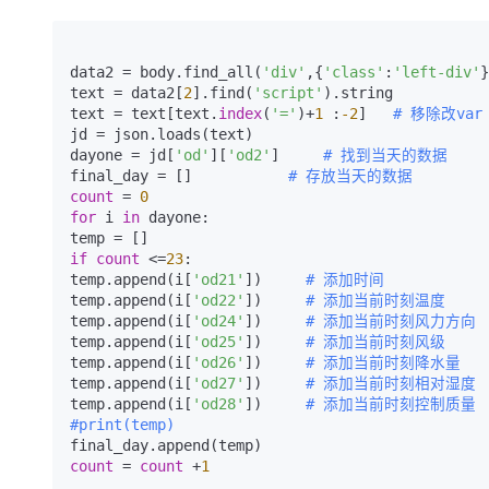
data2 = body.find_all(
'div'
,{
'class'
:
'left-div'
}
text = data2[
2
].find(
'script'
).string   

text = text[text.
index
(
'='
)+
1
 :
-2
]   
# 移除改var
jd = json.loads(text)  

dayone = jd[
'od'
][
'od2'
]     
# 找到当天的数据  
final_day = []           
# 存放当天的数据  
count
 = 
0
for
 i 
in
 dayone:  

if
count
 <=
23
:  

temp.append(i[
'od21'
])     
# 添加时间 
temp.append(i[
'od22'
])     
# 添加当前时刻温度  
temp.append(i[
'od24'
])     
# 添加当前时刻风力方向 
temp.append(i[
'od25'
])     
# 添加当前时刻风级 
temp.append(i[
'od26'
])     
# 添加当前时刻降水量  
temp.append(i[
'od27'
])     
# 添加当前时刻相对湿度 
temp.append(i[
'od28'
])     
# 添加当前时刻控制质量 
#print(temp)  
count
 = 
count
 +
1