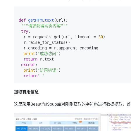
大模型解决方案
迁移与运维管理
快速部署 Dify，高效搭建 
def
getHTMLtext
(
url
):       

专有云
"""请求获得网页内容"""
try
:           

10 分钟在聊天系统中增加
  r = requests.get(url, timeout = 
30
)           

  r.raise_for_status()           

  r.encoding = r.apparent_encoding           

print
(
"成功访问"
)           

return
 r.text       

except
:           

print
(
"访问错误"
)           

return
" "
提取有用信息
这里采用BeautifulSoup库对刚刚获取的字符串进行数据提