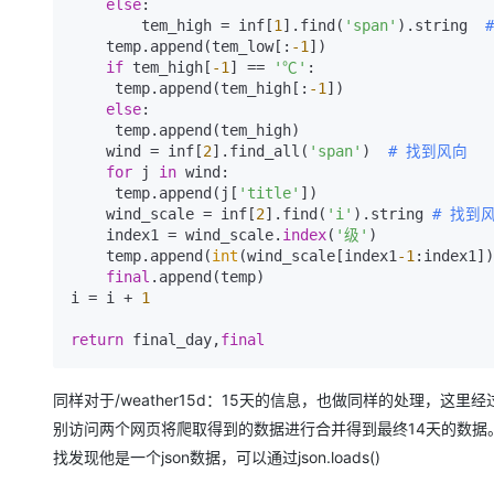
else
:  

        tem_high = inf[
1
].find(
'span'
).string  
    temp.append(tem_low[:
-1
])  

if
 tem_high[
-1
] == 
'℃'
:  

     temp.append(tem_high[:
-1
])  

else
:  

     temp.append(tem_high)  

    wind = inf[
2
].find_all(
'span'
)  
# 找到风向  
for
 j 
in
 wind:  

     temp.append(j[
'title'
])  

    wind_scale = inf[
2
].find(
'i'
).string 
# 找到风
    index1 = wind_scale.
index
(
'级'
)  

    temp.append(
int
(wind_scale[index1
-1
:index1])
final
.append(temp)  

i = i + 
1
return
 final_day,
final
同样对于/weather15d：15天的信息，也做同样的处理，这里经
别访问两个网页将爬取得到的数据进行合并得到最终14天的数据。
找发现他是一个json数据，可以通过json.loads()