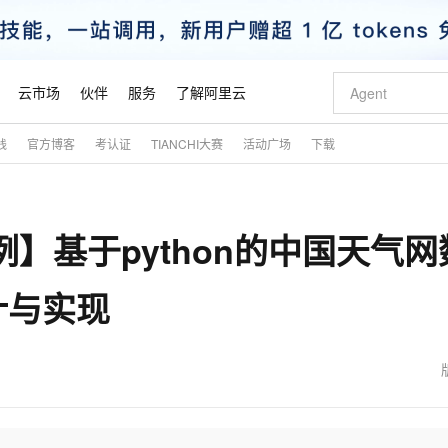
云市场
伙伴
服务
了解阿里云
践
官方博客
考认证
TIANCHI大赛
活动广场
下载
AI 特惠
数据与 API
成为产品伙伴
企业增值服务
最佳实践
价格计算器
AI 场景体
基础软件
产品伙伴合
阿里云认证
市场活动
配置报价
大模型
自助选配和估算价格
新方式
睿译宝，AI翻译排版一步到位
智启 AI 普惠权益
产品生态集成认证中心
企业支持计划
云上春晚
域名与网站
千问官方 MaaS 平台，为开发者和 Agent 而生，新用户赠送 1 亿 + tokens 额度
Qwen Aud
AI Coding
阿里云Maa
2026 阿里云
云服务器 E
为企业打
数据集
Windows
大模型认证
模型
NEW
NEW
例】基于python的中国天气网
交付可用成果
值低价云产品抢先购
上传文档即自动完成翻译和格式还原
至高享 1亿+免费 tokens，加速 Al 应用落地
提供智能易用的域名与建站服务
智能编程，一键
安全可靠、
产品生态伙伴
专家技术服务
云上奥运之旅
弹性计算合作
阿里云中企出
手机三要素
宝塔 Linux
全部认证
价格优势
有专属领域专家
GLM-5.2：长任务时代开源旗舰模型
阿里云 OPC 创新助力计划
千问大模型
即刻拥有 DeepS
AI 电商营销
对象存储 O
大模型
产品生态伙伴工作台
企业增值服务台
云栖战略参考
云存储合作计
云栖大会
身份实名认证
CentOS
训练营
计与实现
推动算力普惠，释放技术红利
最高返9万
多领域专家智能体,一键组建 AI 虚拟交付团队
快速构建应用程序和网站，即刻迈出上云第一步
至高百万元 Token 补贴，加速一人公司成长
多元化、高性能、安全可靠的大模型服务
真正可用的 1M 上下文,一次完成代码全链路开发
轻松解锁专属 Dee
从图文生成到
云上的中国
数据库合作计
活动全景
短信
Docker
图片和
站式影视创作平台
Hermes Agent，打造自进化智能体
Token Plan 模型订阅计划
数字证书管理服务（原SSL证书）
5 分钟轻松部署
AI 广告创作
无影云电脑
企业成长
NEW
信息公告
看见新力量
云网络合作计
OCR 文字识别
JAVA
证享300元代金券
可视化编排打通从文字构思到成片全链路闭环
全托管，含MySQL、PostgreSQL、SQL Server、MariaDB多引擎
自主进化，持久记忆，越用越聪明
Qwen3.8-Max 首发尝鲜，限时加量 10 倍，夜间低至2折
实现全站HTTPS，呈现可信的WEB访问
图文、视频一
随时随地安
魔搭 Mode
Kimi-K3
HappyHors
NEW
loud
服务实践
官网公告
金融模力时刻
Salesforce O
版
发票查验
全能环境
Claude Code + GStack 打造工程团队
千问办公，限时限量积分加倍
Qoder
低代码高效构
AI 建站
短信服务
型
NEW
作计划
Kimi 最新旗舰模型，长程编程与推理利器
让文字生成流
计划
创新中心
魔搭 ModelSc
健康状态
理服务
让AI从“聊天伙伴”进化为能干活的“数字员工”
安装技能 GStack，拥有专属 AI 工程团队
你的AI工作搭子，覆盖日常办公高频场景
面向真实软件的智能体编程平台
0 代码专业建
客户案例
天气预报查询
操作系统
态合作计划