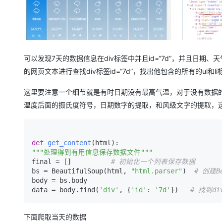
可以发现7天的数据信息在div标签中并且id=“7d”，并且日期、天气
的网页文本进行查找div标签id=“7d”，找出他包含的所有的u
这里要注意一个细节就是有时日期没有最高气温，对于没有数据
温度后面的摄氏度符号，日期数字的提取，和风级文字的提取，
def
get_content
(
html
"""处理得到有用信息保存数据文件"""
final = []          
# 初始化一个列表保存数据  
bs = BeautifulSoup(html, 
"html.parser"
)  
# 创建Be
body = bs.body  

data = body.find(
'div'
, {
'id'
: 
'7d'
})   
# 找到di
下面爬取当天的数据