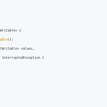
Writable> {

able
();

tWritable> values,

 InterruptedException {
