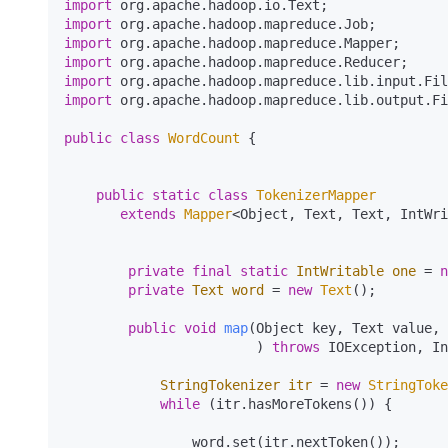
import
import
import
import
import
import
 org.apache.hadoop.mapreduce.lib.output.Fi
public
class
WordCount
 {

public
static
class
TokenizerMapper
extends
Mapper
<Object, Text, Text, IntWri
private
final
static
IntWritable
one
=
n
private
Text
word
=
new
Text
();

public
void
map
(Object key, Text value, 
                        )
throws
 IOException, In
StringTokenizer
itr
=
new
StringToke
while
 (itr.hasMoreTokens()) {

                word.set(itr.nextToken());
