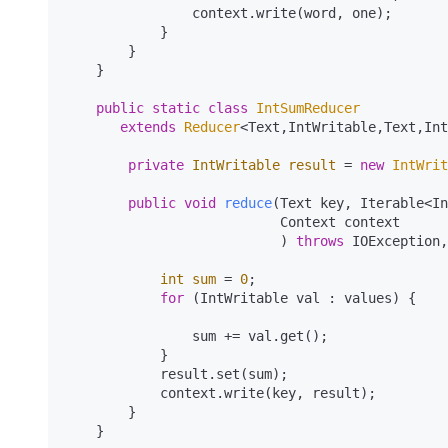
                context.write(word, one);

            }

        }

    }

public
static
class
IntSumReducer
extends
Reducer
<Text,IntWritable,Text,Int
private
IntWritable
result
=
new
IntWrit
public
void
reduce
(Text key, Iterable<In
                           Context context

                           )
throws
 IOException,
int
sum
=
0
;

for
 (IntWritable val : values) {

                sum += val.get();

            }

            result.set(sum);

            context.write(key, result);

        }

    }
