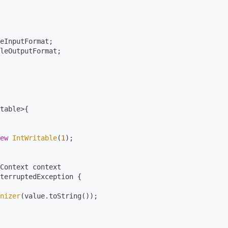
leOutputFormat;

table>{

ew
IntWritable
(
1
);

Context context

terruptedException {

nizer
(value.toString());
