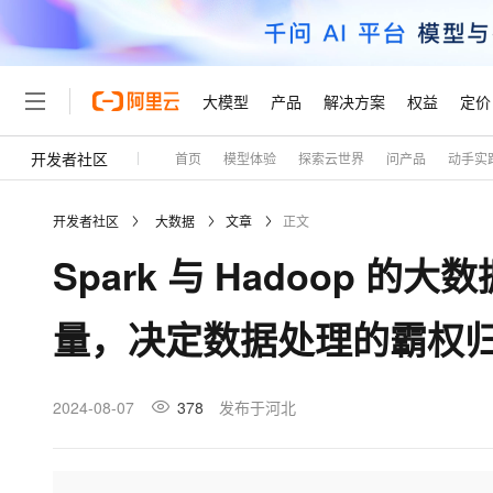
大模型
产品
解决方案
权益
定价
开发者社区
首页
模型体验
探索云世界
问产品
动手实
大模型
产品
解决方案
权益
定价
云市场
伙伴
服务
了解阿里云
精选产品
精选解决方案
普惠上云
产品定价
精选商城
成为销售伙伴
售前咨询
为什么选择阿里云
千问AI平台
开发者社区
大数据
文章
正文
了解云产品的定价详情
大模型服务平台百炼
千问办公，解锁你的工作
普惠上云 官方力荐
分销伙伴
在线服务
网站建设
什么是云计算
大
Spark 与 Hadoop
大模型服务与应用平台
企业级Agent产品，直接
云服务器38元/年起，超
咨询伙伴
多端小程序
技术领先
云上成本管理
售后服务
轻量应用服务器
Agency Agents：拥
官方推荐返现计划
大模型
精选产品
精选解决方案
Salesforce 国际版订阅
稳定可靠
量，决定数据处理的霸权
管理和优化成本
推荐新用户得奖励，单订单
销售伙伴合作计划
自助服务
友盟天域
安全合规
人工智能与机器学习
AI
文本生成
云数据库 RDS
HappyHorse 打造一
云工开物
无影生态合作计划
在线服务
观测云
分析师报告
高校专属算力普惠，学生认
计算
互联网应用开发
2024-08-07
378
发布于河北
Qwen3.8-Max
HOT
Salesforce On Alibaba C
工单服务
Tuya 物联网平台阿里云
研究报告与白皮书
人工智能平台 PAI
快速拥有专属 OpenClaw
大模
Consulting Partner 合
大数据
容器
智能体时代全能旗舰模型
免费试用
短信专区
一站式AI开发、训练和推
蓝凌 OA
AI 大模型销售与服务生
现代化应用