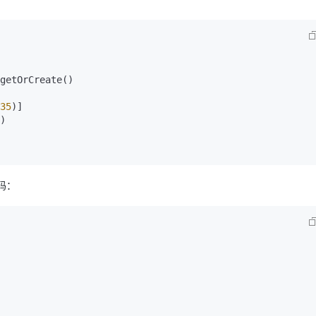
AI 应用
10分钟微调：让0.6B模型媲美235B模
多模态数据信
型
依托云原生高可用架构,实现Dify私有化部署
用1%尺寸在特定领域达到大模型90%以上效果
getOrCreate()

一个 AI 助手
超强辅助，Bol
即刻拥有 DeepSeek-R1 满血版
在企业官网、通讯软件中为客户提供 AI 客服
35
)]

多种方案随心选，轻松解锁专属 DeepSeek
)

代码：