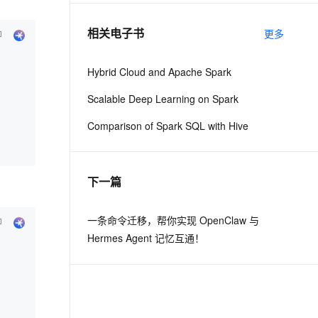
相关电子书
更多
息提取
与 AI 智能体进行实时音视频通话
从文本、图片、视频中提取结构化的属性信息
构建支持视频理解的 AI 音视频实时通话应用
Hybrid Cloud and Apache Spark
t.diy 一步搞定创意建站
构建大模型应用的安全防护体系
Scalable Deep Learning on Spark
通过自然语言交互简化开发流程,全栈开发支持
通过阿里云安全产品对 AI 应用进行安全防护
Comparison of Spark SQL with Hive
下一篇
一条命令迁移，帮你实现 OpenClaw 与
Hermes Agent 记忆互通！