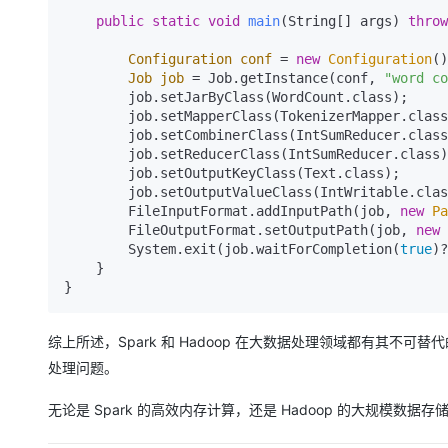
public
static
void
main
(String[] args)
throw
Configuration
conf
=
new
Configuration
()
Job
job
=
 Job.getInstance(conf, 
"word co
        job.setJarByClass(WordCount.class);

        job.setMapperClass(TokenizerMapper.class);

        job.setCombinerClass(IntSumReducer.class);

        job.setReducerClass(IntSumReducer.class);

        job.setOutputKeyClass(Text.class);

        job.setOutputValueClass(IntWritable.class);

        FileInputFormat.addInputPath(job, 
new
Pa
        FileOutputFormat.setOutputPath(job, 
new
        System.exit(job.waitForCompletion(
true
)?
    }

综上所述，Spark 和 Hadoop 在大数据处理领域都有其
处理问题。
无论是 Spark 的高效内存计算，还是 Hadoop 的大规模