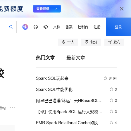
文档
备案
控制台
注册
登录
个人
积分
发布
验
作计划
器
AI 活动
专业服务
服务伙伴合作计划
开发者社区
加入我们
产品动态
服务平台百炼
阿里云 OPC 创新助力计划
热门文章
最新文章
一站式生成采购清单，支持单品或批量购买
io：打造专属 AI 语音助手
S产品伙伴计划（繁花）
峰会
CS
造的大模型服务与应用开发平台
一句话生成原生可编辑精美 PPT 文稿
AI 生产力先锋
Al MaaS 服务伙伴赋能合作
域名
博文
Careers
至高可申请百万元
Qwen3.8-Max 模型上线
较
开启高性价比 AI 编程新体验
弹性可伸缩的云计算服务
Qwen-Audio-3.0-Realtime 端到端实时语音角色扮演
输入一句话想法, 轻松生成专业的 PPT
先锋实践拓展 AI 生产力的边界
Token 补贴，五大权
计划
海大会
伙伴信用分合作计划
商标
问答
社会招聘
Spark SQL玩起来
8464
益加速 OPC 成功
eek-V4-Pro
SS
一键部署幻兽帕鲁游戏服务器
飞天发布时刻
HOT
Open Search 向量检索版支
划
备案
电子书
校园招聘
pSeek-V4-Pro
视频创作，一键激活电商全链路生产力
稳定、安全、高性价比、高性能的云存储服务
一键购买专属联机服务器，轻松开启游戏
所见，即是所愿
持视频检索 Pipeline 功能
更多支持
Spark SQL性能优化
3
划
公司注册
镜像站
视频生成
语音识别与合成
专属 QwenPaw
漫剧工坊：一站式动画创作平台
AI 实训营
HOT
应用身份服务 (IDaaS)
阿里巴巴瑾谦/沐远：云HBaseSQL及
2
合作伙伴培训与认证
划
上云迁移
站生成，高效打造优质广告素材
全接入的云上超级电脑
从聊天伙伴进化为能主动干活的本地数字员工
快速生产连贯的高质量长漫剧
从基础到进阶，Agent 创客手把手教你
OpenClaw 管理能力上线
分析——Phoenix&Spark
版权
lScope
我要反馈
e-1.1-T2V
Qwen3-TTS-Flash
【译】使用Spark SQL 运行大规模基
3
查询合作伙伴
n Alibaba Cloud ISV 合作
代维服务
建企业门户网站
10 分钟搭建微信、支付宝小程序
MaxCompute MaxFrame 提
因组工作流
畅细腻的高质量视频
离线语音合成大模型，多语言方言自适应，低延迟高稳定
创新加速
EMR Spark Relational Cache的执行
ope
登录合作伙伴管理后台
4
我要建议
站，无忧落地极速上线
以可视化方式快速构建移动和 PC 门户网站
国内短信简单易用，安全可靠，秒级触达，全球覆盖200+国家和地区。
高效部署网站，快速应用到小程序
供自动弹性内存功能
计划重写