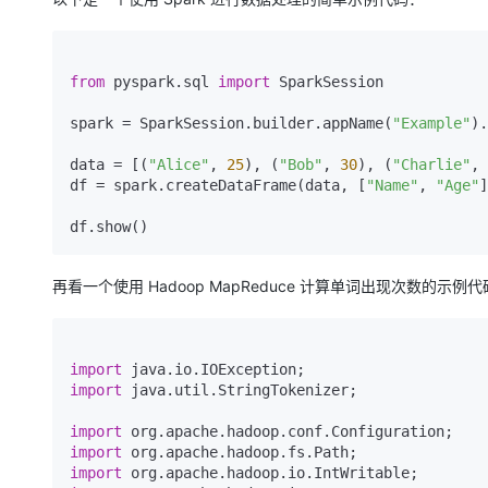
大模型解决方案
迁移与运维管理
快速部署 Dify，高效搭建 
from
 pyspark.sql 
import
 SparkSession

专有云
spark = SparkSession.builder.appName(
"Example"
).
10 分钟在聊天系统中增加
data = [(
"Alice"
, 
25
), (
"Bob"
, 
30
), (
"Charlie"
, 
df = spark.createDataFrame(data, [
"Name"
, 
"Age"
]
再看一个使用 Hadoop MapReduce 计算单词出现次数的示例
import
import
 java.util.StringTokenizer;

import
import
import