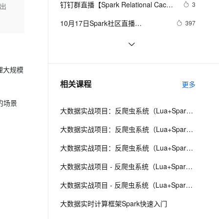
安全
钉钉群直播【Spark Relational Cache 
我要投诉
e-1.1-I2V
Cosyvoice-V3-Flash
3
做出
PolarDB
上云场景组合购
Milvus 弹性伸缩功能新增节
伴
原理和实践】
漫剧创作，剧本、分镜、视频高效生成
100%兼容MySQL、PostgreSQL，兼容Oracle，支持集中和分布式
覆盖90%+业务场景，专享组合折扣价
点支持范围
畅自然，细节丰富
高表现力语音合成大模型，语音克隆听感自然
VPN
10月17日Spark社区直播
397
【Tablestore Spark Streaming 
ernetes 版 ACK
云聚AI 严选权益
AI 原生数据库服务发布
SSL 证书
查看spark是否有僵尸进程，有的
601
2V
Fun-ASR
Connector -- 海量结构化数据的实
，一键激活高效办公新体验
理容器应用的 K8s 服务
精选AI产品，从模型到应用全链提效
Agent 数据网关
话，先杀掉。可以使用下面命令
文戏情感细腻自然，动作戏激烈拳拳到肉，实现更强表演能力
支持中英文自由切换，具备更强的噪声鲁棒性
堡垒机
时计算和处理】
Spark DAGScheduler中stage转换成
2
AI 用量加速计划
云原生数据库 PolarDB
处理大规模
TaskSet的过程
防火墙
、识别商机，让客服更高效、服务更出色。
Spark SQL中掌控sql语句的执行 - 了
新老同享，达量后返
Agentic Database 发布
9
相关课程
更多
解你的查询计划
主机安全
应用
的场景
大数据实战项目：反爬虫系统（Lua+Spark+Redis+Hadoop框架搭建）第一阶段
千问办公
NEW
AI 应用及服务市场
的智能体编程平台
一站式AI生产力平台
大数据实战项目：反爬虫系统（Lua+Spark+Redis+Hadoop框架搭建）第四阶段
AI 应用
伶鹊
大数据实战项目：反爬虫系统（Lua+Spark+Redis+Hadoop框架搭建）第五阶段
企业级人与Agent协作平台，接入和调度多个数字员工
智能客服平台，对话机器人、对话分析、智能外呼
大模型
大数据实战项目 - 反爬虫系统（Lua+Spark+Redis+Hadoop框架搭建）第六阶段
大模型服务平台百炼 - 全妙
自然语言处理
大数据实战项目 - 反爬虫系统（Lua+Spark+Redis+Hadoop框架搭建）第七阶段
应用创作平台
多模态内容创作工具，已接入 DeepSeek
数据标注
大数据实时计算框架Spark快速入门
机器学习