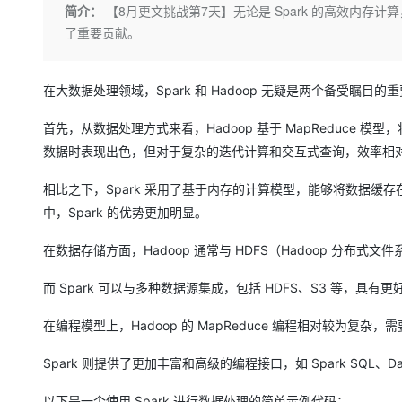
存储
天池大赛
Qwen3.7-Plus
简介：
【8月更文挑战第7天】无论是 Spark 的高效内存计
云解析DNS
解决方案免费试用 新老
电子合同
了重要贡献。
最高领取价值200元试用
能看、能想、能动手的多模
安全
网络与CDN
AI 算法大赛
畅捷通
大数据开发治理平台 Data
AI 产品 免费试用
网络
安全
云开发大赛
Qwen3-VL-Plus
Tableau 订阅
1亿+ 大模型 tokens 和 
在大数据处理领域，Spark 和 Hadoop 无疑是两个备受
可观测
入门学习赛
中间件
AI空中课堂在线直播课
云防火墙
140+云产品 免费试用
首先，从数据处理方式来看，Hadoop 基于 MapReduce 模
上云与迁云
云原生的云上边界网络安全
产品新客免费试用，最长1
数据库
数据时表现出色，但对于复杂的迭代计算和交互式查询，效率相
生态解决方案
大模型服务
企业出海
大模型ACA认证体验
大数据计算
相比之下，Spark 采用了基于内存的计算模型，能够将数据
助力企业全员 AI 认知与能
行业生态解决方案
千问AI平台-Token Plan
中，Spark 的优势更加明显。
政企业务
媒体服务
开发者生态解决方案
在数据存储方面，Hadoop 通常与 HDFS（Hadoop 分布式
企业服务与云通信
千问AI平台-模型体验
AI 开发和 AI 应用解决
在线体验全尺寸、多种模态
而 Spark 可以与多种数据源集成，包括 HDFS、S3 等，具有
域名与网站
Happy 系列大模型
在编程模型上，Hadoop 的 MapReduce 编程相对较为复
终端用户计算
Spark 则提供了更加丰富和高级的编程接口，如 Spark SQL、Da
Serverless
开发工具
以下是一个使用 Spark 进行数据处理的简单示例代码：