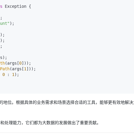
s
 Exception {

;

unt"
);

th
(args[
0
]));

Path
(args[
1
]));

 
0
 : 
1
);

不可替代的地位。根据具体的业务需求和场景选择合适的工具，能够更有效地解
数据存储和处理能力，它们都为大数据的发展做出了重要贡献。