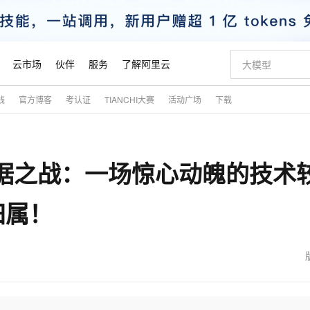
云市场
伙伴
服务
了解阿里云
践
官方博客
考认证
TIANCHI大赛
活动广场
下载
AI 特惠
数据与 API
成为产品伙伴
企业增值服务
最佳实践
价格计算器
AI 场景体
基础软件
产品伙伴合
阿里云认证
市场活动
配置报价
大模型
自助选配和估算价格
新方式
睿译宝，AI翻译排版一步到位
智启 AI 普惠权益
产品生态集成认证中心
企业支持计划
云上春晚
域名与网站
千问官方 MaaS 平台，为开发者和 Agent 而生，新用户赠送 1 亿 + tokens 额度
Qwen Aud
AI Coding
阿里云Maa
2026 阿里云
云服务器 E
为企业打
数据集
Windows
大模型认证
模型
NEW
NEW
 的大数据之战：一场惊心动魄的技术
交付可用成果
值低价云产品抢先购
上传文档即自动完成翻译和格式还原
至高享 1亿+免费 tokens，加速 Al 应用落地
提供智能易用的域名与建站服务
智能编程，一键
安全可靠、
产品生态伙伴
专家技术服务
云上奥运之旅
弹性计算合作
阿里云中企出
手机三要素
宝塔 Linux
全部认证
价格优势
有专属领域专家
GLM-5.2：长任务时代开源旗舰模型
阿里云 OPC 创新助力计划
千问大模型
即刻拥有 DeepS
AI 电商营销
对象存储 O
大模型
产品生态伙伴工作台
企业增值服务台
云栖战略参考
云存储合作计
云栖大会
身份实名认证
CentOS
训练营
归属！
推动算力普惠，释放技术红利
最高返9万
多领域专家智能体,一键组建 AI 虚拟交付团队
快速构建应用程序和网站，即刻迈出上云第一步
至高百万元 Token 补贴，加速一人公司成长
多元化、高性能、安全可靠的大模型服务
真正可用的 1M 上下文,一次完成代码全链路开发
轻松解锁专属 Dee
从图文生成到
云上的中国
数据库合作计
活动全景
短信
Docker
图片和
站式影视创作平台
Hermes Agent，打造自进化智能体
Token Plan 模型订阅计划
数字证书管理服务（原SSL证书）
5 分钟轻松部署
AI 广告创作
无影云电脑
企业成长
NEW
信息公告
看见新力量
云网络合作计
OCR 文字识别
JAVA
证享300元代金券
可视化编排打通从文字构思到成片全链路闭环
全托管，含MySQL、PostgreSQL、SQL Server、MariaDB多引擎
自主进化，持久记忆，越用越聪明
Qwen3.8-Max 首发尝鲜，限时加量 10 倍，夜间低至2折
实现全站HTTPS，呈现可信的WEB访问
图文、视频一
随时随地安
魔搭 Mode
Kimi-K3
HappyHors
NEW
loud
服务实践
官网公告
金融模力时刻
Salesforce O
版
发票查验
全能环境
Claude Code + GStack 打造工程团队
千问办公，限时限量积分加倍
Qoder
低代码高效构
AI 建站
短信服务
型
NEW
作计划
Kimi 最新旗舰模型，长程编程与推理利器
让文字生成流
计划
创新中心
魔搭 ModelSc
健康状态
理服务
让AI从“聊天伙伴”进化为能干活的“数字员工”
安装技能 GStack，拥有专属 AI 工程团队
你的AI工作搭子，覆盖日常办公高频场景
面向真实软件的智能体编程平台
0 代码专业建
客户案例
天气预报查询
操作系统
态合作计划