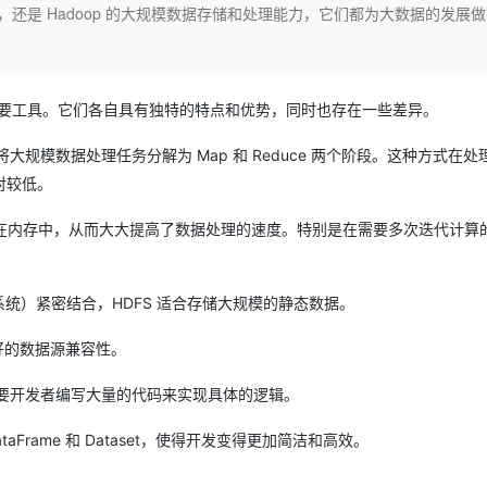
Deepseek-v4-pro
HappyHors
算，还是 Hadoop 的大规模数据存储和处理能力，它们都为大数据的发展
同享
万小智 AI 建站低至 15元/月
Qoder CN
AI 短剧/漫剧
云原生数据库 
快递物流查询
WordPress
成为服务伙
高校合作
点，立即开启云上创新
覆盖公网/内网、递归/权威、移动APP等全场景解析服务
送.CN域名，送备案服务码
基于千问大模型等，支持代码智能生成、研发智能问答
AI助力短剧
态智能体模型
旗舰 MoE 大模型，百万上下文与顶尖推理能力
图生视频，流
Ubuntu
服务生态伙伴
云工开物
企业应用
Works
Night Plan 支持 Qwen 3.8-Max
云原生大数据计算服务 MaxCompute
AI 办公
容器服务 Kub
NEW
GLM-5.2
Wan2.7-T
Red Hat
30+ 款产品免费体验
Data Agent 驱动的一站式 Data+AI 开发治理平台
夜间 5 折，Qwen/Meoo/TokenPlan 客户专享
面向分析的企业级SaaS模式云数据仓库
AI智能应用
提供一站式管
瞩目的重要工具。它们各自具有独特的特点和优势，同时也存在一些差异。
科研合作
视觉 Coding、空间感知、多模态思考等全面升级
1M上下文，专为长程任务能力而生
ERP
堂（旗舰版）
SUSE
智能客服
型，将大规模数据处理任务分解为 Map 和 Reduce 两个阶段。这种方式在
CRM
防护产品
2个月
自动承接线索
对较低。
建站小程序
OA 办公系统
AI 应用构建
大模型原生
缓存在内存中，从而大大提高了数据处理的速度。特别是在需要多次迭代计算
力提升
财税管理
模板建站
Qoder
大模型服务平台百炼-应用模版
HOT
NEW
面向真实软件
个人版上线、团队版降价；千问3.8-Max首发发尝鲜
丰富多元化的应用模版和解决方案
400电话
定制建站
文件系统）紧密结合，HDFS 适合存储大规模的静态数据。
万有无界
大模型服务平台百炼-智能体
方案
广告营销
模板小程序
的模型效果
灵活可视化地构建企业级 Agent
更好的数据源兼容性。
定制小程序
秒悟
人工智能平台 PAI
杂，需要开发者编写大量的代码来实现具体的逻辑。
APP 开发
云端极速 AI 
新一代 AI 视频生成模型，深度适配广告营销等场景
AI Native 的算法工程平台，一站式完成建模、训练、推理服务部署
taFrame 和 Dataset，使得开发变得更加简洁和高效。
建站系统