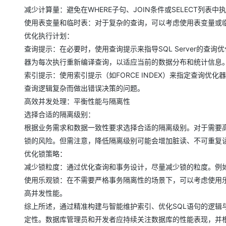
大模型解决方案
减少计算量：避免在WHERE子句、JOIN条件或SELECT列
迁移与运维管理
使用表变量和临时表：对于复杂的查询，可以考虑使用表变量或
快速部署 Dify，高效搭建 
优化执行计划：
专有云
查询提示：在必要时，使用查询提示来指导SQL Server的查询优
10 分钟在聊天系统中增加
器为每次执行重新编译查询，以适应当前的数据分布和统计信息
索引提示：使用索引提示（如FORCE INDEX）来指定查询
查询逻辑复杂而做出错误决策的问题。
高效并发处理：平衡性能与隔离性
选择合适的隔离级别：
根据业务需求和数据一致性要求选择合适的隔离级别。对于需要
锁的风险。但需注意，降低隔离级别可能会增加脏读、不可重复
优化锁策略：
减少锁粒度：通过优化查询和事务设计，尽量减少锁的粒度。例
使用乐观锁：在不需要严格事务隔离性的场景下，可以考虑使用
高并发性能。
综上所述，通过精准构建与智能维护索引、优化SQL语句的逻辑
定性。数据库管理员和开发者应持续关注数据库的性能表现，并