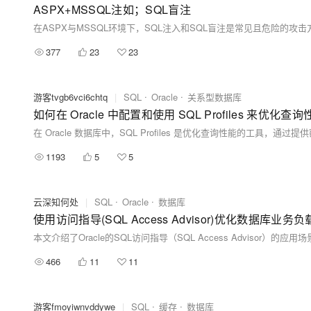
ASPX+MSSQL注如；SQL盲注
377
23
23
游客tvgb6vci6chtq
|
SQL
Oracle
关系型数据库
如何在 Oracle 中配置和使用 SQL Profiles 来优化查
1193
5
5
云深知何处
|
SQL
Oracle
数据库
使用访问指导(SQL Access Advisor)优化数据库业务负
466
11
11
游客fmoyiwnvddywe
|
SQL
缓存
数据库