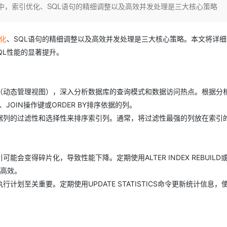
Deepseek-v4-pro
HappyHors
性能调优征途中，索引优化、SQL语句的精细调整以及高效并发处理是三大核心策略
同享
万小智 AI 建站低至 15元/月
Qoder CN
AI 短剧/漫剧
云原生数据库 
快递物流查询
WordPress
成为服务伙
高校合作
点，立即开启云上创新
覆盖公网/内网、递归/权威、移动APP等全场景解析服务
送.CN域名，送备案服务码
基于千问大模型等，支持代码智能生成、研发智能问答
AI助力短剧
态智能体模型
旗舰 MoE 大模型，百万上下文与顶尖推理能力
图生视频，流
Ubuntu
服务生态伙伴
云工开物
企业应用
Works
Night Plan 支持 Qwen 3.8-Max
云原生大数据计算服务 MaxCompute
AI 办公
容器服务 Kub
化
、SQL语句的精细调整以及高效并发处理是三大核心策略。本文将详
NEW
GLM-5.2
Wan2.7-T
Red Hat
30+ 款产品免费体验
Data Agent 驱动的一站式 Data+AI 开发治理平台
夜间 5 折，Qwen/Meoo/TokenPlan 客户专享
面向分析的企业级SaaS模式云数据仓库
AI智能应用
提供一站式管
QL性能的显著提升。
科研合作
视觉 Coding、空间感知、多模态思考等全面升级
1M上下文，专为长程任务能力而生
ERP
堂（旗舰版）
SUSE
智能客服
CRM
防护产品
2个月
自动承接线索
建站小程序
MVs（动态管理视图），深入分析数据库的查询模式和数据访问热点。根据分
OA 办公系统
AI 应用构建
大模型原生
OIN操作键或ORDER BY排序依据的列。
力提升
财税管理
模板建站
据列的过滤性和选择性来排序索引列。通常，将过滤性最强的列放在索引
Qoder
大模型服务平台百炼-应用模版
HOT
NEW
面向真实软件
个人版上线、团队版降价；千问3.8-Max首发发尝鲜
丰富多元化的应用模版和解决方案
400电话
定制建站
万有无界
大模型服务平台百炼-智能体
方案
广告营销
模板小程序
得碎片化，导致性能下降。定期使用ALTER INDEX REBUILD或A
的模型效果
灵活可视化地构建企业级 Agent
定制小程序
和高效。
秒悟
人工智能平台 PAI
划至关重要。定期使用UPDATE STATISTICS命令更新统计信息，
APP 开发
云端极速 AI 
新一代 AI 视频生成模型，深度适配广告营销等场景
AI Native 的算法工程平台，一站式完成建模、训练、推理服务部署
建站系统