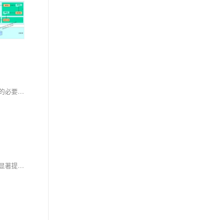
这篇文章以生动的比喻介绍了优化SQL查询的重要性及方法。它首先将未优化的SQL查询比作在自助餐厅贪多嚼不烂的行为，强调了只获取必要数据的必要性。接着，文章详细讲解了四种优化策略：**精简选择**（避免使用`SELECT *`）、**专业筛选**（利用`WHERE`缩小范围）、**高效联接**（索引和限制数据量）以及**使用索引**（加速搜索）。此外，还探讨了如何避免N+1查询问题、使用分页限制结果、理解执行计划以及定期维护数据库健康。通过这些技巧，可以显著提升数据库性能，让查询更高效流畅。
对百万级别数据进行高效过滤查询，需要综合使用索引、查询优化、表分区、统计信息和视图等技术手段。通过合理的数据库设计和查询优化，可以显著提升查询性能，确保系统的高效稳定运行。