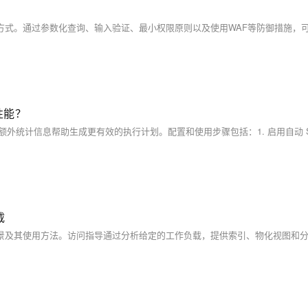
询性能？
载