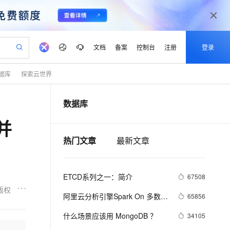
文档
备案
控制台
注册
登录
据库
探索云世界
验
作计划
器
AI 活动
专业服务
服务伙伴合作计划
开发者社区
加入我们
产品动态
服务平台百炼
阿里云 OPC 创新助力计划
数据库
一站式生成采购清单，支持单品或批量购买
S产品伙伴计划（繁花）
峰会
CS
造的大模型服务与应用开发平台
Qwen Audio：打造专属 AI 语音助手
一句话生成原生可编辑精美 PPT 文稿
AI 生产力先锋
Al MaaS 服务伙伴赋能合作
域名
博文
Careers
NEW
至高可申请百万元
Qwen3.8-Max 模型上线
并
开启高性价比 AI 编程新体验
弹性可伸缩的云计算服务
Qwen-Audio-3.0-Realtime 端到端实时语音角色扮演
输入一句话想法, 轻松生成专业的 PPT
先锋实践拓展 AI 生产力的边界
Token 补贴，五大权
计划
海大会
伙伴信用分合作计划
商标
问答
社会招聘
热门文章
最新文章
益加速 OPC 成功
eek-V4-Pro
SS
一键部署幻兽帕鲁游戏服务器
飞天发布时刻
HOT
Open Search 向量检索版支
划
备案
电子书
校园招聘
pSeek-V4-Pro
视频创作，一键激活电商全链路生产力
稳定、安全、高性价比、高性能的云存储服务
一键购买专属联机服务器，轻松开启游戏
所见，即是所愿
持视频检索 Pipeline 功能
更多支持
划
公司注册
镜像站
视频生成
语音识别与合成
专属 QwenPaw
漫剧工坊：一站式动画创作平台
AI 实训营
HOT
应用身份服务 (IDaaS)
ETCD系列之一：简介
67508
合作伙伴培训与认证
划
上云迁移
站生成，高效打造优质广告素材
全接入的云上超级电脑
从聊天伙伴进化为能主动干活的本地数字员工
快速生产连贯的高质量长漫剧
从基础到进阶，Agent 创客手把手教你
OpenClaw 管理能力上线
版权
lScope
我要反馈
e-1.1-T2V
Qwen3-TTS-Flash
阿里云分析引擎Spark On 多数据
65856
查询合作伙伴
n Alibaba Cloud ISV 合作
代维服务
建企业门户网站
10 分钟搭建微信、支付宝小程序
MaxCompute MaxFrame 提
源介绍
畅细腻的高质量视频
离线语音合成大模型，多语言方言自适应，低延迟高稳定
创新加速
ope
什么场景应该用 MongoDB ？
登录合作伙伴管理后台
我要建议
34105
站，无忧落地极速上线
以可视化方式快速构建移动和 PC 门户网站
国内短信简单易用，安全可靠，秒级触达，全球覆盖200+国家和地区。
高效部署网站，快速应用到小程序
供自动弹性内存功能