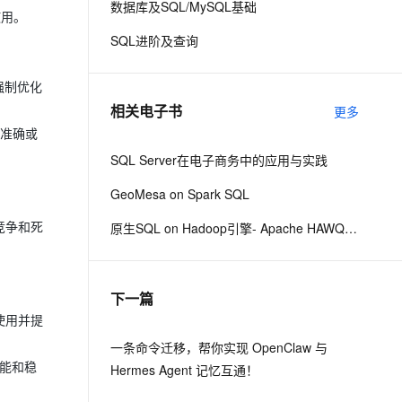
数据库及SQL/MySQL基础
使用。
SQL进阶及查询
息提取
与 AI 智能体进行实时音视频通话
从文本、图片、视频中提取结构化的属性信息
构建支持视频理解的 AI 音视频实时通话应用
强制优化
t.diy 一步搞定创意建站
构建大模型应用的安全防护体系
相关电子书
更多
通过自然语言交互简化开发流程,全栈开发支持
通过阿里云安全产品对 AI 应用进行安全防护
不准确或
SQL Server在电子商务中的应用与实践
GeoMesa on Spark SQL
竞争和死
原生SQL on Hadoop引擎- Apache HAWQ 2.x最新技术解密malili
下一篇
使用并提
一条命令迁移，帮你实现 OpenClaw 与
性能和稳
Hermes Agent 记忆互通！