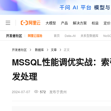
大模型
产品
解决方案
权益
定价
开发者社区
首页
Data+AI
关系型数据库
NoS
大模型
产品
解决方案
权益
定价
云市场
伙伴
服务
了解阿里云
精选产品
精选解决方案
普惠上云
产品定价
精选商城
成为销售伙伴
售前咨询
为什么选择阿里云
千问AI平台
开发者社区
数据库
文章
正文
了解云产品的定价详情
大模型服务平台百炼
千问办公，解锁你的工作
普惠上云 官方力荐
分销伙伴
在线服务
网站建设
什么是云计算
大
MSSQL性能调优实战：
大模型服务与应用平台
企业级Agent产品，直接
云服务器38元/年起，超
咨询伙伴
多端小程序
技术领先
云上成本管理
售后服务
轻量应用服务器
Agency Agents：拥
官方推荐返现计划
大模型
精选产品
精选解决方案
Salesforce 国际版订阅
稳定可靠
发处理
管理和优化成本
推荐新用户得奖励，单订单
销售伙伴合作计划
自助服务
友盟天域
安全合规
人工智能与机器学习
AI
文本生成
云数据库 RDS
HappyHorse 打造一
云工开物
无影生态合作计划
在线服务
观测云
分析师报告
高校专属算力普惠，学生认
计算
互联网应用开发
2024-07-07
572
发布于贵州
Qwen3.8-Max
HOT
Salesforce On Alibaba C
工单服务
Tuya 物联网平台阿里云
研究报告与白皮书
人工智能平台 PAI
快速拥有专属 OpenClaw
大模
Consulting Partner 合
大数据
容器
智能体时代全能旗舰模型
免费试用
短信专区
一站式AI开发、训练和推
蓝凌 OA
AI 大模型销售与服务生
现代化应用