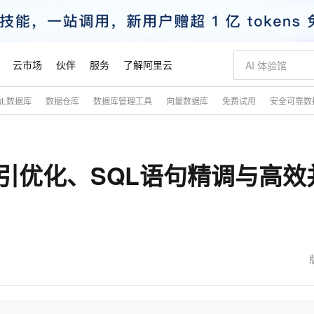
云市场
伙伴
服务
了解阿里云
QL数据库
数据仓库
数据库管理工具
向量数据库
免费试用
安全可靠数
AI 特惠
数据与 API
成为产品伙伴
企业增值服务
最佳实践
价格计算器
AI 场景体
基础软件
产品伙伴合
阿里云认证
市场活动
配置报价
大模型
自助选配和估算价格
新方式
睿译宝，AI翻译排版一步到位
智启 AI 普惠权益
产品生态集成认证中心
企业支持计划
云上春晚
域名与网站
千问官方 MaaS 平台，为开发者和 Agent 而生，新用户赠送 1 亿 + tokens 额度
AI Coding
阿里云Maa
2026 阿里云
云服务器 E
为企业打
数据集
Windows
大模型认证
模型
NEW
索引优化、SQL语句精调与高效
交付可用成果
值低价云产品抢先购
上传文档即自动完成翻译和格式还原
至高享 1亿+免费 tokens，加速 Al 应用落地
提供智能易用的域名与建站服务
智能编程，一键
安全可靠、
产品生态伙伴
专家技术服务
云上奥运之旅
弹性计算合作
阿里云中企出
手机三要素
宝塔 Linux
全部认证
价格优势
有专属领域专家
GLM-5.2：长任务时代开源旗舰模型
阿里云 OPC 创新助力计划
千问大模型
即刻拥有 DeepS
AI 电商营销
对象存储 O
大模型
产品生态伙伴工作台
企业增值服务台
云栖战略参考
云存储合作计
云栖大会
身份实名认证
CentOS
训练营
推动算力普惠，释放技术红利
最高返9万
多领域专家智能体,一键组建 AI 虚拟交付团队
快速构建应用程序和网站，即刻迈出上云第一步
至高百万元 Token 补贴，加速一人公司成长
多元化、高性能、安全可靠的大模型服务
真正可用的 1M 上下文,一次完成代码全链路开发
轻松解锁专属 Dee
从图文生成到
云上的中国
数据库合作计
活动全景
短信
Docker
图片和
站式影视创作平台
Hermes Agent，打造自进化智能体
Token Plan 模型订阅计划
数字证书管理服务（原SSL证书）
5 分钟轻松部署
AI 广告创作
无影云电脑
企业成长
NEW
信息公告
看见新力量
云网络合作计
OCR 文字识别
JAVA
证享300元代金券
可视化编排打通从文字构思到成片全链路闭环
全托管，含MySQL、PostgreSQL、SQL Server、MariaDB多引擎
自主进化，持久记忆，越用越聪明
Qwen3.8-Max 首发尝鲜，限时加量 10 倍，夜间低至2折
实现全站HTTPS，呈现可信的WEB访问
图文、视频一
随时随地安
魔搭 Mode
Kimi-K3
HappyHors
NEW
loud
服务实践
官网公告
金融模力时刻
Salesforce O
版
发票查验
全能环境
Claude Code + GStack 打造工程团队
千问办公，限时限量积分加倍
Qoder
低代码高效构
AI 建站
短信服务
型
NEW
作计划
Kimi 最新旗舰模型，长程编程与推理利器
让文字生成流
计划
创新中心
魔搭 ModelSc
健康状态
理服务
让AI从“聊天伙伴”进化为能干活的“数字员工”
安装技能 GStack，拥有专属 AI 工程团队
你的AI工作搭子，覆盖日常办公高频场景
面向真实软件的智能体编程平台
0 代码专业建
客户案例
天气预报查询
操作系统
态合作计划