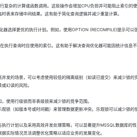
表中执行复杂的计算或函数调用。这些操作会增加CPU负担并可能阻止索引的
临时表来存储中间结果。这有助于简化查询逻辑并减少重复计算。
AI 应用
10分钟微调：让0.6B模型媲美235B模
多模态数据信
型
依托云原生高可用架构,实现Dify私有化部署
用1%尺寸在特定领域达到大模型90%以上效果
化器选择更优的执行计划。例如，使用OPTION (RECOMPILE)提示可以
一个 AI 助手
超强辅助，Bol
。
即刻拥有 DeepSeek-R1 满血版
在企业官网、通讯软件中为客户提供 AI 客服
优化器在执行查询时应使用的索引。这有助于解决查询优化器可能因统计信息
多种方案随心选，轻松解锁专属 DeepSeek
高并发的场景，可以考虑使用较低的隔离级别（如读已提交）来减少锁的
读或幻读的风险。
如，使用行级锁而非表级锁来减少锁的竞争范围。
乐观锁（如版本号或时间戳）来管理数据更新冲突。乐观锁可以减少锁的
与执行计划以及采用高效并发处理策略，可以显著提升MSSQL数据库的
根据实际情况灵活调整优化策略以适应业务的发展变化。