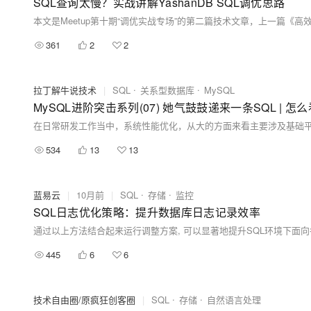
SQL查询太慢？实战讲解YashanDB SQL调优思路
361
2
2
拉丁解牛说技术
|
SQL
关系型数据库
MySQL
MySQL进阶突击系列(07) 她气鼓鼓递来一条SQL | 
534
13
13
蓝易云
|
10月前
|
SQL
存储
监控
SQL日志优化策略：提升数据库日志记录效率
445
6
6
技术自由圈/原疯狂创客圈
|
SQL
存储
自然语言处理