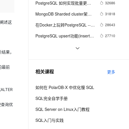
安全
我要投诉
e-1.1-I2V
Cosyvoice-V3-Flash
PostgreSQL 如何实现批量更
32686
PolarDB
上云场景组合购
Milvus 弹性伸缩功能新增节
伴
新、删除、插入
漫剧创作，剧本、分镜、视频高效生成
100%兼容MySQL、PostgreSQL，兼容Oracle，支持集中和分布式
覆盖90%+业务场景，专享组合折扣价
点支持范围
畅自然，细节丰富
高表现力语音合成大模型，语音克隆听感自然
VPN
MongoDB Sharded cluster架构
31818
原理
ernetes 版 ACK
云聚AI 严选权益
细阐述这
AI 原生数据库服务发布
SSL 证书
在Docker上玩转PostgreSQL -- 
2V
Fun-ASR
28643
，一键激活高效办公新体验
理容器应用的 K8s 服务
精选AI产品，从模型到应用全链提效
Agent 数据网关
Mac篇
文戏情感细腻自然，动作戏激烈拳拳到肉，实现更强表演能力
支持中英文自由切换，具备更强的噪声鲁棒性
堡垒机
PostgreSQL upsert功能(insert 
27710
AI 用量加速计划
云原生数据库 PolarDB
on conflict do)的用法
防火墙
、识别商机，让客服更高效、服务更出色。
新老同享，达量后返
Agentic Database 发布
Linux 性能诊断 perf使用指南
27092
析结果，
主机安全
应用
PostgreSQL 9种索引的原理和应
26466
用场景
的最前
千问办公
NEW
聊一聊双十一背后的技术 - 物流, 
25536
AI 应用及服务市场
相关课程
更多
的智能体编程平台
一站式AI生产力平台
动态路径规划
AI 应用
伶鹊
如何在 PolarDB-X 中优化慢 SQL
LTER
企业级人与Agent协作平台，接入和调度多个数字员工
智能客服平台，对话机器人、对话分析、智能外呼
大模型
SQL完全自学手册
大模型服务平台百炼 - 全妙
自然语言处理
使查询优
SQL Server on Linux入门教程
应用创作平台
多模态内容创作工具，已接入 DeepSeek
数据标注
SQL入门与实践
机器学习