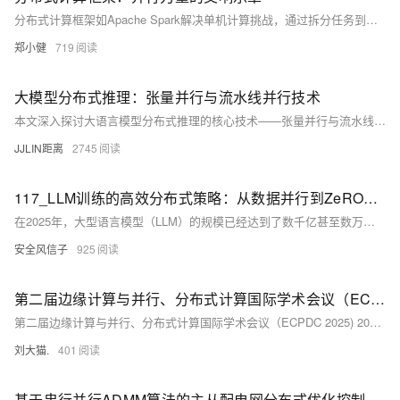
分布式计算框架如Apache Spark解决单机计算挑战，通过拆分任务到多机并行处理提升效率。Spark以其内存计算加速处理，支持批处理、查询、流处理和机器学习。以下是一个PySpark统计日志中每日UV的示例，展示如何利用SparkContext、map和reduceByKey进行数据聚合分析。这些框架的运用，正改变大数据处理领域，推动数据分析和机器学习的边界。【6月更文挑战第18天】
郑小健
719
大模型分布式推理：张量并行与流水线并行技术
本文深入探讨大语言模型分布式推理的核心技术——张量并行与流水线并行。通过分析单GPU内存限制下的模型部署挑战，详细解析张量并行的矩阵分片策略、流水线并行的阶段划分机制，以及二者的混合并行架构。文章包含完整的分布式推理框架实现、通信优化策略和性能调优指南，为千亿参数大模型的分布式部署提供全面解决方案。
JJLIN距离
2745
117_LLM训练的高效分布式策略：从数据并行到ZeRO优化
在2025年，大型语言模型（LLM）的规模已经达到了数千亿甚至数万亿参数，训练这样的庞然大物需要先进的分布式训练技术支持。本文将深入探讨LLM训练中的高效分布式策略，从基础的数据并行到最先进的ZeRO优化技术，为读者提供全面且实用的技术指南。
安全风信子
925
第二届边缘计算与并行、分布式计算国际学术会议（ECPDC 2025) 2025 2nd international Conference on Edge Computing, Parallel and Distributed Computing
第二届边缘计算与并行、分布式计算国际学术会议（ECPDC 2025) 2025 2nd international Conference on Edge Computing, Parallel and Distributed Computing 机器学习 计算学习理论 数据挖掘 科学计算 计算应用 数字图像处理 人工智能
刘大猫.
401
基于串行并行ADMM算法的主从配电网分布式优化控制研究（Matlab代码实现）