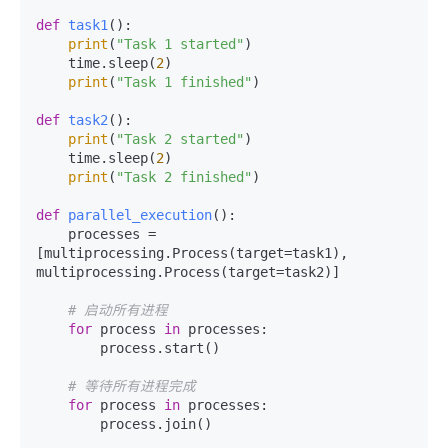
def
task1
():

print
(
"Task 1 started"
)

    time.sleep(
2
)

print
(
"Task 1 finished"
)

def
task2
():

print
(
"Task 2 started"
)

    time.sleep(
2
)

print
(
"Task 2 finished"
)

def
parallel_execution
():

    processes = 
[multiprocessing.Process(target=task1), 
multiprocessing.Process(target=task2)]

# 启动所有进程
for
 process 
in
 processes:

        process.start()

# 等待所有进程完成
for
 process 
in
 processes:

        process.join()
