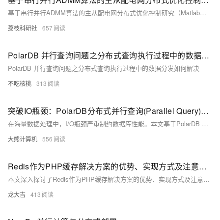
基于串行并行ADMM算法的主从配电网分布式优化控制研究（Matlab代码实现）
荔枝科研社
657
PolarDB 并行查询问题之分布式查询执行过程中的数据分发如何解决
PolarDB 并行查询问题之分布式查询执行过程中的数据分发如何解决
不吃核桃
313
突破IO瓶颈：PolarDB分布式并行查询(Parallel Query)深度调优手册
在海量数据处理中，I/O瓶颈严重制约数据库性能。本文基于PolarDB MySQL 8.0.32版本，深入解析分布式并行查询技术如何提升CPU利用率至86.7%、IO吞吐达8.5GB/s，并结合20+实战案例，系统讲解并行架构、执行计划优化、资源调优与故障排查方法，助力实现高性能数据分析。
大熊计算机
556
Redis作为PHP缓存解决方案的优势、实现方式及注意事项。Redis凭借其高性能、丰富的数据结构、数据持久化和分布式支持等特点，在提升应用响应速度和处理能力方面表现突出
本文深入探讨了Redis作为PHP缓存解决方案的优势、实现方式及注意事项。Redis凭借其高性能、丰富的数据结构、数据持久化和分布式支持等特点，在提升应用响应速度和处理能力方面表现突出。文章还介绍了Redis在页面缓存、数据缓存和会话缓存等应用场景中的使用，并强调了缓存数据一致性、过期时间设置、容量控制和安全问题的重要性。
龙大吉
413