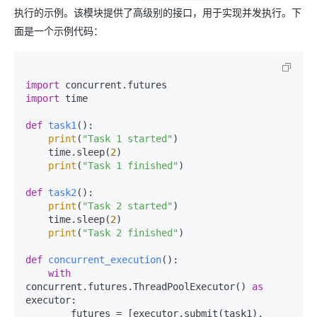
执行的示例。该模块提供了高级别的接口，用于实现并发执行。下
面是一个示例代码：
import
import
 time

def
task1
():

print
(
"Task 1 started"
)

    time.sleep(
2
)

print
(
"Task 1 finished"
)

def
task2
():

print
(
"Task 2 started"
)

    time.sleep(
2
)

print
(
"Task 2 finished"
)

def
concurrent_execution
():

with
concurrent.futures.ThreadPoolExecutor() 
as
executor:

        futures = [executor.submit(task1), 