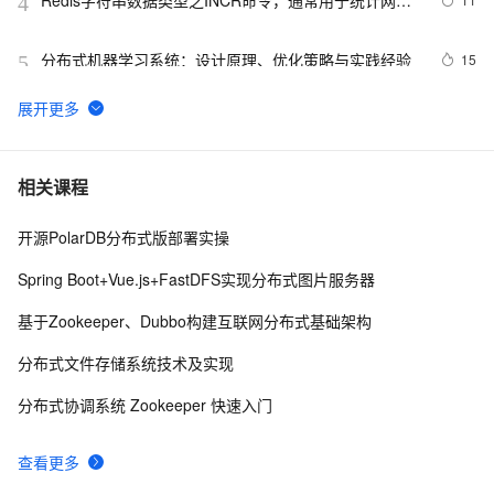
Redis字符串数据类型之INCR命令，通常用于统计网站
4
访问量，文章访问量，实现分布式锁
分布式机器学习系统：设计原理、优化策略与实践经验
15
5
Flink CDC产品常见问题之读分布式mysql报连接超时如
5
6
何解决
spring quartz分布式任务计划
6
7
相关课程
开源PolarDB分布式版部署实操
基于 Transaction 类的分布式显式事务
613
8
Spring Boot+Vue.js+FastDFS实现分布式图片服务器
【Springcloud Alibaba微服务分布式架构 | Spring 
10
9
基于Zookeeper、Dubbo构建互联网分布式基础架构
Cloud】之学习笔记（五）OpenFeign的使用
SpringCloud微服务实战——搭建企业级开发框架（三十
8
10
分布式文件存储系统技术及实现
九）：使用Redis分布式锁（Redisson）+自定义注解
分布式协调系统 Zookeeper 快速入门
+AOP实现微服务重复请求控制
查看更多