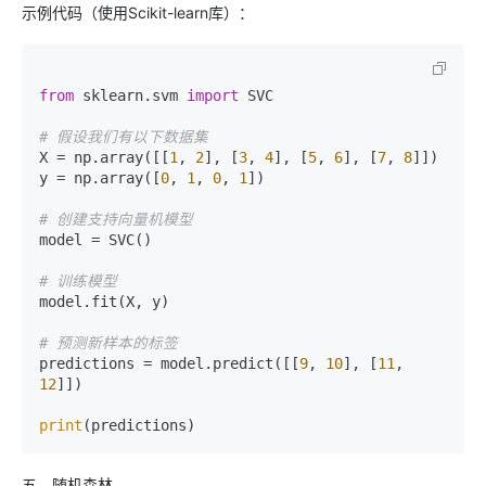
示例代码（使用Scikit-learn库）：
from
 sklearn.svm 
import
 SVC

# 假设我们有以下数据集
X = np.array([[
1
, 
2
], [
3
, 
4
], [
5
, 
6
], [
7
, 
8
]])

y = np.array([
0
, 
1
, 
0
, 
1
])

# 创建支持向量机模型
model = SVC()

# 训练模型
model.fit(X, y)

# 预测新样本的标签
predictions = model.predict([[
9
, 
10
], [
11
, 
12
]])

print
五、随机森林