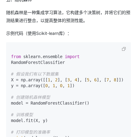
随机森林是一种集成学习算法，它构建多个决策树，并将它们的预
测结果进行整合，以提高整体的预测性能。
示例代码（使用Scikit-learn库）：
from
 sklearn.ensemble 
import
RandomForestClassifier

# 假设我们有以下数据集
X = np.array([[
1
, 
2
], [
3
, 
4
], [
5
, 
6
], [
7
, 
8
]])

y = np.array([
0
, 
1
, 
0
, 
1
])

# 创建随机森林模型
model = RandomForestClassifier()

# 训练模型
model.fit(X, y)

# 打印模型的准确率