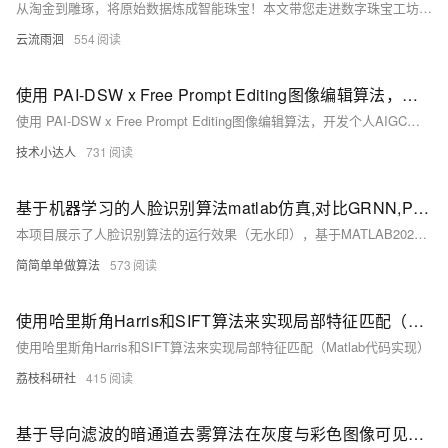
从淘金到雕琢，将原始数据炼成智能珠宝！本文带您走进数字珠宝工坊，用算法工具打磨数据金砂。从基础的经典算法到精密的深度学习模型，结合电商、医疗、金融等场景实战，手把手教您选择合适工具，打造价值连城的智能应用。掌握AutoML改装套件与模型蒸馏术，让复杂问题迎刃而解。握紧算法刻刀，为数字世界雕刻文明！
云流雨洄
554
使用 PAI-DSW x Free Prompt Editing图像编辑算法，开发个人AIGC绘图小助理
使用 PAI-DSW x Free Prompt Editing图像编辑算法，开发个人AIGC绘图小助理
技术小达人
731
基于机器学习的人脸识别算法matlab仿真,对比GRNN,PNN,DNN以及BP四种网络
本项目展示了人脸识别算法的运行效果（无水印），基于MATLAB2022A开发。核心程序包含详细中文注释及操作视频。理论部分介绍了广义回归神经网络（GRNN）、概率神经网络（PNN）、深度神经网络（DNN）和反向传播（BP）神经网络在人脸识别中的应用，涵盖各算法的结构特点与性能比较。
简简单单做算法
573
使用哈里斯角Harris和SIFT算法来实现局部特征匹配（Matlab代码实现）
使用哈里斯角Harris和SIFT算法来实现局部特征匹配（Matlab代码实现）
荔枝科研社
415
基于导向滤波的暗通道去雾算法在灰度与彩色图像可见度复原中的研究（Matlab代码实现）