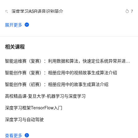
深度学习ASR语音识别简介
7
5
Kafka +深度学习+ MQTT搭建可扩展的物联网平台【附
4
6
源码】
基于深度学习的图像识别技术研究进展### 
10
7
相关课程
智能运维赛（复赛）：利用数据和算法，快速定位系统异常并进行根因分析
深入理解深度学习中的卷积神经网络（CNN）：从原理到
3
8
实践
智能创作赛（复赛）：相册应用中的视频故事生成算法介绍
使用PyTorch解决多分类问题：构建、训练和评估深度学
3
9
智能创作赛（初赛）：相册应用中的故事生成算法介绍
习模型
 深度学习中的图像风格迁移技术探析
6
10
高校精品课-复旦大学-机器学习与深度学习
深度学习框架TensorFlow入门
深度学习与自动驾驶
查看更多