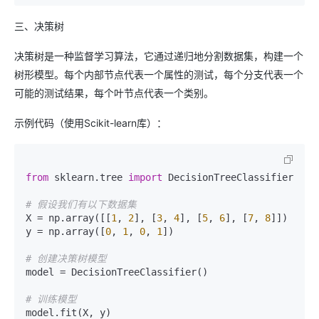
三、决策树
决策树是一种监督学习算法，它通过递归地分割数据集，构建一个
树形模型。每个内部节点代表一个属性的测试，每个分支代表一个
可能的测试结果，每个叶节点代表一个类别。
示例代码（使用Scikit-learn库）：
from
 sklearn.tree 
import
 DecisionTreeClassifier

# 假设我们有以下数据集
X = np.array([[
1
, 
2
], [
3
, 
4
], [
5
, 
6
], [
7
, 
8
]])

y = np.array([
0
, 
1
, 
0
, 
1
])

# 创建决策树模型
model = DecisionTreeClassifier()

# 训练模型
model.fit(X, y)
