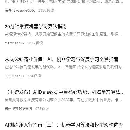
K近邻（KNN）是一种基于“物以类聚”思想的监督学习算法，通过计算样本间距离，选取最近K个邻居投票决定类别。支持多种距离度量，如欧式、曼哈顿、余弦相似度等，适用于分类与回归任务。结合Scikit-learn可高效实现，需合理选择K值并进行数据预处理，常用于鸢尾花分类等经典案例。（238字）
游客rj7kdyude6p6g
2330
20分钟掌握机器学习算法指南
在短短20分钟内，从零开始理解主流机器学习算法的工作原理，掌握算法选择策略，并建立对神经网络的直观认识。本文用通俗易懂的语言和生动的比喻，帮助你告别算法选择的困惑，轻松踏入AI的大门。
martinzh717
1017
从概念到商业价值：AI、机器学习与深度学习全景指南
在这个科技飞速发展的时代🚀，人工智能正以惊人的速度渗透到我们的生活和工作中👀。但面对铺天盖地的AI术语和概念，很多人感到困惑不已😣。"AI"、"机器学习"、"深度学习"和"神经网络"到底有什么区别？它们如何相互关联？如何利用这些技术提升工作效率和创造价值？
martinzh717
724
【重磅发布】AllData数据中台核心功能：机器学习算法平台
杭州奥零数据科技有限公司成立于2023年，专注于数据中台业务，维护开源项目AllData并提供商业版解决方案。AllData提供数据集成、存储、开发、治理及BI展示等一站式服务，支持AI大模型应用，助力企业高效利用数据价值。
杭州奥零数据科技
976
AI训练师入行指南（三）：机器学习算法和模型架构选择