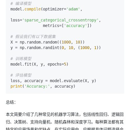
# 编译模型
model.
compile
(optimizer=
'adam'
,

loss=
'sparse_categorical_crossentropy'
,

              metrics=[
'accuracy'
])

# 假设我们有以下数据集
X = np.random.random((
1000
, 
10
))

y = np.random.randint(
0
, 
10
, (
1000
, 
1
))

# 训练模型
model.fit(X, y, epochs=
5
)

# 评估模型
print
(
'Accuracy:'
总结：
本文简要介绍了几种常见的机器学习算法，包括线性回归、逻辑回
归、决策树、支持向量机、随机森林和深度学习。每种算法都有其
特定的应用场景和优缺点。在实际应用中，应根据具体问题选择合