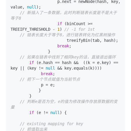
                    p.next = newNode(hash, key, 
value, 
null
);

// 新插入了一条数据，此时判断链表长度是不是大于
等于8
if
 (binCount >= 
TREEIFY_THRESHOLD - 
1
) 
// -1 for 1st
// 链表长度大于等于8，进行链表转化为红黑树操作
                        treeifyBin(tab, hash);

break
;

                }

// 如果在链表中找到了相同key的话，直接退出循环
if
 (e.hash == hash &&  ((k = e.key) == 
key || (key != 
null
 && key.equals(k))))

break
;

// 把下一个节点赋值为当前节点
             p = e;

            }

        }

// 判断e是否为空，e的值为修改操作存放原数据的变
量
if
 (e != 
null
) {

// existing mapping for key
// 把值取出来