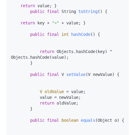
return
 value; }

public
final
 String 
toString
()
 {

return
 key + 
"="
 + value; }

public
final
int
hashCode
()
 {

return
 Objects.hashCode(key) ^ 
Objects.hashCode(value);

        }

public
final
 V 
setValue
(V newValue)
 {

V
oldValue
=
 value;

            value = newValue;

return
 oldValue;

        }

public
final
boolean
equals
(Object o)
 {
