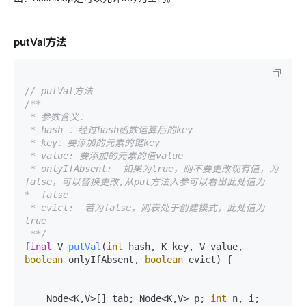
putVal方法
// putVal方法
/**

 * 参数含义：

 * hash ：经过hash函数运算后的key

 * key：要添加的元素的键key

 * value: 要添加的元素的值value

 * onlyIfAbsent:  如果为true，则不要更改现有值，为
false，可以替换更改,从put方法入参可以看出此处值为     
*  false

 * evict:  若为false，则表处于创建模式；此处值为
true

 **/
final
 V 
putVal
(
int
 hash, K key, V value, 
boolean
 onlyIfAbsent, 
boolean
 evict)
 {

    Node<K,V>[] tab; Node<K,V> p; 
int
 n, i;
