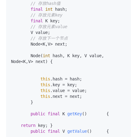
// 存放hash值
final
int
 hash;

// 存放元素key
final
 K key;

// 存放元素value
        V value;

// 存放下一个节点
        Node<K,V> next;

        Node(
int
 hash, K key, V value, 
Node<K,V> next) {

this
.hash = hash;

this
.key = key;

this
.value = value;

this
.next = next;

        }

public
final
 K 
getKey
()
        {

return
 key; }

public
final
 V 
getValue
()
      {
