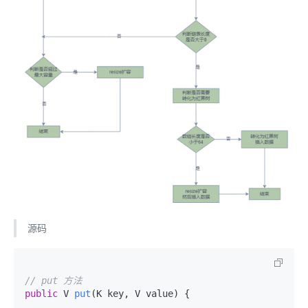
源码
// put 方法
public
 V 
put
(K key, V value)
 {
