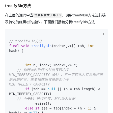
treeifyBin方法
在上面的源码中当
，调用treeifyBin方法进行链
链表长度大于等于8
表转化为红黑树的操作，下面我们接着分析treeifyBin方法
// treeifyBin方法
final
void
treeifyBin
(Node<K,V>[] tab, 
int
hash)
 {

int
 n, index; Node<K,V> e;

// 判断此时数组的长度是否小于
MIN_TREEIFY_CAPACITY（64），不一定转化为红黑树还可
能只是扩容；主要桶数组容量是否小于 
MIN_TREEIFY_CAPACITY
if
 (tab == 
null
 || (n = tab.length) < 
MIN_TREEIFY_CAPACITY)

// 小于64 进行扩容，然后插入数据
            resize();

else
if
 ((e = tab[index = (n - 
1
) & 
hash]) != 
null
) {
