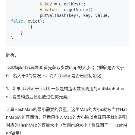
K
key
=
 e.getKey();

V
value
=
 e.getValue();

            putVal(hash(key), key, value, 
false
, evict);

        }

    }

解析：
首先获取参数map的大小s；判断s是否大于
putMapEntries方法
0；若大于0的情况下，判断
是否已经初始化；
table
1、如果
一般是构造函数来调用的putMapEntrie
table == null
s，或者构造后还没放过任何元素;
计算HashMap的最小需要的容量，这里Map的大小s就被当作Has
hMap的扩容阈值，然后用传入Map的大小除以负载因子就能得到
对应的HashMap的容量大小（当前m的大小 / 负载因子 = HashM
ap容量）；