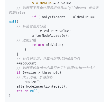
V
oldValue
=
 e.value;

// 判断是不是允许覆盖旧值且onlyIfAbsent 传进来
的是false
if
 (!onlyIfAbsent || oldValue == 
null
)

// 新值覆盖为旧值
                e.value = value;

            afterNodeAccess(e);

// 返回旧值
return
 oldValue;

        }

    }

// 计数器累加，计算当前节点的修改次数
    ++modCount;

// 判断当前数组大小是否大于扩容阈值threshold
if
 (++size > threshold)

// 大于的话，扩容操作
        resize();

    afterNodeInsertion(evict);

return
null
;
