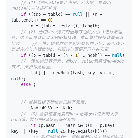
// (1) 判断table是否为空，若为空，先调用
resize()方法进行扩容
if
 ((tab = table) == 
null
 || (n = 
tab.length) == 
0
)

        n = (tab = resize()).length;

// (2) 通过hash得到的值与数组的大小-1进行与运
算，这个运算就可以实现取模操作，位运算的好处就是速度
比较     //  快；得到的结果即为数组的下标；取出该下
表对应的节点赋值给p，判断该位置是否已存在元素
if
 ((p = tab[i = (n - 
1
) & hash]) == 
null
)

//  该位置没有元素；把key、value包装成newNode
节点，添加到此位置。
        tab[i] = newNode(hash, key, value, 
null
);

else
 {

// 当前数组下标位置已经有元素：
        Node<K,V> e; K k;

// （3）当前位置元素的hash值等于传过来的入参
hash值，并且他们的key值也相等
if
 (p.hash == hash && ((k = p.key) == 
key || (key != 
null
 && key.equals(k))))

// 则把p赋值给e，后续用新的值来替换旧的值