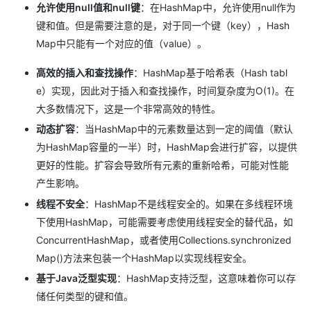
允许使用null值和null键
：在HashMap中，允许使用null作为
键和值。但是需要注意的是，对于同一个键（key），Hash
Map中只能有一个对应的值（value）。
高效的插入和查找操作
：HashMap基于哈希表（Hash tabl
e）实现，因此对于插入和查找操作，时间复杂度为O(1)。在
大多数情况下，这是一个非常高效的特性。
动态扩容
：当HashMap中的元素数量达到一定的阈值（默认
为HashMap容量的一半）时，HashMap会进行扩容，以提供
更好的性能。扩容会导致所有元素的重新哈希，可能对性能
产生影响。
线程不安全
：HashMap不是线程安全的。如果在多线程环境
下使用HashMap，可能需要考虑使用线程安全的替代品，如
ConcurrentHashMap，或者使用Collections.synchronized
Map()方法来包装一个HashMap以实现线程安全。
基于Java泛型实现
：HashMap支持泛型，这意味着你可以存
储任何类型的键和值。