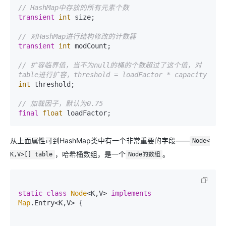
// HashMap中存放的所有元素个数
transient
int
 size;

// 对HashMap进行结构修改的计数器
transient
int
 modCount;

// 扩容临界值，当不为null的桶的个数超过了这个值，对
table进行扩容，threshold = loadFactor * capacity
int
 threshold;

// 加载因子，默认为0.75
final
float
从上面属性可到HashMap类中有一个非常重要的字段——
Node<
，哈希桶数组，是一个
。
K,V>[] table
Node的数组
static
class
Node
<K,V> 
implements
Map
.Entry<K,V> {
