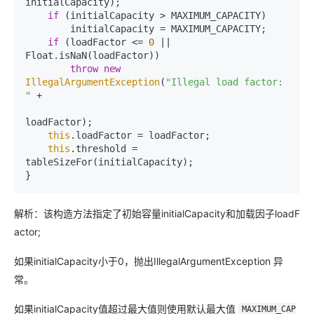
initialCapacity);

if
 (initialCapacity > MAXIMUM_CAPACITY)

        initialCapacity = MAXIMUM_CAPACITY;

if
 (loadFactor <= 
0
 || 
Float.isNaN(loadFactor))

throw
new
IllegalArgumentException
(
"Illegal load factor: 
"
 +

loadFactor);

this
.loadFactor = loadFactor;

this
.threshold = 
tableSizeFor(initialCapacity);

解析：该构造方法指定了初始容量initialCapacity和加载因子loadF
actor;
如果initialCapacity小于0，抛出IllegalArgumentException 异
常。
如果initialCapacity值超过最大值则使用默认最大值
MAXIMUM_CAP