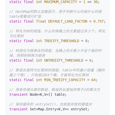
static
final
int
MAXIMUM_CAPACITY
=
1
 << 
30
;

// HashMap的默认加载因子，用于判断什么时候什么时候
table需要进行扩容
static
final
float
DEFAULT_LOAD_FACTOR
=
0.75f
;

// 转化为树的阈值，什么时候桶上的元素超过多少个，转化
为红黑树
static
final
int
TREEIFY_THRESHOLD
=
8
;

// 树退化为链表反的阈值，当桶上的元素小于这个值的时
候，将把树转换为链表
static
final
int
UNTREEIFY_THRESHOLD
=
6
;

// 数组长度转为红黑树的阈值，table中的最小容量（桶的
最少个数），只有超过64个桶，才能转化为红黑树
static
final
int
MIN_TREEIFY_CAPACITY
=
64
;

// 用来存储元素的数组，数组的长度始终等于2的幂次方
transient
 Node<K,V>[] table;

// 保存缓存的 entrySet()，也就是存放的键值对
transient
 Set<Map.Entry<K,V>> entrySet;
