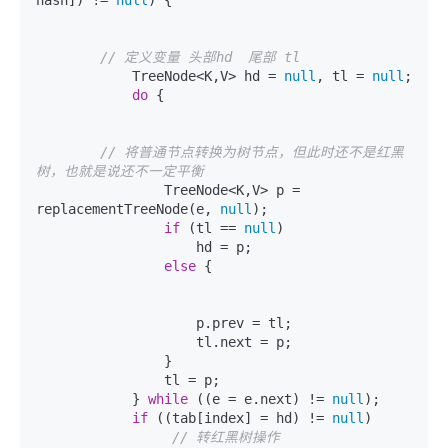
// 定义变量 头部hd  尾部 tl
            TreeNode<K,V> hd = 
null
, tl = 
null
;

do
 {

// 将普通节点转换为树节点，但此时还不是红黑
树，也就是说还不一定平衡
                TreeNode<K,V> p = 
replacementTreeNode(e, 
null
);

if
 (tl == 
null
)

                    hd = p;

else
 {

                    p.prev = tl;

                    tl.next = p;

                }

                tl = p;

            } 
while
 ((e = e.next) != 
null
);

if
 ((tab[index] = hd) != 
null
)

// 转红黑树操作