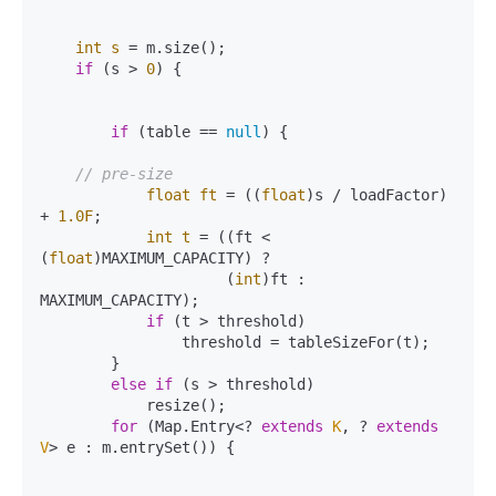
int
s
=
 m.size();

if
 (s > 
0
) {

if
 (table == 
null
) {

// pre-size
float
ft
=
 ((
float
)s / loadFactor) 
+ 
1.0F
;

int
t
=
 ((ft < 
(
float
)MAXIMUM_CAPACITY) ?

                     (
int
)ft : 
MAXIMUM_CAPACITY);

if
 (t > threshold)

                threshold = tableSizeFor(t);

        }

else
if
 (s > threshold)

            resize();

for
 (Map.Entry<? 
extends
K
, ? 
extends
V
> e : m.entrySet()) {
