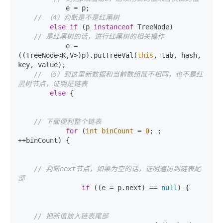
            e = p;

// （4）判断是不是红黑树
else
if
 (p 
instanceof
 TreeNode)

// 是红黑树的话，进行红黑树的相关操作
            e = 
((TreeNode<K,V>)p).putTreeVal(
this
, tab, hash, 
key, value);

// （5）到这里新数据和当前数组既不相同，也不是红
黑树节点，证明是链表
else
 {

// 下面便利整个链表
for
 (
int
binCount
=
0
; ; 
++binCount) {

// 判断next节点，如果为空的话，证明遍历到链表尾
部
if
 ((e = p.next) == 
null
) {

// 把新值放入链表尾部