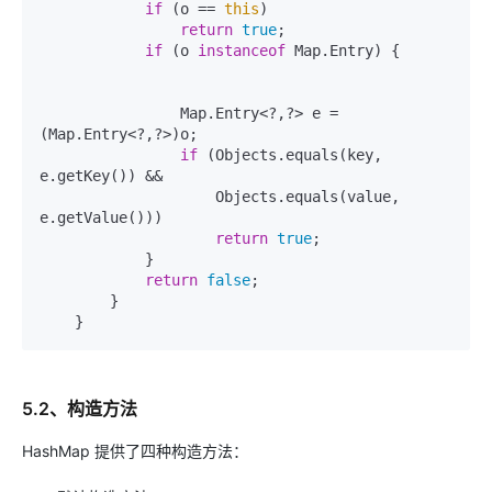
if
 (o == 
this
)

return
true
;

if
 (o 
instanceof
 Map.Entry) {

                Map.Entry<?,?> e = 
(Map.Entry<?,?>)o;

if
 (Objects.equals(key, 
e.getKey()) &&

                    Objects.equals(value, 
e.getValue()))

return
true
;

            }

return
false
;

        }

5.2、构造方法
HashMap 提供了四种构造方法：