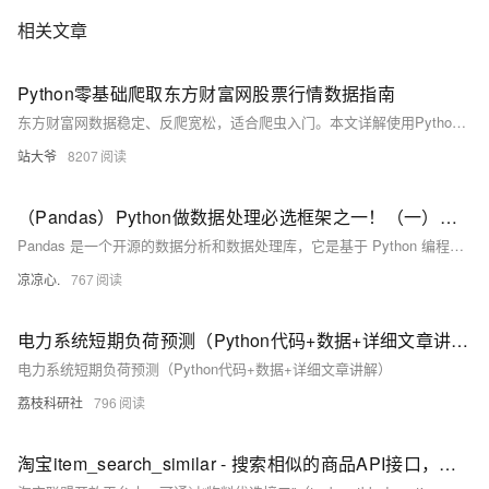
相关文章
Python零基础爬取东方财富网股票行情数据指南
东方财富网数据稳定、反爬宽松，适合爬虫入门。本文详解使用Python抓取股票行情数据，涵盖请求发送、HTML解析、动态加载处理、代理IP切换及数据可视化，助你快速掌握金融数据爬取技能。
站大爷
8207
（Pandas）Python做数据处理必选框架之一！（一）：介绍Pandas中的两个数据结构；刨析Series：如何访问数据；数据去重、取众数、总和、标准差、方差、平均值等；判断缺失值、获取索引...
Pandas 是一个开源的数据分析和数据处理库，它是基于 Python 编程语言的。 Pandas 提供了易于使用的数据结构和数据分析工具，特别适用于处理结构化数据，如表格型数据（类似于Excel表格）。 Pandas 是数据科学和分析领域中常用的工具之一，它使得用户能够轻松地从各种数据源中导入数据，并对数据进行高效的操作和分析。 Pandas 主要引入了两种新的数据结构：Series 和 DataFrame。
凉凉心.
767
电力系统短期负荷预测（Python代码+数据+详细文章讲解）
电力系统短期负荷预测（Python代码+数据+详细文章讲解）
荔枝科研社
796
淘宝item_search_similar - 搜索相似的商品API接口，用python返回数据