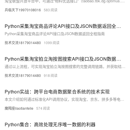
淘宝联盟开放平台中，可通过“物料优选接口”（taobao.tbk.dg.optimus.material）实现“搜索相似商品”功能。该接口支持根据商品 ID 获取相似推荐商品，并返回商品信息、价格、优惠等数据，适用于商品推荐、比价等场景。本文提供基于 Python 的实现示例，包含接口调用、数据解析及结果展示。使用时需配置淘宝联盟的 appkey、appsecret 和 adzone_id，并注意接口调用频率限制和使用规范。
兵临天下19970108016
583
Python采集淘宝商品评论API接口及JSON数据返回全程指南
Python采集淘宝商品评论API接口及JSON数据返回全程指南
技术交流18179014480
1099
Python采集淘宝拍立淘按图搜索API接口及JSON数据返回全流程指南
通过以上流程，可实现淘宝拍立淘按图搜索的完整调用链路，并获取结构化的JSON商品数据，支撑电商比价、智能推荐等业务场景。
技术交流18179014480
918
Python实战：跨平台电商数据聚合系统的技术实现
本文介绍如何通过标准化API调用协议，实现淘宝、京东、拼多多等电商平台的商品数据自动化采集、清洗与存储。内容涵盖技术架构设计、Python代码示例及高阶应用（如价格监控系统），提供可直接落地的技术方案，帮助开发者解决多平台数据同步难题。
魔羯座liaotianfeile
574
Python集合：高效处理无序唯一数据的利器