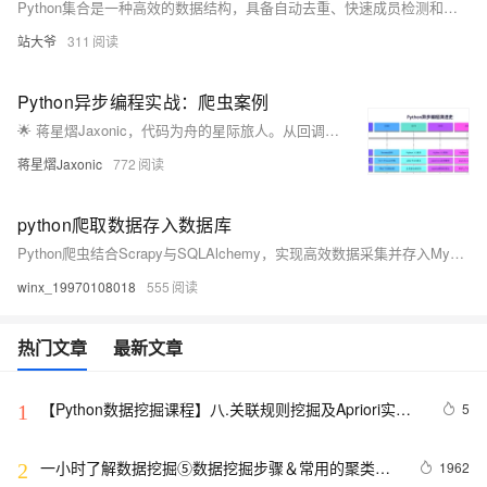
Python集合是一种高效的数据结构，具备自动去重、快速成员检测和无序性等特点，适用于数据去重、集合运算和性能优化等场景。本文通过实例详解其用法与技巧。
站大爷
311
Python异步编程实战：爬虫案例
🌟 蒋星熠Jaxonic，代码为舟的星际旅人。从回调地狱到async/await协程天堂，亲历Python异步编程演进。分享高性能爬虫、数据库异步操作、限流监控等实战经验，助你驾驭并发，在二进制星河中谱写极客诗篇。
蒋星熠Jaxonic
772
python爬取数据存入数据库
Python爬虫结合Scrapy与SQLAlchemy，实现高效数据采集并存入MySQL/PostgreSQL/SQLite。通过ORM映射、连接池优化与批量提交，支持百万级数据高速写入，具备良好的可扩展性与稳定性。
winx_19970108018
555
热门文章
最新文章
【Python数据挖掘课程】八.关联规则挖掘及Apriori实现
5
1
购物推荐
一小时了解数据挖掘⑤数据挖掘步骤＆常用的聚类、
1962
2