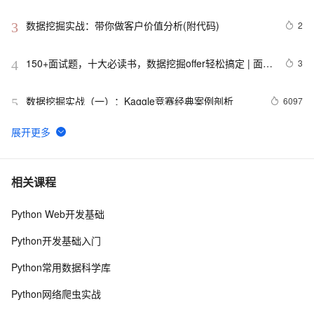
决策树和CRISP-DM概念
数据挖掘实战：带你做客户价值分析(附代码)
2
3
150+面试题，十大必读书，数据挖掘offer轻松搞定 | 面试
3
4
宝典系列
数据挖掘实战（一）：Kaggle竞赛经典案例剖析
6097
5
资源总结——七步学习数据挖掘与数据科学
7118
6
斯坦福数据挖掘Introduction
4
7
相关课程
Python Web开发基础
【数据挖掘】多项式回归原理介绍及实战应用（超详细 
7
8
附源码）
Python开发基础入门
【数据挖掘】岭回归Ridge讲解及实战应用（超详细 附
10
9
Python常用数据科学库
源码）
【数据挖掘】离群点检测方法详解及Sklearn中异常检测
8
10
Python网络爬虫实战
方法实战（附源码 超详细）