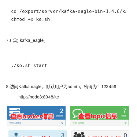
chmod +x ke.sh
7.启动 kafka_eagle。
./ke.sh start
8.访问Kafka eagle，默认用户为admin，密码为：123456
http://node3:8048/ke