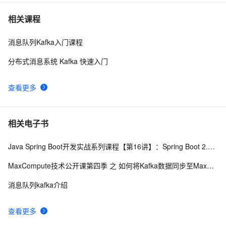
Kafka【基础知识 01】消息队列介绍+Kafka架构及核心概
4
7
相关课程
念（图片来源于网络）
消息队列Kafka入门课程
SpringBoot整合Kafka简单配置实现生产消费
9
8
分布式消息系统 Kafka 快速入门
Apache Kafka——一个不同的消息系统
6
9
查看更多
Kafka Windows运行错误：找不到或无法加载主类 
5
10
Files\kafka\kafka_2.12-2.0.0\libs\activation-1.1.1.ja 
r;C:\Program
相关电子书
Java Spring Boot开发实战系列课程【第16讲】：Spring Boot 2.0 实战Apache Kafka百万级高并发消息中间件与原理解析
MaxCompute技术公开课第四季 之 如何将Kafka数据同步至MaxCompute
消息队列kafka介绍
查看更多