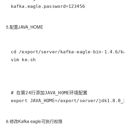
kafka.eagle.password=123456
5.配置JAVA_HOME
vim ke.sh
export JAVA_HOME=/export/server/jdk1.8.0_241
6.修改Kafka eagle可执行权限