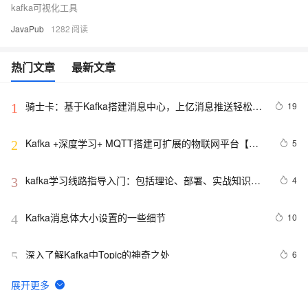
kafka可视化工具
JavaPub
1282
热门文章
最新文章
骑士卡：基于Kafka搭建消息中心，上亿消息推送轻松完
19
1
成
Kafka +深度学习+ MQTT搭建可扩展的物联网平台【附
5
2
源码】
kafka学习线路指导入门：包括理论、部署、实战知识汇
4
3
总整理
Kafka消息体大小设置的一些细节
10
4
深入了解Kafka中Topic的神奇之处
6
5
Kafka为什么是高性能高并发高可用架构
5
6