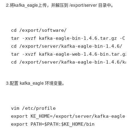
2.将kafka_eagle上传，并解压到 /export/server 目录中。
cd /export/server/kafka-eagle-bin-1.4.6/kafka
3.配置 kafka_eagle 环境变量。
export PATH=$PATH:$KE_HOME/bin