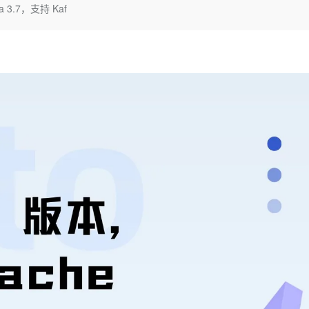
Deepseek-v4-pro
HappyHors
a 3.7，支持 Kaf
同享
万小智 AI 建站低至 15元/月
Qoder CN
AI 短剧/漫剧
云原生数据库 
快递物流查询
WordPress
成为服务伙
高校合作
点，立即开启云上创新
覆盖公网/内网、递归/权威、移动APP等全场景解析服务
送.CN域名，送备案服务码
基于千问大模型等，支持代码智能生成、研发智能问答
AI助力短剧
态智能体模型
旗舰 MoE 大模型，百万上下文与顶尖推理能力
图生视频，流
Ubuntu
服务生态伙伴
云工开物
企业应用
Works
Night Plan 支持 Qwen 3.8-Max
云原生大数据计算服务 MaxCompute
AI 办公
容器服务 Kub
NEW
GLM-5.2
Wan2.7-T
Red Hat
30+ 款产品免费体验
Data Agent 驱动的一站式 Data+AI 开发治理平台
夜间 5 折，Qwen/Meoo/TokenPlan 客户专享
面向分析的企业级SaaS模式云数据仓库
AI智能应用
提供一站式管
科研合作
视觉 Coding、空间感知、多模态思考等全面升级
1M上下文，专为长程任务能力而生
ERP
堂（旗舰版）
SUSE
智能客服
CRM
防护产品
2个月
自动承接线索
建站小程序
OA 办公系统
AI 应用构建
大模型原生
力提升
财税管理
模板建站
Qoder
大模型服务平台百炼-应用模版
HOT
NEW
面向真实软件
个人版上线、团队版降价；千问3.8-Max首发发尝鲜
丰富多元化的应用模版和解决方案
400电话
定制建站
万有无界
大模型服务平台百炼-智能体
方案
广告营销
模板小程序
的模型效果
灵活可视化地构建企业级 Agent
定制小程序
秒悟
人工智能平台 PAI
APP 开发
云端极速 AI 
新一代 AI 视频生成模型，深度适配广告营销等场景
AI Native 的算法工程平台，一站式完成建模、训练、推理服务部署
建站系统