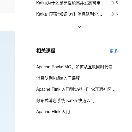
安全
Kafka为什么是高性能高并发高可用架
我要投诉
e-1.1-I2V
Cosyvoice-V3-Flash
5
PolarDB
上云场景组合购
Milvus 弹性伸缩功能新增节
伴
构
漫剧创作，剧本、分镜、视频高效生成
100%兼容MySQL、PostgreSQL，兼容Oracle，支持集中和分布式
覆盖90%+业务场景，专享组合折扣价
点支持范围
畅自然，细节丰富
高表现力语音合成大模型，语音克隆听感自然
VPN
Kafka【基础知识 01】消息队列介绍
6
+Kafka架构及核心概念（图片来源于
ernetes 版 ACK
云聚AI 严选权益
AI 原生数据库服务发布
SSL 证书
SpringBoot整合Kafka简单配置实现生
9
2V
Fun-ASR
网络）
，一键激活高效办公新体验
理容器应用的 K8s 服务
精选AI产品，从模型到应用全链提效
Agent 数据网关
产消费
文戏情感细腻自然，动作戏激烈拳拳到肉，实现更强表演能力
支持中英文自由切换，具备更强的噪声鲁棒性
堡垒机
Kafka Windows运行错误：找不到或
5
AI 用量加速计划
云原生数据库 PolarDB
无法加载主类 
防火墙
、识别商机，让客服更高效、服务更出色。
springboot集成kafka
新老同享，达量后返
Agentic Database 发布
6
相关课程
Files\kafka\kafka_2.12-
更多
主机安全
应用
2.0.0\libs\activation-1.1.1.ja 
r;C:\Program
Apache RocketMQ：如何从互联网时代演进到云
千问办公
NEW
AI 应用及服务市场
的智能体编程平台
一站式AI生产力平台
消息队列Kafka入门课程
AI 应用
伶鹊
Apache Flink 入门到实战 - Flink开源社区出品
企业级人与Agent协作平台，接入和调度多个数字员工
智能客服平台，对话机器人、对话分析、智能外呼
大模型
分布式消息系统 Kafka 快速入门
大模型服务平台百炼 - 全妙
自然语言处理
Apache Flink 入门
应用创作平台
多模态内容创作工具，已接入 DeepSeek
数据标注
机器学习