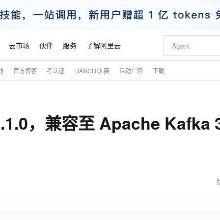
云市场
伙伴
服务
了解阿里云
践
官方博客
考认证
TIANCHI大赛
活动广场
下载
AI 特惠
数据与 API
成为产品伙伴
企业增值服务
最佳实践
价格计算器
AI 场景体
基础软件
产品伙伴合
阿里云认证
市场活动
配置报价
大模型
自助选配和估算价格
新方式
睿译宝，AI翻译排版一步到位
智启 AI 普惠权益
产品生态集成认证中心
企业支持计划
云上春晚
域名与网站
千问官方 MaaS 平台，为开发者和 Agent 而生，新用户赠送 1 亿 + tokens 额度
Qwen Aud
AI Coding
阿里云Maa
2026 阿里云
云服务器 E
为企业打
数据集
Windows
大模型认证
模型
NEW
NEW
1.0，兼容至 Apache Kafka 3
交付可用成果
值低价云产品抢先购
上传文档即自动完成翻译和格式还原
至高享 1亿+免费 tokens，加速 Al 应用落地
提供智能易用的域名与建站服务
智能编程，一键
安全可靠、
产品生态伙伴
专家技术服务
云上奥运之旅
弹性计算合作
阿里云中企出
手机三要素
宝塔 Linux
全部认证
价格优势
有专属领域专家
GLM-5.2：长任务时代开源旗舰模型
阿里云 OPC 创新助力计划
千问大模型
即刻拥有 DeepS
AI 电商营销
对象存储 O
大模型
产品生态伙伴工作台
企业增值服务台
云栖战略参考
云存储合作计
云栖大会
身份实名认证
CentOS
训练营
推动算力普惠，释放技术红利
最高返9万
多领域专家智能体,一键组建 AI 虚拟交付团队
快速构建应用程序和网站，即刻迈出上云第一步
至高百万元 Token 补贴，加速一人公司成长
多元化、高性能、安全可靠的大模型服务
真正可用的 1M 上下文,一次完成代码全链路开发
轻松解锁专属 Dee
从图文生成到
云上的中国
数据库合作计
活动全景
短信
Docker
图片和
站式影视创作平台
Hermes Agent，打造自进化智能体
Token Plan 模型订阅计划
数字证书管理服务（原SSL证书）
5 分钟轻松部署
AI 广告创作
无影云电脑
企业成长
NEW
信息公告
看见新力量
云网络合作计
OCR 文字识别
JAVA
证享300元代金券
可视化编排打通从文字构思到成片全链路闭环
全托管，含MySQL、PostgreSQL、SQL Server、MariaDB多引擎
自主进化，持久记忆，越用越聪明
Qwen3.8-Max 首发尝鲜，限时加量 10 倍，夜间低至2折
实现全站HTTPS，呈现可信的WEB访问
图文、视频一
随时随地安
魔搭 Mode
Kimi-K3
HappyHors
NEW
loud
服务实践
官网公告
金融模力时刻
Salesforce O
版
发票查验
全能环境
Claude Code + GStack 打造工程团队
千问办公，限时限量积分加倍
Qoder
低代码高效构
AI 建站
短信服务
型
NEW
作计划
Kimi 最新旗舰模型，长程编程与推理利器
让文字生成流
计划
创新中心
魔搭 ModelSc
健康状态
理服务
让AI从“聊天伙伴”进化为能干活的“数字员工”
安装技能 GStack，拥有专属 AI 工程团队
你的AI工作搭子，覆盖日常办公高频场景
面向真实软件的智能体编程平台
0 代码专业建
客户案例
天气预报查询
操作系统
态合作计划