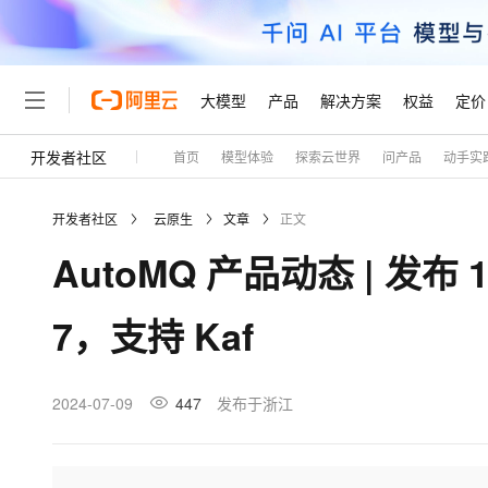
大模型
产品
解决方案
权益
定价
开发者社区
首页
模型体验
探索云世界
问产品
动手实
大模型
产品
解决方案
权益
定价
云市场
伙伴
服务
了解阿里云
精选产品
精选解决方案
普惠上云
产品定价
精选商城
成为销售伙伴
售前咨询
为什么选择阿里云
千问AI平台
开发者社区
云原生
文章
正文
了解云产品的定价详情
大模型服务平台百炼
千问办公，解锁你的工作
普惠上云 官方力荐
分销伙伴
在线服务
网站建设
什么是云计算
大
AutoMQ 产品动态 | 发布 1.
大模型服务与应用平台
企业级Agent产品，直接
云服务器38元/年起，超
咨询伙伴
多端小程序
技术领先
云上成本管理
售后服务
轻量应用服务器
Agency Agents：拥
官方推荐返现计划
大模型
精选产品
精选解决方案
Salesforce 国际版订阅
稳定可靠
7，支持 Kaf
管理和优化成本
推荐新用户得奖励，单订单
销售伙伴合作计划
自助服务
友盟天域
安全合规
人工智能与机器学习
AI
文本生成
云数据库 RDS
HappyHorse 打造一
云工开物
无影生态合作计划
在线服务
观测云
分析师报告
高校专属算力普惠，学生认
计算
互联网应用开发
2024-07-09
447
发布于浙江
Qwen3.8-Max
HOT
Salesforce On Alibaba C
工单服务
Tuya 物联网平台阿里云
研究报告与白皮书
人工智能平台 PAI
快速拥有专属 OpenClaw
大模
Consulting Partner 合
大数据
容器
智能体时代全能旗舰模型
免费试用
短信专区
一站式AI开发、训练和推
蓝凌 OA
AI 大模型销售与服务生
现代化应用