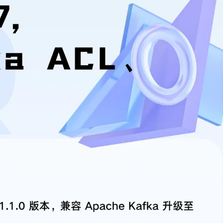
AI 应用
10分钟微调：让0.6B模型媲美235B模
多模态数据信
型
依托云原生高可用架构,实现Dify私有化部署
用1%尺寸在特定领域达到大模型90%以上效果
一个 AI 助手
超强辅助，Bol
即刻拥有 DeepSeek-R1 满血版
在企业官网、通讯软件中为客户提供 AI 客服
多种方案随心选，轻松解锁专属 DeepSeek