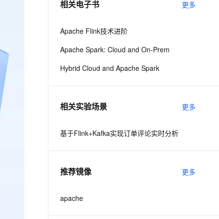
相关电子书
更多
息提取
与 AI 智能体进行实时音视频通话
Apache Flink技术进阶
从文本、图片、视频中提取结构化的属性信息
构建支持视频理解的 AI 音视频实时通话应用
Apache Spark: Cloud and On-Prem
t.diy 一步搞定创意建站
构建大模型应用的安全防护体系
Hybrid Cloud and Apache Spark
通过自然语言交互简化开发流程,全栈开发支持
通过阿里云安全产品对 AI 应用进行安全防护
相关实验场景
更多
基于Flink+Kafka实现订单评论实时分析
推荐镜像
更多
apache