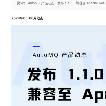
存储
天池大赛
Qwen3.7-Plus
简介：
AutoMQ 产品动态 | 发布 1.1.0，兼容至 Apache Kafk
云解析DNS
解决方案免费试用 新老
电子合同
最高领取价值200元试用
能看、能想、能动手的多模
安全
网络与CDN
AI 算法大赛
畅捷通
大数据开发治理平台 Data
AI 产品 免费试用
2024年05-06月动态
网络
安全
云开发大赛
Qwen3-VL-Plus
Tableau 订阅
1亿+ 大模型 tokens 和 
可观测
入门学习赛
中间件
AI空中课堂在线直播课
云防火墙
140+云产品 免费试用
上云与迁云
云原生的云上边界网络安全
产品新客免费试用，最长1
数据库
生态解决方案
大模型服务
企业出海
大模型ACA认证体验
大数据计算
助力企业全员 AI 认知与能
行业生态解决方案
千问AI平台-Token Plan
政企业务
媒体服务
开发者生态解决方案
企业服务与云通信
千问AI平台-模型体验
AI 开发和 AI 应用解决
在线体验全尺寸、多种模态
域名与网站
Happy 系列大模型
终端用户计算
Serverless
开发工具