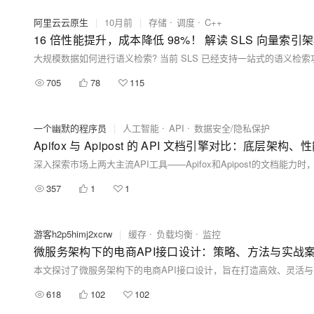
阿里云云原生
|
10月前
|
存储
调度
C++
16 倍性能提升，成本降低 98%！ 解读 SLS 向量索
705
78
115
一个幽默的程序员
|
人工智能
API
数据安全/隐私保护
Apifox 与 Apipost 的 API 文档引擎对比：底层架
357
1
1
游客h2p5himj2xcrw
|
缓存
负载均衡
监控
微服务架构下的电商API接口设计：策略、方法与实战
618
102
102