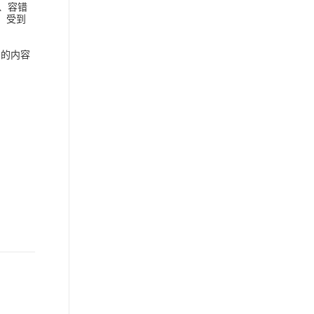
、容错
，受到
加的内容