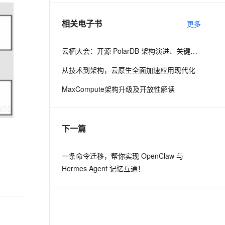
相关电子书
更多
息提取
与 AI 智能体进行实时音视频通话
从文本、图片、视频中提取结构化的属性信息
构建支持视频理解的 AI 音视频实时通话应用
云栖大会：开源 PolarDB 架构演进、关键技术与社区建设
t.diy 一步搞定创意建站
构建大模型应用的安全防护体系
从技术到架构，云原生全面加速应用现代化
通过自然语言交互简化开发流程,全栈开发支持
通过阿里云安全产品对 AI 应用进行安全防护
MaxCompute架构升级及开放性解读
下一篇
一条命令迁移，帮你实现 OpenClaw 与
Hermes Agent 记忆互通！