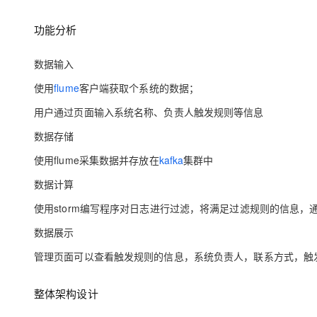
存储
天池大赛
Qwen3.7-Plus
云解析DNS
解决方案免费试用 新老
电子合同
最高领取价值200元试用
能看、能想、能动手的多模
安全
功能分析
网络与CDN
AI 算法大赛
畅捷通
大数据开发治理平台 Data
AI 产品 免费试用
网络
安全
云开发大赛
Qwen3-VL-Plus
数据输入
Tableau 订阅
1亿+ 大模型 tokens 和 
可观测
入门学习赛
中间件
使用
flume
客户端获取个系统的数据；
AI空中课堂在线直播课
云防火墙
140+云产品 免费试用
用户通过页面输入系统名称、负责人触发规则等信息
上云与迁云
云原生的云上边界网络安全
产品新客免费试用，最长1
数据库
生态解决方案
大模型服务
数据存储
企业出海
大模型ACA认证体验
大数据计算
助力企业全员 AI 认知与能
使用flume采集数据并存放在
kafka
集群中
行业生态解决方案
千问AI平台-Token Plan
政企业务
媒体服务
数据计算
开发者生态解决方案
企业服务与云通信
使用storm编写程序对日志进行过滤，将满足过滤规则的信息
千问AI平台-模型体验
AI 开发和 AI 应用解决
在线体验全尺寸、多种模态
域名与网站
数据展示
Happy 系列大模型
管理页面可以查看触发规则的信息，系统负责人，联系方式，触
终端用户计算
Serverless
整体架构设计
开发工具