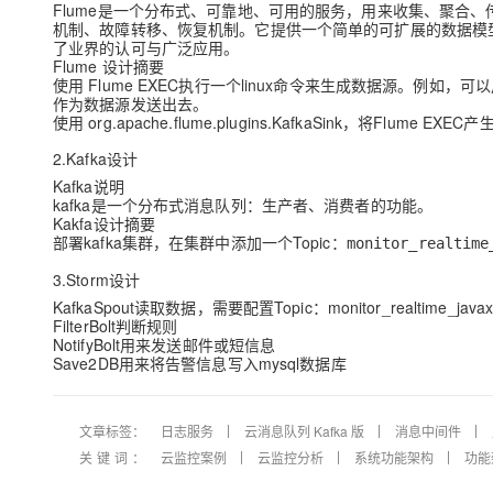
Flume是一个分布式、可靠地、可用的服务，用来收集、聚合
机制、故障转移、恢复机制。它提供一个简单的可扩展的数据模型，容许
了业界的认可与广泛应用。
Flume 设计摘要
使用 Flume EXEC执行一个linux命令来生成数据源。例如
作为数据源发送出去。
使用 org.apache.flume.plugins.KafkaSink，将Flume 
2.Kafka设计
Kafka说明
kafka是一个分布式消息队列：生产者、消费者的功能。
Kakfa设计摘要
部署kafka集群，在集群中添加一个Topic：
monitor_realtime
3.Storm设计
KafkaSpout读取数据，需要配置Topic：monitor_realtime_javax
FilterBolt判断规则
NotifyBolt用来发送邮件或短信息
Save2DB用来将告警信息写入mysql数据库
文章标签：
日志服务
云消息队列 Kafka 版
消息中间件
关键词：
云监控案例
云监控分析
系统功能架构
功能