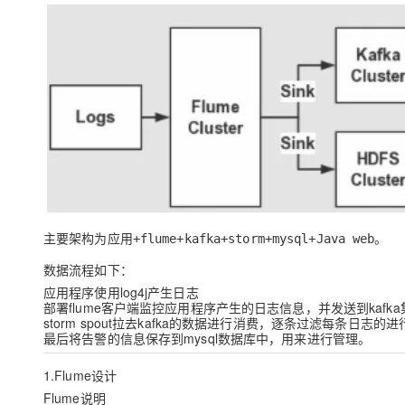
大模型解决方案
迁移与运维管理
快速部署 Dify，高效搭建 
专有云
10 分钟在聊天系统中增加
主要架构为
。
应用+flume+kafka+storm+mysql+Java web
数据流程如下：
应用程序使用log4j产生日志
部署flume客户端监控应用程序产生的日志信息，并发送到kafk
storm spout拉去kafka的数据进行消费，逐条过滤每条日
最后将告警的信息保存到mysql数据库中，用来进行管理。
1.Flume设计
Flume说明