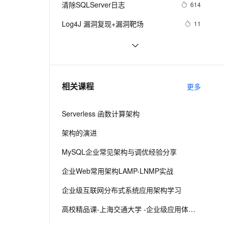
安全
清除SQLServer日志
我要投诉
e-1.1-I2V
Cosyvoice-V3-Flash
614
PolarDB
上云场景组合购
Milvus 弹性伸缩功能新增节
录日志信息
伴
漫剧创作，剧本、分镜、视频高效生成
100%兼容MySQL、PostgreSQL，兼容Oracle，支持集中和分布式
覆盖90%+业务场景，专享组合折扣价
点支持范围
畅自然，细节丰富
高表现力语音合成大模型，语音克隆听感自然
VPN
Log4J 漏洞复现+漏洞靶场
11
ernetes 版 ACK
云聚AI 严选权益
AI 原生数据库服务发布
SSL 证书
51.com开放平台日志
5
2V
Fun-ASR
，一键激活高效办公新体验
理容器应用的 K8s 服务
精选AI产品，从模型到应用全链提效
Agent 数据网关
文戏情感细腻自然，动作戏激烈拳拳到肉，实现更强表演能力
支持中英文自由切换，具备更强的噪声鲁棒性
堡垒机
图解MySQL【日志】——Redo Log
10
AI 用量加速计划
云原生数据库 PolarDB
防火墙
、识别商机，让客服更高效、服务更出色。
log4j的一些配置
新老同享，达量后返
Agentic Database 发布
3
相关课程
更多
主机安全
应用
Serverless 函数计算架构
千问办公
NEW
AI 应用及服务市场
的智能体编程平台
一站式AI生产力平台
架构的演进
AI 应用
伶鹊
MySQL企业常见架构与调优经验分享
企业级人与Agent协作平台，接入和调度多个数字员工
智能客服平台，对话机器人、对话分析、智能外呼
大模型
企业Web常用架构LAMP-LNMP实战
大模型服务平台百炼 - 全妙
自然语言处理
企业级互联网分布式系统应用架构学习
应用创作平台
多模态内容创作工具，已接入 DeepSeek
数据标注
高校精品课-上海交通大学 -企业级应用体系架构
机器学习