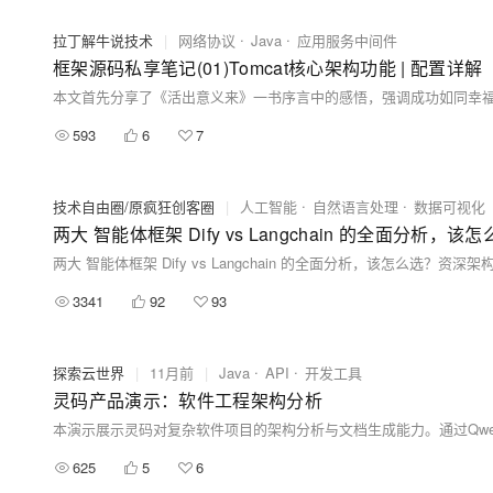
拉丁解牛说技术
|
网络协议
Java
应用服务中间件
框架源码私享笔记(01)Tomcat核心架构功能 | 配置详解
593
6
7
技术自由圈/原疯狂创客圈
|
人工智能
自然语言处理
数据可视化
两大 智能体框架 Dify vs Langchain 的全面分
两大 智能体框架 Dify vs Langchain 的全面分析，该怎么选？资
3341
92
93
探索云世界
|
11月前
|
Java
API
开发工具
灵码产品演示：软件工程架构分析
625
5
6