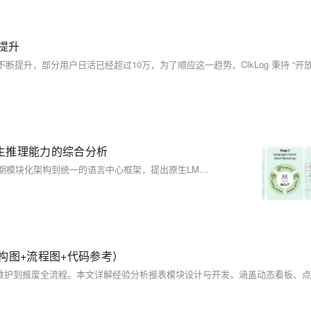
提升
生推理能力的综合分析
该研究系统梳理了大型多模态推理模型（LMRMs）的技术发展，从早期模块化架构到统一的语言中心框架，提出原生LMRMs（N-LMRMs）的前沿概念。论文划分三个技术演进阶段及一个前瞻性范式，深入探讨关键挑战与评估基准，为构建复杂动态环境中的稳健AI系统提供理论框架。未来方向聚焦全模态泛化、深度推理与智能体行为，推动跨模态融合与自主交互能力的发展。
构图+流程图+代码参考）