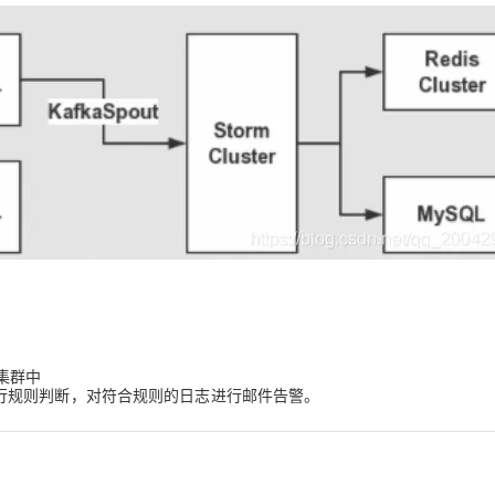
AI 应用
10分钟微调：让0.6B模型媲美235B模
多模态数据信
型
依托云原生高可用架构,实现Dify私有化部署
用1%尺寸在特定领域达到大模型90%以上效果
一个 AI 助手
超强辅助，Bol
即刻拥有 DeepSeek-R1 满血版
在企业官网、通讯软件中为客户提供 AI 客服
多种方案随心选，轻松解锁专属 DeepSeek
a集群中
志的进行规则判断，对符合规则的日志进行邮件告警。