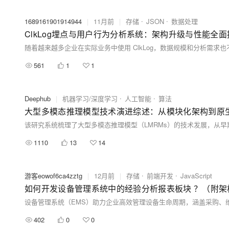
1689161901914944
|
11月前
|
存储
JSON
数据处理
ClkLog埋点与用户行为分析系统：架构升级与性能全面
561
1
1
Deephub
|
机器学习/深度学习
人工智能
算法
大型多模态推理模型技术演进综述：从模块化架构到原
1110
13
14
游客eowof6ca4zztg
|
12月前
|
存储
前端开发
JavaScript
如何开发设备管理系统中的经验分析报表板块 ？（附架
402
0
0