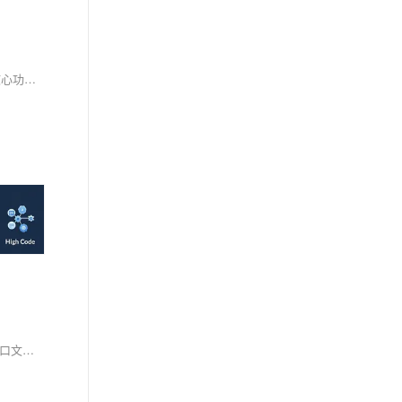
本文首先分享了《活出意义来》一书序言中的感悟，强调成功如同幸福，不是刻意追求就能得到，而是全心投入时的副产品。接着探讨了Tomcat的核心功能与架构解析，包括网络连接器（Connector）和Servlet容器（Container），并介绍了其处理HTTP请求的工作流程。文章还详细解释了Tomcat的server.xml配置文件，涵盖了从顶级容器Server到子组件Connector、Engine、Host、Context等的配置参数及作用，帮助读者理解Tomcat的内部机制和配置方法。
本演示展示灵码对复杂软件项目的架构分析与文档生成能力。通过Qwen3模型，结合PlantUML，自动生成系统架构图、微服务时序图，并提取API接口文档，实现高效、智能的代码理解与文档输出。