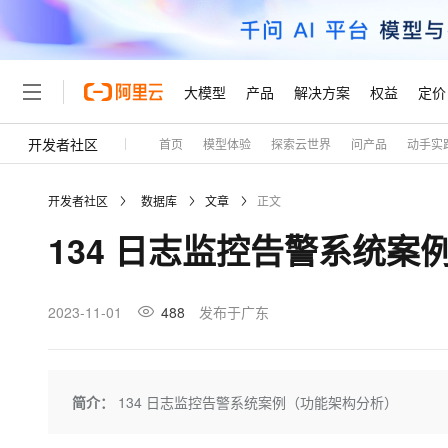
大模型
产品
解决方案
权益
定价
开发者社区
首页
模型体验
探索云世界
问产品
动手实
大模型
产品
解决方案
权益
定价
云市场
伙伴
服务
了解阿里云
精选产品
精选解决方案
普惠上云
产品定价
精选商城
成为销售伙伴
售前咨询
为什么选择阿里云
千问AI平台
开发者社区
数据库
文章
正文
了解云产品的定价详情
大模型服务平台百炼
睿译宝，AI翻译排版一
普惠上云 官方力荐
分销伙伴
在线服务
网站建设
什么是云计算
大
134 日志监控告警系统
大模型服务与应用平台
上传文档即自动完成翻译和
云服务器38元/年起，超
咨询伙伴
多端小程序
技术领先
云上成本管理
售后服务
轻量应用服务器
GLM-5.2：长任务时代
官方推荐返现计划
大模型
精选产品
精选解决方案
Salesforce 国际版订阅
稳定可靠
管理和优化成本
推荐新用户得奖励，单订单
销售伙伴合作计划
2023-11-01
488
发布于广东
自助服务
友盟天域
安全合规
人工智能与机器学习
AI
文本生成
云数据库 RDS
Hermes Agent，打造
云工开物
无影生态合作计划
在线服务
观测云
分析师报告
自主进化，持久记忆，越用
高校专属算力普惠，学生认
计算
互联网应用开发
Qwen3.8-Max
HOT
Salesforce On Alibaba C
工单服务
Tuya 物联网平台阿里云
研究报告与白皮书
人工智能平台 PAI
快速拥有专属 OpenClaw
简介：
134 日志监控告警系统案例（功能架构分析）
大模
Consulting Partner 合
大数据
容器
智能体时代全能旗舰模型
免费试用
短信专区
一站式AI开发、训练和推
蓝凌 OA
AI 大模型销售与服务生
现代化应用