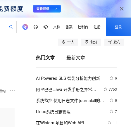
文档
备案
控制台
注册
登录
个人
积分
发布
验
作计划
器
AI 活动
专业服务
服务伙伴合作计划
开发者社区
加入我们
产品动态
服务平台百炼
阿里云 OPC 创新助力计划
热门文章
最新文章
一站式生成采购清单，支持单品或批量购买
可编辑精美 PPT 文稿
S产品伙伴计划（繁花）
峰会
CS
造的大模型服务与应用开发平台
Agency Agents：拥有专属领域专家
AI 生产力先锋
Al MaaS 服务伙伴赋能合作
域名
博文
Careers
至高可申请百万元
Qwen3.8-Max 模型上线
 轻松生成专业的 PPT
开启高性价比 AI 编程新体验
弹性可伸缩的云计算服务
先锋实践拓展 AI 生产力的边界
多领域专家智能体,一键组建 AI 虚拟交付团队
Token 补贴，五大权
计划
海大会
伙伴信用分合作计划
商标
问答
社会招聘
AI Powered SLS 智能分析能力创新
6
益加速 OPC 成功
帕鲁游戏服务器
SS
HappyHorse 打造一站式影视创作平台
飞天发布时刻
HOT
Open Search 向量检索版支
划
备案
电子书
校园招聘
联机服务器，轻松开启游戏
视频创作，一键激活电商全链路生产力
稳定、安全、高性价比、高性能的云存储服务
所见，即是所愿
持视频检索 Pipeline 功能
可视化编排打通从文字构思到成片全链路闭环
更多支持
阿里巴巴 Java 开发手册之异常日
7753
版权
划
公司注册
镜像站
视频生成
语音识别与合成
志（二）-------我的经验
 智能体与工作流应用
漫剧工坊：一站式动画创作平台
AI 实训营
应用身份服务 (IDaaS)
系统监控:使用日志文件 journalctl的使
6
合作伙伴培训与认证
划
上云迁移
站生成，高效打造优质广告素材
全接入的云上超级电脑
通过阿里云百炼高效搭建AI应用,助力高效开发
快速生产连贯的高质量长漫剧
从基础到进阶，Agent 创客手把手教你
OpenClaw 管理能力上线
用
lScope
我要反馈
e-1.1-T2V
Qwen3-TTS-Flash
Linux系统日志管理
7
查询合作伙伴
n Alibaba Cloud ISV 合作
代维服务
建企业门户网站
10 分钟搭建微信、支付宝小程序
MaxCompute MaxFrame 提
畅细腻的高质量视频
离线语音合成大模型，多语言方言自适应，低延迟高稳定
创新加速
在Winform项目和Web API
ope
登录合作伙伴管理后台
11
我要建议
站，无忧落地极速上线
以可视化方式快速构建移动和 PC 门户网站
国内短信简单易用，安全可靠，秒级触达，全球覆盖200+国家和地区。
高效部署网站，快速应用到小程序
供自动弹性内存功能
的.NetCore项目中使用Serilog 来记