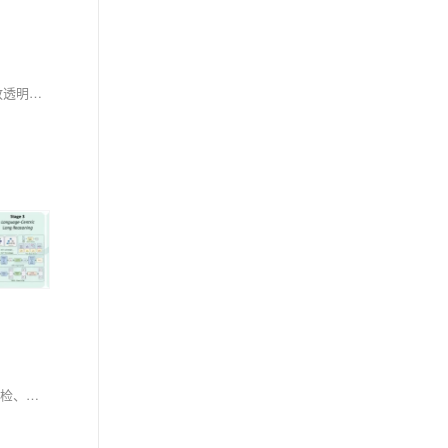
随着越来越多企业在实际业务中使用 ClkLog，数据规模和分析需求也不断提升，部分用户日活已经超过10万，为了顺应这一趋势，ClkLog 秉持 “开放透明、持续演进”的理念，推出了迄今为止最重要的一次性能优化升级。新版本在大规模数据处理与复杂查询场景中，性能表现实现了跨越式提升。经过多轮研发与严格测试，新版本现已正式上线：在原有付费版 1.0 的基础上架构全面升级，并同步发布全新的 2.0 版本。为用户带来更强的性能与更广的适用场景。
设备管理系统（EMS）助力企业高效管理设备生命周期，涵盖采购、维护到报废全流程。本文详解经验分析报表模块设计与开发，涵盖动态看板、点检、巡检、维修、保养及库存统计功能，提供代码示例与架构设计建议，提升设备管理效率与决策水平。