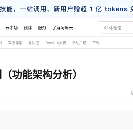
云市场
伙伴
服务
了解阿里云
践
官方博客
考认证
TIANCHI大赛
活动广场
下载
AI 特惠
数据与 API
成为产品伙伴
企业增值服务
最佳实践
价格计算器
AI 场景体
基础软件
产品伙伴合
阿里云认证
市场活动
配置报价
大模型
自助选配和估算价格
步到位
智启 AI 普惠权益
产品生态集成认证中心
企业支持计划
云上春晚
域名与网站
Qwen Audio：打造专属 AI 语音助手
千问官方 MaaS 平台，为开发者和 Agent 而生，新用户赠送 1 亿 + tokens 额度
一句话生成原生
AI Coding
阿里云Maa
2026 阿里云
云服务器 E
为企业打
数据集
Windows
大模型认证
模型
NEW
NEW
案例（功能架构分析）
格式还原
值低价云产品抢先购
至高享 1亿+免费 tokens，加速 Al 应用落地
提供智能易用的域名与建站服务
Qwen-Audio-3.0-Realtime 端到端实时语音角色扮演
输入一句话想法,
智能编程，一键
安全可靠、
产品生态伙伴
专家技术服务
云上奥运之旅
弹性计算合作
阿里云中企出
手机三要素
宝塔 Linux
全部认证
价格优势
开源旗舰模型
即刻拥有 DeepSeek-V4-Pro
阿里云 OPC 创新助力计划
千问大模型
一键部署幻兽
AI 电商营销
对象存储 O
大模型
产品生态伙伴工作台
企业增值服务台
云栖战略参考
云存储合作计
云栖大会
身份实名认证
CentOS
训练营
推动算力普惠，释放技术红利
最高返9万
真正可用的 1M 上下文,一次完成代码全链路开发
快速构建应用程序和网站，即刻迈出上云第一步
轻松解锁专属 DeepSeek-V4-Pro
至高百万元 Token 补贴，加速一人公司成长
多元化、高性能、安全可靠的大模型服务
一键购买专属
从图文生成到
云上的中国
数据库合作计
活动全景
短信
Docker
图片和
自进化智能体
5 分钟轻松部署专属 QwenPaw
Token Plan 模型订阅计划
数字证书管理服务（原SSL证书）
高效搭建 AI
AI 广告创作
无影云电脑
企业成长
NEW
HOT
信息公告
看见新力量
云网络合作计
OCR 文字识别
JAVA
越聪明
证享300元代金券
全托管，含MySQL、PostgreSQL、SQL Server、MariaDB多引擎
Qwen3.8-Max 首发尝鲜，限时加量 10 倍，夜间低至2折
实现全站HTTPS，呈现可信的WEB访问
从聊天伙伴进化为能主动干活的本地数字员工
图文、视频一
随时随地安
魔搭 Mode
Kimi-K3
HappyHors
NEW
loud
服务实践
官网公告
金融模力时刻
Salesforce O
版
发票查验
全能环境
Claude Code + GStack 打造工程团队
千问办公，限时限量积分加倍
Qoder
低代码高效构
AI 建站
短信服务
型
NEW
作计划
Kimi 最新旗舰模型，长程编程与推理利器
让文字生成流
计划
创新中心
魔搭 ModelSc
健康状态
理服务
让AI从“聊天伙伴”进化为能干活的“数字员工”
安装技能 GStack，拥有专属 AI 工程团队
你的AI工作搭子，覆盖日常办公高频场景
面向真实软件的智能体编程平台
0 代码专业建
客户案例
天气预报查询
操作系统
态合作计划