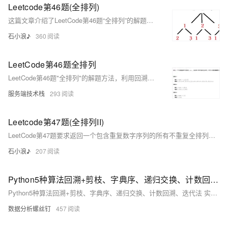
Leetcode第46题(全排列)
这篇文章介绍了LeetCode第46题“全排列”的解题方法，使用深度优先搜索（DFS）和回溯算法来生成给定数组的所有可能排列。
石小浪♪
360
LeetCode第46题全排列
LeetCode第46题"全排列"的解题方法，利用回溯法避免重复并确保元素的有序性，生成所有可能的排列组合。
服务端技术栈
293
Leetcode第47题(全排列II)
LeetCode第47题要求返回一个包含重复数字序列的所有不重复全排列，通过深度优先搜索和去重策略来解决。
石小浪♪
207
Python5种算法回溯+剪枝、字典序、递归交换、计数回溯、迭代法 实现全排列ll【力扣题47】
Python5种算法回溯+剪枝、字典序、递归交换、计数回溯、迭代法 实现全排列ll【力扣题47】
数据分析螺丝钉
457