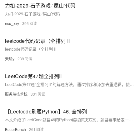
力扣-2029-石子游戏-‘屎山’代码
力扣-2029-石子游戏-‘屎山’代码
nsu_xxy
396
leetcode代码记录（全排列 II
leetcode代码记录（全排列 II
天玑y
239
LeetCode第47题全排列II
LeetCode第47题"全排列II"的解题方法，通过排序和添加去重逻辑，使用回溯法避免生成重复的排列组合。
服务端技术栈
331
【Leetcode刷题Python】46. 全排列
本文介绍了LeetCode题目46的Python编程解决方案，题目要求给定一个不含重复数字的数组，返回该数组所有可能的全排列。
BetterBench
261