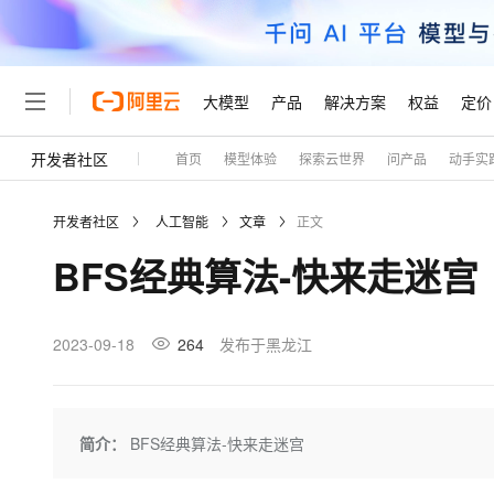
大模型
产品
解决方案
权益
定价
开发者社区
首页
模型体验
探索云世界
问产品
动手实
大模型
产品
解决方案
权益
定价
云市场
伙伴
服务
了解阿里云
精选产品
精选解决方案
普惠上云
产品定价
精选商城
成为销售伙伴
售前咨询
为什么选择阿里云
千问AI平台
开发者社区
人工智能
文章
正文
了解云产品的定价详情
大模型服务平台百炼
千问办公，解锁你的工作
普惠上云 官方力荐
分销伙伴
在线服务
网站建设
什么是云计算
大
BFS经典算法-快来走迷宫
大模型服务与应用平台
企业级Agent产品，直接
云服务器38元/年起，超
咨询伙伴
多端小程序
技术领先
云上成本管理
售后服务
轻量应用服务器
Agency Agents：拥
官方推荐返现计划
大模型
精选产品
精选解决方案
Salesforce 国际版订阅
稳定可靠
管理和优化成本
推荐新用户得奖励，单订单
销售伙伴合作计划
2023-09-18
264
发布于黑龙江
自助服务
友盟天域
安全合规
人工智能与机器学习
AI
文本生成
云数据库 RDS
HappyHorse 打造一
云工开物
无影生态合作计划
在线服务
观测云
分析师报告
高校专属算力普惠，学生认
计算
互联网应用开发
Qwen3.8-Max
HOT
Salesforce On Alibaba C
工单服务
Tuya 物联网平台阿里云
研究报告与白皮书
人工智能平台 PAI
快速拥有专属 OpenClaw
简介：
BFS经典算法-快来走迷宫
大模
Consulting Partner 合
大数据
容器
智能体时代全能旗舰模型
免费试用
短信专区
一站式AI开发、训练和推
蓝凌 OA
AI 大模型销售与服务生
现代化应用