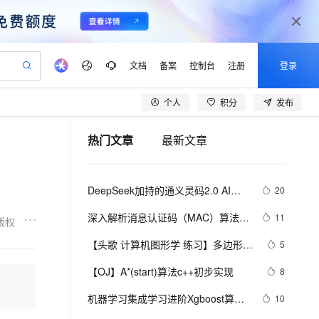
文档
备案
控制台
注册
登录
个人
积分
发布
验
作计划
器
AI 活动
专业服务
服务伙伴合作计划
开发者社区
加入我们
产品动态
服务平台百炼
阿里云 OPC 创新助力计划
热门文章
最新文章
一站式生成采购清单，支持单品或批量购买
io：打造专属 AI 语音助手
S产品伙伴计划（繁花）
峰会
CS
造的大模型服务与应用开发平台
一句话生成原生可编辑精美 PPT 文稿
AI 生产力先锋
Al MaaS 服务伙伴赋能合作
域名
博文
Careers
至高可申请百万元
Qwen3.8-Max 模型上线
开启高性价比 AI 编程新体验
弹性可伸缩的云计算服务
Qwen-Audio-3.0-Realtime 端到端实时语音角色扮演
输入一句话想法, 轻松生成专业的 PPT
先锋实践拓展 AI 生产力的边界
Token 补贴，五大权
计划
海大会
伙伴信用分合作计划
商标
问答
社会招聘
DeepSeek加持的通义灵码2.0 AI程
20
益加速 OPC 成功
eek-V4-Pro
SS
一键部署幻兽帕鲁游戏服务器
飞天发布时刻
HOT
Open Search 向量检索版支
划
备案
电子书
校园招聘
序员实战案例：助力嵌入式开发中的
pSeek-V4-Pro
视频创作，一键激活电商全链路生产力
稳定、安全、高性价比、高性能的云存储服务
一键购买专属联机服务器，轻松开启游戏
所见，即是所愿
持视频检索 Pipeline 功能
更多支持
深入解析消息认证码（MAC）算法：
11
版权
算法生成革新
划
公司注册
镜像站
视频生成
语音识别与合成
HmacMD5与HmacSHA1
专属 QwenPaw
漫剧工坊：一站式动画创作平台
AI 实训营
HOT
应用身份服务 (IDaaS)
【头歌 计算机图形学 练习】多边形填
5
合作伙伴培训与认证
划
上云迁移
站生成，高效打造优质广告素材
全接入的云上超级电脑
从聊天伙伴进化为能主动干活的本地数字员工
快速生产连贯的高质量长漫剧
从基础到进阶，Agent 创客手把手教你
OpenClaw 管理能力上线
充v1.0 (第1关：扫描线填充算法（活
lScope
我要反馈
e-1.1-T2V
Qwen3-TTS-Flash
【OJ】A*(start)算法c++初步实现
8
查询合作伙伴
动边表AET法） 第2关：边缘填充法 
n Alibaba Cloud ISV 合作
代维服务
建企业门户网站
10 分钟搭建微信、支付宝小程序
MaxCompute MaxFrame 提
畅细腻的高质量视频
离线语音合成大模型，多语言方言自适应，低延迟高稳定
第3关：区域四连通种子填充算法 第4
创新加速
机器学习集成学习进阶Xgboost算法
ope
登录合作伙伴管理后台
10
我要建议
站，无忧落地极速上线
以可视化方式快速构建移动和 PC 门户网站
国内短信简单易用，安全可靠，秒级触达，全球覆盖200+国家和地区。
高效部署网站，快速应用到小程序
供自动弹性内存功能
关：区域扫描线种子填充算法)
原理