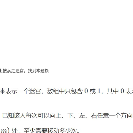
AI 应用
10分钟微调：让0.6B模型媲美235B模
多模态数据信
型
依托云原生高可用架构,实现Dify私有化部署
用1%尺寸在特定领域达到大模型90%以上效果
一个 AI 助手
超强辅助，Bol
即刻拥有 DeepSeek-R1 满血版
在企业官网、通讯软件中为客户提供 AI 客服
多种方案随心选，轻松解锁专属 DeepSeek
g上搜索走迷宫，找到本题额