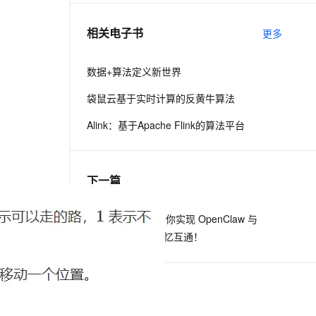
相关电子书
更多
息提取
与 AI 智能体进行实时音视频通话
从文本、图片、视频中提取结构化的属性信息
构建支持视频理解的 AI 音视频实时通话应用
数据+算法定义新世界
t.diy 一步搞定创意建站
构建大模型应用的安全防护体系
袋鼠云基于实时计算的反黄牛算法
通过自然语言交互简化开发流程,全栈开发支持
通过阿里云安全产品对 AI 应用进行安全防护
Alink：基于Apache Flink的算法平台
下一篇
一条命令迁移，帮你实现 OpenClaw 与
Hermes Agent 记忆互通！