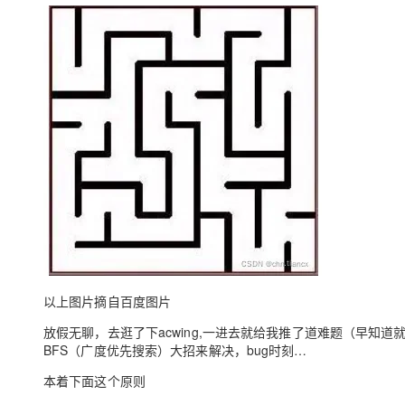
存储
天池大赛
Qwen3.7-Plus
云解析DNS
解决方案免费试用 新老
电子合同
最高领取价值200元试用
能看、能想、能动手的多模
安全
网络与CDN
AI 算法大赛
畅捷通
大数据开发治理平台 Data
AI 产品 免费试用
网络
安全
云开发大赛
Qwen3-VL-Plus
Tableau 订阅
1亿+ 大模型 tokens 和 
可观测
入门学习赛
中间件
AI空中课堂在线直播课
云防火墙
140+云产品 免费试用
上云与迁云
云原生的云上边界网络安全
产品新客免费试用，最长1
数据库
生态解决方案
大模型服务
企业出海
大模型ACA认证体验
大数据计算
助力企业全员 AI 认知与能
行业生态解决方案
千问AI平台-Token Plan
政企业务
媒体服务
开发者生态解决方案
企业服务与云通信
千问AI平台-模型体验
AI 开发和 AI 应用解决
在线体验全尺寸、多种模态
域名与网站
以上图片摘自百度图片
Happy 系列大模型
放假无聊，去逛了下acwing,一进去就给我推了道难题（早知
终端用户计算
BFS（广度优先搜索）大招来解决，bug时刻…
Serverless
本着下面这个原则
开发工具