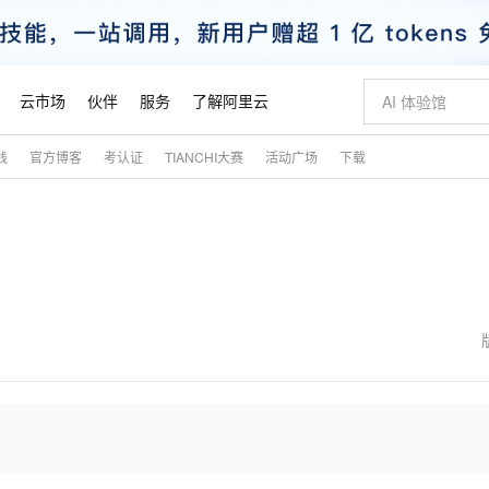
云市场
伙伴
服务
了解阿里云
践
官方博客
考认证
TIANCHI大赛
活动广场
下载
AI 特惠
数据与 API
成为产品伙伴
企业增值服务
最佳实践
价格计算器
AI 场景体
基础软件
产品伙伴合
阿里云认证
市场活动
配置报价
大模型
自助选配和估算价格
新方式
睿译宝，AI翻译排版一步到位
智启 AI 普惠权益
产品生态集成认证中心
企业支持计划
云上春晚
域名与网站
千问官方 MaaS 平台，为开发者和 Agent 而生，新用户赠送 1 亿 + tokens 额度
Qwen Aud
AI Coding
阿里云Maa
2026 阿里云
云服务器 E
为企业打
数据集
Windows
大模型认证
模型
NEW
NEW
交付可用成果
值低价云产品抢先购
上传文档即自动完成翻译和格式还原
至高享 1亿+免费 tokens，加速 Al 应用落地
提供智能易用的域名与建站服务
智能编程，一键
安全可靠、
产品生态伙伴
专家技术服务
云上奥运之旅
弹性计算合作
阿里云中企出
手机三要素
宝塔 Linux
全部认证
价格优势
有专属领域专家
GLM-5.2：长任务时代开源旗舰模型
阿里云 OPC 创新助力计划
千问大模型
即刻拥有 DeepS
AI 电商营销
对象存储 O
大模型
产品生态伙伴工作台
企业增值服务台
云栖战略参考
云存储合作计
云栖大会
身份实名认证
CentOS
训练营
推动算力普惠，释放技术红利
最高返9万
多领域专家智能体,一键组建 AI 虚拟交付团队
快速构建应用程序和网站，即刻迈出上云第一步
至高百万元 Token 补贴，加速一人公司成长
多元化、高性能、安全可靠的大模型服务
真正可用的 1M 上下文,一次完成代码全链路开发
轻松解锁专属 Dee
从图文生成到
云上的中国
数据库合作计
活动全景
短信
Docker
图片和
站式影视创作平台
Hermes Agent，打造自进化智能体
Token Plan 模型订阅计划
数字证书管理服务（原SSL证书）
5 分钟轻松部署
AI 广告创作
无影云电脑
企业成长
NEW
信息公告
看见新力量
云网络合作计
OCR 文字识别
JAVA
证享300元代金券
可视化编排打通从文字构思到成片全链路闭环
全托管，含MySQL、PostgreSQL、SQL Server、MariaDB多引擎
自主进化，持久记忆，越用越聪明
Qwen3.8-Max 首发尝鲜，限时加量 10 倍，夜间低至2折
实现全站HTTPS，呈现可信的WEB访问
图文、视频一
随时随地安
魔搭 Mode
Kimi-K3
HappyHors
NEW
loud
服务实践
官网公告
金融模力时刻
Salesforce O
版
发票查验
全能环境
Claude Code + GStack 打造工程团队
千问办公，限时限量积分加倍
Qoder
低代码高效构
AI 建站
短信服务
型
NEW
作计划
Kimi 最新旗舰模型，长程编程与推理利器
让文字生成流
计划
创新中心
魔搭 ModelSc
健康状态
理服务
让AI从“聊天伙伴”进化为能干活的“数字员工”
安装技能 GStack，拥有专属 AI 工程团队
你的AI工作搭子，覆盖日常办公高频场景
面向真实软件的智能体编程平台
0 代码专业建
客户案例
天气预报查询
操作系统
态合作计划