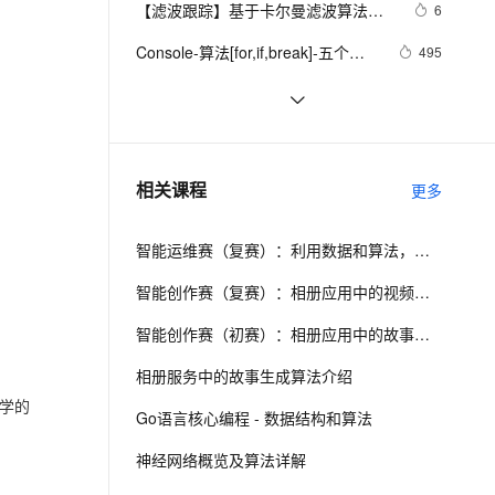
安全
【滤波跟踪】基于卡尔曼滤波算法实
我要投诉
e-1.1-I2V
Cosyvoice-V3-Flash
6
PolarDB
上云场景组合购
Milvus 弹性伸缩功能新增节
伴
现飞行物体运动轨迹预测附matlab代
漫剧创作，剧本、分镜、视频高效生成
100%兼容MySQL、PostgreSQL，兼容Oracle，支持集中和分布式
覆盖90%+业务场景，专享组合折扣价
点支持范围
畅自然，细节丰富
高表现力语音合成大模型，语音克隆听感自然
VPN
Console-算法[for,if,break]-五个好
495
码
朋友分苹果
ernetes 版 ACK
云聚AI 严选权益
AI 原生数据库服务发布
SSL 证书
数组求和算法系列
7
2V
Fun-ASR
，一键激活高效办公新体验
理容器应用的 K8s 服务
精选AI产品，从模型到应用全链提效
Agent 数据网关
文戏情感细腻自然，动作戏激烈拳拳到肉，实现更强表演能力
支持中英文自由切换，具备更强的噪声鲁棒性
堡垒机
经典Leetcode算法题分享(字符串)
6
AI 用量加速计划
云原生数据库 PolarDB
防火墙
、识别商机，让客服更高效、服务更出色。
动画 | 什么是基数排序？| 算法必看
新老同享，达量后返
Agentic Database 发布
10
相关课程
更多
系列四十
主机安全
应用
智能运维赛（复赛）：利用数据和算法，快速定位系统异常并进行根因分析
千问办公
NEW
AI 应用及服务市场
的智能体编程平台
一站式AI生产力平台
智能创作赛（复赛）：相册应用中的视频故事生成算法介绍
AI 应用
伶鹊
智能创作赛（初赛）：相册应用中的故事生成算法介绍
企业级人与Agent协作平台，接入和调度多个数字员工
智能客服平台，对话机器人、对话分析、智能外呼
大模型
相册服务中的故事生成算法介绍
大模型服务平台百炼 - 全妙
自然语言处理
前学的
Go语言核心编程 - 数据结构和算法
应用创作平台
多模态内容创作工具，已接入 DeepSeek
数据标注
神经网络概览及算法详解
机器学习