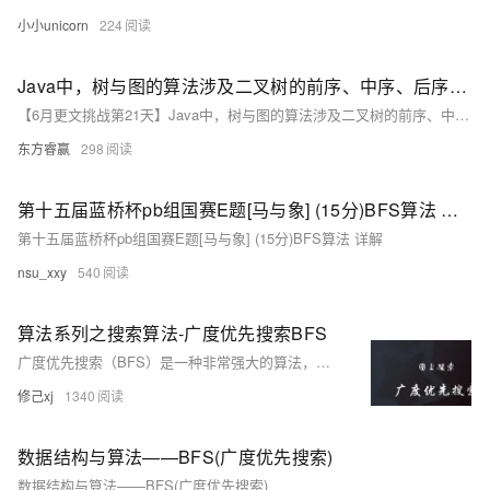
小小unicorn
224
Java中，树与图的算法涉及二叉树的前序、中序、后序遍历以及DFS和BFS搜索。
【6月更文挑战第21天】Java中，树与图的算法涉及二叉树的前序、中序、后序遍历以及DFS和BFS搜索。二叉树遍历通过访问根、左、右子节点实现。DFS采用递归遍历图的节点，而BFS利用队列按层次访问。以下是简化的代码片段：[Java代码略]
东方睿赢
298
第十五届蓝桥杯pb组国赛E题[马与象] (15分)BFS算法 详解
第十五届蓝桥杯pb组国赛E题[马与象] (15分)BFS算法 详解
nsu_xxy
540
算法系列之搜索算法-广度优先搜索BFS
广度优先搜索（BFS）是一种非常强大的算法，特别适用于解决最短路径、层次遍历和连通性问题。在面试中，掌握BFS的基本实现和应用场景，能够帮助你高效解决许多与图或树相关的问题。
修己xj
1340
数据结构与算法——BFS(广度优先搜索)
数据结构与算法——BFS(广度优先搜索)