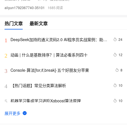
aliyun1792367740-35101
1685
热门文章
最新文章
DeepSeek加持的通义灵码2.0 AI程序员实战案例：助力
24
1
嵌入式开发中的算法生成革新
动画 | 什么是基数排序？| 算法必看系列四十
12
2
Console-算法[for,if,break]-五个好朋友分苹果
8
3
【热门话题】常见分类算法解析
10
4
机器学习集成学习进阶Xgboost算法原理
10
5
【滤波跟踪】基于卡尔曼滤波算法实现飞行物体运动轨迹
3
6
预测附matlab代码