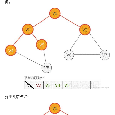
问。
弹出头结点V2：