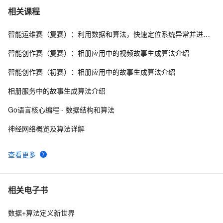
数组求和算法系列
6
7
相关课程
智能运维赛（复赛）：利用数据和算法，快速定位系统异常并进行根因分析
游戏人工智能——A*寻路算法实践
6
8
智能创作赛（复赛）：相册应用中的视频故事生成算法介绍
【转】算法基础（二）：栈的应用 --- 迷宫解题
6
9
智能创作赛（初赛）：相册应用中的故事生成算法介绍
微软的22道数据结构算法面试题
616
10
相册服务中的故事生成算法介绍
Go语言核心编程 - 数据结构和算法
神经网络概览及算法详解
查看更多
相关电子书
数据+算法定义新世界