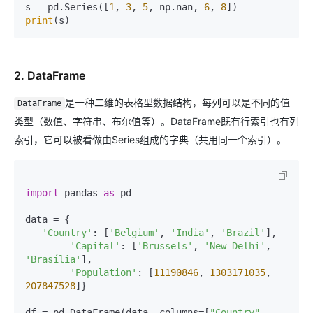
s = pd.Series([
1
, 
3
, 
5
, np.nan, 
6
, 
8
print
2. DataFrame
是一种二维的表格型数据结构，每列可以是不同的值
DataFrame
类型（数值、字符串、布尔值等）。DataFrame既有行索引也有列
索引，它可以被看做由Series组成的字典（共用同一个索引）。
import
 pandas 
as
 pd

data = {

'Country'
: [
'Belgium'
, 
'India'
, 
'Brazil'
],

'Capital'
: [
'Brussels'
, 
'New Delhi'
, 
'Brasília'
],

'Population'
: [
11190846
, 
1303171035
, 
207847528
]}

df = pd.DataFrame(data, columns=[
"Country"
, 