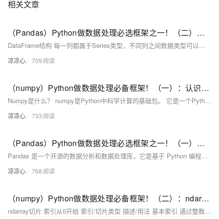
相关文章
（Pandas）Python做数据处理必选框架之一！（二）：附带案例分析；刨析DataFrame结构和其属性；学会访问具体元素；判断元素是否存在；元素求和、求标准值、方差、去重、删除、排序...
DataFrame结构 每一列都属于Series类型，不同列之间数据类型可以不一样，但同一列的值类型必须一致。 DataFrame拥有一个总的 idx记录列，该列记录了每一行的索引 在DataFrame中，若列之间的元素个数不匹配，且使用Series填充时，在DataFrame里空值会显示为NaN；当列之间元素个数不匹配，并且不使用Series填充，会报错。在指定了index 属性显示情况下，会按照index的位置进行排序，默认是 [0,1,2,3,...] 从0索引开始正序排序行。
凉凉心.
709
（numpy）Python做数据处理必备框架！（一）：认识numpy；从概念层面开始学习ndarray数组：形状、数组转置、数值范围、矩阵...
Numpy是什么？ numpy是Python中科学计算的基础包。 它是一个Python库，提供多维数组对象、各种派生对象(例如掩码数组和矩阵)以及用于对数组进行快速操作的各种方法，包括数学、逻辑、形状操作、排序、选择、I/0 、离散傅里叶变换、基本线性代数、基本统计运算、随机模拟等等。 Numpy能做什么？ numpy的部分功能如下: ndarray，一个具有矢量算术运算和复杂广播能力的快速且节省空间的多维数组 用于对整组数据进行快速运算的标准数学函数(无需编写循环)。 用于读写磁盘数据的工具以及用于操作内存映射文件的工具。 线性代数、随机数生成以及傅里叶变换功能。 用于集成由C、C++
凉凉心.
733
（Pandas）Python做数据处理必选框架之一！（一）：介绍Pandas中的两个数据结构；刨析Series：如何访问数据；数据去重、取众数、总和、标准差、方差、平均值等；判断缺失值、获取索引...
Pandas 是一个开源的数据分析和数据处理库，它是基于 Python 编程语言的。 Pandas 提供了易于使用的数据结构和数据分析工具，特别适用于处理结构化数据，如表格型数据（类似于Excel表格）。 Pandas 是数据科学和分析领域中常用的工具之一，它使得用户能够轻松地从各种数据源中导入数据，并对数据进行高效的操作和分析。 Pandas 主要引入了两种新的数据结构：Series 和 DataFrame。
凉凉心.
768
（numpy）Python做数据处理必备框架！（二）：ndarray切片的使用与运算；常见的ndarray函数：平方根、正余弦、自然对数、指数、幂等运算；统计函数：方差、均值、极差；比较函数...
ndarray切片 索引从0开始 索引/切片类型 描述/用法 基本索引 通过整数索引直接访问元素。 行/列切片 使用冒号：切片语法选择行或列的子集 连续切片 从起始索引到结束索引按步长切片 使用slice函数 通过slice(start,stop,strp)定义切片规则 布尔索引 通过布尔条件筛选满足条件的元素。支持逻辑运算符 &、|。