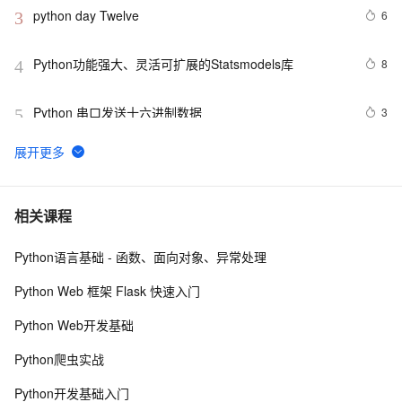
python day Twelve
6
3
Python功能强大、灵活可扩展的Statsmodels库
8
4
Python 串口发送十六进制数据
3
5
python join 和 split的常用使用方法
569
6
python 模块初始
6
7
相关课程
Python语言基础 - 函数、面向对象、异常处理
python中使用and和or来实现其它语言中的?号表达式
5
8
Python Web 框架 Flask 快速入门
python网络编程初级
489
9
Python Web开发基础
Python PIL远程命令执行漏洞复现(CVE-2017-8291 
8
10
Python爬虫实战
CVE-2017-8291)
Python开发基础入门