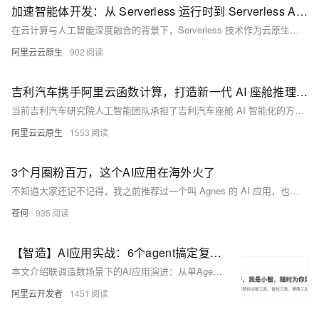
加速智能体开发：从 Serverless 运行时到 Serverless AI 运行时
在云计算与人工智能深度融合的背景下，Serverless 技术作为云原生架构的集大成者，正加速向 AI 原生架构演进。阿里云函数计算（FC）率先提出并实践“Serverless AI 运行时”概念，通过技术创新与生态联动，为智能体（Agent）开发提供高效、安全、低成本的基础设施支持。本文从技术演进路径、核心能力及未来展望三方面解析 Serverless AI 的突破性价值。
阿里云云原生
902
吉利汽车携手阿里云函数计算，打造新一代 AI 座舱推理引擎
当前吉利汽车研究院人工智能团队承担了吉利汽车座舱 AI 智能化的方案建设，在和阿里云的合作中，基于星睿智算中心 2.0 的 23.5EFLOPS 强大算力，构建 AI 混合云架构，面向百万级用户的实时推理计算引入阿里云函数计算的 Serverless GPU 算力集群，共同为智能座舱的交互和娱乐功能提供大模型推理业务服务，涵盖的场景如针对模糊指令的复杂意图解析、文生图、情感 TTS 等。
阿里云云原生
1553
3个月圈粉百万，这个AI应用在海外火了
不知道大家还记不记得，我之前推荐过一个叫 Agnes 的 AI 应用，也是当时在 WAIC 了解到的。
苍何
935
【智造】AI应用实战：6个agent搞定复杂指令和工具膨胀
本文介绍联调造数场景下的AI应用演进：从单Agent模式到多Agent协同的架构升级。针对复杂指令执行不准、响应慢等问题，通过意图识别、工具引擎、推理执行等多Agent分工协作，结合工程化手段提升准确性与效率，并分享了关键设计思路与实践心得。
阿里云开发者
1451