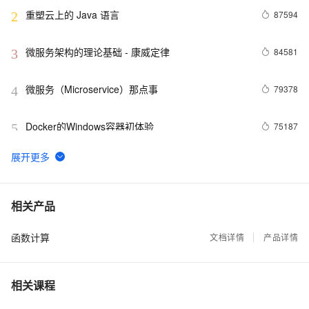
重塑云上的 Java 语言
87594
2
微服务架构的理论基础 - 康威定律
84581
3
微服务（Microservice）那点事
79378
4
Docker的Windows容器初体验
75187
5
3分钟，了解阿里云热门开发者工具 Cloud Toolkit
74622
6
Docker学习路线图 (持续更新中)
61962
7
相关产品
函数计算
利用Zipkin对Spring Cloud应用进行服务追踪分析
文档详情
产品详情
56990
8
当 Kubernetes 遇到阿里云
52018
9
相关课程