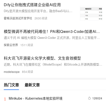
Dify让你拖拽式搭建企业级AI应用
Dify是开源大模型应用开发平台，融合BaaS与LLMOps理念，通过可视化工作流、低代码编排和企业级监控，支持多模型接入与RAG知识库，助力企业快速构建安全可控的AI应用，实现从原型到生产的高效落地。
霍格沃兹测试开发学社
2630
模型微调不再被代码难住！PAI和Qwen3-Coder加速AI开发新体验
通义千问 AI 编程大模型 Qwen3-Coder 正式开源，阿里云人工智能平台 PAI 支持云上一键部署 Qwen3-Coder 模型，并可在交互式建模环境中使用 Qwen3-Coder 模型。
探索云世界
1511
科大讯飞开源星火化学大模型、文生音效模型
近期，科大讯飞在魔搭社区（ModelScope）和Gitcode上开源两款模型：讯飞星火化学大模型Spark Chemistry-X1-13B、讯飞文生音频模型AudioFly，助力前沿化学技术研究，以及声音生成技术和应用的探索。
modelscope
854
热门文章
最新文章
Minikube - Kubernetes本地实验环境
126024
1