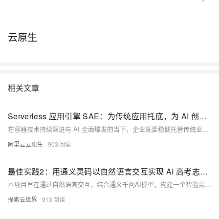
云原生
相关文章
Serverless 应用引擎 SAE：为传统应用托底，为 AI 创新加速
在容器技术持续演进与 AI 全面爆发的当下，企业既要稳健托管传统业务，又要高效落地 AI 创新，如何在复杂的基础设施与频繁的版本变化中保持敏捷、稳定与低成本，成了所有技术团队的共同挑战。阿里云 Serverless 应用引擎（SAE）正是为应对这一时代挑战而生的破局者，SAE 以“免运维、强稳定、极致降本”为核心，通过一站式的应用级托管能力，同时支撑传统应用与 AI 应用，让企业把更多精力投入到业务创新。
阿里云云原生
903
最佳实践2：用通义灵码以自然语言交互实现 AI 高考志愿填报系统
本项目旨在通过自然语言交互，结合通义千问AI模型，构建一个智能高考志愿填报系统。利用Vue3与Python，实现信息采集、AI推荐、专业详情展示及数据存储功能，支持响应式设计与Supabase数据库集成，助力考生精准择校选专业。（239字）
探索云世界
913