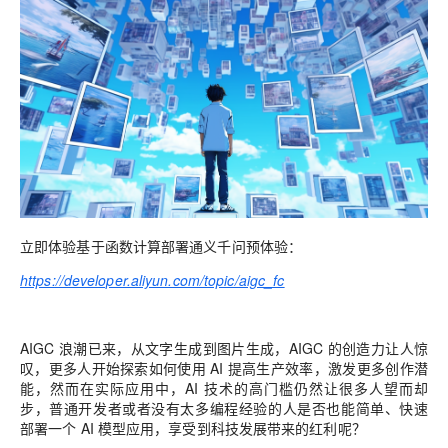
立即体验基于函数计算部署通义千问预体验：
https://developer.aliyun.com/topic/aigc_fc
AIGC 浪潮已来，
从
文字生成
到图片生成
，
A
IGC 的创造力让人惊
叹，更多人开始
探索如何使用 AI 提高生产效率，激发更多创作潜
能，然而在实际应用中，AI 技术的高门槛仍然让很多人望而却
步，
普通开发者或者没有太多编程经验的人是否也能简单、快速
部署一个 AI 模型应用，享受到科技发展带来的红利呢？