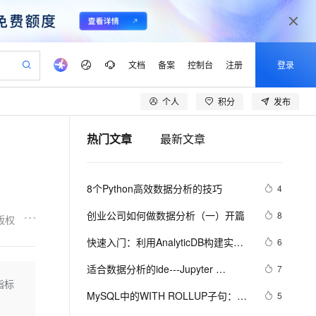
文档
备案
控制台
注册
登录
个人
积分
发布
验
作计划
器
AI 活动
专业服务
服务伙伴合作计划
开发者社区
加入我们
产品动态
服务平台百炼
阿里云 OPC 创新助力计划
热门文章
最新文章
一站式生成采购清单，支持单品或批量购买
S产品伙伴计划（繁花）
峰会
CS
造的大模型服务与应用开发平台
Qwen Audio：打造专属 AI 语音助手
一句话生成原生可编辑精美 PPT 文稿
AI 生产力先锋
Al MaaS 服务伙伴赋能合作
域名
博文
Careers
NEW
至高可申请百万元
Qwen3.8-Max 模型上线
开启高性价比 AI 编程新体验
弹性可伸缩的云计算服务
Qwen-Audio-3.0-Realtime 端到端实时语音角色扮演
输入一句话想法, 轻松生成专业的 PPT
先锋实践拓展 AI 生产力的边界
Token 补贴，五大权
计划
海大会
伙伴信用分合作计划
商标
问答
社会招聘
8个Python高效数据分析的技巧
4
益加速 OPC 成功
eek-V4-Pro
SS
一键部署幻兽帕鲁游戏服务器
飞天发布时刻
HOT
Open Search 向量检索版支
划
备案
电子书
校园招聘
pSeek-V4-Pro
视频创作，一键激活电商全链路生产力
稳定、安全、高性价比、高性能的云存储服务
一键购买专属联机服务器，轻松开启游戏
所见，即是所愿
持视频检索 Pipeline 功能
更多支持
创业公司如何做数据分析（一）开篇
8
版权
划
公司注册
镜像站
视频生成
语音识别与合成
专属 QwenPaw
漫剧工坊：一站式动画创作平台
AI 实训营
HOT
应用身份服务 (IDaaS)
快速入门：利用AnalyticDB构建实时
6
合作伙伴培训与认证
划
上云迁移
站生成，高效打造优质广告素材
全接入的云上超级电脑
从聊天伙伴进化为能主动干活的本地数字员工
快速生产连贯的高质量长漫剧
从基础到进阶，Agent 创客手把手教你
OpenClaw 管理能力上线
数据分析平台
lScope
我要反馈
e-1.1-T2V
Qwen3-TTS-Flash
适合数据分析的ide---Jupyter 
7
查询合作伙伴
n Alibaba Cloud ISV 合作
代维服务
建企业门户网站
10 分钟搭建微信、支付宝小程序
指标
MaxCompute MaxFrame 提
Notebook的安装使用
畅细腻的高质量视频
离线语音合成大模型，多语言方言自适应，低延迟高稳定
创新加速
MySQL中的WITH ROLLUP子句：优
ope
登录合作伙伴管理后台
5
我要建议
站，无忧落地极速上线
以可视化方式快速构建移动和 PC 门户网站
国内短信简单易用，安全可靠，秒级触达，全球覆盖200+国家和地区。
高效部署网站，快速应用到小程序
供自动弹性内存功能
化数据分析与汇总