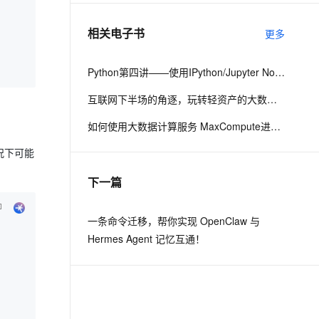
相关电子书
更多
息提取
与 AI 智能体进行实时音视频通话
从文本、图片、视频中提取结构化的属性信息
构建支持视频理解的 AI 音视频实时通话应用
Python第四讲——使用IPython/Jupyter Notebook与日志服务玩转超大规模数据分析与可视化
t.diy 一步搞定创意建站
构建大模型应用的安全防护体系
互联网下半场的角逐，玩转轻资产的大数据服务—图（关系网络）数据分析与阿里应用
通过自然语言交互简化开发流程,全栈开发支持
通过阿里云安全产品对 AI 应用进行安全防护
如何使用大数据计算服务 MaxCompute进行数据分析
况下可能
下一篇
一条命令迁移，帮你实现 OpenClaw 与
Hermes Agent 记忆互通！