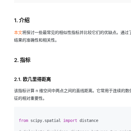
存储
天池大赛
Qwen3.7-Plus
云解析DNS
解决方案免费试用 新老
电子合同
最高领取价值200元试用
能看、能想、能动手的多模
安全
网络与CDN
AI 算法大赛
畅捷通
1. 介绍
大数据开发治理平台 Data
AI 产品 免费试用
网络
安全
云开发大赛
Qwen3-VL-Plus
Tableau 订阅
1亿+ 大模型 tokens 和 
本文
将探讨一些最常见的相似性指标并比较它们的优缺点。通过
可观测
入门学习赛
中间件
AI空中课堂在线直播课
结果的准确性和相关性。
云防火墙
140+云产品 免费试用
上云与迁云
云原生的云上边界网络安全
产品新客免费试用，最长1
数据库
生态解决方案
大模型服务
企业出海
大模型ACA认证体验
2. 指标
大数据计算
助力企业全员 AI 认知与能
行业生态解决方案
千问AI平台-Token Plan
政企业务
媒体服务
开发者生态解决方案
2.1. 欧几里得距离
企业服务与云通信
千问AI平台-模型体验
AI 开发和 AI 应用解决
该指标计算 n 维空间中两点之间的直线距离。它常用于连续的
在线体验全尺寸、多种模态
域名与网站
征的相对重要性。
Happy 系列大模型
终端用户计算
Serverless
from
 scipy.spatial 
import
 distance

开发工具