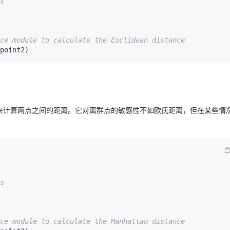
s
AI 应用
10分钟微调：让0.6B模型媲美235B模
多模态数据信
型
依托云原生高可用架构,实现Dify私有化部署
ce module to calculate the Euclidean distance
用1%尺寸在特定领域达到大模型90%以上效果
point2)
一个 AI 助手
超强辅助，Bol
即刻拥有 DeepSeek-R1 满血版
在企业官网、通讯软件中为客户提供 AI 客服
多种方案随心选，轻松解锁专属 DeepSeek
来计算两点之间的距离。它对离群点的敏感性不如欧氏距离，但在某些情
s
ce module to calculate the Manhattan distance