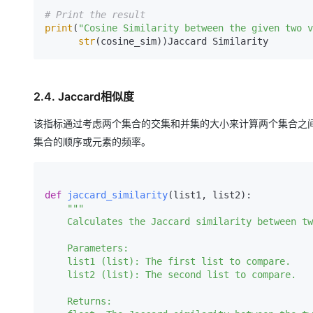
# Print the result
print
(
"Cosine Similarity between the given two v
str
(cosine_sim))Jaccard Similarity
2.4. Jaccard相似度
该指标通过考虑两个集合的交集和并集的大小来计算两个集合之
集合的顺序或元素的频率。
def
jaccard_similarity
(
list1, list2
):

"""

    Calculates the Jaccard similarity between two lists.

    Parameters:

    list1 (list): The first list to compare.

    list2 (list): The second list to compare.

    Returns:
