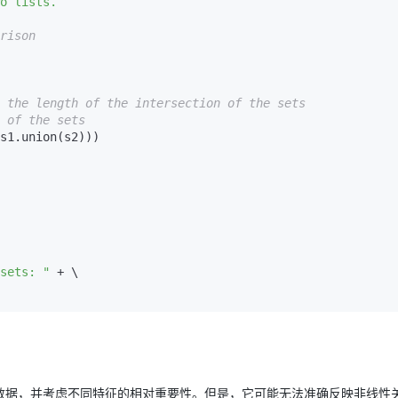
rison
 the length of the intersection of the sets
 of the sets
s1.union(s2)))

sets: "
 + \

数据，并考虑不同特征的相对重要性。但是，它可能无法准确反映非线性