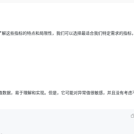
Deepseek-v4-pro
HappyHors
同享
万小智 AI 建站低至 15元/月
Qoder CN
AI 短剧/漫剧
云原生数据库 
快递物流查询
WordPress
成为服务伙
高校合作
点，立即开启云上创新
覆盖公网/内网、递归/权威、移动APP等全场景解析服务
送.CN域名，送备案服务码
基于千问大模型等，支持代码智能生成、研发智能问答
AI助力短剧
态智能体模型
旗舰 MoE 大模型，百万上下文与顶尖推理能力
图生视频，流
Ubuntu
服务生态伙伴
云工开物
企业应用
Works
Night Plan 支持 Qwen 3.8-Max
云原生大数据计算服务 MaxCompute
AI 办公
容器服务 Kub
NEW
GLM-5.2
Wan2.7-T
Red Hat
30+ 款产品免费体验
Data Agent 驱动的一站式 Data+AI 开发治理平台
夜间 5 折，Qwen/Meoo/TokenPlan 客户专享
面向分析的企业级SaaS模式云数据仓库
AI智能应用
提供一站式管
科研合作
了解这些指标的特点和局限性，我们可以选择最适合我们特定需求的指标
视觉 Coding、空间感知、多模态思考等全面升级
1M上下文，专为长程任务能力而生
ERP
堂（旗舰版）
SUSE
智能客服
CRM
防护产品
2个月
自动承接线索
建站小程序
OA 办公系统
AI 应用构建
大模型原生
力提升
财税管理
模板建站
Qoder
大模型服务平台百炼-应用模版
HOT
NEW
面向真实软件
个人版上线、团队版降价；千问3.8-Max首发发尝鲜
丰富多元化的应用模版和解决方案
400电话
定制建站
万有无界
大模型服务平台百炼-智能体
方案
广告营销
模板小程序
数值数据，易于理解和实现。但是，它可能对异常值很敏感，并且没有考虑
的模型效果
灵活可视化地构建企业级 Agent
定制小程序
秒悟
人工智能平台 PAI
APP 开发
云端极速 AI 
新一代 AI 视频生成模型，深度适配广告营销等场景
AI Native 的算法工程平台，一站式完成建模、训练、推理服务部署
建站系统