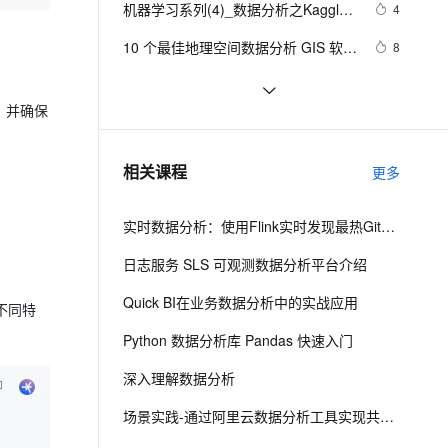
安全
机器学习系列(4)_数据分析之Kaggle
我要投诉
e-1.1-I2V
Cosyvoice-V3-Flash
4
PolarDB
上云场景组合购
Milvus 弹性伸缩功能新增节
伴
鸢尾花iris（上）
漫剧创作，剧本、分镜、视频高效生成
100%兼容MySQL、PostgreSQL，兼容Oracle，支持集中和分布式
覆盖90%+业务场景，专享组合折扣价
点支持范围
畅自然，细节丰富
高表现力语音合成大模型，语音克隆听感自然
VPN
10 个最佳地理空间数据分析 GIS 软件 
8
下
ernetes 版 ACK
云聚AI 严选权益
AI 原生数据库服务发布
SSL 证书
带你读《Apache Doris 案例集》
19
2V
Fun-ASR
，一键激活高效办公新体验
理容器应用的 K8s 服务
精选AI产品，从模型到应用全链提效
Agent 数据网关
——06 Apache   Doris  助力中国联
，并确保
文戏情感细腻自然，动作戏激烈拳拳到肉，实现更强表演能力
支持中英文自由切换，具备更强的噪声鲁棒性
堡垒机
【实验】阿里云大数据助理工程师认
5
通万亿日志数据分析提速10倍（2）
AI 用量加速计划
云原生数据库 PolarDB
证（ACA）- QuickBI数据分析（上）
防火墙
、识别商机，让客服更高效、服务更出色。
ChatGPT × R语言 丨实际数据分析过
新老同享，达量后返
Agentic Database 发布
8
相关课程
更多
程中，AI能够带来哪些改变？数据框
主机安全
应用
操作案例分享
实时数据分析：使用Flink实时发现最热Github项目
千问办公
NEW
AI 应用及服务市场
的智能体编程平台
一站式AI生产力平台
日志服务 SLS 可观测数据分析平台介绍
AI 应用
伶鹊
Quick BI在业务数据分析中的实战应用
不同特
企业级人与Agent协作平台，接入和调度多个数字员工
智能客服平台，对话机器人、对话分析、智能外呼
大模型
Python 数据分析库 Pandas 快速入门
大模型服务平台百炼 - 全妙
自然语言处理
深入理解数据分析
应用创作平台
多模态内容创作工具，已接入 DeepSeek
数据标注
场景实践-通过阿里云数据分析工具实现共享单车骑行分析
机器学习