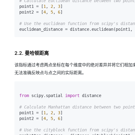
# Calculate Euclidean distance between two point
大模型解决方案
point1 = [
1
, 
2
, 
3
]

迁移与运维管理
point2 = [
4
, 
5
, 
6
]

快速部署 Dify，高效搭建 
# Use the euclidean function from scipy's distan
专有云
euclidean_distance = distance.euclidean(point1, 
10 分钟在聊天系统中增加
2.2. 曼哈顿距离
该指标通过考虑两点坐标在每个维度中的绝对差异并将它们相加
无法准确反映点与点之间的实际距离。
from
 scipy.spatial 
import
 distance

# Calculate Manhattan distance between two point
point1 = [
1
, 
2
, 
3
]

point2 = [
4
, 
5
, 
6
]

# Use the cityblock function from scipy's distan