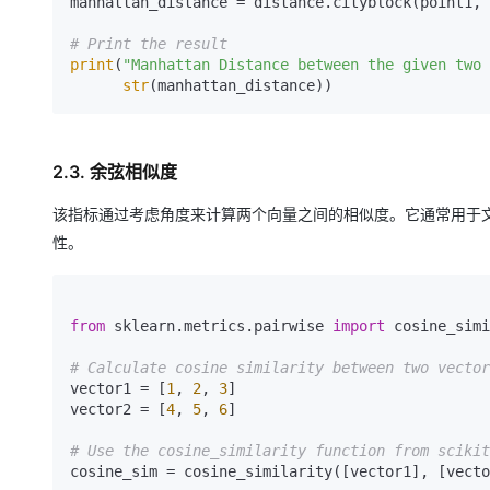
manhattan_distance = distance.cityblock(point1, 
# Print the result
print
(
"Manhattan Distance between the given two 
str
(manhattan_distance))
2.3. 余弦相似度
该指标通过考虑角度来计算两个向量之间的相似度。它通常用于
性。
from
 sklearn.metrics.pairwise 
import
 cosine_simi
# Calculate cosine similarity between two vector
vector1 = [
1
, 
2
, 
3
]

vector2 = [
4
, 
5
, 
6
]

# Use the cosine_similarity function from scikit
cosine_sim = cosine_similarity([vector1], [vecto