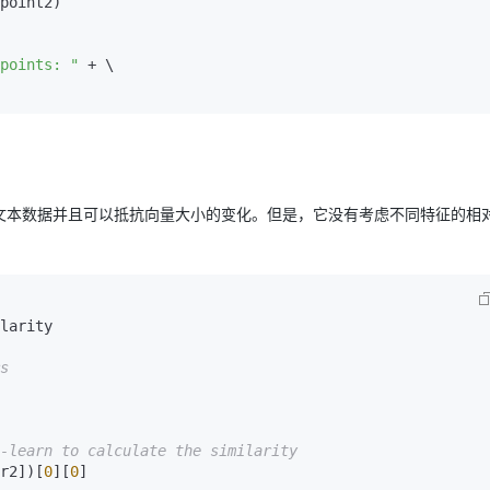
point2)

points: "
 + \

文本数据并且可以抵抗向量大小的变化。但是，它没有考虑不同特征的相
larity

s
-learn to calculate the similarity
r2])[
0
][
0
]
