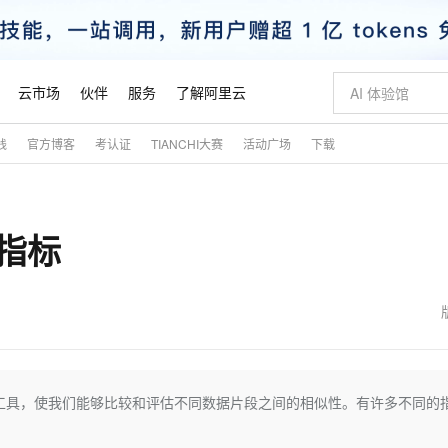
云市场
伙伴
服务
了解阿里云
践
官方博客
考认证
TIANCHI大赛
活动广场
下载
AI 特惠
数据与 API
成为产品伙伴
企业增值服务
最佳实践
价格计算器
AI 场景体
基础软件
产品伙伴合
阿里云认证
市场活动
配置报价
大模型
自助选配和估算价格
新方式
睿译宝，AI翻译排版一步到位
智启 AI 普惠权益
产品生态集成认证中心
企业支持计划
云上春晚
域名与网站
千问官方 MaaS 平台，为开发者和 Agent 而生，新用户赠送 1 亿 + tokens 额度
AI Coding
阿里云Maa
2026 阿里云
云服务器 E
为企业打
数据集
Windows
大模型认证
模型
NEW
指标
交付可用成果
值低价云产品抢先购
上传文档即自动完成翻译和格式还原
至高享 1亿+免费 tokens，加速 Al 应用落地
提供智能易用的域名与建站服务
智能编程，一键
安全可靠、
产品生态伙伴
专家技术服务
云上奥运之旅
弹性计算合作
阿里云中企出
手机三要素
宝塔 Linux
全部认证
价格优势
有专属领域专家
GLM-5.2：长任务时代开源旗舰模型
阿里云 OPC 创新助力计划
千问大模型
即刻拥有 DeepS
AI 电商营销
对象存储 O
大模型
产品生态伙伴工作台
企业增值服务台
云栖战略参考
云存储合作计
云栖大会
身份实名认证
CentOS
训练营
推动算力普惠，释放技术红利
最高返9万
多领域专家智能体,一键组建 AI 虚拟交付团队
快速构建应用程序和网站，即刻迈出上云第一步
至高百万元 Token 补贴，加速一人公司成长
多元化、高性能、安全可靠的大模型服务
真正可用的 1M 上下文,一次完成代码全链路开发
轻松解锁专属 Dee
从图文生成到
云上的中国
数据库合作计
活动全景
短信
Docker
图片和
站式影视创作平台
Hermes Agent，打造自进化智能体
Token Plan 模型订阅计划
数字证书管理服务（原SSL证书）
5 分钟轻松部署
AI 广告创作
无影云电脑
企业成长
NEW
信息公告
看见新力量
云网络合作计
OCR 文字识别
JAVA
证享300元代金券
可视化编排打通从文字构思到成片全链路闭环
全托管，含MySQL、PostgreSQL、SQL Server、MariaDB多引擎
自主进化，持久记忆，越用越聪明
Qwen3.8-Max 首发尝鲜，限时加量 10 倍，夜间低至2折
实现全站HTTPS，呈现可信的WEB访问
图文、视频一
随时随地安
魔搭 Mode
Kimi-K3
HappyHors
NEW
loud
服务实践
官网公告
金融模力时刻
Salesforce O
版
发票查验
全能环境
Claude Code + GStack 打造工程团队
千问办公，限时限量积分加倍
Qoder
低代码高效构
AI 建站
短信服务
工具，使我们能够比较和评估不同数据片段之间的相似性。有许多不同的
型
NEW
作计划
Kimi 最新旗舰模型，长程编程与推理利器
让文字生成流
计划
创新中心
魔搭 ModelSc
健康状态
理服务
让AI从“聊天伙伴”进化为能干活的“数字员工”
安装技能 GStack，拥有专属 AI 工程团队
你的AI工作搭子，覆盖日常办公高频场景
面向真实软件的智能体编程平台
0 代码专业建
客户案例
天气预报查询
操作系统
态合作计划