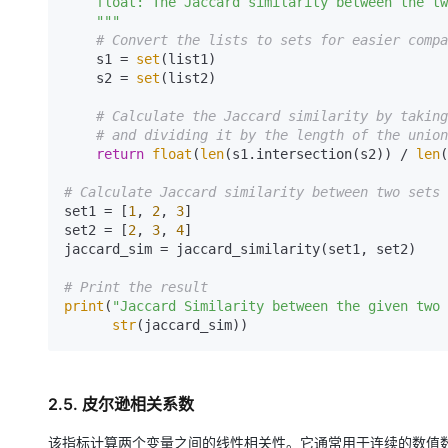
    float: The Jaccard similarity between the two lists.

    """
# Convert the lists to sets for easier compa
    s1 = 
set
(list1)

    s2 = 
set
(list2)

# Calculate the Jaccard similarity by taking
# and dividing it by the length of the union
return
float
(
len
(s1.intersection(s2)) / 
len
(
# Calculate Jaccard similarity between two sets
set1 = [
1
, 
2
, 
3
]

set2 = [
2
, 
3
, 
4
]

jaccard_sim = jaccard_similarity(set1, set2)

# Print the result
print
(
"Jaccard Similarity between the given two 
str
(jaccard_sim))
2.5. 皮尔逊相关系数
该指标计算两个变量之间的线性相关性。它通常用于连续的数值