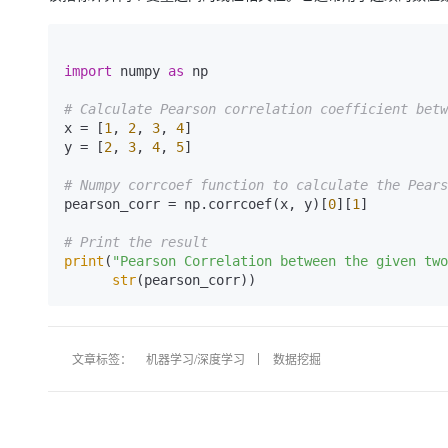
import
 numpy 
as
 np

# Calculate Pearson correlation coefficient betw
x = [
1
, 
2
, 
3
, 
4
]

y = [
2
, 
3
, 
4
, 
5
]

# Numpy corrcoef function to calculate the Pears
pearson_corr = np.corrcoef(x, y)[
0
][
1
]

# Print the result
print
(
"Pearson Correlation between the given two
str
(pearson_corr))
文章标签：
机器学习/深度学习
数据挖掘