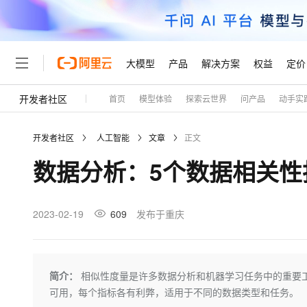
大模型
产品
解决方案
权益
定价
开发者社区
首页
模型体验
探索云世界
问产品
动手实
大模型
产品
解决方案
权益
定价
云市场
伙伴
服务
了解阿里云
精选产品
精选解决方案
普惠上云
产品定价
精选商城
成为销售伙伴
售前咨询
为什么选择阿里云
千问AI平台
开发者社区
人工智能
文章
正文
了解云产品的定价详情
大模型服务平台百炼
千问办公，解锁你的工作
普惠上云 官方力荐
分销伙伴
在线服务
网站建设
什么是云计算
大
数据分析：5个数据相关性
大模型服务与应用平台
企业级Agent产品，直接
云服务器38元/年起，超
咨询伙伴
多端小程序
技术领先
云上成本管理
售后服务
轻量应用服务器
Agency Agents：拥
官方推荐返现计划
大模型
精选产品
精选解决方案
Salesforce 国际版订阅
稳定可靠
管理和优化成本
推荐新用户得奖励，单订单
销售伙伴合作计划
2023-02-19
609
发布于重庆
自助服务
友盟天域
安全合规
人工智能与机器学习
AI
文本生成
云数据库 RDS
HappyHorse 打造一
云工开物
无影生态合作计划
在线服务
观测云
分析师报告
高校专属算力普惠，学生认
计算
互联网应用开发
Qwen3.8-Max
HOT
Salesforce On Alibaba C
工单服务
Tuya 物联网平台阿里云
研究报告与白皮书
人工智能平台 PAI
快速拥有专属 OpenClaw
简介：
相似性度量是许多数据分析和机器学习任务中的重要
大模
Consulting Partner 合
大数据
容器
智能体时代全能旗舰模型
免费试用
短信专区
一站式AI开发、训练和推
可用，每个指标各有利弊，适用于不同的数据类型和任务。
蓝凌 OA
AI 大模型销售与服务生
现代化应用