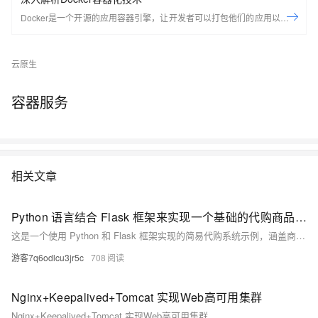
Docker是一个开源的应用容器引擎，让开发者可以打包他们的应用以及依
赖包到一个可移植的容器中，然后发布到任何流行的Linux机器上，也可以
实现虚拟化，容器是完全使用沙箱机制，相互之间不会有任何接口。
云原生
Docker是世界领先的软件容器平台。开发人员利用Docker可以消除协作编
码时“在我的机器上可正常工作”的问题。运维人员利用Docker可以在隔离
容器中并行运行和管理应用，获得更好的计算密度。企业利用Docker可以
容器服务
构建敏捷的软件交付管道，以更快的速度、更高的安全性和可靠的信誉为
Linux和Windows Server应用发布新功能。 在本套课程中，我们将全面的
讲解Docker技术栈，从环境安装到容器、镜像操作以及生产环境如何部署
开发的微服务应用。本课程由黑马程序员提供。 &nbsp; &nbsp; 相关的阿
相关文章
里云产品：容器服务 ACK 容器服务 Kubernetes 版（简称 ACK）提供高
性能可伸缩的容器应用管理能力，支持企业级容器化应用的全生命周期管
理。整合阿里云虚拟化、存储、网络和安全能力，打造云端最佳容器化应
Python 语言结合 Flask 框架来实现一个基础的代购商品管理、用户下单等功能的简易系统
用运行环境。 了解产品详情: https://www.aliyun.com/product/kubernetes
这是一个使用 Python 和 Flask 框架实现的简易代购系统示例，涵盖商品管理、用户注册登录、订单创建及查看等功能。通过 SQLAlchemy 进行数据库操作，支持添加商品、展示详情、库存管理等。用户可注册登录并下单，系统会检查库存并记录订单。此代码仅为参考，实际应用需进一步完善，如增强安全性、集成支付接口、优化界面等。
游客7q6odlcu3jr5c
708
Nginx+Keepalived+Tomcat 实现Web高可用集群
Nginx+Keepalived+Tomcat 实现Web高可用集群