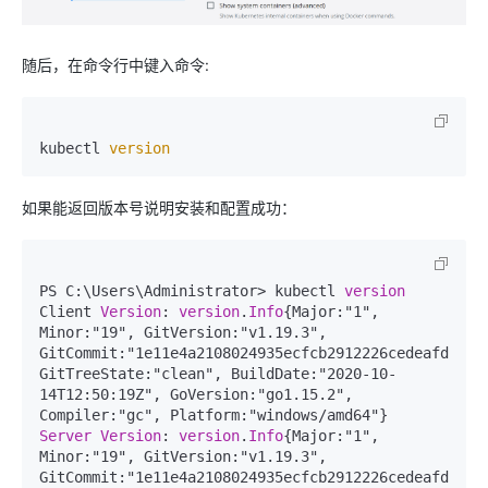
随后，在命令行中键入命令:
kubectl 
version
如果能返回版本号说明安装和配置成功：
PS C:\Users\Administrator> kubectl 
version
Client 
Version
: 
version
.
Info
{Major:"1", 
Minor:"19", GitVersion:"v1.19.3", 
GitCommit:"1e11e4a2108024935ecfcb2912226cedeafd99df"
GitTreeState:"clean", BuildDate:"2020-10-
14T12:50:19Z", GoVersion:"go1.15.2", 
Server
Version
: 
version
.
Info
{Major:"1", 
Minor:"19", GitVersion:"v1.19.3", 
GitCommit:"1e11e4a2108024935ecfcb2912226cedeafd99df"