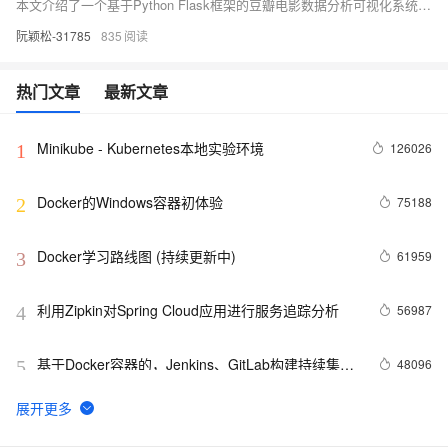
本文介绍了一个基于Python Flask框架的豆瓣电影数据分析可视化系统，该系统集成了LSTM算法和注意力机制进行情感分析，准确率高达85%，提供了多样化的数据分析和情感识别功能，旨在帮助用户深入理解电影市场和观众喜好。
阮颖松-31785
835
热门文章
最新文章
Minikube - Kubernetes本地实验环境
126026
1
Docker的Windows容器初体验
75188
2
Docker学习路线图 (持续更新中)
61959
3
利用Zipkin对Spring Cloud应用进行服务追踪分析
56987
4
基于Docker容器的，Jenkins、GitLab构建持续集成
48096
5
CI
谈谈 Docker Volume 之权限管理（一）
43492
6