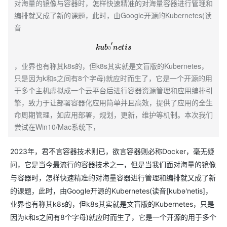
对海量的镜像与容器时，怎样快速精准的对海量容器进行管理和
编排就又成了新的课题，此时，由Google开源的Kubernetes(读
音
k
u
b
ə
′
n
e
t
i
s
ə
，业界也有称其k8s的，但k8s其实就是文盲版的Kubernetes，
只是因为k和s之间有8个字母)就应时而生了，它是一个开源的用
于多个主机虚拟成一个云平台后进行容器资源管理和应用编排引
擎，致力于让部署容器化应用简单并且高效，提供了应用的全生
命周期管理，如应用部署，规划，更新，维护等机制。本次我们
尝试在Win10/Mac系统下，
2023年，君不言容器技术则已，欲言容器则必称Docker，毫无疑
问，它是当今最流行的容器技术之一，但是当我们面对海量的镜像
与容器时，怎样快速精准的对海量容器进行管理和编排就又成了新
的课题，此时，由Google开源的Kubernetes(读音[kubə'netis]，
业界也有称其k8s的，但k8s其实就是文盲版的Kubernetes，只是
因为k和s之间有8个字母)就应时而生了，它是一个开源的用于多个