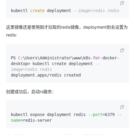
kubectl 
create
 deployment 
--image=redis redis
这里镜像还是使用刚才拉取的redis镜像，deployment别名设置为
redis:
PS 
C
:\Users\Administrator\www\k8s-
for
-docker-
desktop> kubectl create deployment 
--
image=redis redis  
deployment.apps/redis created
创建成功后，启动rs服务：
kubectl expose deployment redis 
--port
=6379 
--
name
=redis-server