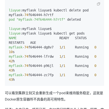
liuyue
:myflask liuyue$ kubectl delete pod 
myflask-
74
pod
"myflask-74f646444-h7rtf"
 deleted  

liuyue
liuyue
NAME
                      READY   STATUS    
myflask
-
74
f646444-dg8v7   
1
/
1
     Running   
0
10
myflask
-
74
f646444-lfrdw   
1
/
1
     Running   
0
42
myflask
-
74
f646444-p96jl   
1
/
1
     Running   
0
43
myflask
-
74
f646444-zc7fp   
1
/
1
     Running   
0
43
h
可以看到集群立刻又会重新生成一个pod来维持服务稳定，这就是
Docker原生容器所不具备的高可用特性。