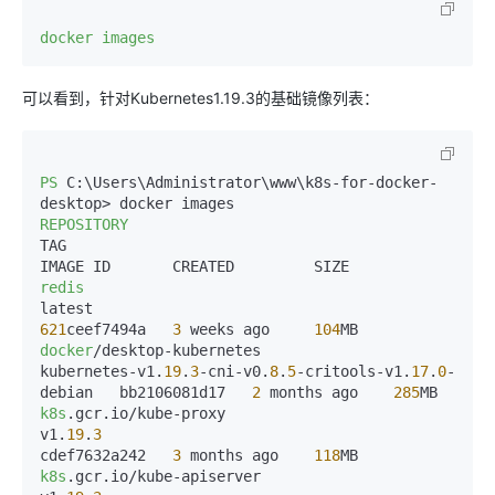
docker images
可以看到，针对Kubernetes1.19.3的基础镜像列表：
PS
 C:\Users\Administrator\www\k8s-for-docker-
REPOSITORY
TAG                                                     
redis
latest                                            
621
ceef7494a   
3
 weeks ago     
104
docker
/desktop-kubernetes                                        
kubernetes-v1.
19
.
3
-cni-v0.
8
.
5
-critools-v1.
17
.
0
-
debian   bb2106081d17   
2
 months ago    
285
k8s
.gcr.io/kube-proxy                                            
v1.
19
.
3
cdef7632a242   
3
 months ago    
118
k8s
.gcr.io/kube-apiserver                                        