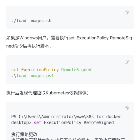
./load_images.sh
如果是Windows用户，需要执行set-ExecutionPolicy RemoteSig
ned命令后再执行脚本：
set-ExecutionPolicy
RemoteSigned
.\
load_images
.
ps1
执行后发现代理拉取Kubernetes依赖镜像：
PS C:\Users\Administrator\www\k8s-
for
-docker-
desktop> 
set
-ExecutionPolicy RemoteSigned  

执行策略更改  
