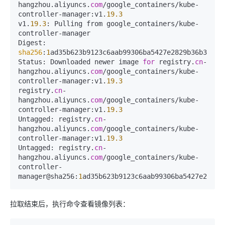
hangzhou.aliyuncs.
com
/google_containers/kube-
controller-manager:v1.
19.3
v1.
19.3
: Pulling from google_containers/kube-
controller-manager  

Digest: 
sha256
:
1
ad35b623b9123c6aab99306ba5427e2829b36b378b9b8
Status: Downloaded newer image 
for
 registry.
cn
-
hangzhou.aliyuncs.
com
/google_containers/kube-
controller-manager:v1.
19.3
registry.
cn
-
hangzhou.aliyuncs.
com
/google_containers/kube-
controller-manager:v1.
19.3
Untagged: registry.
cn
-
hangzhou.aliyuncs.
com
/google_containers/kube-
controller-manager:v1.
19.3
Untagged: registry.
cn
-
hangzhou.aliyuncs.
com
/google_containers/kube-
controller-
manager@sha256:
1
ad35b623b9123c6aab99306ba5427e2829b
拉取结束后，执行命令查看镜像列表：