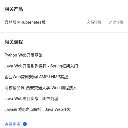
容器镜像服务 Docker镜像的基本使用
39003
7
相关产品
容器服务Kubernetes版
使用阿里云容器服务Jenkins 2.0实现持续集成之
文档详情
产品详情
37077
8
Pipeline篇(updated on 2016.12.23)
利用Helm简化Kubernetes应用部署
36612
9
相关课程
理解Docker容器的进程管理
31996
10
Python Web开发基础
Java Web开发系列课程 - Spring框架入门
企业Web常用架构LAMP-LNMP实战
高校精品课-西安交通大学-Web 编程技术
Java Web项目实战 - 图书商城
Java面试疑难点解析 - Java Web开发
查看更多