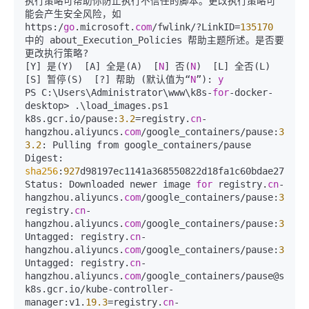
执行策略可帮助你防止执行不信任的脚本。更改执行策略可
能会产生安全风险，如 
https:/
go
.microsoft.
com
/fwlink/?LinkID=
135170
中的 about_Execution_Policies 帮助主题所述。是否要
更改执行策略?  

[Y] 是(Y)  [A] 全是(A)  [
N
] 否(
N
)  [L] 全否(L)  
[S] 暂停(S)  [?] 帮助 (默认值为“
N
”): 
y
PS C:\Users\Administrator\www\k8s-
for
-docker-
desktop> .\load_images.ps1  

k8s.gcr.io/pause:
3.2
=registry.
cn
-
hangzhou.aliyuncs.
com
/google_containers/pause:
3.2
3.2
: Pulling from google_containers/pause  

Digest: 
sha256
:
927
d98197ec1141a368550822d18fa1c60bdae27b78b0c
Status: Downloaded newer image 
for
 registry.
cn
-
hangzhou.aliyuncs.
com
/google_containers/pause:
3.2
registry.
cn
-
hangzhou.aliyuncs.
com
/google_containers/pause:
3.2
Untagged: registry.
cn
-
hangzhou.aliyuncs.
com
/google_containers/pause:
3.2
Untagged: registry.
cn
-
hangzhou.aliyuncs.
com
/google_containers/pause@sha25
k8s.gcr.io/kube-controller-
manager:v1.
19.3
=registry.
cn
-