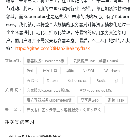
结语：未来已来，将至已至，在21世纪的第二个十年里，阿里、字
节跳动、腾讯、百度等中国互联网行业巨擘们，都在加紧深耕容器
领域，而Kubernetes也是这些大厂未来的战略核心。有了Kubern
etes，我们就可以将整个大规模的服务器对计算资源抽象化通过一
个个容器进行自动化且细致化管理，将最终的应用服务交还给用
户，而用户则并不需要关心容器本身。最后，奉上项目地址与君共
飨：
https://gitee.com/QiHanXiBei/myflask
文章标签：
容器服务Kubernetes版
云数据库 Tair（兼容 Redis）
Perl
开发工具
容器
NoSQL
Windows
虚拟化
Docker
Kubernetes
Redis
git
关键词：
容器服务Kubernetes版k8s
容器kubernetes k8s
宕机容器服务Kubernetes版
高可用web
系统Flask
来 源：
开发者社区
>
云原生
>
容器服务
>
文章
> 正文
相关实践学习
深入解析Docker容器化技术