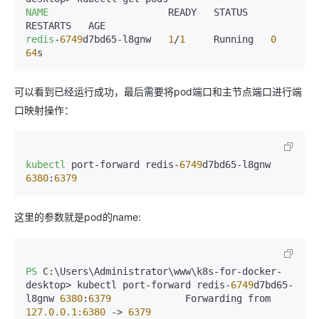
NAME
                     READY   STATUS    
redis
-
6749
d7bd65-l8gnw   
1
/
1
     Running   
0
64
s
可以看到已经运行成功，最后需要将pod端口和主节点端口进行端
口映射操作：
kubectl
 port-forward redis-
6749
d7bd65-l8gnw 
6380
:
6379
这里的参数就是pod的name:
PS
 C:\Users\Administrator\www\k8s-for-docker-
desktop> kubectl port-forward redis-
6749
d7bd65-
l8gnw 
6380
:
6379
             Forwarding from 
127.0.0.1:6380
 -> 
6379