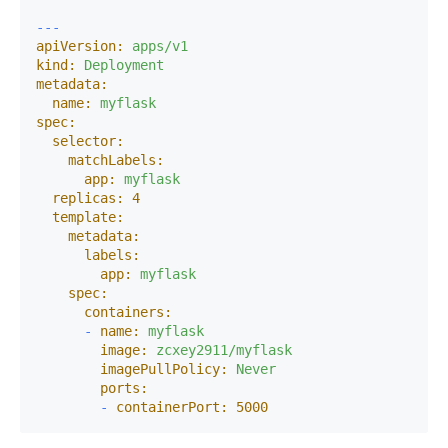
---  
apiVersion:
apps/v1
kind:
Deployment
metadata:
name:
myflask
spec:
selector:
matchLabels:
app:
myflask
replicas:
4
template:
metadata:
labels:
app:
myflask
spec:
containers:
-
name:
myflask
image:
zcxey2911/myflask
imagePullPolicy:
Never
ports:
-
containerPort:
5000