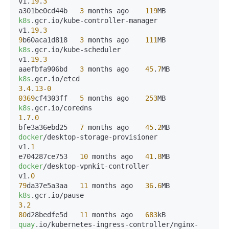
v1.
19
.
3
a301be0cd44b   
3
 months ago    
119
k8s
.gcr.io/kube-controller-manager                               
v1.
19
.
3
9
b60aca1d818   
3
 months ago    
111
k8s
.gcr.io/kube-scheduler                                        
v1.
19
.
3
aaefbfa906bd   
3
 months ago    
45
.
7
k8s
.gcr.io/etcd                                 
3
.
4
.
13
-
0
0369
cf4303ff   
5
 months ago    
253
k8s
.gcr.io/coredns                             
1
.
7
.
0
bfe3a36ebd25   
7
 months ago    
45
.
2
docker
/desktop-storage-provisioner                               
v1.
1
e704287ce753   
10
 months ago   
41
.
8
docker
/desktop-vpnkit-controller                                 
v1.
0
79
da37e5a3aa   
11
 months ago   
36
.
6
k8s
.gcr.io/pause                               
3
.
2
80
d28bedfe5d   
11
 months ago   
683
quay
.io/kubernetes-ingress-controller/nginx-