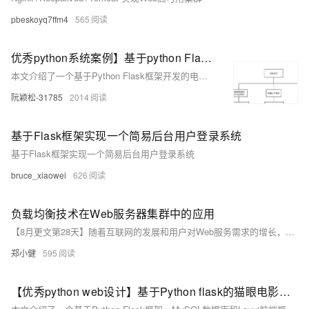
pbeskoyq7ffm4
565
优秀python系统案例】基于python Flask的电影票房数据爬取与可视化系统的设计与实现
本文介绍了一个基于Python Flask框架开发的电影票房数据爬取与可视化系统，该系统利用网络爬虫技术从豆瓣电影网站抓取数据，通过Python进行数据处理和分析，并采用ECharts等库实现数据的可视化展示，为电影行业从业者提供决策支持。
阮颖松-31785
2014
基于Flask框架实现一个简易后台用户登录系统
基于Flask框架实现一个简易后台用户登录系统
bruce_xiaowei
626
负载均衡技术在Web服务器集群中的应用
【8月更文第28天】随着互联网的发展和用户对Web服务需求的增长，单台服务器很难满足大规模访问的需求。为了提高系统的稳定性和扩展性，通常会采用Web服务器集群的方式。在这种架构中，负载均衡器扮演着至关重要的角色，它能够合理地分配客户端请求到不同的后端服务器上，从而实现资源的最优利用。
郑小健
595
【优秀python web设计】基于Python flask的猫眼电影可视化系统，可视化用echart，前端Layui，数据库用MySQL，包括爬虫