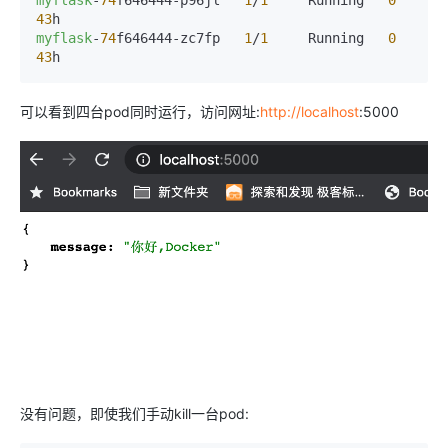
myflask
-
74
f646444-p96jl   
1
/
1
     Running   
0
43
myflask
-
74
f646444-zc7fp   
1
/
1
     Running   
0
43
h
可以看到四台pod同时运行，访问网址:
http://localhost
:5000
没有问题，即使我们手动kill一台pod: