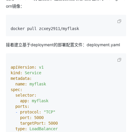
orn镜像：
docker pull zcxey2911/myflask
接着建立基于deployment的部署配置文件：deployment.yaml
apiVersion:
v1
kind:
Service
metadata:
name:
myflask
spec:
selector:
app:
myflask
ports:
-
protocol:
"TCP"
port:
5000
targetPort:
5000
type:
LoadBalancer