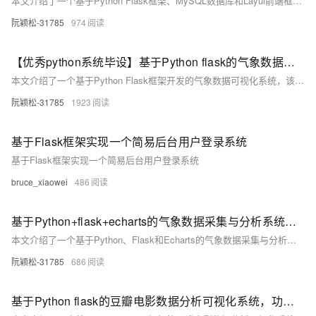
本文介绍了一个基于Python Flask框架、MySQL数据库和Layui前端框架的猫眼电影数据采集分析与可视化系统，该系统通过爬虫技术采集电影数据，利用数据分析库进行处理，并使用Echart进行数据的可视化展示，以提供全面、准确的电影市场分析结果。
阮颖松-31785
974
【优秀python系统毕设】基于Python flask的气象数据可视化系统设计与实现，有LSTM算法预测气温
本文介绍了一个基于Python Flask框架开发的气象数据可视化系统，该系统集成了数据获取、处理、存储、LSTM算法气温预测以及多种数据可视化功能，旨在提高气象数据的利用价值并推动气象领域的发展。
阮颖松-31785
1923
基于Flask框架实现一个简易后台用户登录系统
基于Flask框架实现一个简易后台用户登录系统
bruce_xiaowei
486
基于Python+flask+echarts的气象数据采集与分析系统，可实现lstm算法进行预测
本文介绍了一个基于Python、Flask和Echarts的气象数据采集与分析系统，该系统集成了LSTM算法进行数据预测，并提供了实时数据监测、历史数据查询、数据可视化以及用户权限管理等功能。
阮颖松-31785
686
基于Python flask的豆瓣电影数据分析可视化系统，功能多，LSTM算法+注意力机制实现情感分析，准确率高达85%