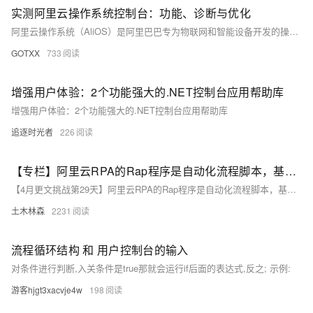
实测阿里云操作系统控制台：功能、诊断与优化
阿里云操作系统（AliOS）是阿里巴巴专为物联网和智能设备开发的操作系统，提供高效、安全、智能化的解决方案。本文介绍了如何开通和使用阿里云的云服务器ECS，包括注册、选择操作系统、创建用户及授权等步骤。通过控制台，用户可以实时监控设备状态、管理组件、进行性能诊断，并优化资源使用。掌握这些功能有助于提升系统管理和数据处理能力，满足物联网场景的多样化需求。建议进一步丰富系统健康指标和观测功能，以提供更好的用户体验。
GOTXX
733
增强用户体验：2个功能强大的.NET控制台应用帮助库
增强用户体验：2个功能强大的.NET控制台应用帮助库
追逐时光者
226
【专栏】阿里云RPA的Rap程序是自动化流程脚本，基于AI和机器学习，实现业务流程自动化
【4月更文挑战第29天】阿里云RPA的Rap程序是自动化流程脚本，基于AI和机器学习，实现业务流程自动化。具有灵活性、易用性、高效稳定和智能学习等特点。广泛应用于财务、人力资源、客服和供应链等领域，未来将与AI深度融合，跨平台应用，行业定制化，并构建完善生态，助力企业效率提升和创新。
土木林森
2231
流程循环结构 和 用户控制台的输入
对条件进行判断,入关条件是true那就会运行if后面的表达式,反之; 示例:
游客hjgt3xacvje4w
198