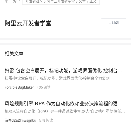
来 源：
开发者社区
>
阿里云开发者学堂
>
文章
> 正文
阿里云开发者学堂
+ 订阅
相关文章
扫雷-包含空白展开，标记功能，游戏界面优化-控制台全力复刻
扫雷-包含空白展开，标记功能，游戏界面优化-控制台全力复刻
ForcibleBugMaker
435
风险规则引擎-RPA 作为自动化依赖业务决策流程的强大工具
机器人流程自动化（RPA）是一种通过软件“机器人”自动执行重复性任务的技术，能大幅提升工作效率。它适用于财务、电商等领域的标准化流程，如账单处理和退货管理。然而，RPA在复杂决策场景中存在局限，需结合决策模型（DMN）和业务规则管理系统（BRMS）实现流程与决策的协同自动化，从而增强灵活性与业务价值。
游客d2a2fmwsgrlbu
578