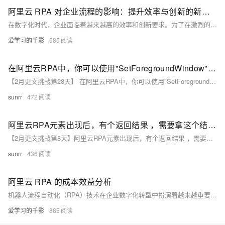
阿里云 RPA 对企业流程的影响：提升效率与创新的新利器
在数字化时代，企业面临着越来越高的效率和创新要求。为了在激烈的市场竞争中脱颖而出，企业需要不断优化业务流程，提高工作效率，并寻求创新的解决方案。阿里云 RPA（机器人流程自动化）的出现，正为企业带来了前所未有的机遇。
爱学习的千影
585
在阿里云RPA中，你可以使用"SetForegroundWindow"函数来将SAP控件置顶
【2月更文挑战第28天】 在阿里云RPA中，你可以使用"SetForegroundWindow"函数来将SAP控件置顶
sunrr
472
阿里云RPA元素出现后，有个返回结果 ，需要拿这个结果再去做判断吗？这个判断的操作 如何 处理
【2月更文挑战第8天】阿里云RPA元素出现后，有个返回结果 ，需要拿这个结果再去做判断吗？这个判断的操作 如何 处理
sunrr
436
阿里云 RPA 的成本效益分析
机器人流程自动化（RPA）技术在企业数字化转型中扮演着越来越重要的角色。阿里云 RPA 作为一种高效的自动化解决方案，不仅可以提高业务效率，还可以降低运营成本。本文将对阿里云 RPA 的成本效益进行分析，帮助企业更好地评估和利用这一技术。
爱学习的千影
885