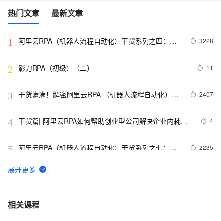
热门文章
最新文章
阿里云RPA（机器人流程自动化）干货系列之四：阿
3228
1
里云RPA产品架构
影刀RPA（初级）（二）
11
2
干货满满！解密阿里云RPA （机器人流程自动化）的
2407
3
产品架构和商业化发展
干货篇| 阿里云RPA如何帮助创业型公司解决企业内耗
4
4
（上）？
阿里云RPA（机器人流程自动化）干货系列之七：编
2235
5
写第一个RPA应用（可视化模式）
独家消息：阿里云悄然推出RPA云电脑，已与多家RPA
12
6
厂商开放合作
今天我们来聊聊估值30亿美金的RPA究竟是何方神圣？
4
7
相关课程