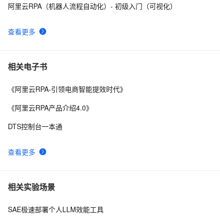
阿里云RPA（机器人流程自动化）- 初级入门（可视化）
5 天精通阿里云 RPA：流程设计
5
8
查看更多
AIGC如何借AI Agent落地？TARS-RPA-Agent破解RPA与
9
9
LLM融合难题
阿里云 RPA 的优势：节省时间和资源
5
10
相关电子书
《阿里云RPA-引领电商智能提效时代》
《阿里云RPA产品介绍4.0》
DTS控制台一本通
查看更多
相关实验场景
SAE极速部署个人LLM效能工具