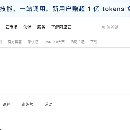
云市场
伙伴
服务
了解阿里云
践
官方博客
考认证
TIANCHI大赛
活动广场
下载
AI 特惠
数据与 API
成为产品伙伴
企业增值服务
最佳实践
价格计算器
AI 场景体
基础软件
产品伙伴合
阿里云认证
市场活动
配置报价
大模型
自助选配和估算价格
新方式
睿译宝，AI翻译排版一步到位
智启 AI 普惠权益
产品生态集成认证中心
企业支持计划
云上春晚
域名与网站
千问官方 MaaS 平台，为开发者和 Agent 而生，新用户赠送 1 亿 + tokens 额度
Qwen Aud
AI Coding
阿里云Maa
2026 阿里云
云服务器 E
为企业打
数据集
Windows
大模型认证
模型
NEW
NEW
交付可用成果
值低价云产品抢先购
上传文档即自动完成翻译和格式还原
至高享 1亿+免费 tokens，加速 Al 应用落地
提供智能易用的域名与建站服务
智能编程，一键
安全可靠、
产品生态伙伴
专家技术服务
云上奥运之旅
弹性计算合作
阿里云中企出
手机三要素
宝塔 Linux
全部认证
价格优势
有专属领域专家
GLM-5.2：长任务时代开源旗舰模型
阿里云 OPC 创新助力计划
千问大模型
即刻拥有 DeepS
AI 电商营销
对象存储 O
大模型
产品生态伙伴工作台
企业增值服务台
云栖战略参考
云存储合作计
云栖大会
身份实名认证
CentOS
训练营
推动算力普惠，释放技术红利
最高返9万
多领域专家智能体,一键组建 AI 虚拟交付团队
快速构建应用程序和网站，即刻迈出上云第一步
至高百万元 Token 补贴，加速一人公司成长
多元化、高性能、安全可靠的大模型服务
真正可用的 1M 上下文,一次完成代码全链路开发
轻松解锁专属 Dee
从图文生成到
云上的中国
数据库合作计
活动全景
短信
Docker
图片和
站式影视创作平台
Hermes Agent，打造自进化智能体
Token Plan 模型订阅计划
数字证书管理服务（原SSL证书）
5 分钟轻松部署
AI 广告创作
无影云电脑
企业成长
NEW
信息公告
看见新力量
云网络合作计
OCR 文字识别
JAVA
证享300元代金券
可视化编排打通从文字构思到成片全链路闭环
全托管，含MySQL、PostgreSQL、SQL Server、MariaDB多引擎
自主进化，持久记忆，越用越聪明
Qwen3.8-Max 首发尝鲜，限时加量 10 倍，夜间低至2折
实现全站HTTPS，呈现可信的WEB访问
图文、视频一
随时随地安
课程
训练营
活动
魔搭 Mode
Kimi-K3
HappyHors
NEW
loud
服务实践
官网公告
金融模力时刻
Salesforce O
版
发票查验
全能环境
Claude Code + GStack 打造工程团队
千问办公，限时限量积分加倍
Qoder
低代码高效构
AI 建站
短信服务
型
NEW
作计划
Kimi 最新旗舰模型，长程编程与推理利器
让文字生成流
计划
创新中心
魔搭 ModelSc
健康状态
理服务
让AI从“聊天伙伴”进化为能干活的“数字员工”
安装技能 GStack，拥有专属 AI 工程团队
你的AI工作搭子，覆盖日常办公高频场景
面向真实软件的智能体编程平台
0 代码专业建
客户案例
天气预报查询
操作系统
态合作计划