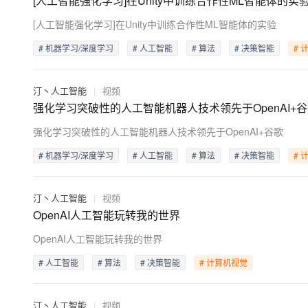
[人工智能强化学习]在Unity中训练合作性ML智能体的实
存储
天池大赛
Qwen3.7-Plus
云解析DNS
解决方案免费试用 新老
电子合同
[人工智能强化学习]在Unity中训练合作性ML智能体的实验
最高领取价值200元试用
能看、能想、能动手的多模
安全
网络与CDN
AI 算法大赛
畅捷通
# 机器学习/深度学习
# 人工智能
# 算法
# 决策智能
# 
大数据开发治理平台 Data
AI 产品 免费试用
网络
安全
云开发大赛
Qwen3-VL-Plus
Tableau 订阅
1亿+ 大模型 tokens 和 
可观测
入门学习赛
中间件
AI空中课堂在线直播课
汀丶人工智能
|
视频
云防火墙
140+云产品 免费试用
强化学习突破性的人工智能机器人技术领先于OpenAI+
上云与迁云
云原生的云上边界网络安全
产品新客免费试用，最长1
数据库
生态解决方案
大模型服务
强化学习突破性的人工智能机器人技术领先于OpenAI+谷歌
企业出海
大模型ACA认证体验
大数据计算
助力企业全员 AI 认知与能
行业生态解决方案
# 机器学习/深度学习
# 人工智能
# 算法
# 决策智能
# 
千问AI平台-Token Plan
政企业务
媒体服务
开发者生态解决方案
企业服务与云通信
汀丶人工智能
|
视频
千问AI平台-模型体验
AI 开发和 AI 应用解决
OpenAI人工智能玩转我的世界
在线体验全尺寸、多种模态
域名与网站
OpenAI人工智能玩转我的世界
Happy 系列大模型
终端用户计算
# 人工智能
# 算法
# 决策智能
# 计算机视觉
Serverless
汀丶人工智能
|
视频
开发工具