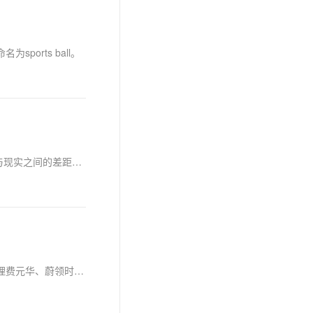
orts ball。
技术分享：人工智能强化学习机器狗在洞穴探索的实验，探索未知地形，为未来技术发展提供新型力量随着人工智能（AI）的出现，科幻与现实之间的差距正在逐步缩小。人工智能在商业、政府和人们的个人生活中有着无数的应用机会，其影响将很快触及现代社会的方方面面。在人工智能得到高速发展的新时代，以人工智能为核心的新经济，推动着传统行业改革，发展，走上一条更智能的道路，机器人则是其中之一。
下一代互联网是什么？其算力基座又是什么？【计算讲谈社】第十五讲上线，蔚领时代创始人兼CEO郭建君、蔚领时代数字人事业部总经理费元华、蔚领时代《春草传》总导演王小伍、阿里巴巴研究员吴翰清（道哥）携学员展开分享讨论。