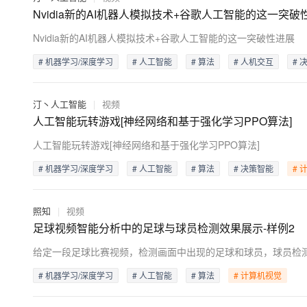
大模型解决方案
Nvidia新的AI机器人模拟技术+谷歌人工智能的这一突破
迁移与运维管理
快速部署 Dify，高效搭建 
Nvidia新的AI机器人模拟技术+谷歌人工智能的这一突破性进展
专有云
# 机器学习/深度学习
# 人工智能
# 算法
# 人机交互
# 
10 分钟在聊天系统中增加
汀丶人工智能
|
视频
人工智能玩转游戏[神经网络和基于强化学习PPO算法]
人工智能玩转游戏[神经网络和基于强化学习PPO算法]
# 机器学习/深度学习
# 人工智能
# 算法
# 决策智能
# 
照知
|
视频
足球视频智能分析中的足球与球员检测效果展示-样例2
给定一段足球比赛视频，检测画面中出现的足球和球员，球员检
# 机器学习/深度学习
# 人工智能
# 算法
# 计算机视觉