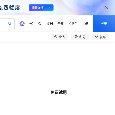
文档
备案
控制台
注册
登录
个人
积分
发布
验
作计划
器
AI 活动
专业服务
服务伙伴合作计划
开发者社区
加入我们
产品动态
服务平台百炼
阿里云 OPC 创新助力计划
一站式生成采购清单，支持单品或批量购买
io：打造专属 AI 语音助手
S产品伙伴计划（繁花）
峰会
CS
造的大模型服务与应用开发平台
一句话生成原生可编辑精美 PPT 文稿
AI 生产力先锋
Al MaaS 服务伙伴赋能合作
域名
博文
Careers
至高可申请百万元
Qwen3.8-Max 模型上线
开启高性价比 AI 编程新体验
弹性可伸缩的云计算服务
Qwen-Audio-3.0-Realtime 端到端实时语音角色扮演
输入一句话想法, 轻松生成专业的 PPT
先锋实践拓展 AI 生产力的边界
Token 补贴，五大权
计划
海大会
伙伴信用分合作计划
商标
问答
社会招聘
益加速 OPC 成功
eek-V4-Pro
SS
一键部署幻兽帕鲁游戏服务器
飞天发布时刻
HOT
Open Search 向量检索版支
划
备案
电子书
校园招聘
pSeek-V4-Pro
视频创作，一键激活电商全链路生产力
稳定、安全、高性价比、高性能的云存储服务
一键购买专属联机服务器，轻松开启游戏
所见，即是所愿
持视频检索 Pipeline 功能
更多支持
划
公司注册
镜像站
视频生成
语音识别与合成
专属 QwenPaw
漫剧工坊：一站式动画创作平台
AI 实训营
HOT
应用身份服务 (IDaaS)
合作伙伴培训与认证
划
免费试用
上云迁移
站生成，高效打造优质广告素材
全接入的云上超级电脑
从聊天伙伴进化为能主动干活的本地数字员工
快速生产连贯的高质量长漫剧
从基础到进阶，Agent 创客手把手教你
OpenClaw 管理能力上线
lScope
我要反馈
e-1.1-T2V
Qwen3-TTS-Flash
查询合作伙伴
n Alibaba Cloud ISV 合作
代维服务
建企业门户网站
10 分钟搭建微信、支付宝小程序
MaxCompute MaxFrame 提
畅细腻的高质量视频
离线语音合成大模型，多语言方言自适应，低延迟高稳定
创新加速
ope
登录合作伙伴管理后台
我要建议
站，无忧落地极速上线
以可视化方式快速构建移动和 PC 门户网站
国内短信简单易用，安全可靠，秒级触达，全球覆盖200+国家和地区。
高效部署网站，快速应用到小程序
供自动弹性内存功能