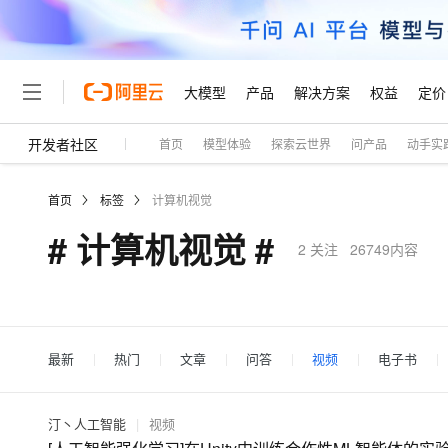
大模型
产品
解决方案
权益
定价
开发者社区
首页
模型体验
探索云世界
问产品
动手实
大模型
产品
解决方案
权益
定价
云市场
伙伴
服务
了解阿里云
精选产品
精选解决方案
普惠上云
产品定价
精选商城
成为销售伙伴
售前咨询
为什么选择阿里云
千问AI平台
首页
标签
计算机视觉
了解云产品的定价详情
大模型服务平台百炼
千问办公，解锁你的工作
普惠上云 官方力荐
分销伙伴
在线服务
网站建设
什么是云计算
大
# 计算机视觉 #
大模型服务与应用平台
企业级Agent产品，直接
云服务器38元/年起，超
2
关注
26749内容
咨询伙伴
多端小程序
技术领先
云上成本管理
售后服务
轻量应用服务器
Agency Agents：拥
官方推荐返现计划
大模型
精选产品
精选解决方案
Salesforce 国际版订阅
稳定可靠
管理和优化成本
推荐新用户得奖励，单订单
销售伙伴合作计划
自助服务
友盟天域
安全合规
人工智能与机器学习
AI
文本生成
云数据库 RDS
HappyHorse 打造一
云工开物
无影生态合作计划
在线服务
观测云
分析师报告
高校专属算力普惠，学生认
最新
热门
文章
问答
视频
电子书
计算
互联网应用开发
Qwen3.8-Max
HOT
Salesforce On Alibaba C
工单服务
Tuya 物联网平台阿里云
研究报告与白皮书
人工智能平台 PAI
快速拥有专属 OpenClaw
大模
Consulting Partner 合
大数据
容器
智能体时代全能旗舰模型
免费试用
短信专区
一站式AI开发、训练和推
汀丶人工智能
|
视频
蓝凌 OA
AI 大模型销售与服务生
现代化应用