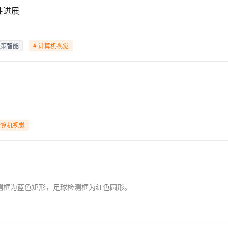
性进展
AI 应用
10分钟微调：让0.6B模型媲美235B模
多模态数据信
型
依托云原生高可用架构,实现Dify私有化部署
决策智能
# 计算机视觉
用1%尺寸在特定领域达到大模型90%以上效果
一个 AI 助手
超强辅助，Bol
即刻拥有 DeepSeek-R1 满血版
在企业官网、通讯软件中为客户提供 AI 客服
多种方案随心选，轻松解锁专属 DeepSeek
计算机视觉
测框为蓝色矩形，足球检测框为红色圆形。